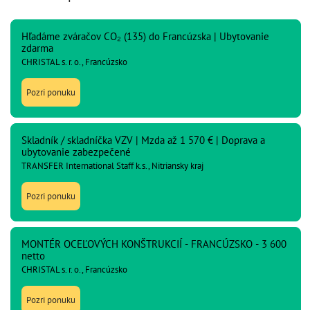
Hľadáme zváračov CO₂ (135) do Francúzska | Ubytovanie
zdarma
CHRISTAL s. r. o., Francúzsko
Pozri ponuku
Skladník / skladníčka VZV | Mzda až 1 570 € | Doprava a
ubytovanie zabezpečené
TRANSFER International Staff k.s., Nitriansky kraj
Pozri ponuku
MONTÉR OCEĽOVÝCH KONŠTRUKCIÍ - FRANCÚZSKO - 3 600
netto
CHRISTAL s. r. o., Francúzsko
Pozri ponuku