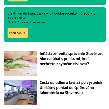
Elektrikár do Francúzska – dlhodobé projekty | 3 200 – 3
800 € netto
CHRISTAL s. r. o., Francúzsko
Pozri ponuku
Inflácia zmenila správanie Slovákov:
Ako narábať s peniazmi, keď
nechcete zbytočne riskovať?
Cesta od odberu krvi až po výsledok:
Unikátny pohľad do špičkového
laboratória na Slovensku