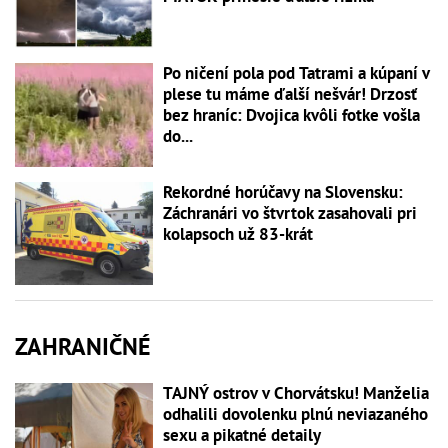
Po ničení pola pod Tatrami a kúpaní v
plese tu máme ďalší nešvár! Drzosť
bez hraníc: Dvojica kvôli fotke vošla
do...
Rekordné horúčavy na Slovensku:
Záchranári vo štvrtok zasahovali pri
kolapsoch už 83-krát
ZAHRANIČNÉ
TAJNÝ ostrov v Chorvátsku! Manželia
odhalili dovolenku plnú neviazaného
sexu a pikatné detaily