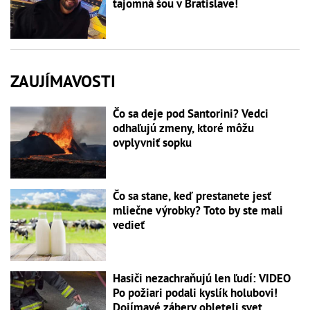
tajomná šou v Bratislave!
ZAUJÍMAVOSTI
Čo sa deje pod Santorini? Vedci
odhaľujú zmeny, ktoré môžu
ovplyvniť sopku
Čo sa stane, keď prestanete jesť
mliečne výrobky? Toto by ste mali
vedieť
Hasiči nezachraňujú len ľudí: VIDEO
Po požiari podali kyslík holubovi!
Dojímavé zábery obleteli svet