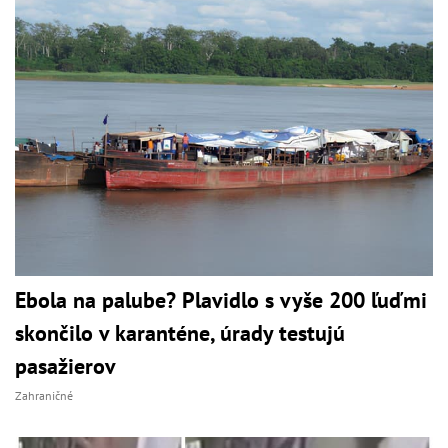
Ebola na palube? Plavidlo s vyše 200 ľuďmi
skončilo v karanténe, úrady testujú
pasažierov
Zahraničné