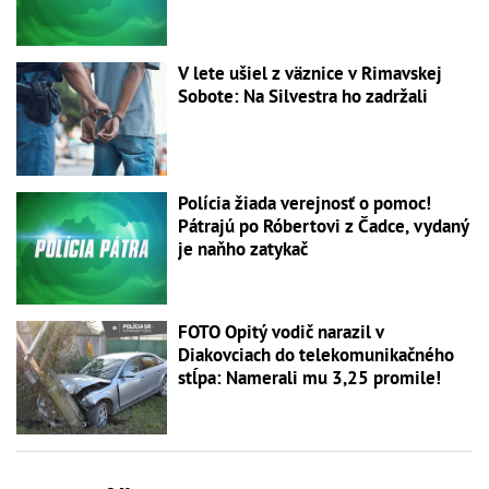
V lete ušiel z väznice v Rimavskej
Sobote: Na Silvestra ho zadržali
Polícia žiada verejnosť o pomoc!
Pátrajú po Róbertovi z Čadce, vydaný
je naňho zatykač
FOTO Opitý vodič narazil v
Diakovciach do telekomunikačného
stĺpa: Namerali mu 3,25 promile!