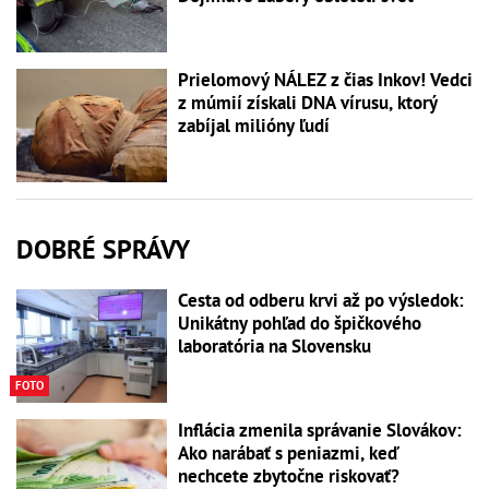
Prielomový NÁLEZ z čias Inkov! Vedci
z múmií získali DNA vírusu, ktorý
zabíjal milióny ľudí
DOBRÉ SPRÁVY
Cesta od odberu krvi až po výsledok:
Unikátny pohľad do špičkového
laboratória na Slovensku
FOTO
Inflácia zmenila správanie Slovákov:
Ako narábať s peniazmi, keď
nechcete zbytočne riskovať?