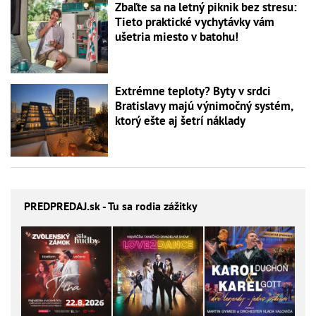
Zbaľte sa na letný piknik bez stresu:
Tieto praktické vychytávky vám
ušetria miesto v batohu!
Extrémne teploty? Byty v srdci
Bratislavy majú výnimočný systém,
ktorý ešte aj šetrí náklady
PREDPREDAJ
.sk - Tu sa rodia zážitky