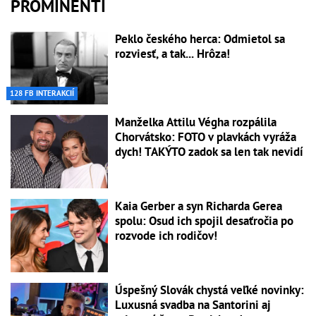
PROMINENTI
Peklo českého herca: Odmietol sa
rozviesť, a tak... Hrôza!
128 FB INTERAKCIÍ
Manželka Attilu Végha rozpálila
Chorvátsko: FOTO v plavkách vyráža
dych! TAKÝTO zadok sa len tak nevidí
Kaia Gerber a syn Richarda Gerea
spolu: Osud ich spojil desaťročia po
rozvode ich rodičov!
Úspešný Slovák chystá veľké novinky:
Luxusná svadba na Santorini aj