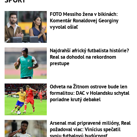
FOTO Messiho žena v bikinách:
Komentár Ronaldovej Georginy
vyvolal ošiaľ
Najdrahší africký futbalista histórie?
Real sa dohodol na rekordnom
prestupe
Odveta na Žitnom ostrove bude len
formalitou: DAC v Holandsku schytal
poriadne krutý debakel
Arsenal mal pripravené milióny, Real
požadoval viac: Vinícius spečatil
svoju futbalovú budúcnosť