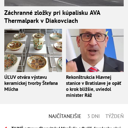
Záchranné zložky pri kúpalisku AVA
Thermalpark v Diakovciach
ÚĽUV otvára výstavu
Rekonštrukcia Hlavnej
keramickej tvorby Štefana
stanice v Bratislave je opäť
Mlícha
o krok bližšie, uviedol
minister Ráž
NAJČÍTANEJŠIE
3 DNI
TÝŽDEŇ