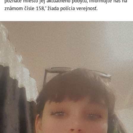
poznáte miesto jej aktuálneho pobytu, informujte nás na
známom čísle 158," žiada polícia verejnosť.