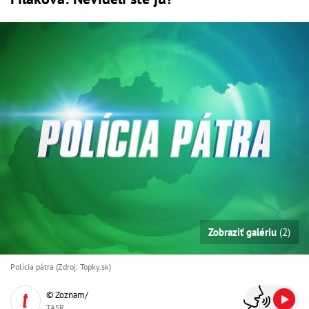
Zobraziť galériu
(2)
Polícia pátra (Zdroj: Topky.sk)
© Zoznam/
TASR