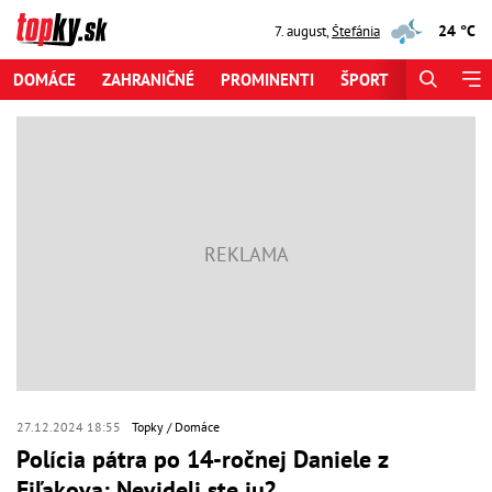
24 °C
7. august
,
Štefánia
DOMÁCE
ZAHRANIČNÉ
PROMINENTI
ŠPORT
ZAUJÍMAV
27.12.2024 18:55
Topky
Domáce
Polícia pátra po 14-ročnej Daniele z
Fiľakova: Nevideli ste ju?