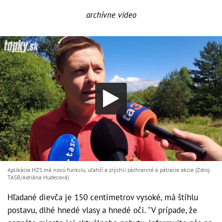
archívne video
Aplikácia HZS má novú funkciu, uľahčí a zrýchli záchranné a pátracie akcie (Zdroj:
TASR/Adriána Hudecová)
Hľadané dievča je 150 centimetrov vysoké, má štíhlu
postavu, dlhé hnedé vlasy a hnedé oči. "V prípade, že