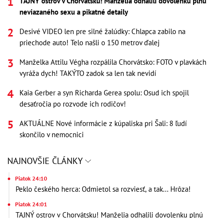
TAJNÝ ostrov v Chorvátsku! Manželia odhalili dovolenku plnú
neviazaného sexu a pikatné detaily
Desivé VIDEO len pre silné žalúdky: Chlapca zabilo na
priechode auto! Telo našli o 150 metrov ďalej
Manželka Attilu Végha rozpálila Chorvátsko: FOTO v plavkách
vyráža dych! TAKÝTO zadok sa len tak nevidí
Kaia Gerber a syn Richarda Gerea spolu: Osud ich spojil
desaťročia po rozvode ich rodičov!
AKTUÁLNE Nové informácie z kúpaliska pri Šali: 8 ľudí
skončilo v nemocnici
NAJNOVŠIE ČLÁNKY
Piatok 24:10
Peklo českého herca: Odmietol sa rozviesť, a tak... Hrôza!
Piatok 24:01
TAJNÝ ostrov v Chorvátsku! Manželia odhalili dovolenku plnú