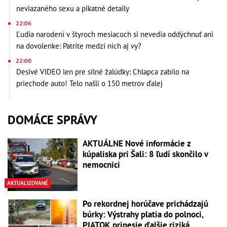
neviazaného sexu a pikatné detaily
22:06
Ľudia narodení v štyroch mesiacoch si nevedia oddýchnuť ani
na dovolenke: Patríte medzi nich aj vy?
22:00
Desivé VIDEO len pre silné žalúdky: Chlapca zabilo na
priechode auto! Telo našli o 150 metrov ďalej
DOMÁCE SPRÁVY
AKTUÁLNE Nové informácie z
kúpaliska pri Šali: 8 ľudí skončilo v
nemocnici
AKTUALIZOVANÉ
Po rekordnej horúčave prichádzajú
búrky: Výstrahy platia do polnoci,
PIATOK prinesie ďalšie riziká