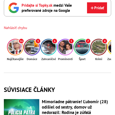
Pridajte si Topky.sk
medzi Vaše
Pridať
preferované zdroje na Google
Nahlásiť chybu
16
3
6
5
7
4
Najčítanejšie
Domáce
Zahraničné
Prominenti
Šport
Krimi
Zaují
SÚVISIACE ČLÁNKY
Mimoriadne pátranie! Ľubomír (28)
odišiel od sestry, domov už
nedorazil: Rodina je zúfalá