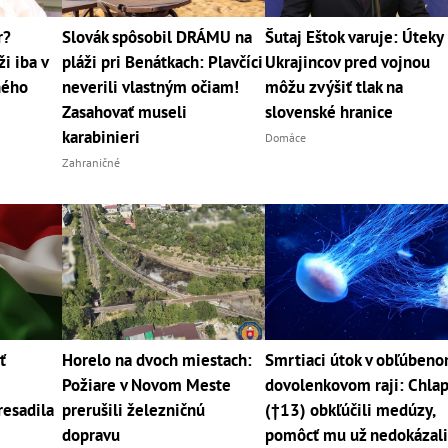
r?
Slovák spôsobil DRÁMU na
Šutaj Eštok varuje: Úteky
i iba v
pláži pri Benátkach: Plavčíci
Ukrajincov pred vojnou
jného
neverili vlastným očiam!
môžu zvýšiť tlak na
Zasahovať museli
slovenské hranice
karabinieri
Domáce
Zahraničné
ť
Horelo na dvoch miestach:
Smrtiaci útok v obľúben
Požiare v Novom Meste
dovolenkovom raji: Chla
resadila
prerušili železničnú
(†13) obkľúčili medúzy,
dopravu
pomôcť mu už nedokázal