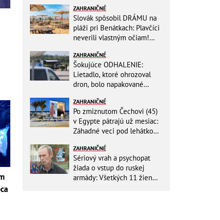
ZAHRANIČNÉ
Slovák spôsobil DRÁMU na
pláži pri Benátkach: Plavčíci
neverili vlastným očiam!
Zasahovať museli karabinieri
ZAHRANIČNÉ
Šokujúce ODHALENIE:
Lietadlo, ktoré ohrozoval
dron, bolo napakované
muníciou smerujúcej na
ZAHRANIČNÉ
Ukrajinu
Po zmiznutom Čechovi (45)
v Egypte pátrajú už mesiac:
Záhadné veci pod lehátkom,
stratené záznamy aj zmena
ZAHRANIČNÉ
vypovede
Sériový vrah a psychopat
žiada o vstup do ruskej
om
armády: Všetkých 11 žien
ZABIL rovnakým spôsobom!
pca
i