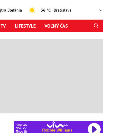
ajtra Štefánia
36 °C
 TV
LIFESTYLE
VOĽNÝ ČAS
STREAM
NAŽIVO
Robbie Williams