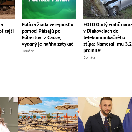
FOTO Opitý vodič naraz
 a
Polícia žiada verejnosť o
v Diakovciach do
licajti
pomoc! Pátrajú po
telekomunikačného
Róbertovi z Čadce,
stĺpa: Namerali mu 3,
vydaný je naňho zatykač
promile!
Domáce
Domáce