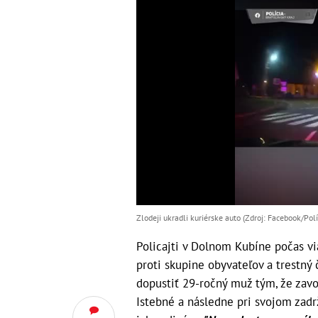
Zlodeji ukradli kuriérske auto (Zdroj: Facebook/Políc
Policajti v Dolnom Kubíne počas via
proti skupine obyvateľov a trestný 
dopustiť 29-ročný muž tým, že zavo
Istebné a následne pri svojom zadr