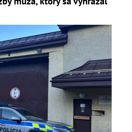
äzby muža, ktorý sa vyhrážal