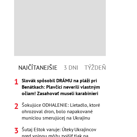
NAJČÍTANEJŠIE
3 DNI
TÝŽDEŇ
Slovák spôsobil DRÁMU na pláži pri
Benátkach: Plavčíci neverili vlastným
očiam! Zasahovať museli karabinieri
Šokujúce ODHALENIE: Lietadlo, ktoré
ohrozoval dron, bolo napakované
muníciou smerujúcej na Ukrajinu
Šutaj Eštok varuje: Úteky Ukrajincov
pred vojnou môžu zvýšiť tlak na