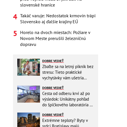
slovenské hranice
Takáč varuje: Nedostatok krmovín trápi
Slovensko aj ďalšie krajiny EÚ
Horelo na dvoch miestach: Požiare v
Novom Meste prerušili železničnú
dopravu
DOBRE VEDIEŤ
Zbaľte sa na letný piknik bez
stresu: Tieto praktické
vychytávky vám ušetria
miesto v batohu!
DOBRE VEDIEŤ
Cesta od odberu krvi až po
výsledok: Unikátny pohľad
do špičkového laboratória na
Slovensku
DOBRE VEDIEŤ
Extrémne teploty? Byty v
srdci Bratislavy majú