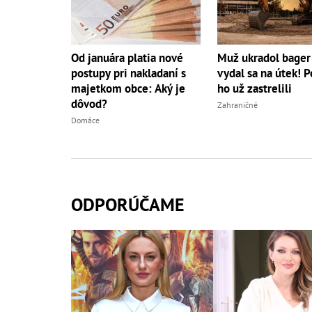
Od januára platia nové
Muž ukradol bager
postupy pri nakladaní s
vydal sa na útek! Po
majetkom obce: Aký je
ho už zastrelili
dôvod?
Zahraničné
Domáce
ODPORÚČAME