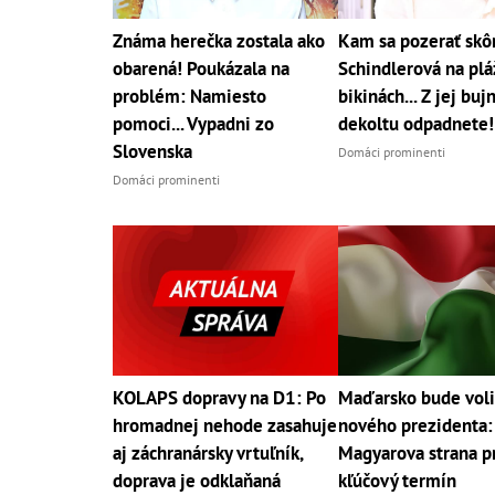
Známa herečka zostala ako
Kam sa pozerať skô
obarená! Poukázala na
Schindlerová na pláž
problém: Namiesto
bikinách... Z jej bu
pomoci... Vypadni zo
dekoltu odpadnete!
Slovenska
Domáci prominenti
Domáci prominenti
KOLAPS dopravy na D1: Po
Maďarsko bude voli
hromadnej nehode zasahuje
nového prezidenta:
aj záchranársky vrtuľník,
Magyarova strana p
doprava je odklaňaná
kľúčový termín