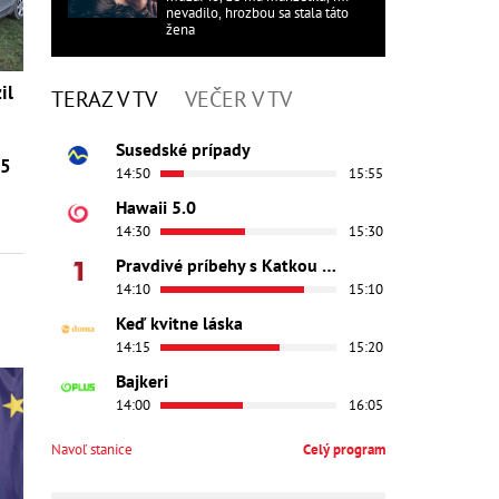
nevadilo, hrozbou sa stala táto
žena
il
TERAZ V TV
VEČER V TV
Susedské prípady
25
14:50
15:55
Hawaii 5.0
14:30
15:30
Pravdivé príbehy s Katkou Brychtovou
14:10
15:10
Keď kvitne láska
14:15
15:20
Bajkeri
14:00
16:05
Navoľ stanice
Celý program