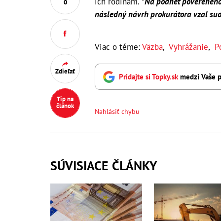
ich rodinám.
"Na podnet povereného 
0
následný návrh prokurátora vzal sud
Viac o téme:
Väzba
,
Vyhrážanie
,
P
Zdieľať
Pridajte si Topky.sk
medzi Vaše p
Tip na
článok
Nahlásiť chybu
SÚVISIACE ČLÁNKY