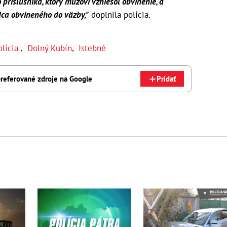
príslušníka, ktorý mužovi vzniesol obvinenie, a
ca obvineného do väzby,"
doplnila polícia.
olícia
,
Dolný Kubín
,
Istebné
referované zdroje na Google
Pridať