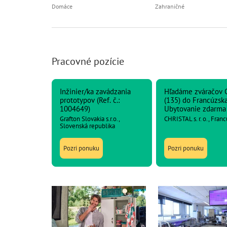
Domáce
Zahraničné
Pracovné pozície
Inžinier/ka zavádzania
Hľadáme zváračov 
prototypov (Ref. č.:
(135) do Francúzska
1004649)
Ubytovanie zdarma
Grafton Slovakia s.r.o.,
CHRISTAL s. r. o., Fran
Slovenská republika
Pozri ponuku
Pozri ponuku