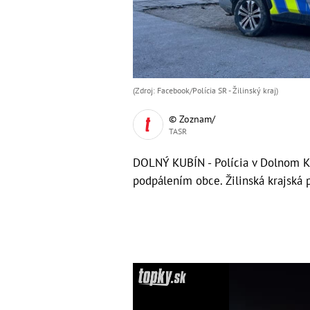
(Zdroj: Facebook/Polícia SR - Žilinský kraj)
© Zoznam/
TASR
DOLNÝ KUBÍN - Polícia v Dolnom Ku
podpálením obce. Žilinská krajská p