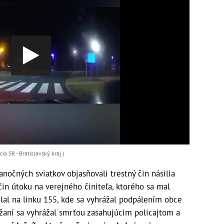
ia SR - Bratislavský kraj )
nočných sviatkov objasňovali trestný čin násilia
čin útoku na verejného činiteľa, ktorého sa mal
lal na linku 155, kde sa vyhrážal podpálením obce
žaní sa vyhrážal smrťou zasahujúcim policajtom a