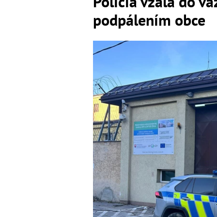
Polícia vzala do v
podpálením obce