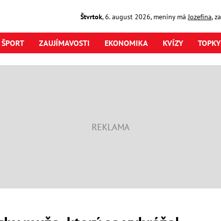
Štvrtok
,
6. august
2026
,
meniny má
Jozefína
, z
ŠPORT
ZAUJÍMAVOSTI
EKONOMIKA
KVÍZY
TOPKY