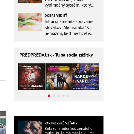
výnimočný systém, ktorý
ešte aj šetrí náklady
DOBRE VEDIEŤ
Inflácia zmenila správanie
Slovákov: Ako narábať s
peniazmi, keď nechcete
zbytočne riskovať?
PREDPREDAJ
.sk - Tu sa rodia zážitky
PARTNERSKÉ VZŤAHY
Bola som milenkou ženatého
muža: To, že má manželku, mi