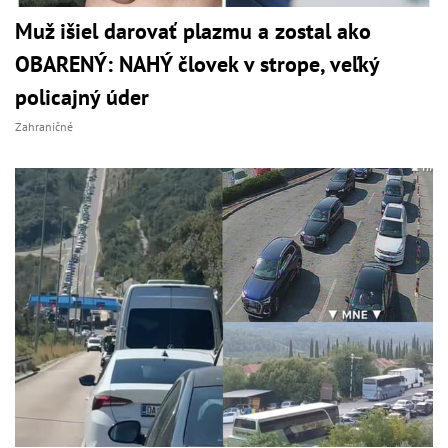
Muž išiel darovať plazmu a zostal ako
OBARENÝ: NAHÝ človek v strope, veľký
policajný úder
Zahraničné