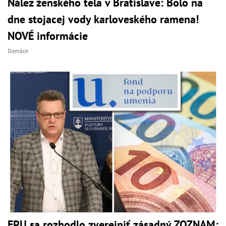
Nález ženského tela v Bratislave: Bolo na
dne stojacej vody karloveského ramena!
NOVÉ informácie
Domáce
FPU sa rozhodlo zverejniť zásadný ZOZNAM: