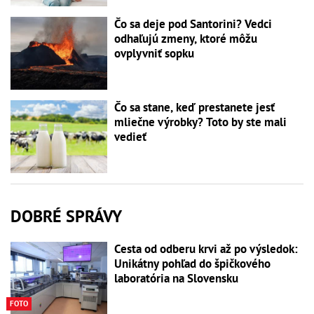
Čo sa deje pod Santorini? Vedci
odhaľujú zmeny, ktoré môžu
ovplyvniť sopku
Čo sa stane, keď prestanete jesť
mliečne výrobky? Toto by ste mali
vedieť
DOBRÉ SPRÁVY
Cesta od odberu krvi až po výsledok:
Unikátny pohľad do špičkového
laboratória na Slovensku
FOTO