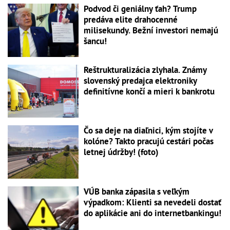
Podvod či geniálny ťah? Trump
predáva elite drahocenné
milisekundy. Bežní investori nemajú
šancu!
Reštrukturalizácia zlyhala. Známy
slovenský predajca elektroniky
definitívne končí a mieri k bankrotu
Čo sa deje na diaľnici, kým stojíte v
kolóne? Takto pracujú cestári počas
letnej údržby! (foto)
VÚB banka zápasila s veľkým
výpadkom: Klienti sa nevedeli dostať
do aplikácie ani do internetbankingu!