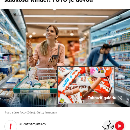
Zobraziť galériu
(3)
Ilustračné foto (Zdroj: Getty Images)
© Zoznam/mKov