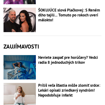
ŠOKUJÚCE slová Plačkovej: S Reném
dlho tajili... Tomuto po rokoch uverí
málokto!
ZAUJÍMAVOSTI
Neviete zaspať pre horúčavy? Vedci
radia 8 jednoduchých trikov
Príliš veľa šťastia môže zlomiť srdce:
Lekári opísali zriedkavý syndróm!
Napodobňuje infarkt