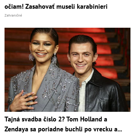
očiam! Zasahovať museli karabinieri
Zahraničné
Tajná svadba číslo 2? Tom Holland a
Zendaya sa poriadne buchli po vrecku a...