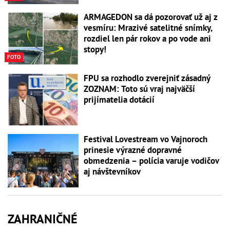
ARMAGEDON sa dá pozorovať už aj z
vesmíru: Mrazivé satelitné snímky,
rozdiel len pár rokov a po vode ani
stopy!
FOTO
FPU sa rozhodlo zverejniť zásadný
ZOZNAM: Toto sú vraj najväčší
prijímatelia dotácií
Festival Lovestream vo Vajnoroch
prinesie výrazné dopravné
obmedzenia – polícia varuje vodičov
aj návštevníkov
ZAHRANIČNÉ