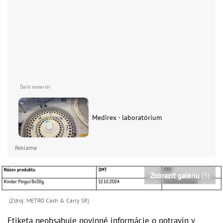
Medirex - laboratórium
Reklama
Zobraziť galériu
(3)
(Zdroj: METRO Cash & Carry SR)
Etiketa neobsahuje povinné informácie o potravin v