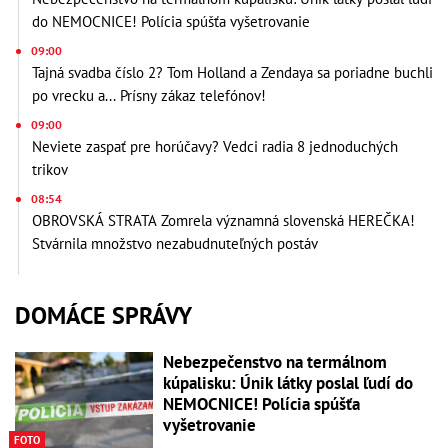
do NEMOCNICE! Polícia spúšťa vyšetrovanie
09:00
Tajná svadba číslo 2? Tom Holland a Zendaya sa poriadne buchli
po vrecku a... Prísny zákaz telefónov!
09:00
Neviete zaspať pre horúčavy? Vedci radia 8 jednoduchých
trikov
08:54
OBROVSKÁ STRATA Zomrela významná slovenská HEREČKA!
Stvárnila množstvo nezabudnuteľných postáv
DOMÁCE SPRÁVY
Nebezpečenstvo na termálnom
kúpalisku: Únik látky poslal ľudí do
NEMOCNICE! Polícia spúšťa
vyšetrovanie
FOTO