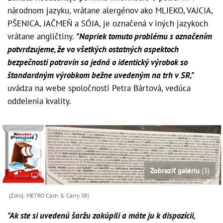
národnom jazyku, vrátane alergénov ako MLIEKO, VAJCIA,
PŠENICA, JAČMEŇ a SÓJA, je označená v iných jazykoch
vrátane angličtiny.
"Napriek tomuto problému s označením
potvrdzujeme, že vo všetkých ostatných aspektoch
bezpečnosti potravín sa jedná o identický výrobok so
štandardným výrobkom bežne uvedeným na trh v SR,"
uvádza na webe spoločnosti Petra Bártová, vedúca
oddelenia kvality.
Zobraziť galériu
(3)
(Zdroj: METRO Cash & Carry SR)
"Ak ste si uvedenú šaržu zakúpili a máte ju k dispozícii,