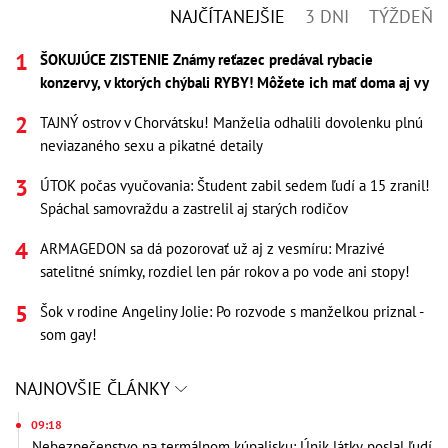
NAJČÍTANEJŠIE
3 DNI
TÝŽDEŇ
ŠOKUJÚCE ZISTENIE Známy reťazec predával rybacie
konzervy, v ktorých chýbali RYBY! Môžete ich mať doma aj vy
TAJNÝ ostrov v Chorvátsku! Manželia odhalili dovolenku plnú
neviazaného sexu a pikatné detaily
ÚTOK počas vyučovania: Študent zabil sedem ľudí a 15 zranil!
Spáchal samovraždu a zastrelil aj starých rodičov
ARMAGEDON sa dá pozorovať už aj z vesmíru: Mrazivé
satelitné snímky, rozdiel len pár rokov a po vode ani stopy!
Šok v rodine Angeliny Jolie: Po rozvode s manželkou priznal -
som gay!
NAJNOVŠIE ČLÁNKY
09:18
Nebezpečenstvo na termálnom kúpalisku: Únik látky poslal ľudí