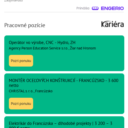
Zaujímavosti
Pracovné pozície
Operátor vo výrobe, CNC - Hydro, ZH
Agency Person Education Service s.r.o., Žiar nad Hronom
Pozri ponuku
MONTÉR OCEĽOVÝCH KONŠTRUKCIÍ - FRANCÚZSKO - 3 600
netto
CHRISTAL s. r. o., Francúzsko
Pozri ponuku
Elektrikár do Francúzska – dlhodobé projekty | 3 200 – 3