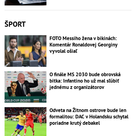
ŠPORT
FOTO Messiho žena v bikinách:
Komentár Ronaldovej Georginy
vyvolal ošiaľ
O finále MS 2030 bude obrovská
bitka: Infantino ho už mal sľúbiť
jednému z organizátorov
Odveta na Žitnom ostrove bude len
formalitou: DAC v Holandsku schytal
poriadne krutý debakel