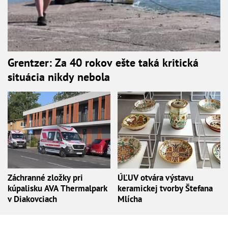
Grentzer: Za 40 rokov ešte taká kritická
situácia nikdy nebola
Záchranné zložky pri
ÚĽUV otvára výstavu
kúpalisku AVA Thermalpark
keramickej tvorby Štefana
v Diakovciach
Mlícha