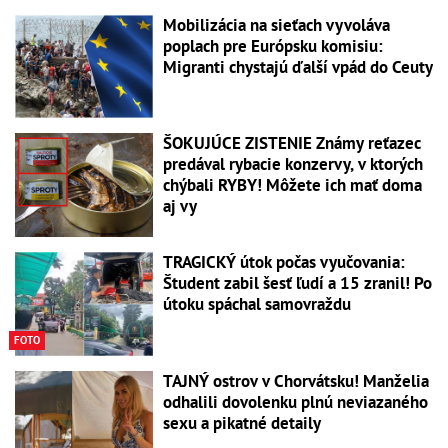
Mobilizácia na sieťach vyvoláva
poplach pre Európsku komisiu:
Migranti chystajú ďalší vpád do Ceuty
ŠOKUJÚCE ZISTENIE Známy reťazec
predával rybacie konzervy, v ktorých
chýbali RYBY! Môžete ich mať doma
aj vy
TRAGICKÝ útok počas vyučovania:
Študent zabil šesť ľudí a 15 zranil! Po
útoku spáchal samovraždu
FOTO
TAJNÝ ostrov v Chorvátsku! Manželia
odhalili dovolenku plnú neviazaného
sexu a pikatné detaily