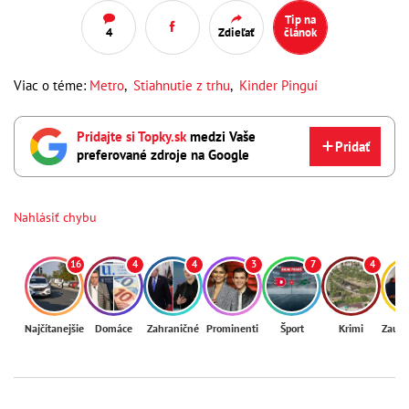
Tip na
4
Zdieľať
článok
Viac o téme:
Metro
,
Stiahnutie z trhu
,
Kinder Pinguí
Pridajte si Topky.sk
medzi Vaše
Pridať
preferované zdroje na Google
Nahlásiť chybu
16
4
4
3
7
4
Najčítanejšie
Domáce
Zahraničné
Prominenti
Šport
Krimi
Zaují