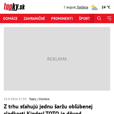
24 °C
7. august
,
Štefánia
DOMÁCE
ZAHRANIČNÉ
PROMINENTI
ŠPORT
ZAUJÍMAV
25.9.2024 17:59
Topky
Domáce
Z trhu sťahujú jednu šaržu obľúbenej
sladkosti Kinder! TOTO je dôvod