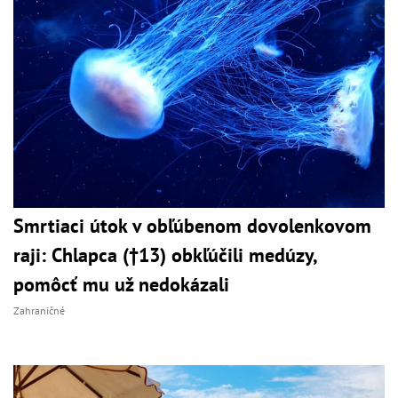
Smrtiaci útok v obľúbenom dovolenkovom
raji: Chlapca (†13) obkľúčili medúzy,
pomôcť mu už nedokázali
Zahraničné