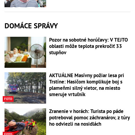
DOMÁCE SPRÁVY
Pozor na sobotné horúčavy: V TEJTO
oblasti môže teplota prekročiť 33
stupňov
AKTUÁLNE Masívny požiar lesa pri
Trstíne: Hasičom komplikuje boj s
plameňmi silný vietor, na miesto
smeruje vrtuľník
FOTO
Zranenie v horách: Turista po páde
potreboval pomoc záchranárov, z túry
ho odviezli na nosidlách
FOTO