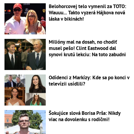
Belohorcovej telo vymenil za TOTO:
Wauuu... Takto vyzerá Hájkova nová
láska v bikinách!
Milióny mal na dosah, no chodiť
musel pešo! Clint Eastwood dal
synovi krutú lekciu: Na toto zabudni
Odídenci z Markízy: Kde sa po konci v
televízii usídlili?
Šokujúce slová Borisa Prša: Nikdy
viac na dovolenku s rodičmi!