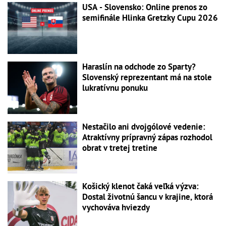
USA - Slovensko: Online prenos zo
semifinále Hlinka Gretzky Cupu 2026
Haraslín na odchode zo Sparty?
Slovenský reprezentant má na stole
lukratívnu ponuku
Nestačilo ani dvojgólové vedenie:
Atraktívny prípravný zápas rozhodol
obrat v tretej tretine
Košický klenot čaká veľká výzva:
Dostal životnú šancu v krajine, ktorá
vychováva hviezdy