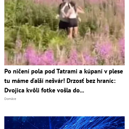
Po ničení pola pod Tatrami a kúpaní v plese
tu máme ďalší nešvár! Drzosť bez hraníc:
Dvojica kvôli fotke vošla do...
Domáce