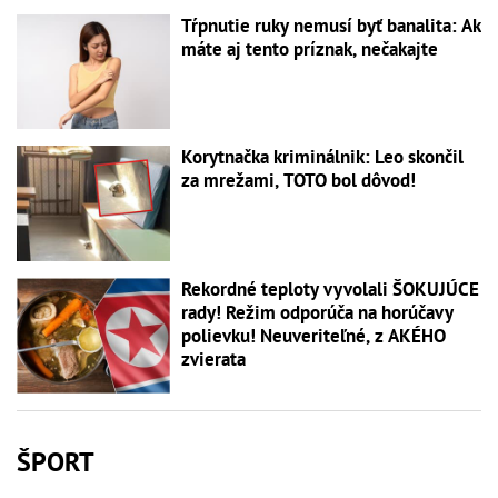
Tŕpnutie ruky nemusí byť banalita: Ak
máte aj tento príznak, nečakajte
Korytnačka kriminálnik: Leo skončil
za mrežami, TOTO bol dôvod!
Rekordné teploty vyvolali ŠOKUJÚCE
rady! Režim odporúča na horúčavy
polievku! Neuveriteľné, z AKÉHO
zvierata
ŠPORT