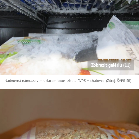
Zobraziť galériu
(11)
Nadmerná námraza v mraziacom boxe - zistila RVPS Michalovce (Zdroj: ŠVPR SR)