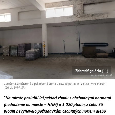
Zobraziť galériu
(11)
Zatečená, znečistená a poškodená stena v sklade potravín - zistila RVPS Martin
(Zdroj: ŠVPR SR)
"Na mieste posúdili inšpektori zhodu s obchodnými normami
(hodnotenie na mieste – HNM) u 1 020 plodín, z čoho 35
plodín nevyhovelo požiadavkám osobitných noriem alebo