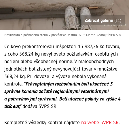
Zobraziť galériu
(11)
Navlhnutá a poškodená stena v prevádzke - zistila RVPS Martin (Zdroj: ŠVPR SR)
Celkovo prekontrolovali inšpektori 13 987,26 kg tovaru,
z čoho 568,24 kg nevyhovelo požiadavkám osobitných
noriem alebo všeobecnej norme. V maloobchodných
jednotkách bol zistený nevyhovujúci tovar v množstve
568,24 kg. Pri dovoze a vývoze nebola vykonaná
kontrola.
"Právoplatným rozhodnutím boli ukončené 3
správne konania začaté regionálnymi veterinárnymi
a potravinovými správami. Boli uložené pokuty vo výške 4-
tisíc eur,"
dodáva ŠVPS SR.
Kompletné výsledky kontrol nájdete
na webe ŠVPR SR
.