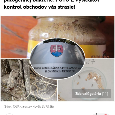
kontrol obchodov vás strasie!
Zobraziť galériu
(11)
(Zdroj: TASR - Jaroslav Novák, ŠVPS SR)