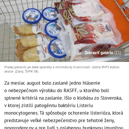
Zobraziť galériu
(11)
Predaj potravín po dobe spotreby a minimálnej trvanlivosti - zistila RVPS Košice-
okolie (Zdroj: ŠVPR SR)
Za mesiac august bolo zaslané jedno hlásenie
o nebezpečnom výrobku do RASFF, u ktorého boli
splnené kritériá na zaslanie. Išlo o klobásu zo Slovenska,
v ktorej zistili patogénnu baktériu Listeriu
monocytogenes. Tá spôsobuje ochorenie listerióza, ktorá
predstavuje veľké nebezpečenstvo pre tehotné ženy,
novorodencov a pre ľudí s oslabenou bunkovou imunitou.