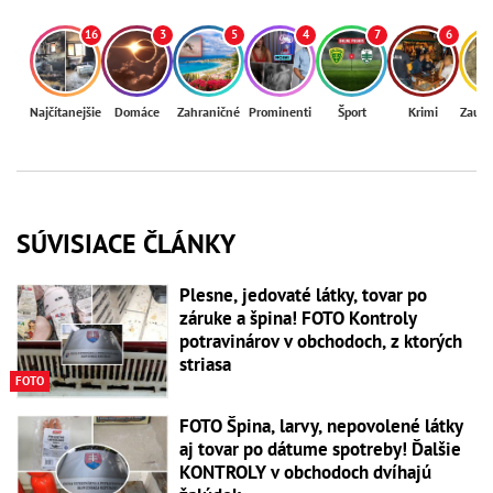
16
3
5
4
7
6
Najčítanejšie
Domáce
Zahraničné
Prominenti
Šport
Krimi
Zaují
SÚVISIACE ČLÁNKY
Plesne, jedovaté látky, tovar po
záruke a špina! FOTO Kontroly
potravinárov v obchodoch, z ktorých
striasa
FOTO
FOTO Špina, larvy, nepovolené látky
aj tovar po dátume spotreby! Ďalšie
KONTROLY v obchodoch dvíhajú