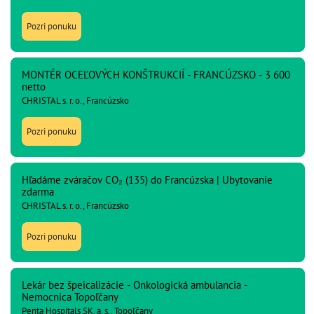
Pozri ponuku
MONTÉR OCEĽOVÝCH KONŠTRUKCIÍ - FRANCÚZSKO - 3 600
netto
CHRISTAL s. r. o., Francúzsko
Pozri ponuku
Hľadáme zváračov CO₂ (135) do Francúzska | Ubytovanie
zdarma
CHRISTAL s. r. o., Francúzsko
Pozri ponuku
Lekár bez špeicalizácie - Onkologická ambulancia -
Nemocnica Topoľčany
Penta Hospitals SK, a. s., Topoľčany