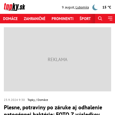
15 °C
9. august
,
Ľubomíra
DOMÁCE
ZAHRANIČNÉ
PROMINENTI
ŠPORT
ZAUJÍMAV
23.9.2024 9:30
Topky
Domáce
Plesne, potraviny po záruke aj odhalenie
patogénnej baktérie: FOTO Z výsledkov