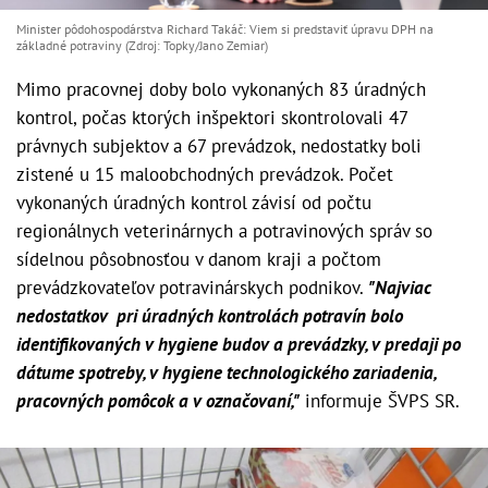
Minister pôdohospodárstva Richard Takáč: Viem si predstaviť úpravu DPH na
základné potraviny (Zdroj: Topky/Jano Zemiar)
Mimo pracovnej doby bolo vykonaných 83 úradných
kontrol, počas ktorých inšpektori skontrolovali 47
právnych subjektov a 67 prevádzok, nedostatky boli
zistené u 15 maloobchodných prevádzok. Počet
vykonaných úradných kontrol závisí od počtu
regionálnych veterinárnych a potravinových správ so
sídelnou pôsobnosťou v danom kraji a počtom
prevádzkovateľov potravinárskych podnikov.
"Najviac
nedostatkov pri úradných kontrolách potravín bolo
identifikovaných v hygiene budov a prevádzky, v predaji po
dátume spotreby, v hygiene technologického zariadenia,
pracovných pomôcok a v označovaní,"
informuje ŠVPS SR.