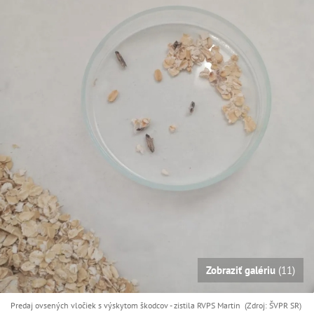
Zobraziť galériu
(11)
Predaj ovsených vločiek s výskytom škodcov - zistila RVPS Martin (Zdroj: ŠVPR SR)