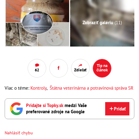
Zobraziť galériu
(11)
Tip na
62
Zdieľať
článok
Viac o téme:
Kontroly
,
Štátna veterinárna a potravinová správa SR
Pridajte si Topky.sk
medzi Vaše
Pridať
preferované zdroje na Google
Nahlásiť chybu