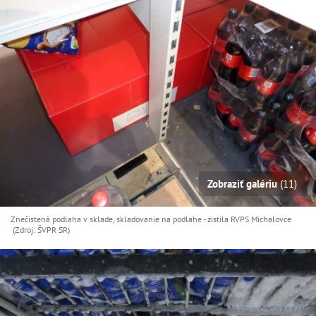
Zobraziť galériu
(11)
Znečistená podlaha v sklade, skladovanie na podlahe - zistila RVPS Michalovce
(Zdroj: ŠVPR SR)