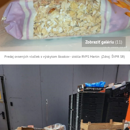
Zobraziť galériu
(11)
Predaj ovsených vločiek s výskytom škodcov - zistila RVPS Martin (Zdroj: ŠVPR SR)