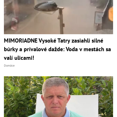
MIMORIADNE Vysoké Tatry zasiahli silné
búrky a prívalové dažde: Voda v mestách sa
valí ulicami!
Domáce