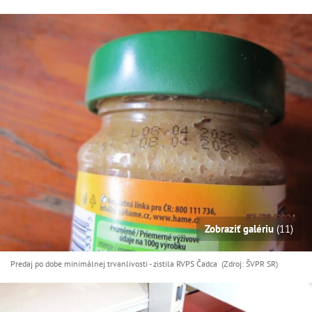
Zobraziť galériu
(11)
Predaj po dobe minimálnej trvanlivosti - zistila RVPS Čadca (Zdroj: ŠVPR SR)