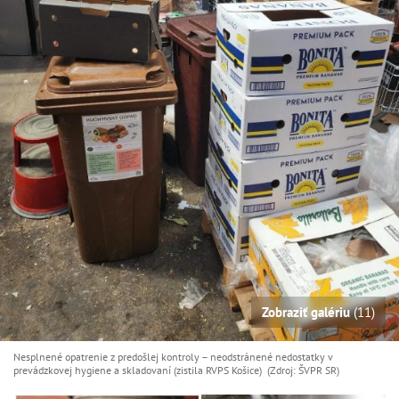
Zobraziť galériu
(11)
Nesplnené opatrenie z predošlej kontroly – neodstránené nedostatky v
prevádzkovej hygiene a skladovaní (zistila RVPS Košice) (Zdroj: ŠVPR SR)