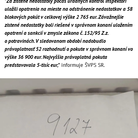
"Za zistené nedostatky počas úradných kontrol inšpektori
uložili opatrenia na mieste na odstránenie nedostatkov a 58
blokových pokút v celkovej výške 2 765 eur. Závažnejšie
zistené nedostatky boli riešené v správnom konaní uložením
opatrení a sankcií v zmysle zákona č. 152/95 Z.z.
o potravinách. V sledovanom období nadobudlo
právoplatnosť 52 rozhodnutí o pokute v správnom konaní vo
výške 36 900 eur. Najvyššia právoplatná pokuta
predstavovala 5-tisíc eur,"
informuje ŠVPS SR.