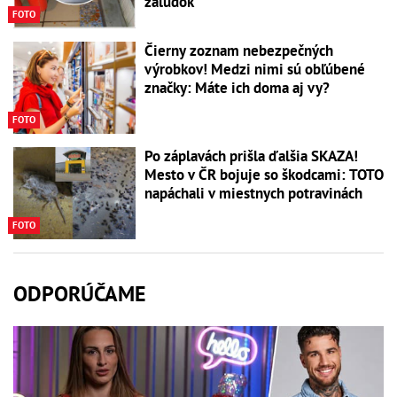
žalúdok
FOTO
Čierny zoznam nebezpečných
výrobkov! Medzi nimi sú obľúbené
značky: Máte ich doma aj vy?
FOTO
Po záplavách prišla ďalšia SKAZA!
Mesto v ČR bojuje so škodcami: TOTO
napáchali v miestnych potravinách
FOTO
ODPORÚČAME