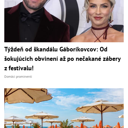
Týždeň od škandálu Gáboríkovcov: Od
šokujúcich obvinení až po nečakané zábery
z festivalu!
Domáci prominenti