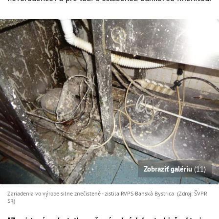
Zobraziť galériu
(11)
Zariadenia vo výrobe silne znečistené - zistila RVPS Banská Bystrica (Zdroj: ŠVPR
SR)