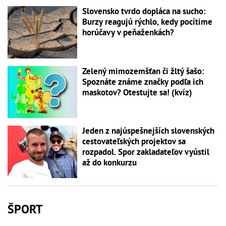
Slovensko tvrdo dopláca na sucho:
Burzy reagujú rýchlo, kedy pocítime
horúčavy v peňaženkách?
Zelený mimozemšťan či žltý šašo:
Spoznáte známe značky podľa ich
maskotov? Otestujte sa! (kvíz)
Jeden z najúspešnejších slovenských
cestovateľských projektov sa
rozpadol. Spor zakladateľov vyústil
až do konkurzu
ŠPORT