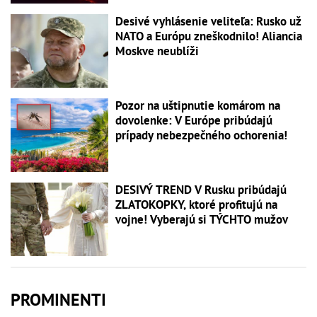
Desivé vyhlásenie veliteľa: Rusko už
NATO a Európu zneškodnilo! Aliancia
Moskve neublíži
Pozor na uštipnutie komárom na
dovolenke: V Európe pribúdajú
prípady nebezpečného ochorenia!
DESIVÝ TREND V Rusku pribúdajú
ZLATOKOPKY, ktoré profitujú na
vojne! Vyberajú si TÝCHTO mužov
PROMINENTI