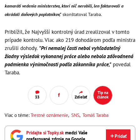
kamaráti vedenia ministerstva, ktorí nič nerobili, len fakturovali a
okrádali daňových poplatníkov,"
skonštatoval Taraba.
Priblížil, že Najvyšší kontrolný úrad zrealizoval v tomto
prípade kontrolu. Viac ako 219 dohodárom podľa ministra
zrušili dohody.
"Pri nemalej časti nebol vyhľadateľný
žiadny výsledok vykonanej práce alebo nebola zdôvodnená
podmienka výnimočnosti podľa zákonníka práce,"
povedal
Taraba.
Tip na
33
Zdieľať
článok
Viac o téme:
Trestné oznámenie
,
SNS
,
Tomáš Taraba
Pridajte si Topky.sk
medzi Vaše
Pridať
preferované zdroje na Google