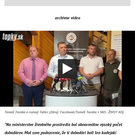
archívne video
Tomáš Taraba o rozvoji Tatier (Zdroj: Facebook/Tomáš Taraba • SNS - ŽIVOT NS)
"Na ministerstve životného prostredia bol abnormálne vysoký počet
dohodárov. Mal som podozrenie, že tí dohodári boli len kadejakí