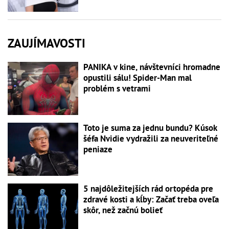
ZAUJÍMAVOSTI
PANIKA v kine, návštevníci hromadne
opustili sálu! Spider-Man mal
problém s vetrami
Toto je suma za jednu bundu? Kúsok
šéfa Nvidie vydražili za neuveriteľné
peniaze
5 najdôležitejších rád ortopéda pre
zdravé kosti a kĺby: Začať treba oveľa
skôr, než začnú bolieť