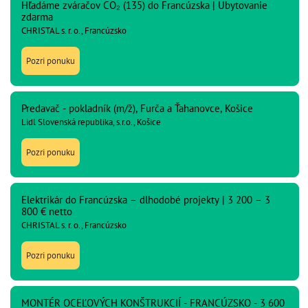
Hľadáme zváračov CO₂ (135) do Francúzska | Ubytovanie
zdarma
CHRISTAL s. r. o., Francúzsko
Pozri ponuku
Predavač - pokladník (m/ž), Furča a Ťahanovce, Košice
Lidl Slovenská republika, s.r.o., Košice
Pozri ponuku
Elektrikár do Francúzska – dlhodobé projekty | 3 200 – 3
800 € netto
CHRISTAL s. r. o., Francúzsko
Pozri ponuku
MONTÉR OCEĽOVÝCH KONŠTRUKCIÍ - FRANCÚZSKO - 3 600