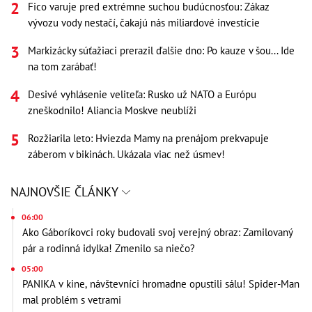
Fico varuje pred extrémne suchou budúcnosťou: Zákaz
vývozu vody nestačí, čakajú nás miliardové investície
Markizácky súťažiaci prerazil ďalšie dno: Po kauze v šou... Ide
na tom zarábať!
Desivé vyhlásenie veliteľa: Rusko už NATO a Európu
zneškodnilo! Aliancia Moskve neublíži
Rozžiarila leto: Hviezda Mamy na prenájom prekvapuje
záberom v bikinách. Ukázala viac než úsmev!
NAJNOVŠIE ČLÁNKY
06:00
Ako Gáboríkovci roky budovali svoj verejný obraz: Zamilovaný
pár a rodinná idylka! Zmenilo sa niečo?
05:00
PANIKA v kine, návštevníci hromadne opustili sálu! Spider-Man
mal problém s vetrami