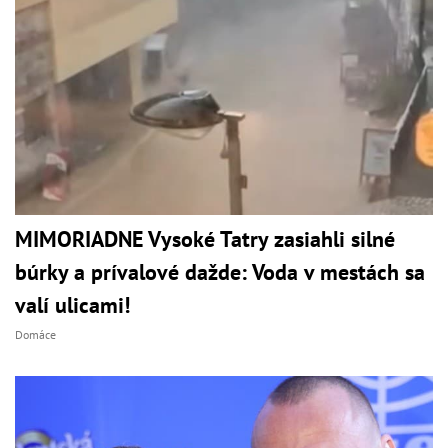
MIMORIADNE Vysoké Tatry zasiahli silné
búrky a prívalové dažde: Voda v mestách sa
valí ulicami!
Domáce