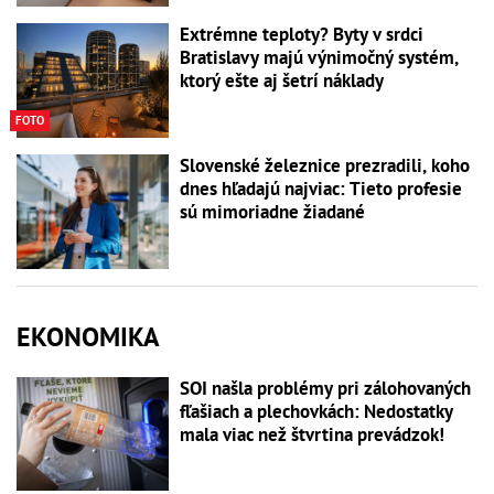
Extrémne teploty? Byty v srdci
Bratislavy majú výnimočný systém,
ktorý ešte aj šetrí náklady
FOTO
Slovenské železnice prezradili, koho
dnes hľadajú najviac: Tieto profesie
sú mimoriadne žiadané
EKONOMIKA
SOI našla problémy pri zálohovaných
fľašiach a plechovkách: Nedostatky
mala viac než štvrtina prevádzok!