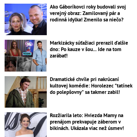
Ako Gáboríkovci roky budovali svoj
verejný obraz: Zamilovaný pár a
rodinná idylka! Zmenilo sa niečo?
Markizácky súťažiaci prerazil ďalšie
dno: Po kauze v šou... Ide na tom
zarábať!
Dramatické chvíle pri nakrúcaní
kultovej komédie: Horolezec "tatínek
do polepšovny" sa takmer zabil!
Rozžiarila leto: Hviezda Mamy na
prenájom prekvapuje záberom v
bikinách. Ukázala viac než úsmev!