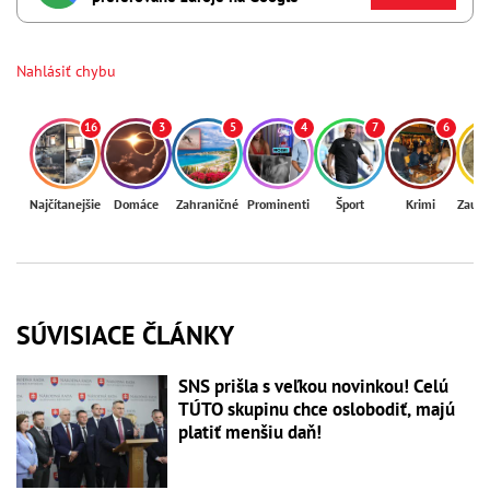
Nahlásiť chybu
16
3
5
4
7
6
Najčítanejšie
Domáce
Zahraničné
Prominenti
Šport
Krimi
Zaují
SÚVISIACE ČLÁNKY
SNS prišla s veľkou novinkou! Celú
TÚTO skupinu chce oslobodiť, majú
platiť menšiu daň!