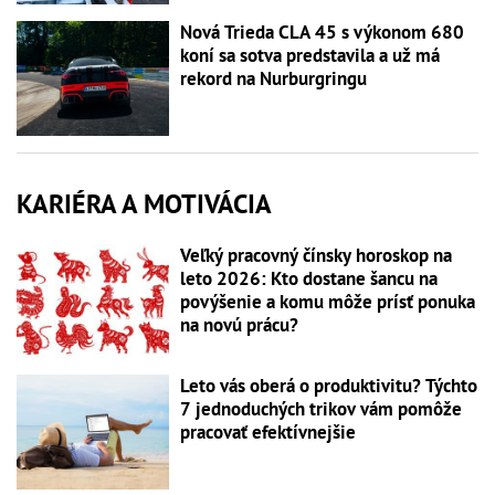
Nová Trieda CLA 45 s výkonom 680
koní sa sotva predstavila a už má
rekord na Nurburgringu
KARIÉRA A MOTIVÁCIA
Veľký pracovný čínsky horoskop na
leto 2026: Kto dostane šancu na
povýšenie a komu môže prísť ponuka
na novú prácu?
Leto vás oberá o produktivitu? Týchto
7 jednoduchých trikov vám pomôže
pracovať efektívnejšie