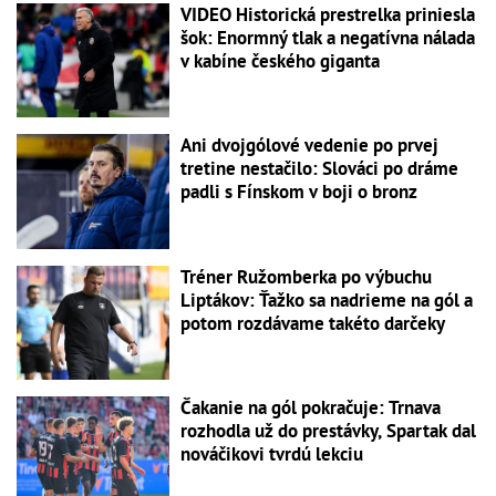
VIDEO Historická prestrelka priniesla
šok: Enormný tlak a negatívna nálada
v kabíne českého giganta
Ani dvojgólové vedenie po prvej
tretine nestačilo: Slováci po dráme
padli s Fínskom v boji o bronz
Tréner Ružomberka po výbuchu
Liptákov: Ťažko sa nadrieme na gól a
potom rozdávame takéto darčeky
Čakanie na gól pokračuje: Trnava
rozhodla už do prestávky, Spartak dal
nováčikovi tvrdú lekciu