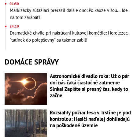
01:30
Markizácky súťažiaci prerazil ďalšie dno: Po kauze v šou... Ide
na tom zarábať!
24:10
Dramatické chvíle pri nakrúcaní kultovej komédie: Horolezec
"tatínek do polepšovny" sa takmer zabil!
DOMÁCE SPRÁVY
Astronomické divadlo roka: Už o pár
dní nás čaká čiastočné zatmenie
Slnka! Zapíšte si presný čas, kedy to
začne
Rozsiahly požiar lesa v Trstíne je pod
kontrolou: Hasiči naďalej dohliadajú
na poškodené územie