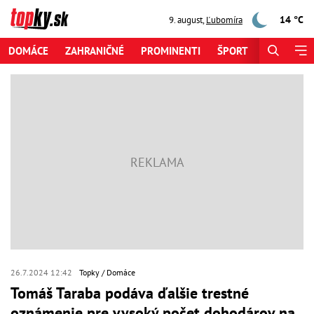
14 °C
9. august
,
Ľubomíra
DOMÁCE
ZAHRANIČNÉ
PROMINENTI
ŠPORT
ZAUJÍMAV
26.7.2024 12:42
Topky
Domáce
Tomáš Taraba podáva ďalšie trestné
oznámenie pre vysoký počet dohodárov na