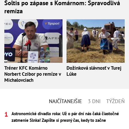
Šoltis po zápase s Komárnom: Spravodlivá
remíza
Tréner KFC Komárno
Dožinková slávnosť v Turej
Norbert Czibor po remíze v
Lúke
Michalovciach
NAJČÍTANEJŠIE
3 DNI
TÝŽDEŇ
Astronomické divadlo roka: Už o pár dní nás čaká čiastočné
zatmenie Slnka! Zapíšte si presný čas, kedy to začne