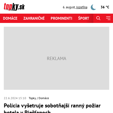
36 °C
6. august
,
Jozefína
DOMÁCE
ZAHRANIČNÉ
PROMINENTI
ŠPORT
ZAUJÍMAV
22.6.2024 15:10
Topky
Domáce
Polícia vyšetruje sobotňajší ranný požiar
hotela v Piešťanoch