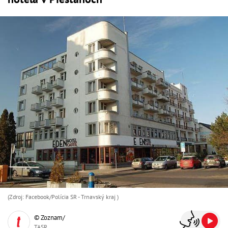
(Zdroj: Facebook/Polícia SR - Trnavský kraj )
© Zoznam/
TASR