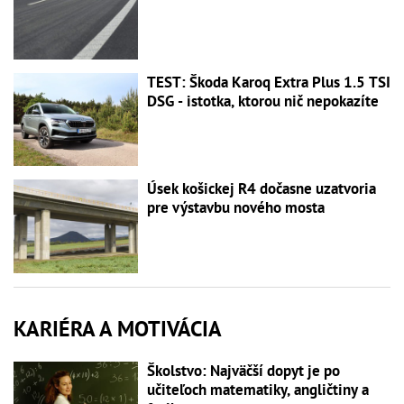
TEST: Škoda Karoq Extra Plus 1.5 TSI
DSG - istotka, ktorou nič nepokazíte
Úsek košickej R4 dočasne uzatvoria
pre výstavbu nového mosta
KARIÉRA A MOTIVÁCIA
Školstvo: Najväčší dopyt je po
učiteľoch matematiky, angličtiny a