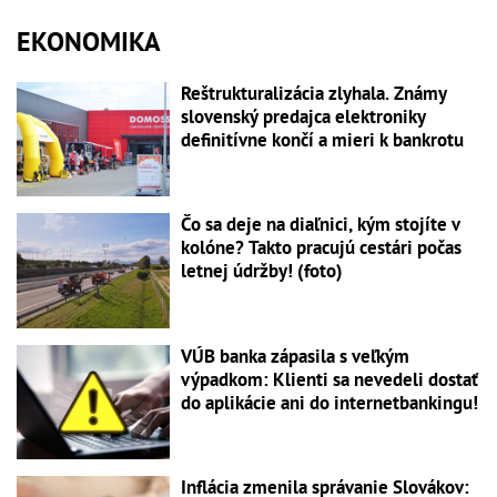
EKONOMIKA
Reštrukturalizácia zlyhala. Známy
slovenský predajca elektroniky
definitívne končí a mieri k bankrotu
Čo sa deje na diaľnici, kým stojíte v
kolóne? Takto pracujú cestári počas
letnej údržby! (foto)
VÚB banka zápasila s veľkým
výpadkom: Klienti sa nevedeli dostať
do aplikácie ani do internetbankingu!
Inflácia zmenila správanie Slovákov: