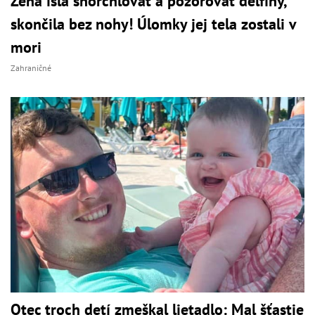
Žena išla šnorchlovať a pozorovať delfíny,
skončila bez nohy! Úlomky jej tela zostali v
mori
Zahraničné
Otec troch detí zmeškal lietadlo: Mal šťastie