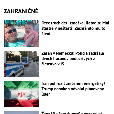
ZAHRANIČNÉ
Otec troch detí zmeškal lietadlo: Mal
šťastie v nešťastí! Zachránilo mu to
život
Zásah v Nemecku: Polícia zadržala
dvoch Iračanov podozrivých z
členstva v IS
Irán pohrozil zničením energetiky!
Trump napokon odvolal plánovaný
úder
Žena išla šnorchlovať a pozorovať