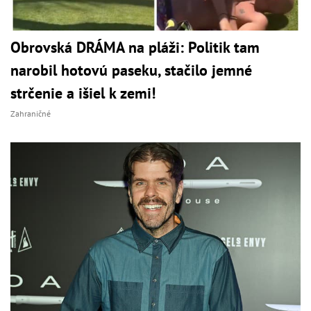
Obrovská DRÁMA na pláži: Politik tam
narobil hotovú paseku, stačilo jemné
strčenie a išiel k zemi!
Zahraničné