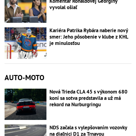
Komentár Ronaldovej Georginy
vyvolal ošiaľ
Kariéra Patrika Rybára naberie nový
smer: Jeho pôsobenie v klube z KHL
je minulosťou
AUTO-MOTO
Nová Trieda CLA 45 s výkonom 680
koní sa sotva predstavila a už má
rekord na Nurburgringu
NDS začala s vylepšovaním vozovky
na diaľnici D1 za Trnavou