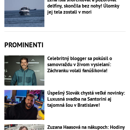
delfíny, skončila bez nohy! Úlomky
jej tela zostali v mori
PROMINENTI
Celebritný blogger sa pokúsil o
samovraždu v živom vysielaní:
Záchranku volali fanúšikovia!
Úspešný Slovák chystá veľké novinky:
Luxusná svadba na Santorini aj
tajomná šou v Bratislave!
Zuzana Haasová na nákupoch: Hodiny