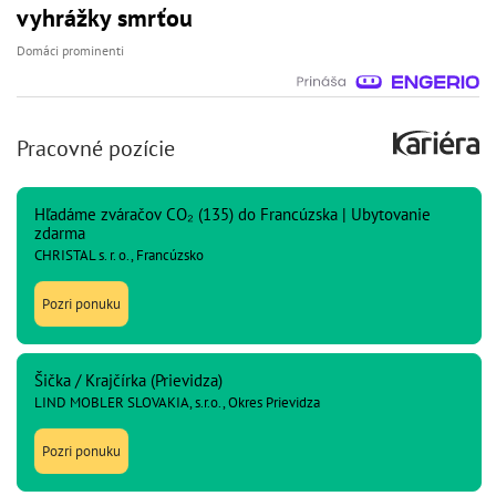
vyhrážky smrťou
Domáci prominenti
Pracovné pozície
Hľadáme zváračov CO₂ (135) do Francúzska | Ubytovanie
zdarma
CHRISTAL s. r. o., Francúzsko
Pozri ponuku
Šička / Krajčírka (Prievidza)
LIND MOBLER SLOVAKIA, s.r.o., Okres Prievidza
Pozri ponuku