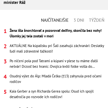
minister Ráž
NAJČÍTANEJŠIE
3 DNI
TÝŽDEŇ
Žena išla šnorchlovať a pozorovať delfíny, skončila bez nohy!
Úlomky jej tela zostali v mori
AKTUÁLNE Na kúpalisku pri Šali zasahujú záchranári: Desiatky
ľudí mali zdravotné ťažkosti!
Po ničení pola pod Tatrami a kúpaní v plese tu máme ďalší
nešvár! Drzosť bez hraníc: Dvojica kvôli fotke vošla do...
Osudný výlet do Álp: Mladá Češka (†13) zahynula pred očami
rodičov
Kaia Gerber a syn Richarda Gerea spolu: Osud ich spojil
desaťročia po rozvode ich rodičov!