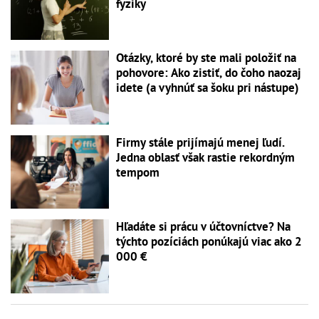
fyziky
Otázky, ktoré by ste mali položiť na
pohovore: Ako zistiť, do čoho naozaj
idete (a vyhnúť sa šoku pri nástupe)
Firmy stále prijímajú menej ľudí.
Jedna oblasť však rastie rekordným
tempom
Hľadáte si prácu v účtovníctve? Na
týchto pozíciách ponúkajú viac ako 2
000 €