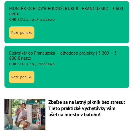
MONTÉR OCEĽOVÝCH KONŠTRUKCIÍ - FRANCÚZSKO - 3 600
netto
CHRISTAL s. r. o., Francúzsko
Pozri ponuku
Elektrikár do Francúzska – dlhodobé projekty | 3 200 – 3
800 € netto
CHRISTAL s. r. o., Francúzsko
Pozri ponuku
Zbaľte sa na letný piknik bez stresu:
Tieto praktické vychytávky vám
ušetria miesto v batohu!