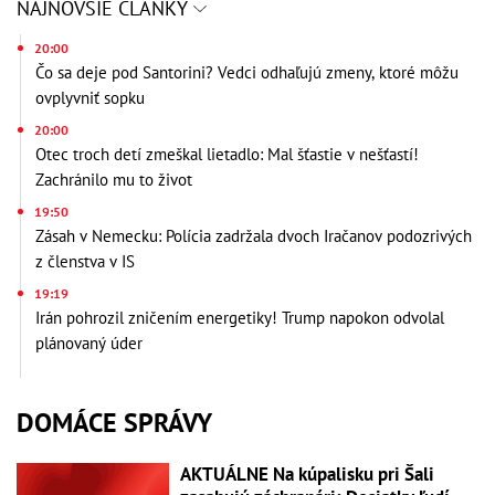
NAJNOVŠIE ČLÁNKY
20:00
Čo sa deje pod Santorini? Vedci odhaľujú zmeny, ktoré môžu
ovplyvniť sopku
20:00
Otec troch detí zmeškal lietadlo: Mal šťastie v nešťastí!
Zachránilo mu to život
19:50
Zásah v Nemecku: Polícia zadržala dvoch Iračanov podozrivých
z členstva v IS
19:19
Irán pohrozil zničením energetiky! Trump napokon odvolal
plánovaný úder
DOMÁCE SPRÁVY
AKTUÁLNE Na kúpalisku pri Šali