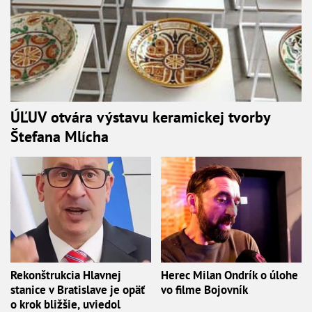
ÚĽUV otvára výstavu keramickej tvorby
Štefana Mlícha
Rekonštrukcia Hlavnej
Herec Milan Ondrík o úlohe
stanice v Bratislave je opäť
vo filme Bojovník
o krok bližšie, uviedol