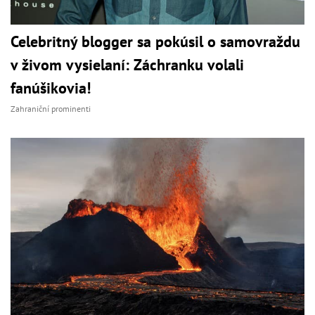
Celebritný blogger sa pokúsil o samovraždu
v živom vysielaní: Záchranku volali
fanúšikovia!
Zahraniční prominenti