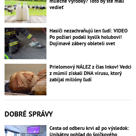
mliečne výrobky? Toto by ste mali
vedieť
Hasiči nezachraňujú len ľudí: VIDEO
Po požiari podali kyslík holubovi!
Dojímavé zábery obleteli svet
Prielomový NÁLEZ z čias Inkov! Vedci
z múmií získali DNA vírusu, ktorý
zabíjal milióny ľudí
DOBRÉ SPRÁVY
Cesta od odberu krvi až po výsledok:
Unikátny pohľad do špičkového