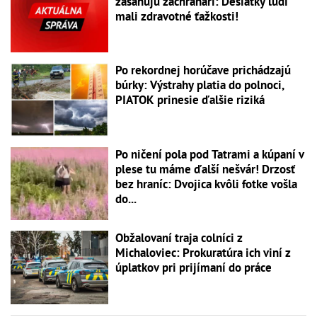
zasahujú záchranári: Desiatky ľudí
mali zdravotné ťažkosti!
Po rekordnej horúčave prichádzajú
búrky: Výstrahy platia do polnoci,
PIATOK prinesie ďalšie riziká
Po ničení pola pod Tatrami a kúpaní v
plese tu máme ďalší nešvár! Drzosť
bez hraníc: Dvojica kvôli fotke vošla
do...
Obžalovaní traja colníci z
Michaloviec: Prokuratúra ich viní z
úplatkov pri prijímaní do práce