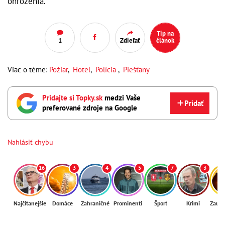
ohrozenia.
Tip na
1
Zdieľať
článok
Viac o téme:
Požiar
,
Hotel
,
Polícia
,
Piešťany
Pridajte si Topky.sk
medzi Vaše
Pridať
preferované zdroje na Google
Nahlásiť chybu
16
3
4
5
7
3
Najčítanejšie
Domáce
Zahraničné
Prominenti
Šport
Krimi
Zaují