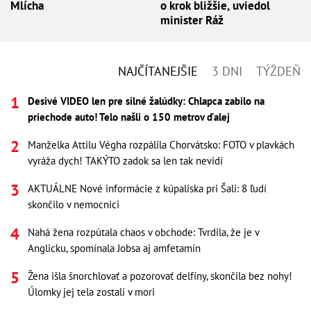
Mlícha
o krok bližšie, uviedol
minister Ráž
NAJČÍTANEJŠIE
3 DNI
TÝŽDEŇ
Desivé VIDEO len pre silné žalúdky: Chlapca zabilo na
priechode auto! Telo našli o 150 metrov ďalej
Manželka Attilu Végha rozpálila Chorvátsko: FOTO v plavkách
vyráža dych! TAKÝTO zadok sa len tak nevidí
AKTUÁLNE Nové informácie z kúpaliska pri Šali: 8 ľudí
skončilo v nemocnici
Nahá žena rozpútala chaos v obchode: Tvrdila, že je v
Anglicku, spomínala Jobsa aj amfetamín
Žena išla šnorchlovať a pozorovať delfíny, skončila bez nohy!
Úlomky jej tela zostali v mori