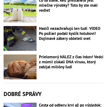
Čo sa stane, keď prestanete jesť
mliečne výrobky? Toto by ste mali
vedieť
Hasiči nezachraňujú len ľudí: VIDEO
Po požiari podali kyslík holubovi!
Dojímavé zábery obleteli svet
Prielomový NÁLEZ z čias Inkov! Vedci
z múmií získali DNA vírusu, ktorý
zabíjal milióny ľudí
DOBRÉ SPRÁVY
Cesta od odberu krvi až po výsledok: