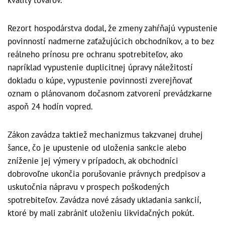
Rezort hospodárstva dodal, že zmeny zahŕňajú vypustenie
povinností nadmerne zaťažujúcich obchodníkov, a to bez
reálneho prínosu pre ochranu spotrebiteľov, ako
napríklad vypustenie duplicitnej úpravy náležitostí
dokladu o kúpe, vypustenie povinnosti zverejňovať
oznam o plánovanom dočasnom zatvorení prevádzkarne
aspoň 24 hodín vopred.
Zákon zavádza taktiež mechanizmus takzvanej druhej
šance, čo je upustenie od uloženia sankcie alebo
zníženie jej výmery v prípadoch, ak obchodníci
dobrovoľne ukončia porušovanie právnych predpisov a
uskutočnia nápravu v prospech poškodených
spotrebiteľov. Zavádza nové zásady ukladania sankcií,
ktoré by mali zabrániť uloženiu likvidačných pokút.