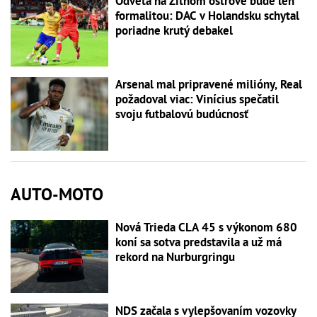
Odveta na Žitnom ostrove bude len
formalitou: DAC v Holandsku schytal
poriadne krutý debakel
Arsenal mal pripravené milióny, Real
požadoval viac: Vinícius spečatil
svoju futbalovú budúcnosť
AUTO-MOTO
Nová Trieda CLA 45 s výkonom 680
koní sa sotva predstavila a už má
rekord na Nurburgringu
NDS začala s vylepšovaním vozovky