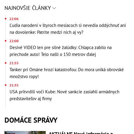
NAJNOVŠIE ČLÁNKY
22:06
Ľudia narodení v štyroch mesiacoch si nevedia oddýchnuť ani
na dovolenke: Patríte medzi nich aj vy?
22:00
Desivé VIDEO len pre silné žalúdky: Chlapca zabilo na
priechode auto! Telo našli o 150 metrov ďalej
21:55
Tanker pri Ománe hrozí katastrofou: Do mora uniká obrovské
množstvo ropy!
21:35
USA pritvrdili voči Kube: Nové sankcie zasiahli armádnych
predstaviteľov aj firmy
DOMÁCE SPRÁVY
AKTUÁLNE Nové informácie z