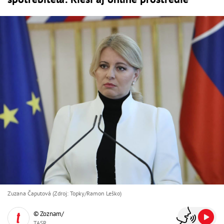
Zuzana Čaputová (Zdroj: Topky/Ramon Leško)
© Zoznam/
TASR