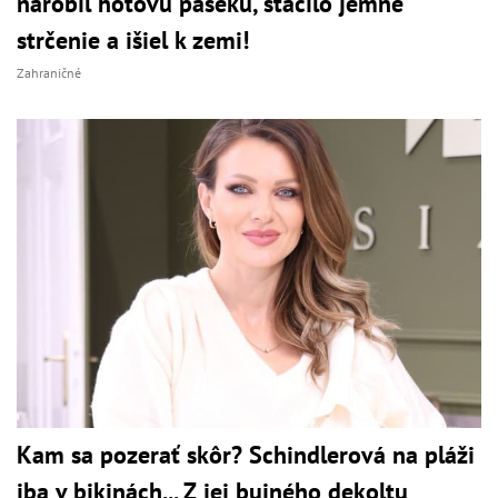
narobil hotovú paseku, stačilo jemné
strčenie a išiel k zemi!
Zahraničné
Kam sa pozerať skôr? Schindlerová na pláži
iba v bikinách... Z jej bujného dekoltu