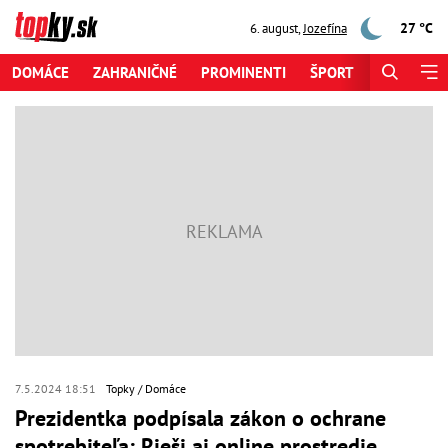
27 °C
6. august
,
Jozefína
DOMÁCE
ZAHRANIČNÉ
PROMINENTI
ŠPORT
ZAUJÍMAV
7.5.2024 18:51
Topky
Domáce
Prezidentka podpísala zákon o ochrane
spotrebiteľa: Rieši aj online prostredie