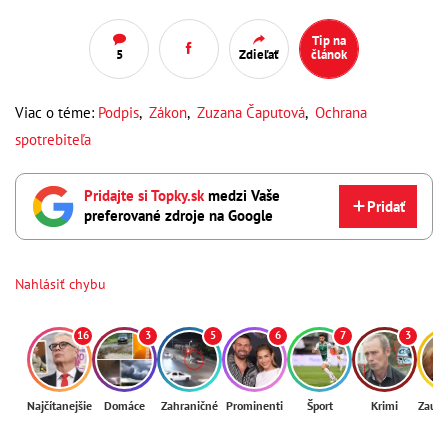
Tip na
5
Zdieľať
článok
Viac o téme:
Podpis
,
Zákon
,
Zuzana Čaputová
,
Ochrana
spotrebiteľa
Pridajte si Topky.sk
medzi Vaše
Pridať
preferované zdroje na Google
Nahlásiť chybu
16
3
5
6
7
3
Najčítanejšie
Domáce
Zahraničné
Prominenti
Šport
Krimi
Zaují