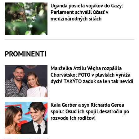
Uganda posiela vojakov do Gazy:
Parlament schválil účasť v
medzinárodných silách
PROMINENTI
Manželka Attilu Végha rozpálila
Chorvátsko: FOTO v plavkách vyráža
dych! TAKÝTO zadok sa len tak nevidí
Kaia Gerber a syn Richarda Gerea
spolu: Osud ich spojil desaťročia po
rozvode ich rodičov!