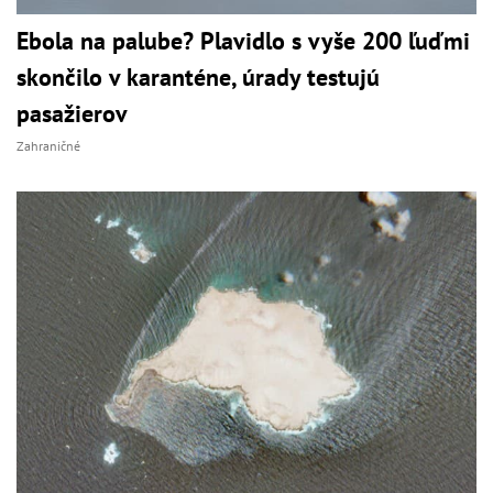
Ebola na palube? Plavidlo s vyše 200 ľuďmi
skončilo v karanténe, úrady testujú
pasažierov
Zahraničné