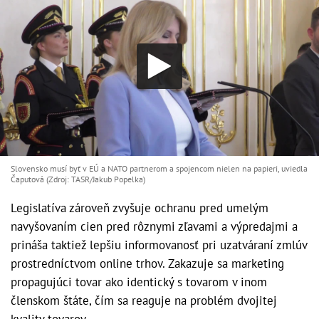
Slovensko musí byť v EÚ a NATO partnerom a spojencom nielen na papieri, uviedla
Čaputová (Zdroj: TASR/Jakub Popelka)
Legislatíva zároveň zvyšuje ochranu pred umelým
navyšovaním cien pred rôznymi zľavami a výpredajmi a
prináša taktiež lepšiu informovanosť pri uzatváraní zmlúv
prostredníctvom online trhov. Zakazuje sa marketing
propagujúci tovar ako identický s tovarom v inom
členskom štáte, čím sa reaguje na problém dvojitej
kvality tovarov.