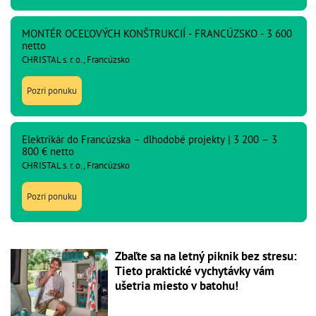
MONTÉR OCEĽOVÝCH KONŠTRUKCIÍ - FRANCÚZSKO - 3 600
netto
CHRISTAL s. r. o., Francúzsko
Pozri ponuku
Elektrikár do Francúzska – dlhodobé projekty | 3 200 – 3
800 € netto
CHRISTAL s. r. o., Francúzsko
Pozri ponuku
Zbaľte sa na letný piknik bez stresu:
Tieto praktické vychytávky vám
ušetria miesto v batohu!