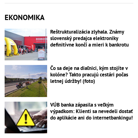
EKONOMIKA
Reštrukturalizácia zlyhala. Známy
slovenský predajca elektroniky
definitívne končí a mieri k bankrotu
Čo sa deje na diaľnici, kým stojíte v
kolóne? Takto pracujú cestári počas
letnej údržby! (foto)
VÚB banka zápasila s veľkým
výpadkom: Klienti sa nevedeli dostať
do aplikácie ani do internetbankingu!