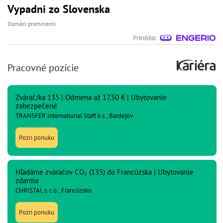
Vypadni zo Slovenska
Domáci prominenti
Pracovné pozície
Zvárač/ka 135 | Odmena až 17,50 € | Ubytovanie
zabezpečené
TRANSFER International Staff k.s., Bardejov
Pozri ponuku
Hľadáme zváračov CO₂ (135) do Francúzska | Ubytovanie
zdarma
CHRISTAL s. r. o., Francúzsko
Pozri ponuku