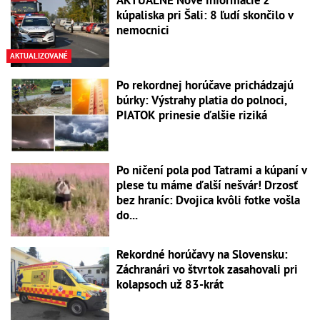
kúpaliska pri Šali: 8 ľudí skončilo v
nemocnici
AKTUALIZOVANÉ
Po rekordnej horúčave prichádzajú
búrky: Výstrahy platia do polnoci,
PIATOK prinesie ďalšie riziká
Po ničení pola pod Tatrami a kúpaní v
plese tu máme ďalší nešvár! Drzosť
bez hraníc: Dvojica kvôli fotke vošla
do...
Rekordné horúčavy na Slovensku:
Záchranári vo štvrtok zasahovali pri
kolapsoch už 83-krát