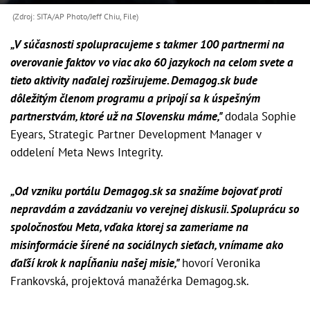
(Zdroj: SITA/AP Photo/Jeff Chiu, File)
„V súčasnosti spolupracujeme s takmer 100 partnermi na
overovanie faktov vo viac ako 60 jazykoch na celom svete a
tieto aktivity naďalej rozširujeme. Demagog.sk bude
dôležitým členom programu a pripojí sa k úspešným
partnerstvám, ktoré už na Slovensku máme,"
dodala Sophie
Eyears, Strategic Partner Development Manager v
oddelení Meta News Integrity.
„Od vzniku portálu Demagog.sk sa snažíme bojovať proti
nepravdám a zavádzaniu vo verejnej diskusii. Spoluprácu so
spoločnosťou Meta, vďaka ktorej sa zameriame na
misinformácie šírené na sociálnych sieťach, vnímame ako
ďaľší krok k napĺňaniu našej misie,"
hovorí Veronika
Frankovská, projektová manažérka Demagog.sk.