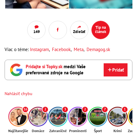
Tip na
149
Zdieľať
článok
Viac o téme:
Instagram
,
Facebook
,
Meta
,
Demagog.sk
Pridajte si Topky.sk
medzi Vaše
Pridať
preferované zdroje na Google
Nahlásiť chybu
16
2
3
2
7
1
Najčítanejšie
Domáce
Zahraničné
Prominenti
Šport
Krimi
Zaují