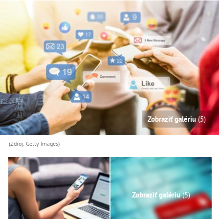
Zobraziť galériu
(5)
(Zdroj: Getty Images)
Zobraziť galériu
(5)