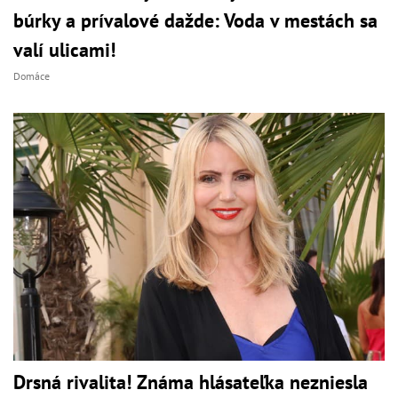
búrky a prívalové dažde: Voda v mestách sa
valí ulicami!
Domáce
Drsná rivalita! Známa hlásateľka nezniesla