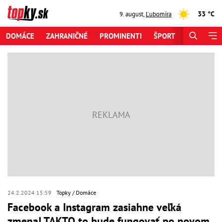
33 °C
9. august
,
Ľubomíra
DOMÁCE
ZAHRANIČNÉ
PROMINENTI
ŠPORT
ZAUJÍMAV
24.2.2024 15:59
Topky
Domáce
Facebook a Instagram zasiahne veľká
zmena! TAKTO to bude fungovať po novom