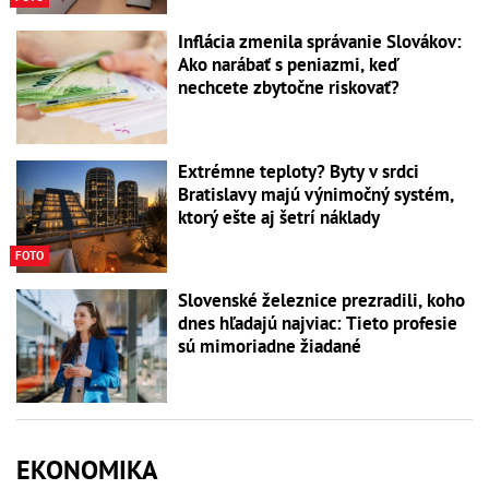
Inflácia zmenila správanie Slovákov:
Ako narábať s peniazmi, keď
nechcete zbytočne riskovať?
Extrémne teploty? Byty v srdci
Bratislavy majú výnimočný systém,
ktorý ešte aj šetrí náklady
FOTO
Slovenské železnice prezradili, koho
dnes hľadajú najviac: Tieto profesie
sú mimoriadne žiadané
EKONOMIKA