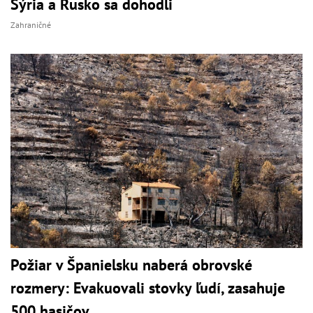
Sýria a Rusko sa dohodli
Zahraničné
Požiar v Španielsku naberá obrovské
rozmery: Evakuovali stovky ľudí, zasahuje
500 hasičov