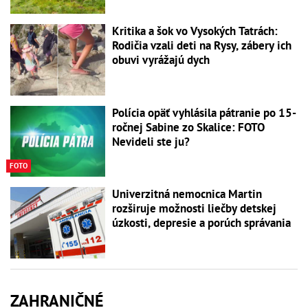
Kritika a šok vo Vysokých Tatrách:
Rodičia vzali deti na Rysy, zábery ich
obuvi vyrážajú dych
Polícia opäť vyhlásila pátranie po 15-
ročnej Sabine zo Skalice: FOTO
Nevideli ste ju?
FOTO
Univerzitná nemocnica Martin
rozširuje možnosti liečby detskej
úzkosti, depresie a porúch správania
ZAHRANIČNÉ