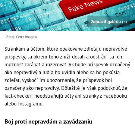
Zobraziť galériu
(5)
(Zdroj: Getty Images)
Stránkam a účtom, ktoré opakovane zdieľajú nepravdivé
príspevky, sa okrem toho zníži dosah a odstráni sa ich
možnosť zarábať a inzerovať. Ak bude príspevok označený
ako nepravdivý a ľudia ho uvidia alebo sa ho pokúsia
zdieľať, vyskočí im upozornenie, že príspevok bol
označený ako nepravdivý. Dôležité je však podotknúť, že
fact-checkeri neodstraňujú účty ani stránky z Facebooku
alebo Instagramu.
Boj proti nepravdám a zavádzaniu