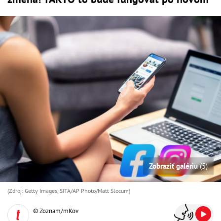
Zobraziť galériu
(5)
(Zdroj: Getty Images, SITA/AP Photo/Matt Slocum)
© Zoznam/mKov