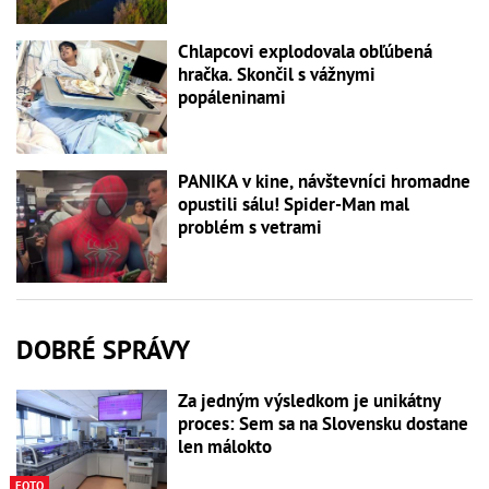
Chlapcovi explodovala obľúbená
hračka. Skončil s vážnymi
popáleninami
PANIKA v kine, návštevníci hromadne
opustili sálu! Spider-Man mal
problém s vetrami
DOBRÉ SPRÁVY
Za jedným výsledkom je unikátny
proces: Sem sa na Slovensku dostane
len málokto
FOTO