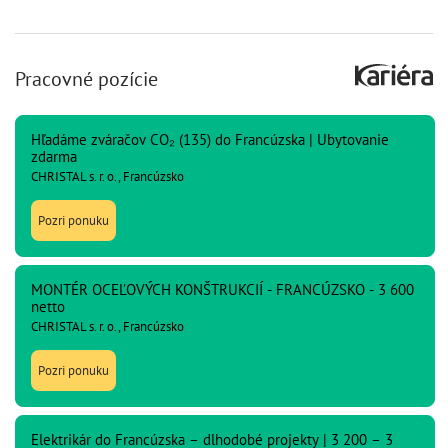
Pracovné pozície
Hľadáme zváračov CO₂ (135) do Francúzska | Ubytovanie
zdarma
CHRISTAL s. r. o., Francúzsko
Pozri ponuku
MONTÉR OCEĽOVÝCH KONŠTRUKCIÍ - FRANCÚZSKO - 3 600
netto
CHRISTAL s. r. o., Francúzsko
Pozri ponuku
Elektrikár do Francúzska – dlhodobé projekty | 3 200 – 3