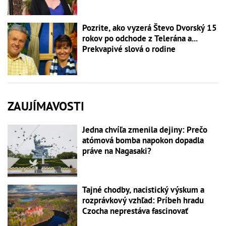
Pozrite, ako vyzerá Števo Dvorský 15
rokov po odchode z Telerána a...
Prekvapivé slová o rodine
ZAUJÍMAVOSTI
Jedna chvíľa zmenila dejiny: Prečo
atómová bomba napokon dopadla
práve na Nagasaki?
Tajné chodby, nacistický výskum a
rozprávkový vzhľad: Príbeh hradu
Czocha neprestáva fascinovať