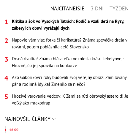
NAJČÍTANEJŠIE
3 DNI
TÝŽDEŇ
Kritika a šok vo Vysokých Tatrách: Rodičia vzali deti na Rysy,
zábery ich obuvi vyrážajú dych
Napovie vám viac fotka či karikatúra? Známa speváčka drela v
továrni, potom pobláznila celé Slovensko
Drsná rivalita! Známa hlásateľka nezniesla krásu Tekelyovej:
Hrozné, čo jej spravila na konkurze
Ako Gáboríkovci roky budovali svoj verejný obraz: Zamilovaný
pár a rodinná idylka! Zmenilo sa niečo?
Hrozivé varovanie vedcov: K Zemi sa rúti obrovský asteroid! Je
veľký ako mrakodrap
NAJNOVŠIE ČLÁNKY
16:00