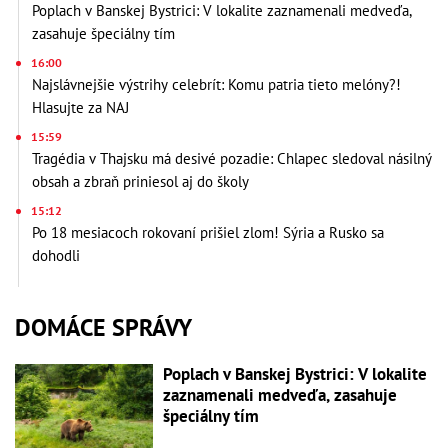
Poplach v Banskej Bystrici: V lokalite zaznamenali medveďa,
zasahuje špeciálny tím
16:00
Najslávnejšie výstrihy celebrít: Komu patria tieto melóny?!
Hlasujte za NAJ
15:59
Tragédia v Thajsku má desivé pozadie: Chlapec sledoval násilný
obsah a zbraň priniesol aj do školy
15:12
Po 18 mesiacoch rokovaní prišiel zlom! Sýria a Rusko sa
dohodli
DOMÁCE SPRÁVY
Poplach v Banskej Bystrici: V lokalite
zaznamenali medveďa, zasahuje
špeciálny tím