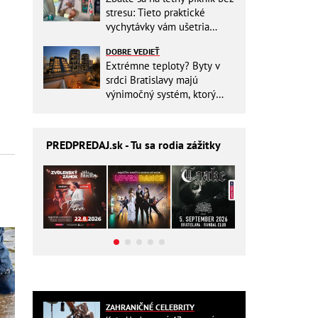
stresu: Tieto praktické
vychytávky vám ušetria
miesto v batohu!
DOBRE VEDIEŤ
Extrémne teploty? Byty v
srdci Bratislavy majú
výnimočný systém, ktorý
ešte aj šetrí náklady
PREDPREDAJ
.sk - Tu sa rodia zážitky
ZAHRANIČNÉ CELEBRITY