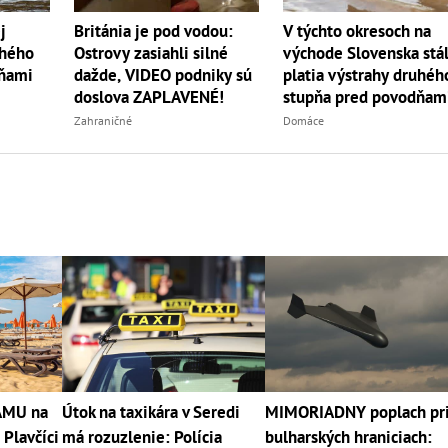
j
Británia je pod vodou:
V týchto okresoch na
uhého
Ostrovy zasiahli silné
východe Slovenska stá
dňami
dažde, VIDEO podniky sú
platia výstrahy druhéh
doslova ZAPLAVENÉ!
stupňa pred povodňam
Zahraničné
Domáce
RÁMU na
Útok na taxikára v Seredi
MIMORIADNY poplach pr
 Plavčíci
má rozuzlenie: Polícia
bulharských hraniciach: