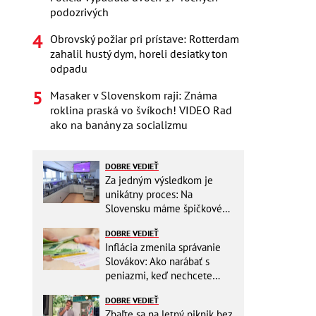
podozrivých
Obrovský požiar pri prístave: Rotterdam
zahalil hustý dym, horeli desiatky ton
odpadu
Masaker v Slovenskom raji: Známa
roklina praská vo švíkoch! VIDEO Rad
ako na banány za socializmu
DOBRE VEDIEŤ
Za jedným výsledkom je
unikátny proces: Na
Slovensku máme špičkové
pracovisko
DOBRE VEDIEŤ
Inflácia zmenila správanie
Slovákov: Ako narábať s
peniazmi, keď nechcete
zbytočne riskovať?
DOBRE VEDIEŤ
Zbaľte sa na letný piknik bez