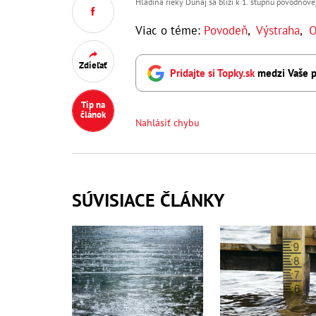
Hladina rieky Dunaj sa blíži k 1. stupňu povodňovej
Viac o téme:
Povodeň
,
Výstraha
,
O
Zdieľať
Pridajte si Topky.sk
medzi Vaše p
Tip na
článok
Nahlásiť chybu
SÚVISIACE ČLÁNKY