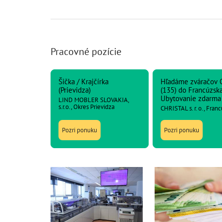
Pracovné pozície
Šička / Krajčírka
Hľadáme zváračov 
(Prievidza)
(135) do Francúzska
Ubytovanie zdarma
LIND MOBLER SLOVAKIA,
s.r.o., Okres Prievidza
CHRISTAL s. r. o., Fran
Pozri ponuku
Pozri ponuku