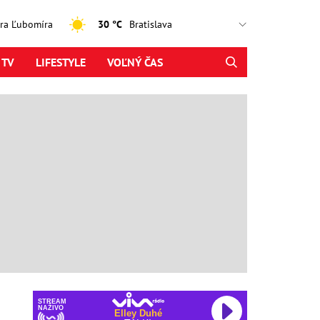
jtra Ľubomíra
30 °C
 TV
LIFESTYLE
VOĽNÝ ČAS
STREAM
NAŽIVO
Elley Duhé