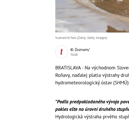
Ilustračné foto (Zdroj: Getty Images)
© Zoznam/
TASR
BRATISLAVA - Na východnom Slovens
Roňavy, naďalej platia výstrahy dr
hydrometeorologický ústav (SHMÚ)
"Podľa predpokladaného vývoja povet
pokles ešte na úrovni druhého stupňa
Hydrologická výstraha prvého stup