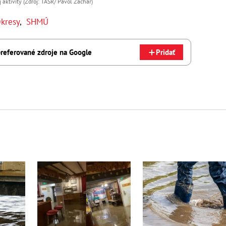
 aktivity (Zdroj: TASR/ Pavol Zachar)
kresy
,
SHMÚ
referované zdroje na Google
Pridať