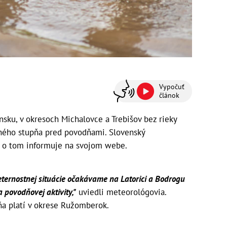
Vypočuť
článok
ku, v okresoch Michalovce a Trebišov bez rieky
uhého stupňa pred povodňami. Slovenský
 o tom informuje na svojom webe.
ernostnej situácie očakávame na Latorici a Bodrogu
 povodňovej aktivity,"
uviedli meteorológovia.
ňa platí v okrese Ružomberok.