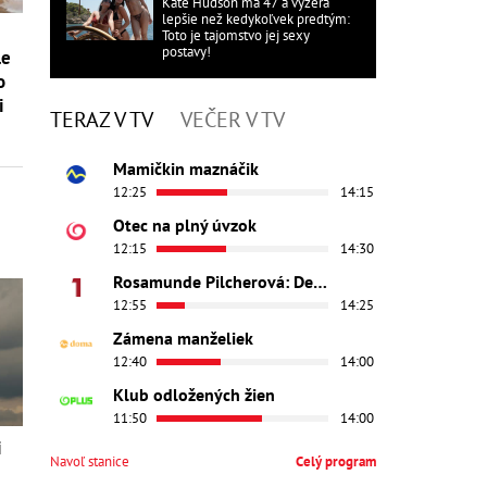
Kate Hudson má 47 a vyzerá
lepšie než kedykoľvek predtým:
Toto je tajomstvo jej sexy
postavy!
le
o
i
TERAZ V TV
VEČER V TV
Mamičkin maznáčik
12:25
14:15
Otec na plný úvzok
12:15
14:30
Rosamunde Pilcherová: Dedičstvo lásky
12:55
14:25
Zámena manželiek
12:40
14:00
Klub odložených žien
11:50
14:00
i
Navoľ stanice
Celý program