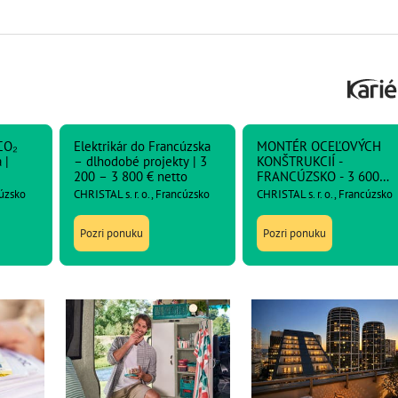
CO₂
Elektrikár do Francúzska
MONTÉR OCEĽOVÝCH
 |
– dlhodobé projekty | 3
KONŠTRUKCIÍ -
200 – 3 800 € netto
FRANCÚZSKO - 3 600
netto
cúzsko
CHRISTAL s. r. o., Francúzsko
CHRISTAL s. r. o., Francúzsko
Pozri ponuku
Pozri ponuku