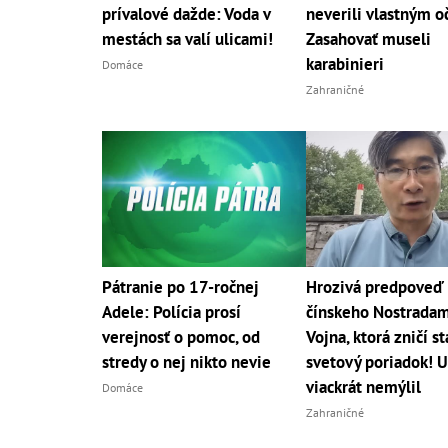
prívalové dažde: Voda v
neverili vlastným o
mestách sa valí ulicami!
Zasahovať museli
karabinieri
Domáce
Zahraničné
Pátranie po 17-ročnej
Hrozivá predpoveď
Adele: Polícia prosí
čínskeho Nostradam
verejnosť o pomoc, od
Vojna, ktorá zničí st
stredy o nej nikto nevie
svetový poriadok! U
viackrát nemýlil
Domáce
Zahraničné