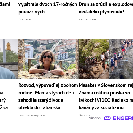
čiam!
vypátrala dvoch 17-ročných
Dron sa zrútil a explodov
podozrivých
neďaleko plynovodu!
Domáce
Zahraničné
Rozvod, výpoveď aj zbohom
Masaker v Slovenskom raj
a:
rodine: Mama štyroch detí
Známa roklina praská vo
arý
zahodila starý život a
švíkoch! VIDEO Rad ako n
ž sa
utiekla do Talianska
banány za socializmu
Zoznam magazíny
Domáce