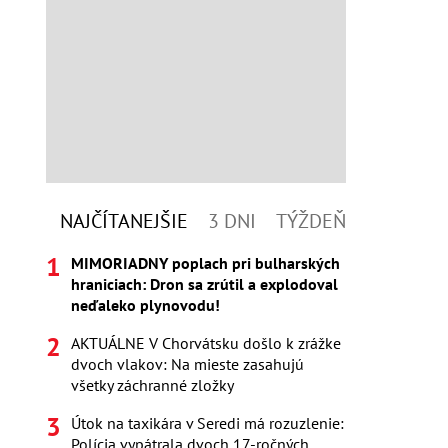
NAJČÍTANEJŠIE
3 DNI
TÝŽDEŇ
MIMORIADNY poplach pri bulharských
hraniciach: Dron sa zrútil a explodoval
neďaleko plynovodu!
AKTUÁLNE V Chorvátsku došlo k zrážke
dvoch vlakov: Na mieste zasahujú
všetky záchranné zložky
Útok na taxikára v Seredi má rozuzlenie:
Polícia vypátrala dvoch 17-ročných