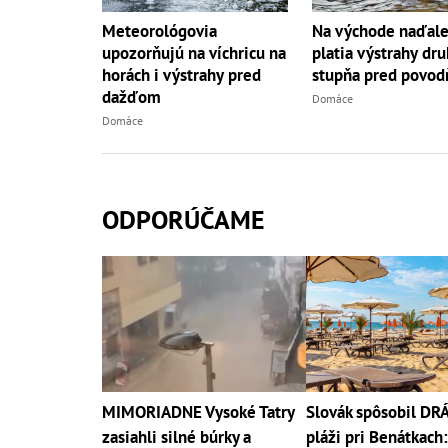
Meteorológovia
Na východe naďale
upozorňujú na víchricu na
platia výstrahy dr
horách i výstrahy pred
stupňa pred povo
dažďom
Domáce
Domáce
ODPORÚČAME
MIMORIADNE Vysoké Tatry
Slovák spôsobil D
zasiahli silné búrky a
pláži pri Benátkach: