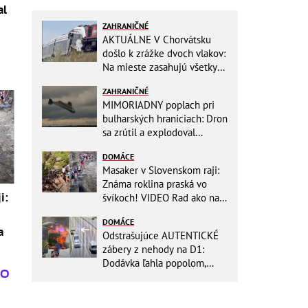
al
ZAHRANIČNÉ
AKTUÁLNE V Chorvátsku
došlo k zrážke dvoch vlakov:
Na mieste zasahujú všetky
záchranné zložky
ZAHRANIČNÉ
MIMORIADNY poplach pri
bulharských hraniciach: Dron
sa zrútil a explodoval
neďaleko plynovodu!
DOMÁCE
Masaker v Slovenskom raji:
Známa roklina praská vo
i:
švíkoch! VIDEO Rad ako na
banány za socializmu
DOMÁCE
a
Odstrašujúce AUTENTICKÉ
zábery z nehody na D1:
Dodávka ľahla popolom,
ťažko zraneného
zachraňoval vrtuľník