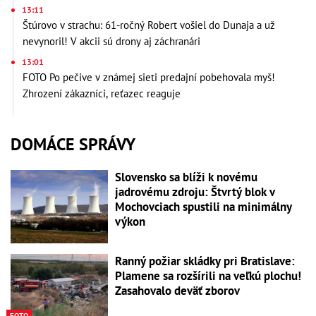
13:11
Štúrovo v strachu: 61-ročný Robert vošiel do Dunaja a už
nevynoril! V akcii sú drony aj záchranári
13:01
FOTO Po pečive v známej sieti predajní pobehovala myš!
Zhrození zákazníci, reťazec reaguje
DOMÁCE SPRÁVY
Slovensko sa blíži k novému
jadrovému zdroju: Štvrtý blok v
Mochovciach spustili na minimálny
výkon
Ranný požiar skládky pri Bratislave:
Plamene sa rozšírili na veľkú plochu!
Zasahovalo deväť zborov