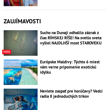
ZAUJÍMAVOSTI
Sucho na Dunaji odhalilo zázrak z
čias RÍMSKEJ RÍŠE! Na svetlo sveta
vyšiel NAJDLHŠÍ most STAROVEKU
FOTO
Európske Maldivy: Týchto 6 miest
vám verne pripomenie exotickú
idylku
Neviete zaspať pre horúčavy? Vedci
radia 8 jednoduchých trikov