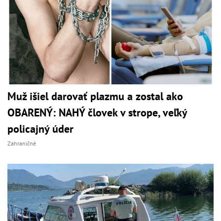
Muž išiel darovať plazmu a zostal ako
OBARENÝ: NAHÝ človek v strope, veľký
policajný úder
Zahraničné