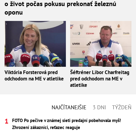
o život počas pokusu prekonať železnú
oponu
Viktória Forsterová pred
Šéftréner Libor Charfreitag
odchodom na ME v atletike
pred odchodom na ME v
atletike
NAJČÍTANEJŠIE
3 DNI
TÝŽDEŇ
FOTO Po pečive v známej sieti predajní pobehovala myš!
Zhrození zákazníci, reťazec reaguje