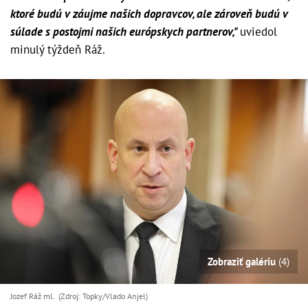
ktoré budú v záujme našich dopravcov, ale zároveň budú v
súlade s postojmi našich európskych partnerov,"
uviedol
minulý týždeň Ráž.
Zobraziť galériu
(4)
Jozef Ráž ml. (Zdroj: Topky/Vlado Anjel)