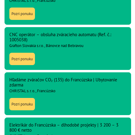
CHRISTAL s. r. o., Francúzsko
Pozri ponuku
CNC operátor – obsluha zváracieho automatu (Ref. č.:
1005038)
Grafton Slovakia s.r.o., Bánovce nad Bebravou
Pozri ponuku
Hľadáme zváračov CO₂ (135) do Francúzska | Ubytovanie
zdarma
CHRISTAL s. r. o., Francúzsko
Pozri ponuku
Elektrikár do Francúzska – dlhodobé projekty | 3 200 – 3
800 € netto