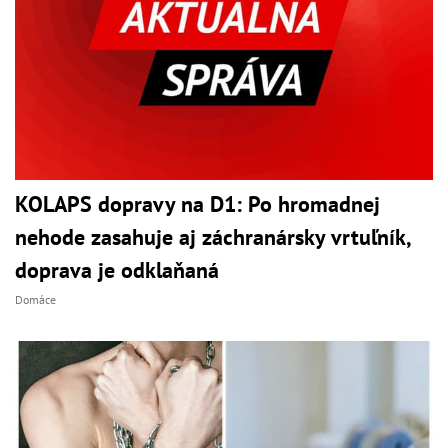
KOLAPS dopravy na D1: Po hromadnej
nehode zasahuje aj záchranársky vrtuľník,
doprava je odklaňaná
Domáce