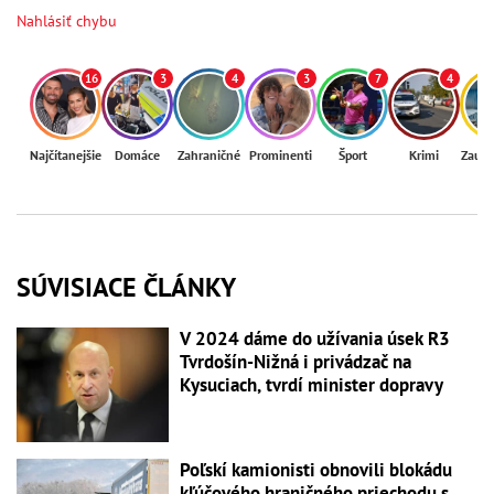
Nahlásiť chybu
16
3
4
3
7
4
Najčítanejšie
Domáce
Zahraničné
Prominenti
Šport
Krimi
Zaují
SÚVISIACE ČLÁNKY
V 2024 dáme do užívania úsek R3
Tvrdošín-Nižná i privádzač na
Kysuciach, tvrdí minister dopravy
Poľskí kamionisti obnovili blokádu
kľúčového hraničného priechodu s