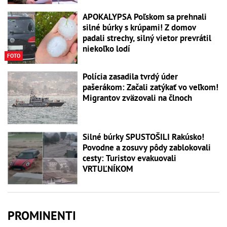
APOKALYPSA Poľskom sa prehnali
silné búrky s krúpami! Z domov
padali strechy, silný vietor prevrátil
niekoľko lodí
FOTO
Polícia zasadila tvrdý úder
pašerákom: Začali zatýkať vo veľkom!
Migrantov zväzovali na člnoch
Silné búrky SPUSTOŠILI Rakúsko!
Povodne a zosuvy pôdy zablokovali
cesty: Turistov evakuovali
VRTUĽNÍKOM
PROMINENTI