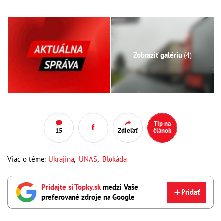
Zobraziť galériu
(4)
Tip na
15
Zdieľať
článok
Viac o téme:
Ukrajina
,
UNAS
,
Blokáda
Pridajte si Topky.sk
medzi Vaše
Pridať
preferované zdroje na Google