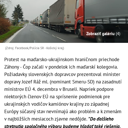
Zobraziť galériu
(4)
(Zdroj: Facebook/Polícia SR - Košický kraj)
Protest na maďarsko-ukrajinskom hraničnom priechode
Záhony - Čop začali v pondelok ich maďarskí kolegovia.
Požiadavky slovenských dopravcov prezentoval minister
dopravy Jozef Ráž ml. (nominant Smeru-SD) na zasadnutí
ministrov EÚ 4. decembra v Bruseli. Napriek podpore
niektorých členov EÚ na sprísnenie podmienok pre
ukrajinských vodičov kamiónov krajiny zo západnej
Európy súčasný stav nevnímajú ako problém a k zmenám
v najbližších mesiacoch zjavne nedôjde.
"Do ďalšieho
stretnutia spoločného výboru budeme hľadať také riešenia,