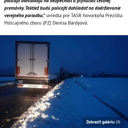
policajti dohliadajú na bezpečnosť a plynulosť cestnej
premávky. Taktiež budú policajti dohliadať na dodržiavanie
verejného poriadku,"
uviedla pre TASR hovorkyňa Prezídia
Policajného zboru (PZ) Denisa Bárdyová.
Zobraziť galériu
(4)