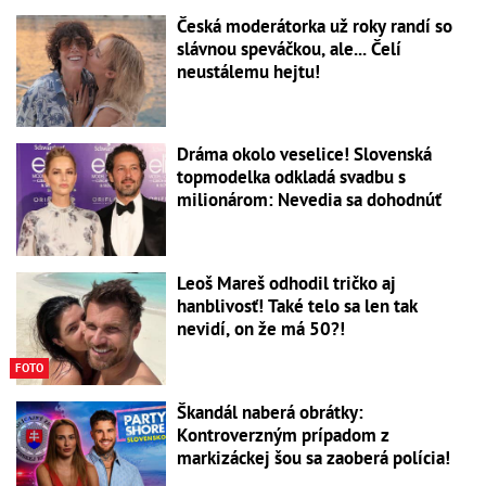
Česká moderátorka už roky randí so
slávnou speváčkou, ale... Čelí
neustálemu hejtu!
Dráma okolo veselice! Slovenská
topmodelka odkladá svadbu s
milionárom: Nevedia sa dohodnúť
Leoš Mareš odhodil tričko aj
hanblivosť! Také telo sa len tak
nevidí, on že má 50?!
FOTO
Škandál naberá obrátky:
Kontroverzným prípadom z
markizáckej šou sa zaoberá polícia!