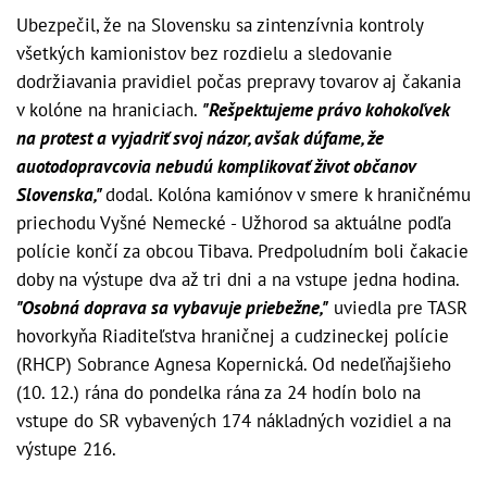
Ubezpečil, že na Slovensku sa zintenzívnia kontroly
všetkých kamionistov bez rozdielu a sledovanie
dodržiavania pravidiel počas prepravy tovarov aj čakania
v kolóne na hraniciach.
"Rešpektujeme právo kohokoľvek
na protest a vyjadriť svoj názor, avšak dúfame, že
auotodopravcovia nebudú komplikovať život občanov
Slovenska,"
dodal. Kolóna kamiónov v smere k hraničnému
priechodu Vyšné Nemecké - Užhorod sa aktuálne podľa
polície končí za obcou Tibava. Predpoludním boli čakacie
doby na výstupe dva až tri dni a na vstupe jedna hodina.
"Osobná doprava sa vybavuje priebežne,"
uviedla pre TASR
hovorkyňa Riaditeľstva hraničnej a cudzineckej polície
(RHCP) Sobrance Agnesa Kopernická. Od nedeľňajšieho
(10. 12.) rána do pondelka rána za 24 hodín bolo na
vstupe do SR vybavených 174 nákladných vozidiel a na
výstupe 216.