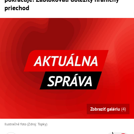
priechod
Zobraziť galériu
(4)
Ilustračné foto (Zdroj: Topky)