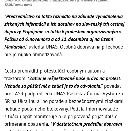
UNAS do odvolania zablokoval hraničný priechod Vyšné Nemecké (Zdroj:
TASR/Roman Hanc)
"Predsedníctvo sa takto rozhodlo na základe vyhodnotenia
získaných informácií a ich dosahov na slovenský trh cestnej
dopravy. Pripájame sa takto k protestom organizovaným v
Poľsku od 6. novembra a od 11. decembra aj na území
Maďarska,"
uviedla UNAS. Osobná doprava na priechode
nie je nijako obmedzovaná.
Cestu prehradili protestujúci osobným autom a
traktorom.
"Zatiaľ je rešpektované naše právo na protest.
Nebude sa púšťať nič a zatiaľ je to do odvolania,"
povedal
pre TASR podpredseda UNAS Rastislav Čurma. Výstup zo
SR na Ukrajinu aj po porade s bezpečnostnými zložkami
nebude podľa neho blokovaný. Polícia informovala, že
situáciu opäť monitoruje a je pripravená prijať ďalšie
primerané opatrenia.
"V dostatočnom predstihu dopravní