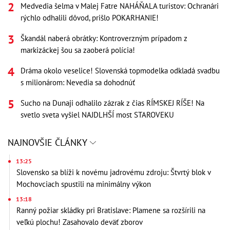
Medvedia šelma v Malej Fatre NAHÁŇALA turistov: Ochranári
rýchlo odhalili dôvod, prišlo POKARHANIE!
Škandál naberá obrátky: Kontroverzným prípadom z
markizáckej šou sa zaoberá polícia!
Dráma okolo veselice! Slovenská topmodelka odkladá svadbu
s milionárom: Nevedia sa dohodnúť
Sucho na Dunaji odhalilo zázrak z čias RÍMSKEJ RÍŠE! Na
svetlo sveta vyšiel NAJDLHŠÍ most STAROVEKU
NAJNOVŠIE ČLÁNKY
13:25
Slovensko sa blíži k novému jadrovému zdroju: Štvrtý blok v
Mochovciach spustili na minimálny výkon
13:18
Ranný požiar skládky pri Bratislave: Plamene sa rozšírili na
veľkú plochu! Zasahovalo deväť zborov