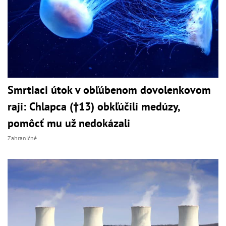
Smrtiaci útok v obľúbenom dovolenkovom
raji: Chlapca (†13) obkľúčili medúzy,
pomôcť mu už nedokázali
Zahraničné