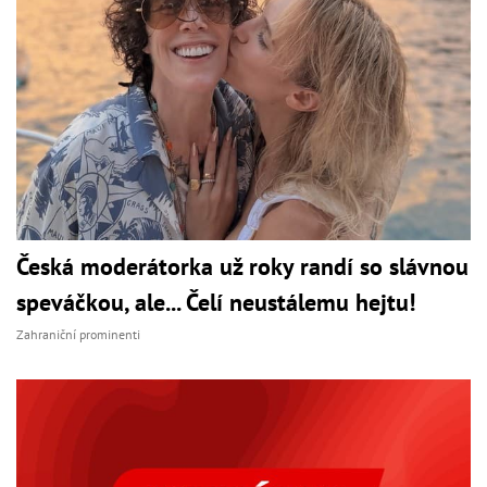
Česká moderátorka už roky randí so slávnou
speváčkou, ale... Čelí neustálemu hejtu!
Zahraniční prominenti