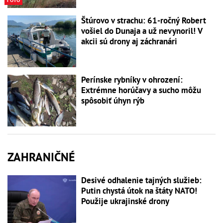
FOTO
Štúrovo v strachu: 61-ročný Robert
vošiel do Dunaja a už nevynoril! V
akcii sú drony aj záchranári
Perínske rybníky v ohrození:
Extrémne horúčavy a sucho môžu
spôsobiť úhyn rýb
ZAHRANIČNÉ
Desivé odhalenie tajných služieb:
Putin chystá útok na štáty NATO!
Použije ukrajinské drony