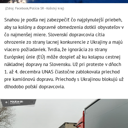
(Zdroj: Facebook/Polícia SR - Košický kraj)
Snahou je podľa nej zabezpečiť čo najplynulejší priebeh,
aby sa kolóny a dopravné obmedzenia dotkli obyvateľov v
čo najmenšej miere. Slovenskí dopravcovia cítia
ohrozenie zo strany lacnej konkurencie z Ukrajiny a majú
viacero požiadaviek. Tvrdia, že ignorácia zo strany
Európskej únie (EÚ) môže dospieť až ku kolapsu cestnej
nákladnej dopravy na Slovensku. Už pri proteste v dňoch
1. až 4. decembra UNAS čiastočne zablokovala priechod
pre kamiónovú dopravu. Priechody s Ukrajinou blokujú už
dlhodobo poľskí dopravcovia.