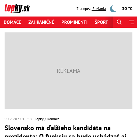
30 °C
7. august
,
Štefánia
DOMÁCE
ZAHRANIČNÉ
PROMINENTI
ŠPORT
ZAUJÍMAV
9.12.2023 18:58
Topky
Domáce
Slovensko má ďalšieho kandidáta na
prezidenta: O funkciu sa bude uchádzať aj