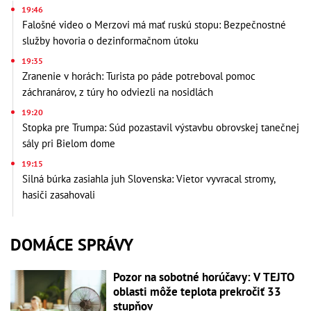
19:46
Falošné video o Merzovi má mať ruskú stopu: Bezpečnostné
služby hovoria o dezinformačnom útoku
19:35
Zranenie v horách: Turista po páde potreboval pomoc
záchranárov, z túry ho odviezli na nosidlách
19:20
Stopka pre Trumpa: Súd pozastavil výstavbu obrovskej tanečnej
sály pri Bielom dome
19:15
Silná búrka zasiahla juh Slovenska: Vietor vyvracal stromy,
hasiči zasahovali
DOMÁCE SPRÁVY
Pozor na sobotné horúčavy: V TEJTO
oblasti môže teplota prekročiť 33
stupňov