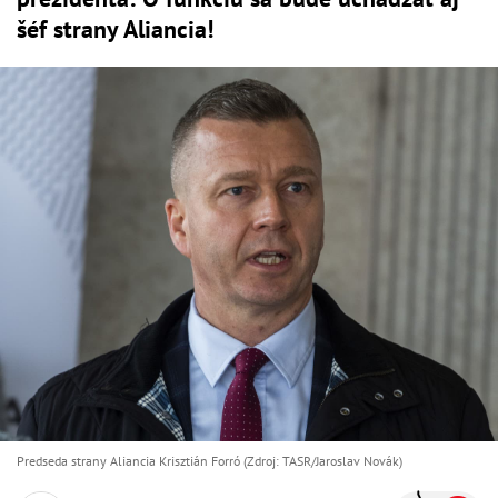
šéf strany Aliancia!
Predseda strany Aliancia Krisztián Forró (Zdroj: TASR/Jaroslav Novák)