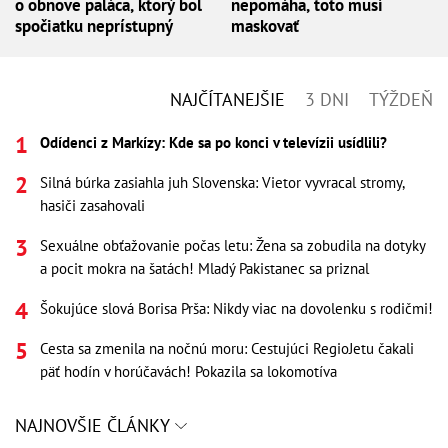
o obnove paláca, ktorý bol
nepomáha, toto musí
spočiatku neprístupný
maskovať
NAJČÍTANEJŠIE
3 DNI
TÝŽDEŇ
Odídenci z Markízy: Kde sa po konci v televízii usídlili?
Silná búrka zasiahla juh Slovenska: Vietor vyvracal stromy,
hasiči zasahovali
Sexuálne obťažovanie počas letu: Žena sa zobudila na dotyky
a pocit mokra na šatách! Mladý Pakistanec sa priznal
Šokujúce slová Borisa Prša: Nikdy viac na dovolenku s rodičmi!
Cesta sa zmenila na nočnú moru: Cestujúci RegioJetu čakali
päť hodín v horúčavách! Pokazila sa lokomotíva
NAJNOVŠIE ČLÁNKY