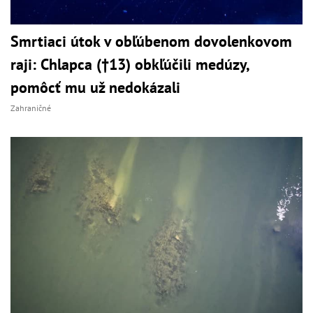
Smrtiaci útok v obľúbenom dovolenkovom
raji: Chlapca (†13) obkľúčili medúzy,
pomôcť mu už nedokázali
Zahraničné