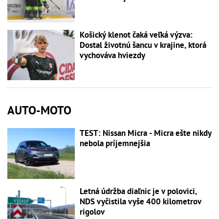
Košický klenot čaká veľká výzva:
Dostal životnú šancu v krajine, ktorá
vychováva hviezdy
AUTO-MOTO
TEST: Nissan Micra - Micra ešte nikdy
nebola príjemnejšia
Letná údržba diaľnic je v polovici,
NDS vyčistila vyše 400 kilometrov
rigolov