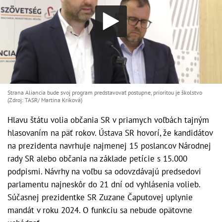
Strana Aliancia bude svoj program predstavovať postupne, prioritou je školstvo
(Zdroj: TASR/ Martina Kriková)
Hlavu štátu volia občania SR v priamych voľbách tajným
hlasovaním na päť rokov. Ústava SR hovorí, že kandidátov
na prezidenta navrhuje najmenej 15 poslancov Národnej
rady SR alebo občania na základe petície s 15.000
podpismi. Návrhy na voľbu sa odovzdávajú predsedovi
parlamentu najneskôr do 21 dní od vyhlásenia volieb.
Súčasnej prezidentke SR Zuzane Čaputovej uplynie
mandát v roku 2024. O funkciu sa nebude opätovne