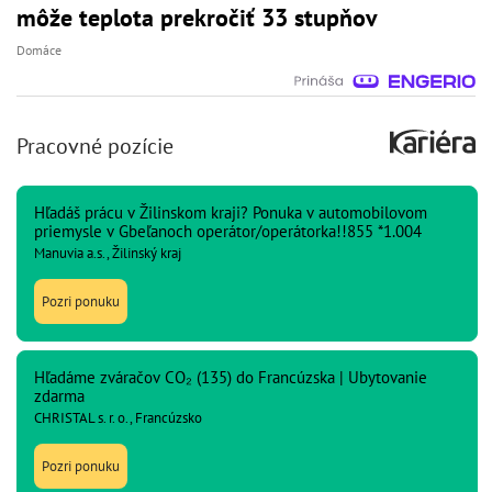
môže teplota prekročiť 33 stupňov
Domáce
Pracovné pozície
Hľadáš prácu v Žilinskom kraji? Ponuka v automobilovom
priemysle v Gbeľanoch operátor/operátorka!!855 *1.004
Manuvia a.s., Žilinský kraj
Pozri ponuku
Hľadáme zváračov CO₂ (135) do Francúzska | Ubytovanie
zdarma
CHRISTAL s. r. o., Francúzsko
Pozri ponuku