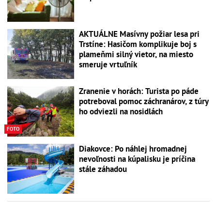
AKTUÁLNE Masívny požiar lesa pri
Trstíne: Hasičom komplikuje boj s
plameňmi silný vietor, na miesto
smeruje vrtuľník
Zranenie v horách: Turista po páde
potreboval pomoc záchranárov, z túry
ho odviezli na nosidlách
FOTO
Diakovce: Po náhlej hromadnej
nevoľnosti na kúpalisku je príčina
stále záhadou