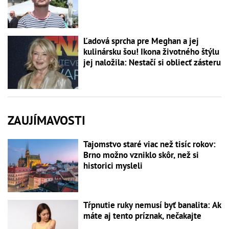
Ľadová sprcha pre Meghan a jej
kulinársku šou! Ikona životného štýlu
jej naložila: Nestačí si obliecť zásteru
ZAUJÍMAVOSTI
Tajomstvo staré viac než tisíc rokov:
Brno možno vzniklo skôr, než si
historici mysleli
Tŕpnutie ruky nemusí byť banalita: Ak
máte aj tento príznak, nečakajte