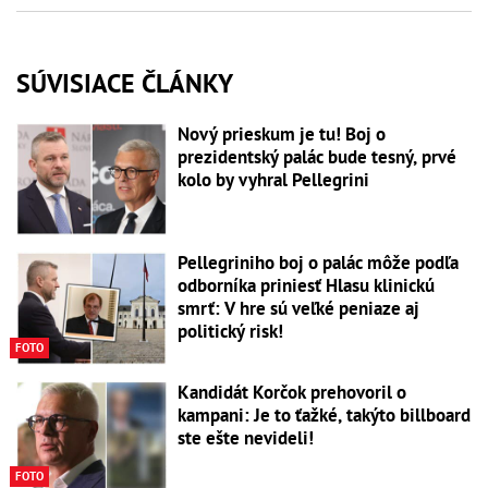
SÚVISIACE ČLÁNKY
Nový prieskum je tu! Boj o
prezidentský palác bude tesný, prvé
kolo by vyhral Pellegrini
Pellegriniho boj o palác môže podľa
odborníka priniesť Hlasu klinickú
smrť: V hre sú veľké peniaze aj
politický risk!
FOTO
Kandidát Korčok prehovoril o
kampani: Je to ťažké, takýto billboard
ste ešte nevideli!
FOTO