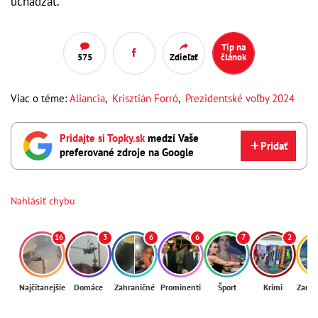
uchádzať.
Tip na
575
Zdieľať
článok
Viac o téme:
Aliancia
,
Krisztián Forró
,
Prezidentské voľby 2024
Pridajte si Topky.sk
medzi Vaše
Pridať
preferované zdroje na Google
Nahlásiť chybu
16
3
6
6
7
2
Najčítanejšie
Domáce
Zahraničné
Prominenti
Šport
Krimi
Zaují