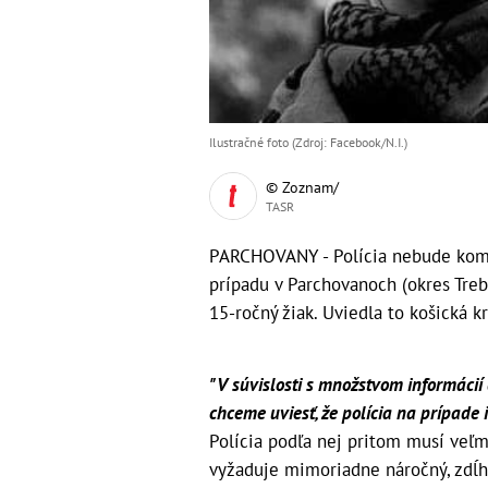
Ilustračné foto (Zdroj: Facebook/N.I.)
© Zoznam/
TASR
PARCHOVANY - Polícia nebude kome
prípadu v Parchovanoch (okres Treb
15-ročný žiak. Uviedla to košická k
"V súvislosti s množstvom informácií
chceme uviesť, že polícia na prípade
Polícia podľa nej pritom musí veľmi
vyžaduje mimoriadne náročný, zdĺh