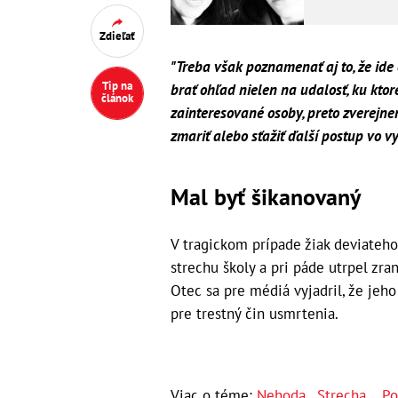
Zdieľať
"Treba však poznamenať aj to, že ide 
Tip na
brať ohľad nielen na udalosť, ku ktore
článok
zainteresované osoby, preto zverejnen
zmariť alebo sťažiť ďalší postup vo vy
Mal byť šikanovaný
V tragickom prípade žiak deviateho
strechu školy a pri páde utrpel zr
Otec sa pre médiá vyjadril, že jeho
pre trestný čin usmrtenia.
Viac o téme:
Nehoda
,
Strecha
,
Po