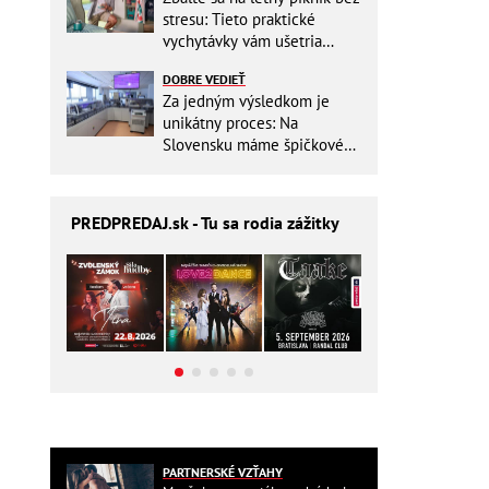
stresu: Tieto praktické
vychytávky vám ušetria
miesto v batohu!
DOBRE VEDIEŤ
Za jedným výsledkom je
unikátny proces: Na
Slovensku máme špičkové
pracovisko
PREDPREDAJ
.sk - Tu sa rodia zážitky
PARTNERSKÉ VZŤAHY