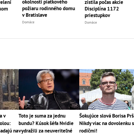
okolnosti piatkového
relení
zistila počas akcie
požiaru rodinného domu
ckom
Disciplína 1172
v Bratislave
priestupkov
Domáce
Domáce
a v
Toto je suma za jednu
Šokujúce slová Borisa Prš
rolou:
bundu? Kúsok šéfa Nvidie
Nikdy viac na dovolenku 
iadajú na
vydražili za neuveriteľné
rodičmi!