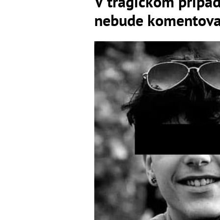
V tragickom prípad
nebude komentovať