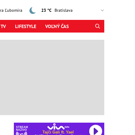
jtra Ľubomíra
23 °C
 TV
LIFESTYLE
VOĽNÝ ČAS
STREAM
NAŽIVO
Tajči Gali ft. Yael