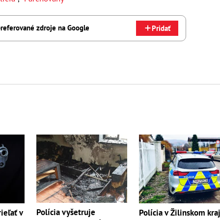
referované zdroje na Google
Pridať
Polícia vyšetruje
ieľať v
Polícia v Žilinskom kraj