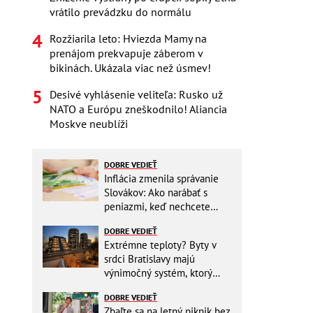
vrátilo prevádzku do normálu
Rozžiarila leto: Hviezda Mamy na
prenájom prekvapuje záberom v
bikinách. Ukázala viac než úsmev!
Desivé vyhlásenie veliteľa: Rusko už
NATO a Európu zneškodnilo! Aliancia
Moskve neublíži
DOBRE VEDIEŤ
Inflácia zmenila správanie
Slovákov: Ako narábať s
peniazmi, keď nechcete
zbytočne riskovať?
DOBRE VEDIEŤ
Extrémne teploty? Byty v
srdci Bratislavy majú
výnimočný systém, ktorý
ešte aj šetrí náklady
DOBRE VEDIEŤ
Zbaľte sa na letný piknik bez