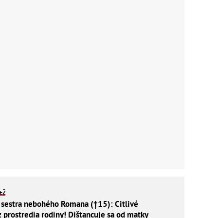
IEŽ
 sestra nebohého Romana (†15): Citlivé
z prostredia rodiny! Dištancuje sa od matky