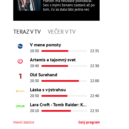
Manžel ma neustále podvádzal:
Sex s inými ženami zastavil až po
tom, čo sa stala táto jedna vec
TERAZ V TV
VEČER V TV
V mene pomsty
20:30
22:35
Artemis a tajomný svet
20:40
22:30
Old Surehand
20:30
22:00
Láska s výstrahou
20:30
22:40
Lara Croft - Tomb Raider: Kolíska života
20:10
22:35
Navoľ stanice
Celý program