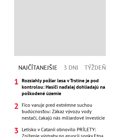
NAJČÍTANEJŠIE
3 DNI
TÝŽDEŇ
Rozsiahly požiar lesa v Trstíne je pod
kontrolou: Hasiči naďalej dohliadajú na
poškodené územie
Fico varuje pred extrémne suchou
budúcnosťou: Zákaz vývozu vody
nestačí, čakajú nás miliardové investície
Letisko v Catanii obnovilo PRÍLETY:
Zníženie výstrahy po erupcii sopky Etna