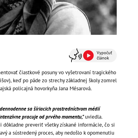
Vypočuť
článok
ntovať čiastkové posuny vo vyšetrovaní tragického
išov), keď po páde zo strechy základnej školy zomrel
rajská policajná hovorkyňa Jana Mésarová.
 dennodenne sa šíriacich prostredníctvom médií
 intenzívne pracuje od prvého momentu,"
uviedla.
 dôkladne preveriť všetky získané informácie, čo si
avý a sústredený proces, aby nedošlo k opomenutiu