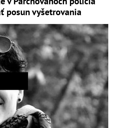
e v Parchovanoch polícia
 posun vyšetrovania