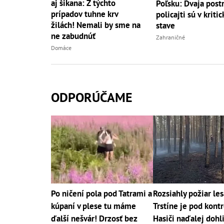
aj šikana: Z týchto
Poľsku: Dvaja post
prípadov tuhne krv
policajti sú v kriti
žilách! Nemali by sme na
stave
ne zabudnúť
Zahraničné
Domáce
ODPORÚČAME
Po ničení pola pod Tatrami a
Rozsiahly požiar les
kúpaní v plese tu máme
Trstíne je pod kont
ďalší nešvár! Drzosť bez
Hasiči naďalej dohl