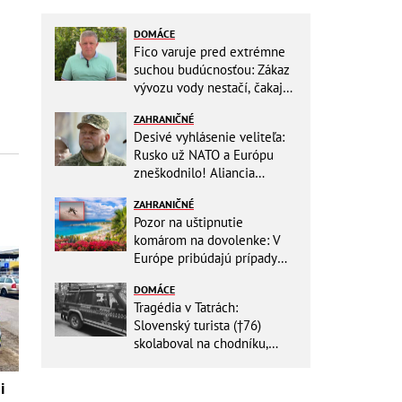
DOMÁCE
Fico varuje pred extrémne
suchou budúcnosťou: Zákaz
vývozu vody nestačí, čakajú
nás miliardové investície
ZAHRANIČNÉ
Desivé vyhlásenie veliteľa:
Rusko už NATO a Európu
zneškodnilo! Aliancia
Moskve neublíži
ZAHRANIČNÉ
Pozor na uštipnutie
komárom na dovolenke: V
Európe pribúdajú prípady
nebezpečného ochorenia!
DOMÁCE
Tragédia v Tatrách:
Slovenský turista (†76)
skolaboval na chodníku,
oživiť sa ho už nepodarilo
i