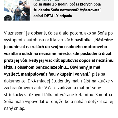
Čo sa dialo 26 hodín, počas ktorých bola
študentka Soňa nezvestná? Vyšetrovateľ
opísal DETAILY prípadu
V uznesení je opísané, čo sa dialo potom, ako sa Soňa po
vystúpení z autobusu ocitla v rukách násilníka.
„Následne
ju odniesol na rukách do svojho osobného motorového
vozidla a odišli na neznáme miesto, kde poškodenú držal
proti jej vôli, kedy jej viackrát aplikoval doposiaľ neznámu
látku s obsahom benzodiazepínu... Obvinený ju mal
vyzliecť, manipulovať s ňou v kúpeľni vo vani,“
píše sa
dokumente. DNA mladej študentky mali nájsť na kľučke v
záchranárovom aute. V čase zadržania mal pri sebe
striekačky s rôznymi látkami vrátane ketamínu. Samotná
Soňa mala vypovedať o tom, že bola nahá a dotýkal sa jej
nahý chlap.