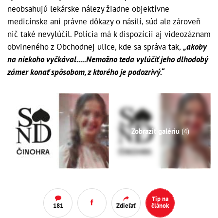
neobsahujú lekárske nálezy žiadne objektívne
medicínske ani právne dôkazy o násilí, súd ale zároveň
nič také nevylúčil. Polícia má k dispozícii aj videozáznam
obvineného z Obchodnej ulice, kde sa správa tak,
„akoby
na niekoho vyčkával.....Nemožno teda vylúčiť jeho dlhodobý
zámer konať spôsobom, z ktorého je podozrivý.“
Zobraziť galériu
(4)
Tip na
181
Zdieľať
článok