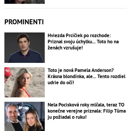
PROMINENTI
Hviezda Prcičiek po rozchode:
Priznal svoju úchylku... Toto ho na
ženách vzrušuje!
Toto je nová Pamela Anderson?
Krásna blondínka, ale... Tento rozdiel
udrie do očí!
Nela Pocisková roky mlčala, teraz TO
konečne verejne priznala: Filip Tůma
ju požiadal o ruku!