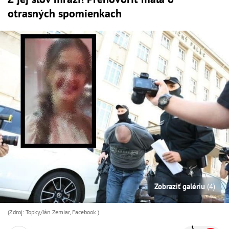
otrasných spomienkach
Zobraziť galériu
(4)
(Zdroj: Topky/Ján Zemiar, Facebook )