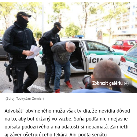
Zobraziť galériu
(4)
(Zdroj: Topky/Ján Zemiar)
Advokáti obvineného muža však tvrdia, že nevidia dôvod
na to, aby bol držaný vo väzbe. Soňa podľa nich nejasne
opísala podozrivého a na udalosti si nepamätá. Zamietli
aj záver ošetrujúceho lekára. Ani podľa senátu