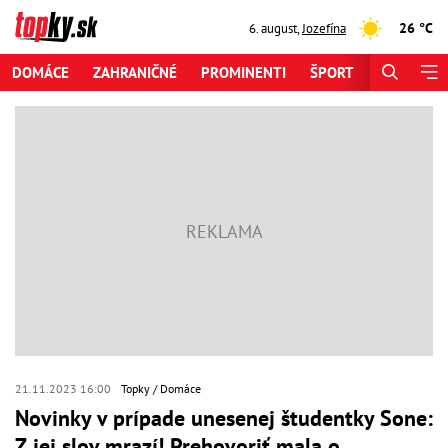
26 °C
6. august
,
Jozefína
DOMÁCE
ZAHRANIČNÉ
PROMINENTI
ŠPORT
ZAUJÍMAV
21.11.2023 16:00
Topky
Domáce
Novinky v prípade unesenej študentky Sone:
Z jej slov mrazí! Prehovoriť mala o