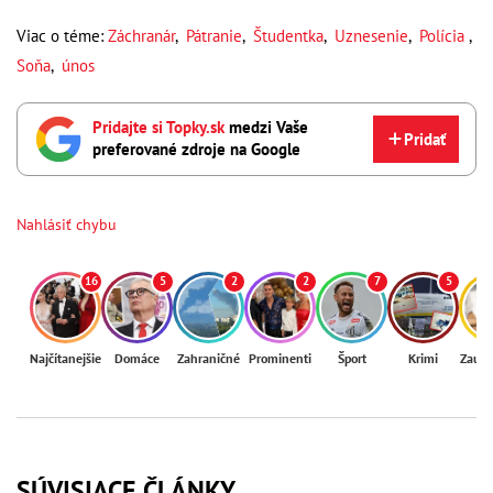
Viac o téme:
Záchranár
,
Pátranie
,
Študentka
,
Uznesenie
,
Polícia
,
Soňa
,
únos
Pridajte si Topky.sk
medzi Vaše
Pridať
preferované zdroje na Google
Nahlásiť chybu
16
5
2
2
7
5
Najčítanejšie
Domáce
Zahraničné
Prominenti
Šport
Krimi
Zaují
SÚVISIACE ČLÁNKY