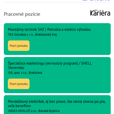
Pracovné pozície
Montážny technik SHZ | Potrubia a elektro výhodou
TKS Slovakia s. r. o., Bratislavský kraj
Pozri ponuku
Špecialista marketingu (vernostný program) / SHELL
Slovensko
ISG, spol. s r.o., Bratislava
Pozri ponuku
Prevádzkový elektrikár, aj bez praxe, iba ranná smena po-pia,
veľa benefitov
INDEX NOSLUŠ s.r.o., Banská Bystrica