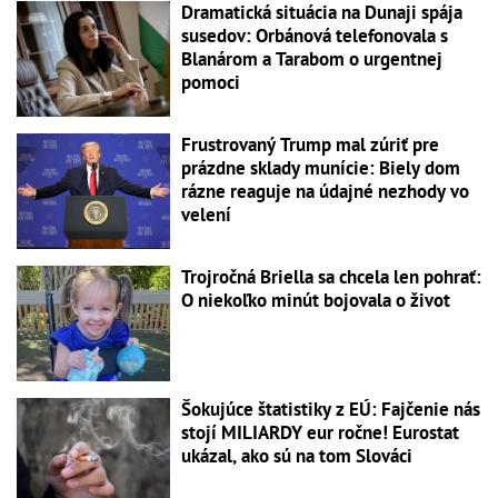
Dramatická situácia na Dunaji spája
susedov: Orbánová telefonovala s
Blanárom a Tarabom o urgentnej
pomoci
Frustrovaný Trump mal zúriť pre
prázdne sklady munície: Biely dom
rázne reaguje na údajné nezhody vo
velení
Trojročná Briella sa chcela len pohrať:
O niekoľko minút bojovala o život
Šokujúce štatistiky z EÚ: Fajčenie nás
stojí MILIARDY eur ročne! Eurostat
ukázal, ako sú na tom Slováci