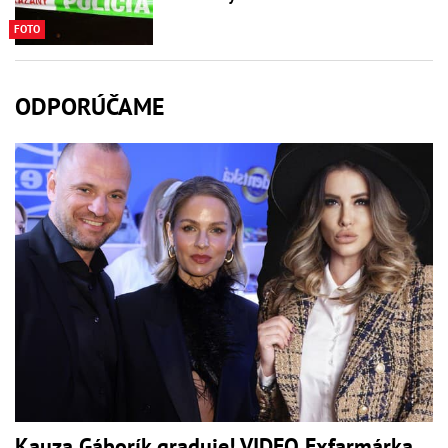
FOTO
ODPORÚČAME
Kauza Gáborík graduje! VIDEO Exfarmárka