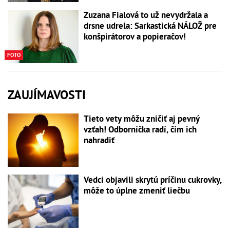
Zuzana Fialová to už nevydržala a
drsne udrela: Sarkastická NÁLOŽ pre
konšpirátorov a popieračov!
FOTO
ZAUJÍMAVOSTI
Tieto vety môžu zničiť aj pevný
vzťah! Odborníčka radí, čím ich
nahradiť
Vedci objavili skrytú príčinu cukrovky,
môže to úplne zmeniť liečbu