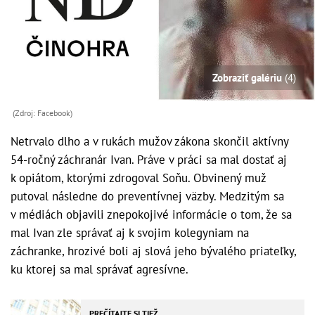
Zobraziť galériu
(4)
(Zdroj: Facebook)
Netrvalo dlho a v rukách mužov zákona skončil aktívny
54-ročný záchranár Ivan. Práve v práci sa mal dostať aj
k opiátom, ktorými zdrogoval Soňu. Obvinený muž
putoval následne do preventívnej väzby. Medzitým sa
v médiách objavili znepokojivé informácie o tom, že sa
mal Ivan zle správať aj k svojim kolegyniam na
záchranke, hrozivé boli aj slová jeho bývalého priateľky,
ku ktorej sa mal správať agresívne.
PREČÍTAJTE SI TIEŽ