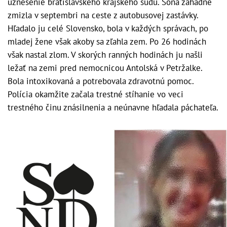
uznesenie bratislavského krajského súdu. Soňa záhadne
zmizla v septembri na ceste z autobusovej zastávky.
Hľadalo ju celé Slovensko, bola v každých správach, po
mladej žene však akoby sa zľahla zem. Po 26 hodinách
však nastal zlom. V skorých ranných hodinách ju našli
ležať na zemi pred nemocnicou Antolská v Petržalke.
Bola intoxikovaná a potrebovala zdravotnú pomoc.
Polícia okamžite začala trestné stíhanie vo veci
trestného činu znásilnenia a neúnavne hľadala páchateľa.