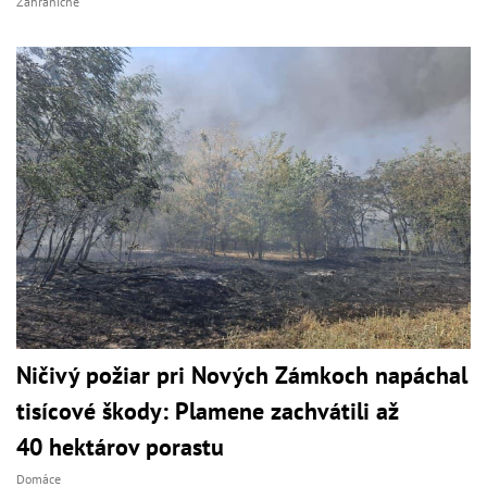
Zahraničné
Ničivý požiar pri Nových Zámkoch napáchal
tisícové škody: Plamene zachvátili až
40 hektárov porastu
Domáce