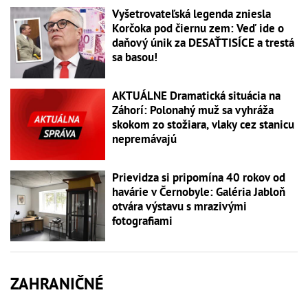
Vyšetrovateľská legenda zniesla
Korčoka pod čiernu zem: Veď ide o
daňový únik za DESAŤTISÍCE a trestá
sa basou!
AKTUÁLNE Dramatická situácia na
Záhorí: Polonahý muž sa vyhráža
skokom zo stožiara, vlaky cez stanicu
nepremávajú
Prievidza si pripomína 40 rokov od
havárie v Černobyle: Galéria Jabloň
otvára výstavu s mrazivými
fotografiami
ZAHRANIČNÉ