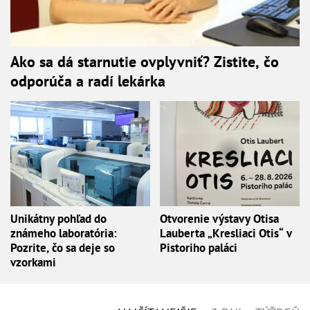
Ako sa dá starnutie ovplyvniť? Zistite, čo
odporúča a radí lekárka
Unikátny pohľad do
Otvorenie výstavy Otisa
známeho laboratória:
Lauberta „Kresliaci Otis“ v
Pozrite, čo sa deje so
Pistoriho paláci
vzorkami