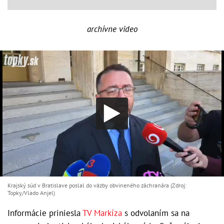
archívne video
Krajský súd v Bratislave poslal do väzby obvineného záchranára (Zdroj:
Topky/Vlado Anjel)
Informácie priniesla
TV Markíza
s odvolaním sa na