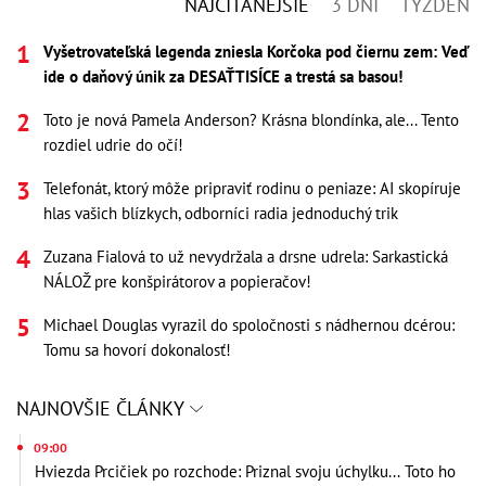
NAJČÍTANEJŠIE
3 DNI
TÝŽDEŇ
Vyšetrovateľská legenda zniesla Korčoka pod čiernu zem: Veď
ide o daňový únik za DESAŤTISÍCE a trestá sa basou!
Toto je nová Pamela Anderson? Krásna blondínka, ale... Tento
rozdiel udrie do očí!
Telefonát, ktorý môže pripraviť rodinu o peniaze: AI skopíruje
hlas vašich blízkych, odborníci radia jednoduchý trik
Zuzana Fialová to už nevydržala a drsne udrela: Sarkastická
NÁLOŽ pre konšpirátorov a popieračov!
Michael Douglas vyrazil do spoločnosti s nádhernou dcérou:
Tomu sa hovorí dokonalosť!
NAJNOVŠIE ČLÁNKY
09:00
Hviezda Prcičiek po rozchode: Priznal svoju úchylku... Toto ho