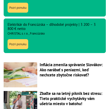
Pozri ponuku
Elektrikár do Francúzska – dlhodobé projekty | 3 200 – 3
800 € netto
CHRISTAL s. r. o., Francúzsko
Pozri ponuku
Inflácia zmenila správanie Slovákov:
Ako narábať s peniazmi, keď
nechcete zbytočne riskovať?
Zbaľte sa na letný piknik bez stresu:
Tieto praktické vychytávky vám
ušetria miesto v batohu!