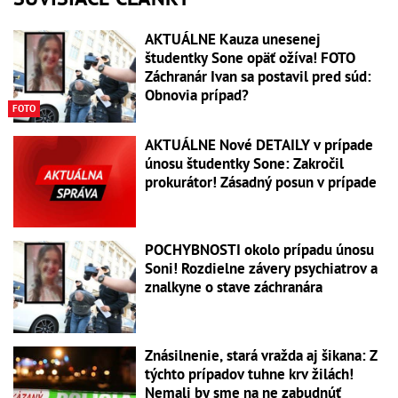
AKTUÁLNE Kauza unesenej
študentky Sone opäť ožíva! FOTO
Záchranár Ivan sa postavil pred súd:
Obnovia prípad?
FOTO
AKTUÁLNE Nové DETAILY v prípade
únosu študentky Sone: Zakročil
prokurátor! Zásadný posun v prípade
POCHYBNOSTI okolo prípadu únosu
Soni! Rozdielne závery psychiatrov a
znalkyne o stave záchranára
Znásilnenie, stará vražda aj šikana: Z
týchto prípadov tuhne krv žilách!
Nemali by sme na ne zabudnúť