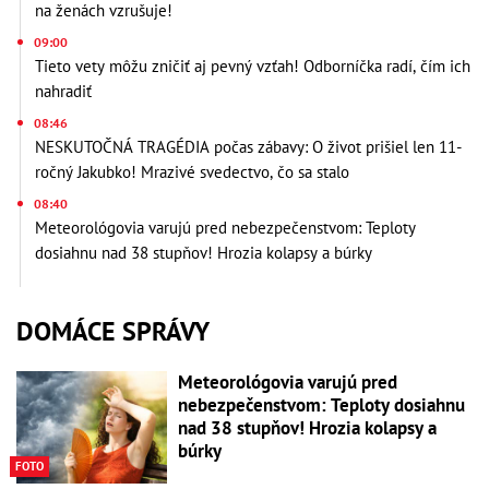
na ženách vzrušuje!
09:00
Tieto vety môžu zničiť aj pevný vzťah! Odborníčka radí, čím ich
nahradiť
08:46
NESKUTOČNÁ TRAGÉDIA počas zábavy: O život prišiel len 11-
ročný Jakubko! Mrazivé svedectvo, čo sa stalo
08:40
Meteorológovia varujú pred nebezpečenstvom: Teploty
dosiahnu nad 38 stupňov! Hrozia kolapsy a búrky
DOMÁCE SPRÁVY
Meteorológovia varujú pred
nebezpečenstvom: Teploty dosiahnu
nad 38 stupňov! Hrozia kolapsy a
búrky
FOTO