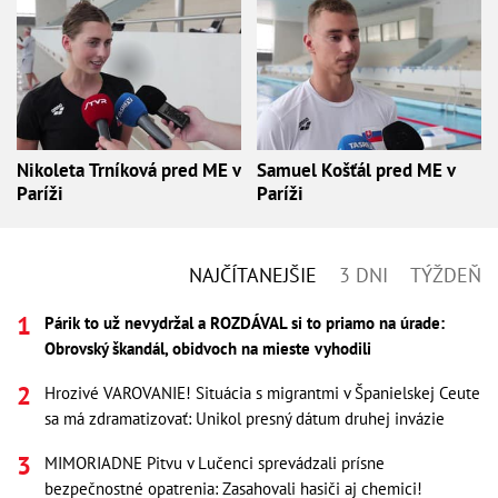
Nikoleta Trníková pred ME v
Samuel Košťál pred ME v
Paríži
Paríži
NAJČÍTANEJŠIE
3 DNI
TÝŽDEŇ
Párik to už nevydržal a ROZDÁVAL si to priamo na úrade:
Obrovský škandál, obidvoch na mieste vyhodili
Hrozivé VAROVANIE! Situácia s migrantmi v Španielskej Ceute
sa má zdramatizovať: Unikol presný dátum druhej invázie
MIMORIADNE Pitvu v Lučenci sprevádzali prísne
bezpečnostné opatrenia: Zasahovali hasiči aj chemici!