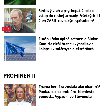
Sériový vrah a psychopat žiada o
vstup do ruskej armády: Všetkých 11
žien ZABIL rovnakým spôsobom!
FOTO
Európu čaká úplné zatmenie Slnka:
Komisia rieši hrozbu výpadkov a
kolapsu v solárnych elektrárňach
PROMINENTI
Známa herečka zostala ako obarená!
Poukázala na problém: Namiesto
pomoci... Vypadni zo Slovenska