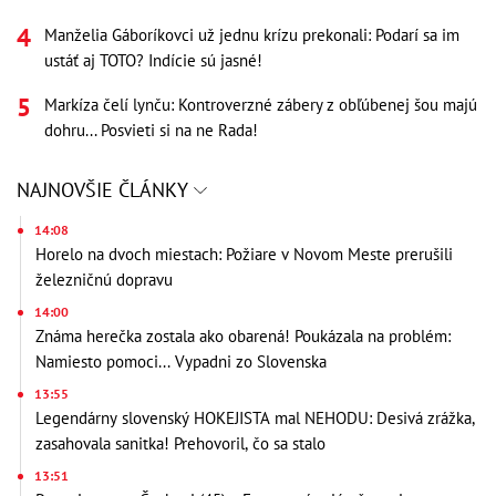
Manželia Gáboríkovci už jednu krízu prekonali: Podarí sa im
ustáť aj TOTO? Indície sú jasné!
Markíza čelí lynču: Kontroverzné zábery z obľúbenej šou majú
dohru... Posvieti si na ne Rada!
NAJNOVŠIE ČLÁNKY
14:08
Horelo na dvoch miestach: Požiare v Novom Meste prerušili
železničnú dopravu
14:00
Známa herečka zostala ako obarená! Poukázala na problém:
Namiesto pomoci... Vypadni zo Slovenska
13:55
Legendárny slovenský HOKEJISTA mal NEHODU: Desivá zrážka,
zasahovala sanitka! Prehovoril, čo sa stalo
13:51