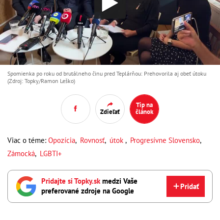
Spomienka po roku od brutálneho činu pred Teplárňou: Prehovorila aj obeť útoku
(Zdroj: Topky/Ramon Leško)
Tip na
Zdieľať
článok
Viac o téme:
Opozícia
,
Rovnosť
,
útok
,
Progresívne Slovensko
,
Zámocká
,
LGBTI+
Pridajte si Topky.sk
medzi Vaše
Pridať
preferované zdroje na Google