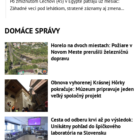
Po zmiznutom Čechovi (45) v Egypte pátrajú už mesiac:
Záhadné veci pod lehátkom, stratené záznamy aj zmena
vypovede
DOMÁCE SPRÁVY
Horelo na dvoch miestach: Požiare v
Novom Meste prerušili železničnú
dopravu
Obnova vyhorenej Krásnej Hôrky
pokračuje: Múzeum pripravuje jeden
veľký spoločný projekt
Cesta od odberu krvi až po výsledok:
Unikátny pohľad do špičkového
laboratória na Slovensku