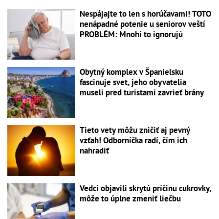
Nespájajte to len s horúčavami! TOTO
nenápadné potenie u seniorov veští
PROBLÉM: Mnohí to ignorujú
Obytný komplex v Španielsku
fascinuje svet, jeho obyvatelia
museli pred turistami zavrieť brány
Tieto vety môžu zničiť aj pevný
vzťah! Odborníčka radí, čím ich
nahradiť
Vedci objavili skrytú príčinu cukrovky,
môže to úplne zmeniť liečbu