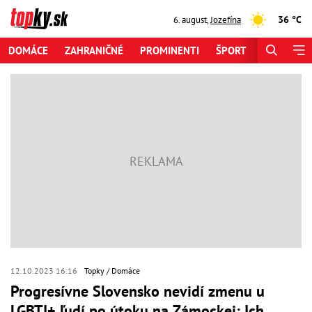
36 °C
6. august
,
Jozefína
DOMÁCE
ZAHRANIČNÉ
PROMINENTI
ŠPORT
ZAUJÍMAV
12.10.2023 16:16
Topky
Domáce
Progresívne Slovensko nevidí zmenu u
LGBTI+ ľudí po útoku na Zámockej: Ich