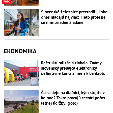
FOTO
Slovenské železnice prezradili, koho
dnes hľadajú najviac: Tieto profesie
sú mimoriadne žiadané
EKONOMIKA
Reštrukturalizácia zlyhala. Známy
slovenský predajca elektroniky
definitívne končí a mieri k bankrotu
Čo sa deje na diaľnici, kým stojíte v
kolóne? Takto pracujú cestári počas
letnej údržby! (foto)