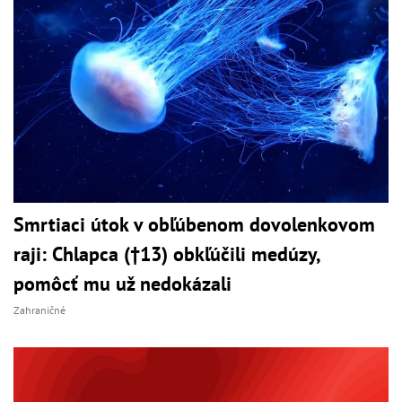
Smrtiaci útok v obľúbenom dovolenkovom
raji: Chlapca (†13) obkľúčili medúzy,
pomôcť mu už nedokázali
Zahraničné