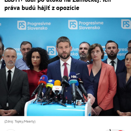
práva budú hájiť z opozície
(Zdroj: Topky/Maarty)