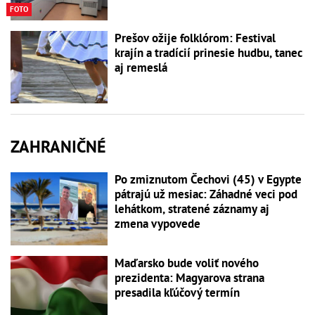
FOTO
Prešov ožije folklórom: Festival
krajín a tradícií prinesie hudbu, tanec
aj remeslá
ZAHRANIČNÉ
Po zmiznutom Čechovi (45) v Egypte
pátrajú už mesiac: Záhadné veci pod
lehátkom, stratené záznamy aj
zmena vypovede
Maďarsko bude voliť nového
prezidenta: Magyarova strana
presadila kľúčový termín