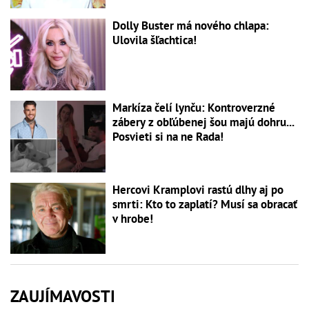
Dolly Buster má nového chlapa:
Ulovila šľachtica!
Markíza čelí lynču: Kontroverzné
zábery z obľúbenej šou majú dohru...
Posvieti si na ne Rada!
Hercovi Kramplovi rastú dlhy aj po
smrti: Kto to zaplatí? Musí sa obracať
v hrobe!
ZAUJÍMAVOSTI