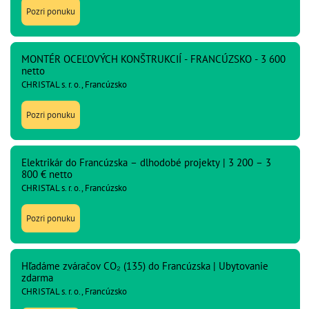
Pozri ponuku
MONTÉR OCEĽOVÝCH KONŠTRUKCIÍ - FRANCÚZSKO - 3 600
netto
CHRISTAL s. r. o., Francúzsko
Pozri ponuku
Elektrikár do Francúzska – dlhodobé projekty | 3 200 – 3
800 € netto
CHRISTAL s. r. o., Francúzsko
Pozri ponuku
Hľadáme zváračov CO₂ (135) do Francúzska | Ubytovanie
zdarma
CHRISTAL s. r. o., Francúzsko