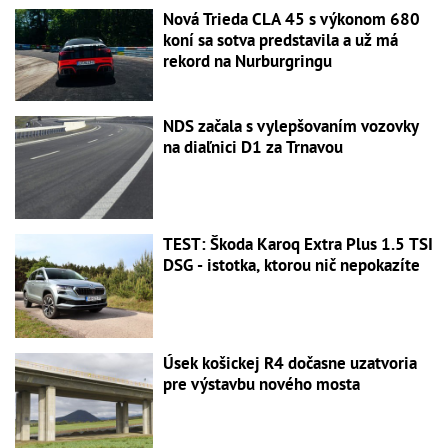
Nová Trieda CLA 45 s výkonom 680
koní sa sotva predstavila a už má
rekord na Nurburgringu
NDS začala s vylepšovaním vozovky
na diaľnici D1 za Trnavou
TEST: Škoda Karoq Extra Plus 1.5 TSI
DSG - istotka, ktorou nič nepokazíte
Úsek košickej R4 dočasne uzatvoria
pre výstavbu nového mosta