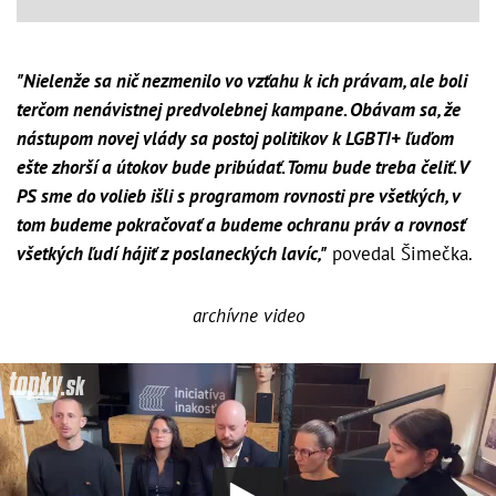
"Nielenže sa nič nezmenilo vo vzťahu k ich právam, ale boli
terčom nenávistnej predvolebnej kampane. Obávam sa, že
nástupom novej vlády sa postoj politikov k LGBTI+ ľuďom
ešte zhorší a útokov bude pribúdať. Tomu bude treba čeliť. V
PS sme do volieb išli s programom rovnosti pre všetkých, v
tom budeme pokračovať a budeme ochranu práv a rovnosť
všetkých ľudí hájiť z poslaneckých lavíc,"
povedal Šimečka.
archívne video