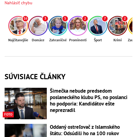
Nahlásiť chybu
16
3
5
2
7
2
Najčítanejšie
Domáce
Zahraničné
Prominenti
Šport
Krimi
Zaují
SÚVISIACE ČLÁNKY
Šimečka nebude predsedom
poslaneckého klubu PS, no poslanci
ho podporia: Kandidátov ešte
neprezradil
FOTO
Oddaný ostreľovač z Islamského
štátu: Odsúdili ho na 100 rokov