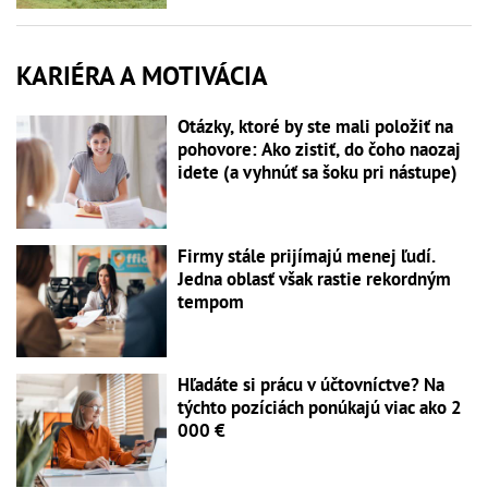
KARIÉRA A MOTIVÁCIA
Otázky, ktoré by ste mali položiť na
pohovore: Ako zistiť, do čoho naozaj
idete (a vyhnúť sa šoku pri nástupe)
Firmy stále prijímajú menej ľudí.
Jedna oblasť však rastie rekordným
tempom
Hľadáte si prácu v účtovníctve? Na
týchto pozíciách ponúkajú viac ako 2
000 €