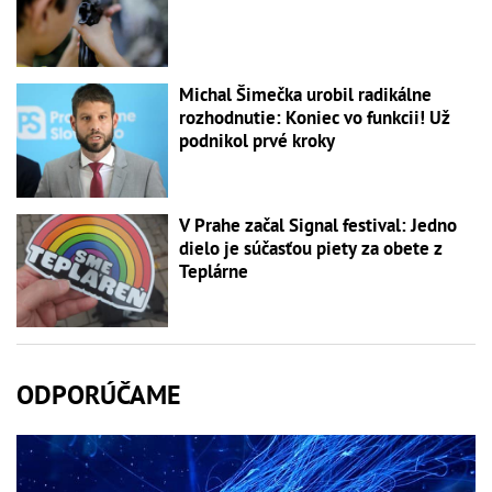
Michal Šimečka urobil radikálne
rozhodnutie: Koniec vo funkcii! Už
podnikol prvé kroky
V Prahe začal Signal festival: Jedno
dielo je súčasťou piety za obete z
Teplárne
ODPORÚČAME