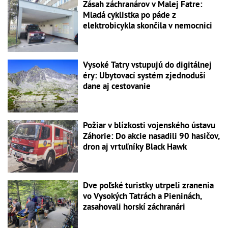
Zásah záchranárov v Malej Fatre:
Mladá cyklistka po páde z
elektrobicykla skončila v nemocnici
Vysoké Tatry vstupujú do digitálnej
éry: Ubytovací systém zjednoduší
dane aj cestovanie
Požiar v blízkosti vojenského ústavu
Záhorie: Do akcie nasadili 90 hasičov,
dron aj vrtuľníky Black Hawk
Dve poľské turistky utrpeli zranenia
vo Vysokých Tatrách a Pieninách,
zasahovali horskí záchranári