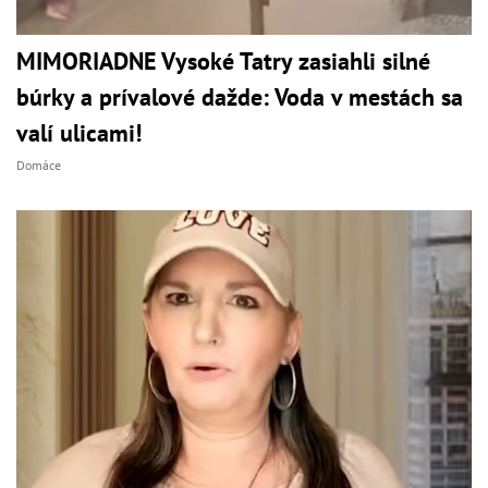
MIMORIADNE Vysoké Tatry zasiahli silné
búrky a prívalové dažde: Voda v mestách sa
valí ulicami!
Domáce