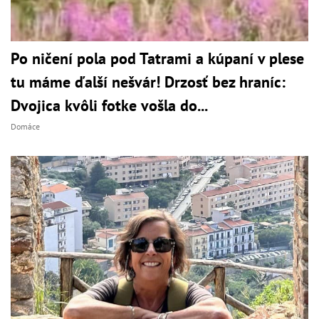
Po ničení pola pod Tatrami a kúpaní v plese
tu máme ďalší nešvár! Drzosť bez hraníc:
Dvojica kvôli fotke vošla do...
Domáce