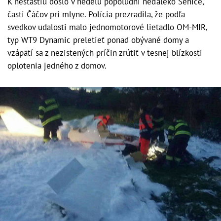
K nešťastiu došlo v nedeľu popoludní neďaleko Senice,
časti Čáčov pri mlyne. Polícia prezradila, že podľa
svedkov udalosti malo jednomotorové lietadlo OM-MIR,
typ WT9 Dynamic preletieť ponad obývané domy a
vzápätí sa z nezistených príčin zrútiť v tesnej blízkosti
oplotenia jedného z domov.