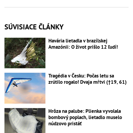
SÚVISIACE ČLÁNKY
Havária lietadla v brazílskej
Amazónii: O život prišlo 12 ľudí!
Tragédia v Česku: Počas letu sa
zrútilo rogalo! Dvaja mŕtvi (†19, 61)
Hrôza na palube: Plienka vyvolala
bombový poplach, lietadlo muselo
núdzovo pristáť