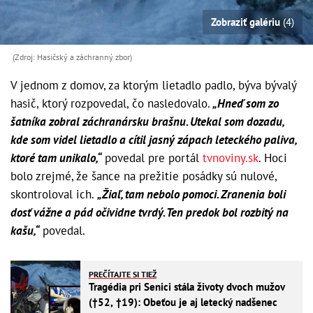
Zobraziť galériu
(4)
(Zdroj: Hasičský a záchranný zbor)
V jednom z domov, za ktorým lietadlo padlo, býva bývalý
hasič, ktorý rozpovedal, čo nasledovalo.
„Hneď som zo
šatníka zobral záchranársku brašnu. Utekal som dozadu,
kde som videl lietadlo a cítil jasný zápach leteckého paliva,
ktoré tam unikalo,“
povedal pre portál
tvnoviny.sk
. Hoci
bolo zrejmé, že šance na prežitie posádky sú nulové,
skontroloval ich.
„Žiaľ, tam nebolo pomoci. Zranenia boli
dosť vážne a pád očividne tvrdý. Ten predok bol rozbitý na
kašu,“
povedal.
PREČÍTAJTE SI TIEŽ
Tragédia pri Senici stála životy dvoch mužov
(†52, †19): Obeťou je aj letecký nadšenec