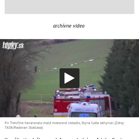
archívne video
Pri Trenčíne havarovalo malé motorové lietadlo, štyria ľudia zahynuli (Zdroj:
TASR/Radovan Stoklasa)