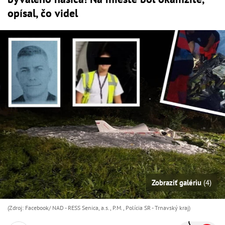
opísal, čo videl
Zobraziť galériu
(4)
(Zdroj: Facebook/ NAD - RESS Senica, a.s., P.M., Polícia SR - Trnavský kraj)