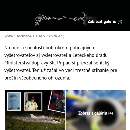
Zobraziť galériu
(4)
(Zdroj: Facebook/NAD - RESS Senica, a.s.)
Na mieste udalosti boli okrem policajných
vyšetrovateľov aj vyšetrovatelia Leteckého úradu
Ministerstva dopravy SR. Prípad si prevzal senický
vyšetrovateľ. Ten už začal vo veci trestné stíhanie pre
prečin všeobecného ohrozenia.
Zobraziť galériu
(4)