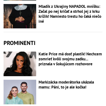
Mladík z Ukrajiny NAPADOL mníšku:
Začal po nej kričať a strhol jej z krku
krížik! Namiesto trestu ho čaká niečo
iné
PROMINENTI
Katie Price má dosť plastík! Nechcem
zomrieť kvôli svojmu zadku...
priznala v šokujúcom rozhovore
Markizácka moderátorka ukázala
mamu: Páni, to je ale kočka!