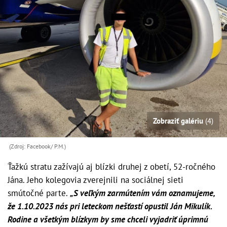
Zobraziť galériu
(4)
(Zdroj: Facebook/ P.M.)
Ťažkú stratu zažívajú aj blízki druhej z obetí, 52-ročného
Jána. Jeho kolegovia zverejnili na sociálnej sieti
smútočné parte.
„S veľkým zarmútením vám oznamujeme,
že 1.10.2023 nás pri leteckom nešťastí opustil Ján Mikulík.
Rodine a všetkým blízkym by sme chceli vyjadriť úprimnú