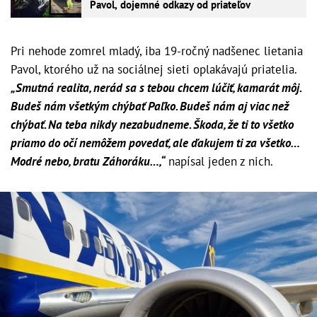
Pavol, dojemné odkazy od priateľov
Pri nehode zomrel mladý, iba 19-ročný nadšenec lietania
Pavol, ktorého už na sociálnej sieti oplakávajú priatelia.
„Smutná realita, nerád sa s tebou chcem lúčiť, kamarát môj.
Budeš nám všetkým chýbať Paľko. Budeš nám aj viac než
chýbať. Na teba nikdy nezabudneme. Škoda, že ti to všetko
priamo do očí nemôžem povedať, ale ďakujem ti za všetko…
Modré nebo, bratu Záhoráku…,“
napísal jeden z nich.