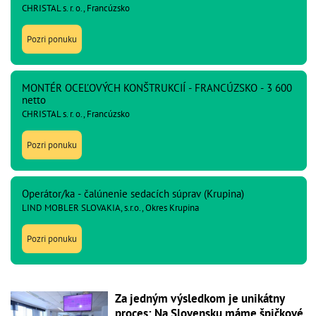
CHRISTAL s. r. o., Francúzsko
Pozri ponuku
MONTÉR OCEĽOVÝCH KONŠTRUKCIÍ - FRANCÚZSKO - 3 600
netto
CHRISTAL s. r. o., Francúzsko
Pozri ponuku
Operátor/ka - čalúnenie sedacích súprav (Krupina)
LIND MOBLER SLOVAKIA, s.r.o., Okres Krupina
Pozri ponuku
Za jedným výsledkom je unikátny
proces: Na Slovensku máme špičkové