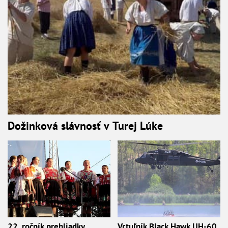
Dožinková slávnosť v Turej Lúke
22. ročník prehliadky
Vrtuľník Black Hawk UH-60