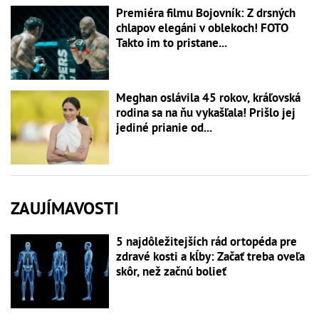
Premiéra filmu Bojovník: Z drsných
chlapov elegáni v oblekoch! FOTO
Takto im to pristane...
Meghan oslávila 45 rokov, kráľovská
rodina sa na ňu vykašľala! Prišlo jej
jediné prianie od...
ZAUJÍMAVOSTI
5 najdôležitejších rád ortopéda pre
zdravé kosti a kĺby: Začať treba oveľa
skôr, než začnú bolieť