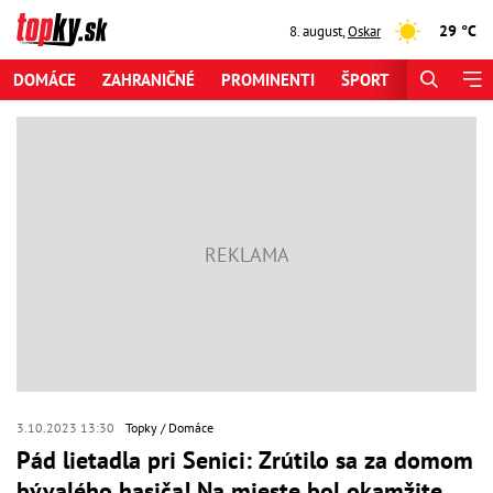
29 °C
8. august
,
Oskar
DOMÁCE
ZAHRANIČNÉ
PROMINENTI
ŠPORT
ZAUJÍMAV
3.10.2023 13:30
Topky
Domáce
Pád lietadla pri Senici: Zrútilo sa za domom
bývalého hasiča! Na mieste bol okamžite,