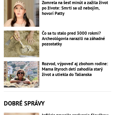
Zomrela na šesť minút a zažila život
po živote: Smrti sa už nebojím,
hovorí Patty
Čo sa tu stalo pred 3000 rokmi?
Archeológovia narazili na záhadné
pozostatky
Rozvod, výpoveď aj zbohom rodine:
Mama štyroch detí zahodila starý
život a utiekla do Talianska
DOBRÉ SPRÁVY