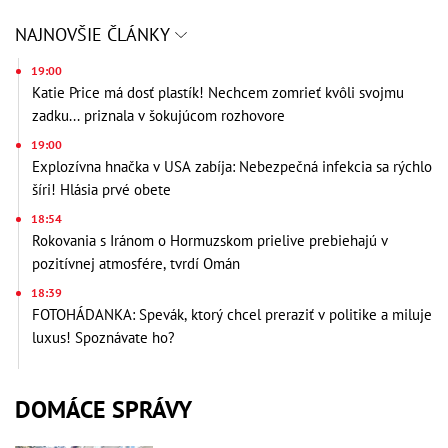
NAJNOVŠIE ČLÁNKY
19:00
Katie Price má dosť plastík! Nechcem zomrieť kvôli svojmu
zadku... priznala v šokujúcom rozhovore
19:00
Explozívna hnačka v USA zabíja: Nebezpečná infekcia sa rýchlo
šíri! Hlásia prvé obete
18:54
Rokovania s Iránom o Hormuzskom prielive prebiehajú v
pozitívnej atmosfére, tvrdí Omán
18:39
FOTOHÁDANKA: Spevák, ktorý chcel preraziť v politike a miluje
luxus! Spoznávate ho?
DOMÁCE SPRÁVY