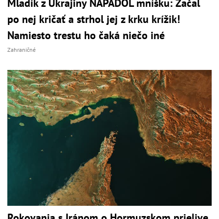
Mladík z Ukrajiny NAPADOL mníšku: Začal
po nej kričať a strhol jej z krku krížik!
Namiesto trestu ho čaká niečo iné
Zahraničné
Rokovania s Iránom o Hormuzskom prielive