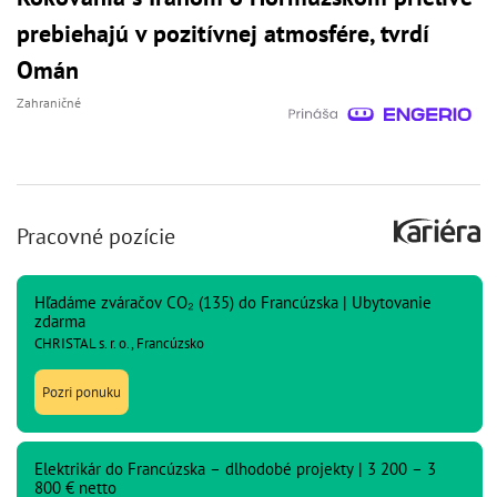
prebiehajú v pozitívnej atmosfére, tvrdí
Omán
Zahraničné
Pracovné pozície
Hľadáme zváračov CO₂ (135) do Francúzska | Ubytovanie
zdarma
CHRISTAL s. r. o., Francúzsko
Pozri ponuku
Elektrikár do Francúzska – dlhodobé projekty | 3 200 – 3
800 € netto