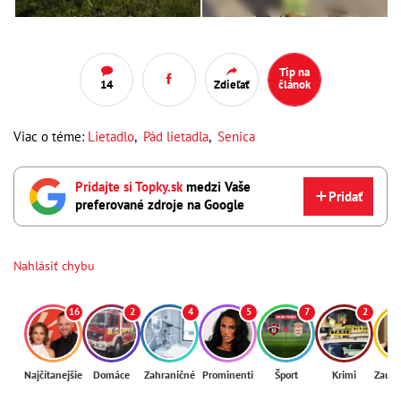
Tip na
14
Zdieľať
článok
Viac o téme:
Lietadlo
,
Pád lietadla
,
Senica
Pridajte si Topky.sk
medzi Vaše
Pridať
preferované zdroje na Google
Nahlásiť chybu
16
2
4
5
7
2
Najčítanejšie
Domáce
Zahraničné
Prominenti
Šport
Krimi
Zaují