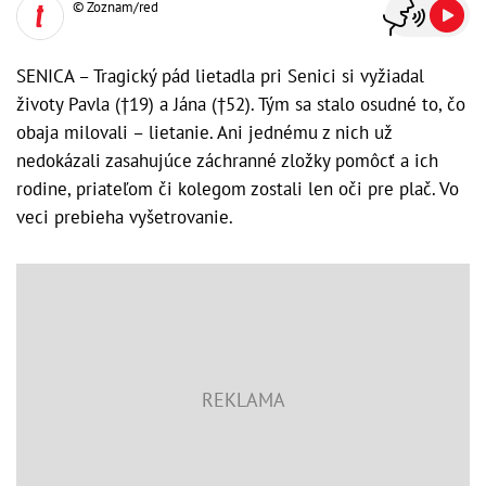
© Zoznam/red
SENICA – Tragický pád lietadla pri Senici si vyžiadal
životy Pavla (†19) a Jána (†52). Tým sa stalo osudné to, čo
obaja milovali – lietanie. Ani jednému z nich už
nedokázali zasahujúce záchranné zložky pomôcť a ich
rodine, priateľom či kolegom zostali len oči pre plač. Vo
veci prebieha vyšetrovanie.