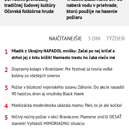
tradičnej ľudovej kultúry
naberá vodu v priehrade,
Očovská folklórna hruda
ktorú použije na hasenie
požiaru
NAJČÍTANEJŠIE
3 DNI
TÝŽDEŇ
Mladík z Ukrajiny NAPADOL mníšku: Začal po nej kričať a
strhol jej z krku krížik! Namiesto trestu ho čaká niečo iné
Dopravný kolaps v Bratislave: Pre festival sa tvoria veľké
kolóny zo všetkých smerov
Požiar v blízkosti vojenského ústavu Záhorie: Do akcie nasadili
90 hasičov, dron aj vrtuľníky Black Hawk
Markizácka moderátorka ukázala mamu: Páni, to je ale kočka!
Ničivý nočný požiar v obci Braväcovo: Plamene zničili DESAŤ
stavieb! Vyhlásili MIMORIADNU situáciu