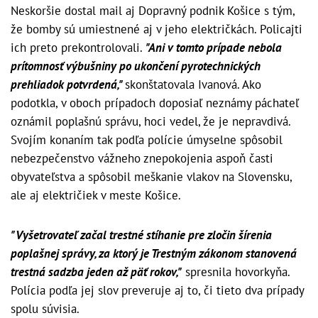
Neskoršie dostal mail aj Dopravný podnik Košice s tým,
že bomby sú umiestnené aj v jeho električkách. Policajti
ich preto prekontrolovali.
"Ani v tomto prípade nebola
prítomnosť výbušniny po ukončení pyrotechnických
prehliadok potvrdená,"
skonštatovala Ivanová. Ako
podotkla, v oboch prípadoch doposiaľ neznámy páchateľ
oznámil poplašnú správu, hoci vedel, že je nepravdivá.
Svojím konaním tak podľa polície úmyselne spôsobil
nebezpečenstvo vážneho znepokojenia aspoň časti
obyvateľstva a spôsobil meškanie vlakov na Slovensku,
ale aj električiek v meste Košice.
"Vyšetrovateľ začal trestné stíhanie pre zločin šírenia
poplašnej správy, za ktorý je Trestným zákonom stanovená
trestná sadzba jeden až päť rokov,"
spresnila hovorkyňa.
Polícia podľa jej slov preveruje aj to, či tieto dva prípady
spolu súvisia.