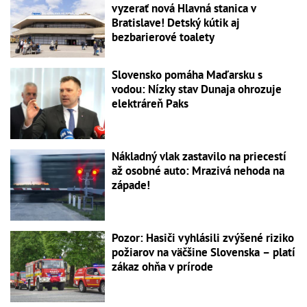
vyzerať nová Hlavná stanica v
Bratislave! Detský kútik aj
bezbarierové toalety
Slovensko pomáha Maďarsku s
vodou: Nízky stav Dunaja ohrozuje
elektráreň Paks
Nákladný vlak zastavilo na priecestí
až osobné auto: Mrazivá nehoda na
západe!
Pozor: Hasiči vyhlásili zvýšené riziko
požiarov na väčšine Slovenska – platí
zákaz ohňa v prírode