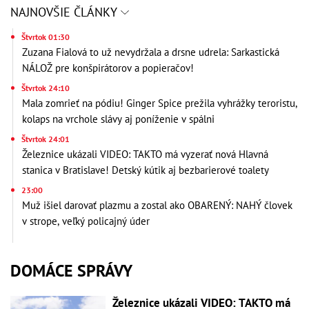
NAJNOVŠIE ČLÁNKY
Štvrtok 01:30
Zuzana Fialová to už nevydržala a drsne udrela: Sarkastická
NÁLOŽ pre konšpirátorov a popieračov!
Štvrtok 24:10
Mala zomrieť na pódiu! Ginger Spice prežila vyhrážky teroristu,
kolaps na vrchole slávy aj poníženie v spálni
Štvrtok 24:01
Železnice ukázali VIDEO: TAKTO má vyzerať nová Hlavná
stanica v Bratislave! Detský kútik aj bezbarierové toalety
23:00
Muž išiel darovať plazmu a zostal ako OBARENÝ: NAHÝ človek
v strope, veľký policajný úder
DOMÁCE SPRÁVY
Železnice ukázali VIDEO: TAKTO má