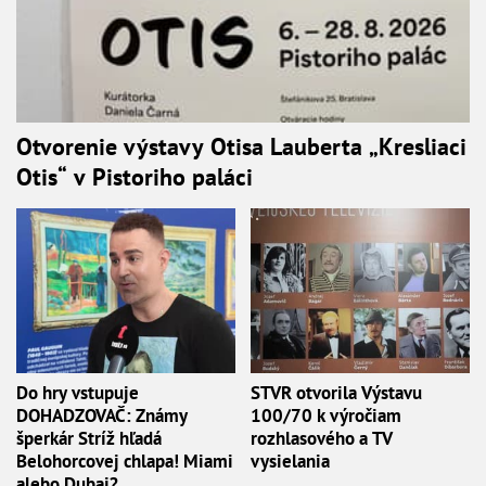
Otvorenie výstavy Otisa Lauberta „Kresliaci
Otis“ v Pistoriho paláci
Do hry vstupuje
STVR otvorila Výstavu
DOHADZOVAČ: Známy
100/70 k výročiam
šperkár Stríž hľadá
rozhlasového a TV
Belohorcovej chlapa! Miami
vysielania
alebo Dubaj?