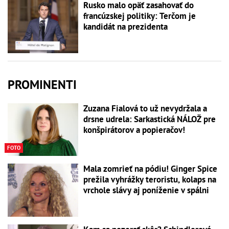
Rusko malo opäť zasahovať do
francúzskej politiky: Terčom je
kandidát na prezidenta
PROMINENTI
Zuzana Fialová to už nevydržala a
drsne udrela: Sarkastická NÁLOŽ pre
konšpirátorov a popieračov!
FOTO
Mala zomrieť na pódiu! Ginger Spice
prežila vyhrážky teroristu, kolaps na
vrchole slávy aj poníženie v spálni