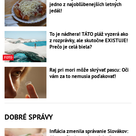
jedno z najobľúbenejších letných
jedál!
To je nádhera! TÁTO pláž vyzerá ako
z rozprávky, ale skutočne EXISTUJE!
Prečo je celá biela?
FOTO
Raj pri mori môže skrývať pascu: Oči
vám za to nemusia poďakovať!
DOBRÉ SPRÁVY
Inflácia zmenila správanie Slovákov: