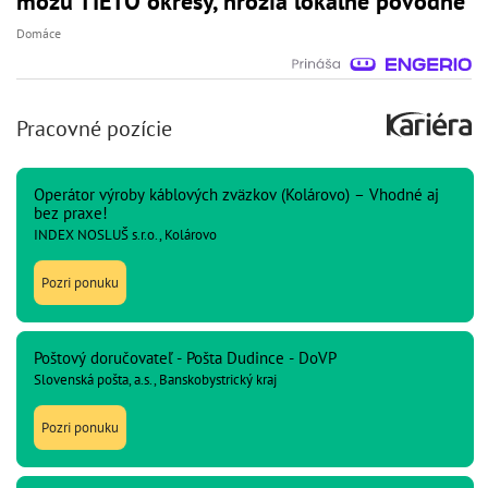
môžu TIETO okresy, hrozia lokálne povodne
Domáce
Pracovné pozície
Operátor výroby káblových zväzkov (Kolárovo) – Vhodné aj
bez praxe!
INDEX NOSLUŠ s.r.o., Kolárovo
Pozri ponuku
Poštový doručovateľ - Pošta Dudince - DoVP
Slovenská pošta, a.s., Banskobystrický kraj
Pozri ponuku