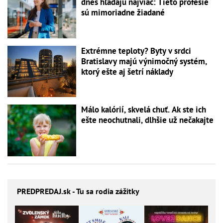
dnes hľadajú najviac: Tieto profesie
sú mimoriadne žiadané
Extrémne teploty? Byty v srdci
Bratislavy majú výnimočný systém,
ktorý ešte aj šetrí náklady
Málo kalórií, skvelá chuť. Ak ste ich
ešte neochutnali, dlhšie už nečakajte
PREDPREDAJ
.sk - Tu sa rodia zážitky