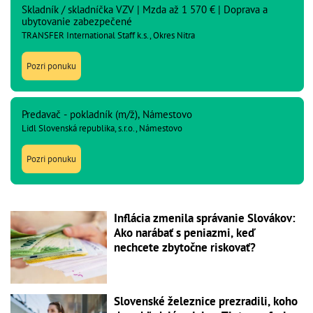
Skladník / skladníčka VZV | Mzda až 1 570 € | Doprava a
ubytovanie zabezpečené
TRANSFER International Staff k.s., Okres Nitra
Pozri ponuku
Predavač - pokladník (m/ž), Námestovo
Lidl Slovenská republika, s.r.o., Námestovo
Pozri ponuku
Inflácia zmenila správanie Slovákov:
Ako narábať s peniazmi, keď
nechcete zbytočne riskovať?
Slovenské železnice prezradili, koho