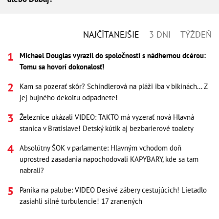
NAJČÍTANEJŠIE
3 DNI
TÝŽDEŇ
Michael Douglas vyrazil do spoločnosti s nádhernou dcérou:
Tomu sa hovorí dokonalosť!
Kam sa pozerať skôr? Schindlerová na pláži iba v bikinách... Z
jej bujného dekoltu odpadnete!
Železnice ukázali VIDEO: TAKTO má vyzerať nová Hlavná
stanica v Bratislave! Detský kútik aj bezbarierové toalety
Absolútny ŠOK v parlamente: Hlavným vchodom doň
uprostred zasadania napochodovali KAPYBARY, kde sa tam
nabrali?
Panika na palube: VIDEO Desivé zábery cestujúcich! Lietadlo
zasiahli silné turbulencie! 17 zranených