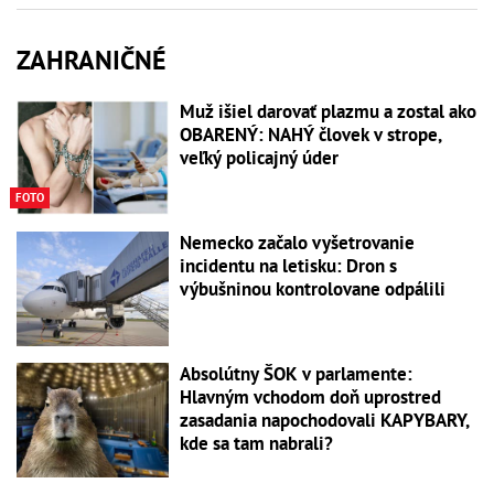
ZAHRANIČNÉ
Muž išiel darovať plazmu a zostal ako
OBARENÝ: NAHÝ človek v strope,
veľký policajný úder
FOTO
Nemecko začalo vyšetrovanie
incidentu na letisku: Dron s
výbušninou kontrolovane odpálili
Absolútny ŠOK v parlamente:
Hlavným vchodom doň uprostred
zasadania napochodovali KAPYBARY,
kde sa tam nabrali?