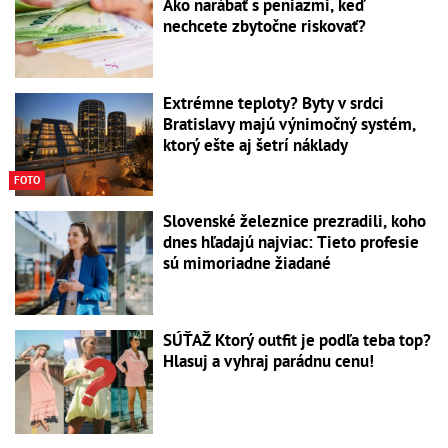
Ako narábať s peniazmi, keď
nechcete zbytočne riskovať?
Extrémne teploty? Byty v srdci
Bratislavy majú výnimočný systém,
ktorý ešte aj šetrí náklady
FOTO
Slovenské železnice prezradili, koho
dnes hľadajú najviac: Tieto profesie
sú mimoriadne žiadané
SÚŤAŽ Ktorý outfit je podľa teba top?
Hlasuj a vyhraj parádnu cenu!