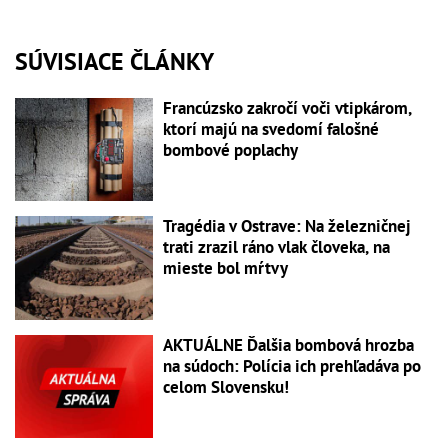
SÚVISIACE ČLÁNKY
Francúzsko zakročí voči vtipkárom,
ktorí majú na svedomí falošné
bombové poplachy
Tragédia v Ostrave: Na železničnej
trati zrazil ráno vlak človeka, na
mieste bol mŕtvy
AKTUÁLNE Ďalšia bombová hrozba
na súdoch: Polícia ich prehľadáva po
celom Slovensku!