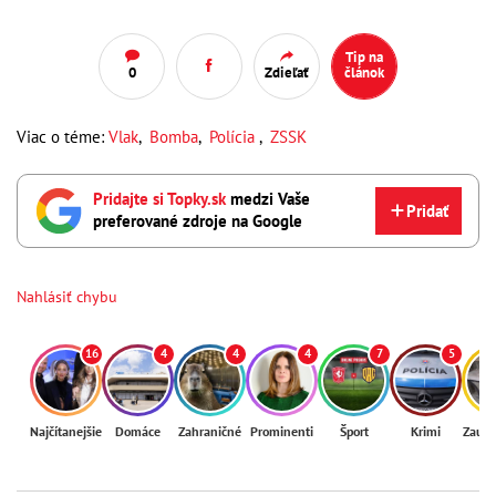
Tip na
0
Zdieľať
článok
Viac o téme:
Vlak
,
Bomba
,
Polícia
,
ZSSK
Pridajte si Topky.sk
medzi Vaše
Pridať
preferované zdroje na Google
Nahlásiť chybu
16
4
4
4
7
5
Najčítanejšie
Domáce
Zahraničné
Prominenti
Šport
Krimi
Zaují