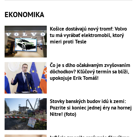
EKONOMIKA
Košice dostávajú nový tromf: Volvo
tu má vyrábať elektromobil, ktorý
mieri proti Tesle
Čo je s dlho očakávaným zvyšovaním
dôchodkov? Kľúčový termín sa blíži,
upokojuje Erik Tomáš!
Stovky banských budov idú k zemi:
Pozrite si koniec jednej éry na hornej
Nitre! (foto)