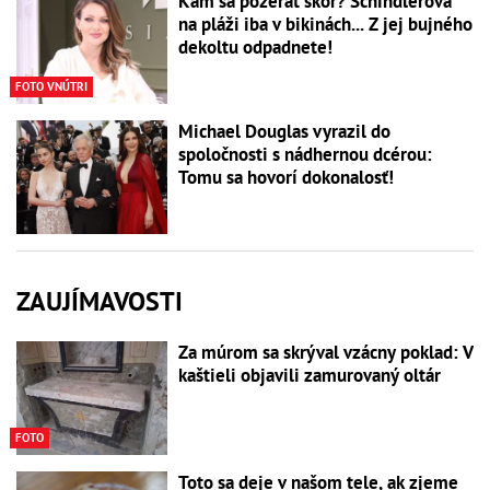
Kam sa pozerať skôr? Schindlerová
na pláži iba v bikinách... Z jej bujného
dekoltu odpadnete!
FOTO VNÚTRI
Michael Douglas vyrazil do
spoločnosti s nádhernou dcérou:
Tomu sa hovorí dokonalosť!
ZAUJÍMAVOSTI
Za múrom sa skrýval vzácny poklad: V
kaštieli objavili zamurovaný oltár
FOTO
Toto sa deje v našom tele, ak zjeme