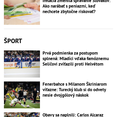
Inflácia zmenila správanie Slovákov:
Ako narábať s peniazmi, keď
nechcete zbytočne riskovať?
ŠPORT
Prvá podmienka za postupom
splnená: Mladíci vďaka famóznemu
Seličovi zvíťazili proti Helvétom
Fenerbahce s Milanom Škriniarom
víťazne: Turecký klub si do odvety
nesie dvojgólový náskok
Obavy sa naplnili: Carlos Alcaraz