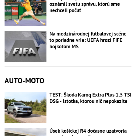
oznámil svetu správu, ktorú sme
nechceli počuť
Na medzinárodnej futbalovej scéne
to poriadne vrie: UEFA hrozí FIFE
bojkotom MS
AUTO-MOTO
TEST: Škoda Karoq Extra Plus 1.5 TSI
DSG - istotka, ktorou nič nepokazíte
Úsek košickej R4 dočasne uzatvoria