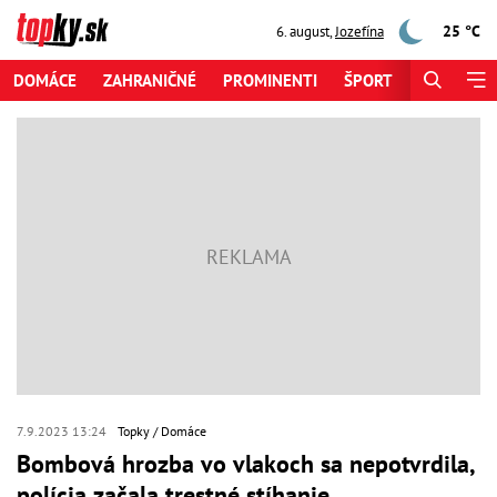
25 °C
6. august
,
Jozefína
DOMÁCE
ZAHRANIČNÉ
PROMINENTI
ŠPORT
ZAUJÍMAV
7.9.2023 13:24
Topky
Domáce
Bombová hrozba vo vlakoch sa nepotvrdila,
polícia začala trestné stíhanie