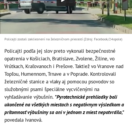
Policajti zostali zakliesnení na železničnom priecestí (Zdroj: Facebook/24opole)
Policajti podľa jej slov preto vykonali bezpečnostné
opatrenia v Košiciach, Bratislave, Zvolene, Žiline, vo
Vrútkach, Kraľovanoch i Prešove. Taktiež vo Vranove nad
Topľou, Humennom, Trnave a v Poprade. Kontrolovali
železničné stanice a vlaky aj pomocou psovodov so
služobnými psami špeciálne vycvičenými na
vyhľadávanie výbušnín.
"Pyrotechnické prehliadky boli
ukončené na všetkých miestach s negatívnym výsledkom a
prítomnosť výbušniny sa ani v jednom z miest nepotvrdila,"
povedala Ivanová.