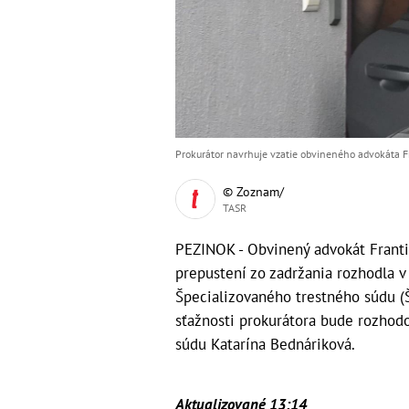
Prokurátor navrhuje vzatie obvineného advokáta F
© Zoznam/
TASR
PEZINOK - Obvinený advokát Franti
prepustení zo zadržania rozhodla 
Špecializovaného trestného súdu (Š
sťažnosti prokurátora bude rozhodo
súdu Katarína Bednáriková.
Aktualizované 13:14