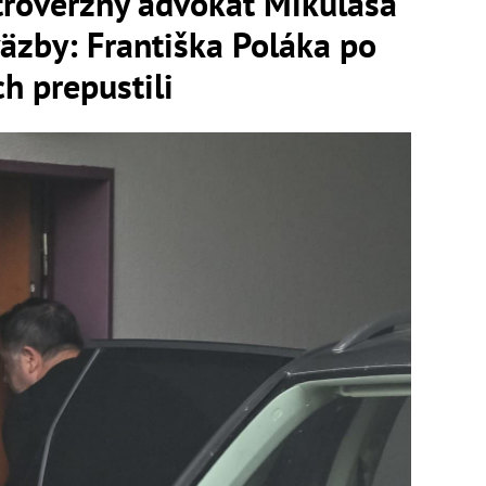
overzný advokát Mikuláša
äzby: Františka Poláka po
h prepustili