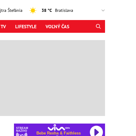
ajtra Štefánia
38 °C
 TV
LIFESTYLE
VOĽNÝ ČAS
STREAM
NAŽIVO
Bebe Rexha & Faithless