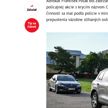
Advokát František Polák bol zadrž
policajnej akcie s krycím názvom C
Zdieľať
činnosti sa mal podľa polície v min
prepustenia väzobne stíhaných osô
Tip na
článok