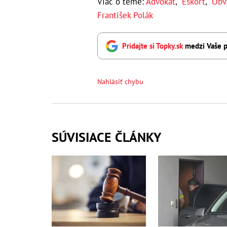
Viac o téme:
Advokát
,
Eskort
,
Obv
František Polák
Pridajte si Topky.sk
medzi Vaše p
Nahlásiť chybu
SÚVISIACE ČLÁNKY