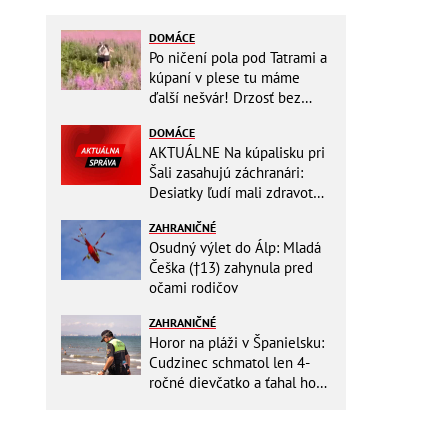
DOMÁCE
Po ničení pola pod Tatrami a
kúpaní v plese tu máme
ďalší nešvár! Drzosť bez
hraníc: Dvojica kvôli fotke
DOMÁCE
vošla do...
AKTUÁLNE Na kúpalisku pri
Šali zasahujú záchranári:
Desiatky ľudí mali zdravotné
ťažkosti!
ZAHRANIČNÉ
Osudný výlet do Álp: Mladá
Češka (†13) zahynula pred
očami rodičov
ZAHRANIČNÉ
Horor na pláži v Španielsku:
Cudzinec schmatol len 4-
ročné dievčatko a ťahal ho
do mora!