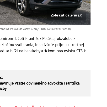
Zobraziť galériu
(3)
rantiška Poláka do väzby (Zdroj: FOTO TASR/Pavol Zachar)
írom T. čelí František Polák aj obžalobe z
zločinu vydierania, legalizácie príjmu z trestnej
pad sa blíži na banskobystrickom pracovisku ŠTS k
IEŽ
navrhuje vzatie obvineného advokáta Františka
äzby