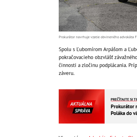
Prokurátor navrhuje vzatie obvineného advokáta F
Spolu s Ľubomírom Arpášom a Ľubom
pokračovacieho obzvlášť závažného 
činnosti a zločinu podplácania. Prí
záveru.
PREČÍTAJTE SI T
Prokurátor 
Poláka do v