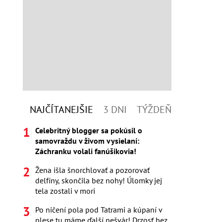
NAJČÍTANEJŠIE
3 DNI
TÝŽDEŇ
Celebritný blogger sa pokúsil o
samovraždu v živom vysielaní:
Záchranku volali fanúšikovia!
Žena išla šnorchlovať a pozorovať
delfíny, skončila bez nohy! Úlomky jej
tela zostali v mori
Po ničení pola pod Tatrami a kúpaní v
plese tu máme ďalší nešvár! Drzosť bez