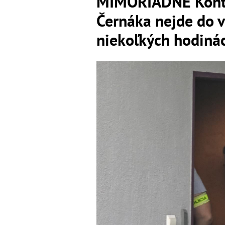
MIMORIADNE Kontr
Černáka nejde do v
niekoľkých hodinác