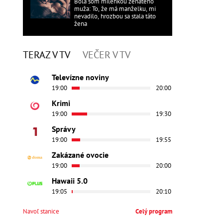
Bola som milenkou ženatého
muža: To, že má manželku, mi
nevadilo, hrozbou sa stala táto
žena
TERAZ V TV
VEČER V TV
Televízne noviny
19:00
20:00
Krimi
19:00
19:30
Správy
19:00
19:55
Zakázané ovocie
19:00
20:00
Hawaii 5.0
19:05
20:10
Navoľ stanice
Celý program