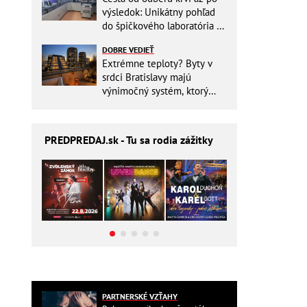
výsledok: Unikátny pohľad
do špičkového laboratória na
Slovensku
DOBRE VEDIEŤ
Extrémne teploty? Byty v
srdci Bratislavy majú
výnimočný systém, ktorý
ešte aj šetrí náklady
PREDPREDAJ
.sk - Tu sa rodia zážitky
PARTNERSKÉ VZŤAHY