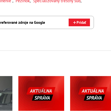
inenie
,
Pezinok
,
Špecializovaný trestný súd
,
referované zdroje na Google
Pridať