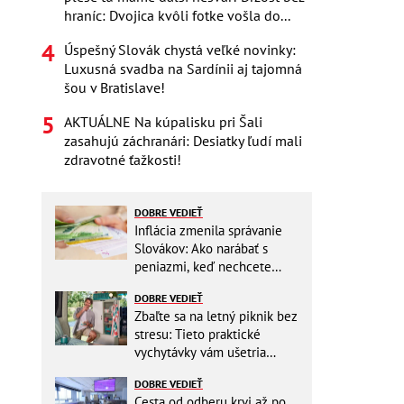
hraníc: Dvojica kvôli fotke vošla do...
Úspešný Slovák chystá veľké novinky:
Luxusná svadba na Sardínii aj tajomná
šou v Bratislave!
AKTUÁLNE Na kúpalisku pri Šali
zasahujú záchranári: Desiatky ľudí mali
zdravotné ťažkosti!
DOBRE VEDIEŤ
Inflácia zmenila správanie
Slovákov: Ako narábať s
peniazmi, keď nechcete
zbytočne riskovať?
DOBRE VEDIEŤ
Zbaľte sa na letný piknik bez
stresu: Tieto praktické
vychytávky vám ušetria
miesto v batohu!
DOBRE VEDIEŤ
Cesta od odberu krvi až po