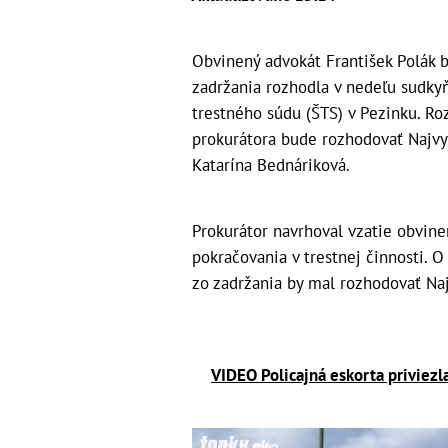
Obvinený advokát František Polák b
zadržania rozhodla v nedeľu sudky
trestného súdu (ŠTS) v Pezinku. Ro
prokurátora bude rozhodovať Najvyš
Katarína Bednáriková.
Prokurátor navrhoval vzatie obvine
pokračovania v trestnej činnosti. 
zo zadržania by mal rozhodovať Naj
VIDEO Policajná eskorta priviezl