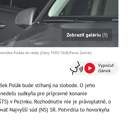
Zobraziť galériu
(3)
rantiška Poláka do väzby (Zdroj: FOTO TASR/Pavol Zachar)
Vypočuť
článok
šek Polák bude stíhaný na slobode. O jeho
v nedeľu sudkyňa pre prípravné konanie
TS) v Pezinku. Rozhodnutie nie je právoplatné, o
vať Najvyšší súd (NS) SR. Potvrdila to hovorkyňa