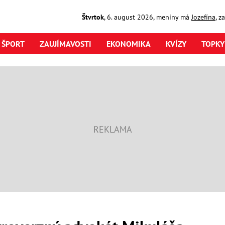
Štvrtok
,
6. august
2026
,
meniny má
Jozefína
, z
ŠPORT
ZAUJÍMAVOSTI
EKONOMIKA
KVÍZY
TOPKY