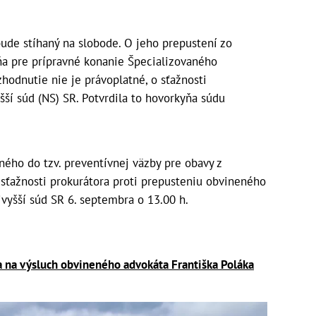
ude stíhaný na slobode. O jeho prepustení zo
ňa pre prípravné konanie Špecializovaného
zhodnutie nie je právoplatné, o sťažnosti
ší súd (NS) SR. Potvrdila to hovorkyňa súdu
ného do tzv. preventívnej väzby pre obavy z
O sťažnosti prokurátora proti prepusteniu obvineného
vyšší súd SR 6. septembra o 13.00 h.
a na výsluch obvineného advokáta Františka Poláka