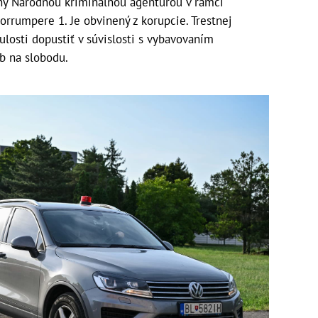
aný Národnou kriminálnou agentúrou v rámci
orrumpere 1. Je obvinený z korupcie. Trestnej
ulosti dopustiť v súvislosti s vybavovaním
b na slobodu.