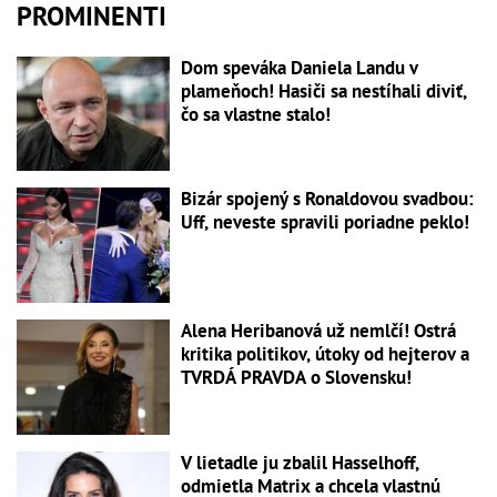
PROMINENTI
Dom speváka Daniela Landu v
plameňoch! Hasiči sa nestíhali diviť,
čo sa vlastne stalo!
Bizár spojený s Ronaldovou svadbou:
Uff, neveste spravili poriadne peklo!
Alena Heribanová už nemlčí! Ostrá
kritika politikov, útoky od hejterov a
TVRDÁ PRAVDA o Slovensku!
V lietadle ju zbalil Hasselhoff,
odmietla Matrix a chcela vlastnú