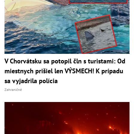
V Chorvátsku sa potopil čln s turistami: Od
miestnych prišiel len VÝSMECH! K prípadu
sa vyjadrila polícia
Zahraničné