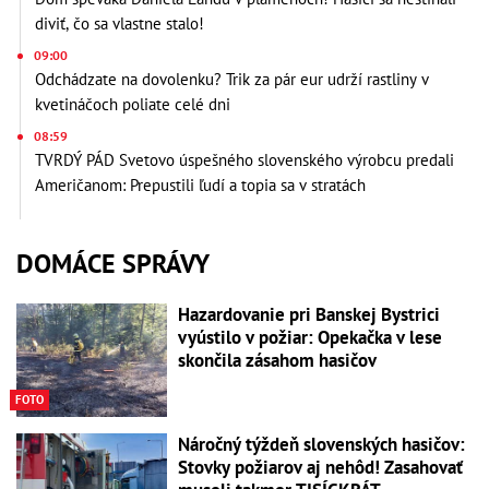
diviť, čo sa vlastne stalo!
09:00
Odchádzate na dovolenku? Trik za pár eur udrží rastliny v
kvetináčoch poliate celé dni
08:59
TVRDÝ PÁD Svetovo úspešného slovenského výrobcu predali
Američanom: Prepustili ľudí a topia sa v stratách
DOMÁCE SPRÁVY
Hazardovanie pri Banskej Bystrici
vyústilo v požiar: Opekačka v lese
skončila zásahom hasičov
FOTO
Náročný týždeň slovenských hasičov:
Stovky požiarov aj nehôd! Zasahovať