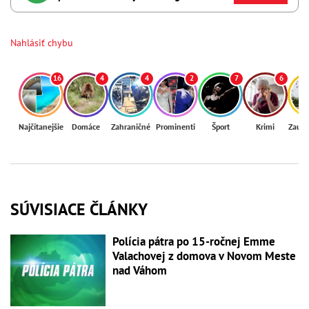
Nahlásiť chybu
16
4
4
2
7
6
Najčítanejšie
Domáce
Zahraničné
Prominenti
Šport
Krimi
Zaují
SÚVISIACE ČLÁNKY
Polícia pátra po 15-ročnej Emme
Valachovej z domova v Novom Meste
nad Váhom