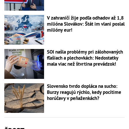
V zahraničí žije podľa odhadov až 1,8
milióna Slovákov: Štát im vlani poslal
milióny eur!
SOI našla problémy pri zálohovaných
fľašiach a plechovkách: Nedostatky
mala viac než štvrtina prevádzok!
Slovensko tvrdo dopláca na sucho:
Burzy reagujú rýchlo, kedy pocítime
horúčavy v peňaženkách?