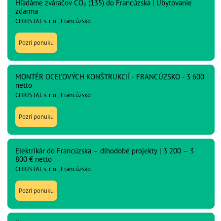
Hľadáme zváračov CO₂ (135) do Francúzska | Ubytovanie
zdarma
CHRISTAL s. r. o., Francúzsko
Pozri ponuku
MONTÉR OCEĽOVÝCH KONŠTRUKCIÍ - FRANCÚZSKO - 3 600
netto
CHRISTAL s. r. o., Francúzsko
Pozri ponuku
Elektrikár do Francúzska – dlhodobé projekty | 3 200 – 3
800 € netto
CHRISTAL s. r. o., Francúzsko
Pozri ponuku