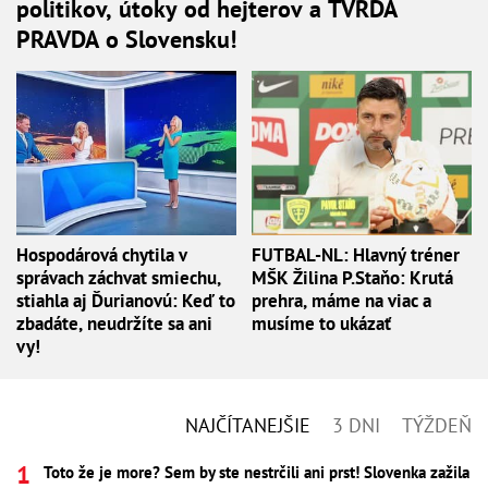
politikov, útoky od hejterov a TVRDÁ
PRAVDA o Slovensku!
Hospodárová chytila v
FUTBAL-NL: Hlavný tréner
správach záchvat smiechu,
MŠK Žilina P.Staňo: Krutá
stiahla aj Ďurianovú: Keď to
prehra, máme na viac a
zbadáte, neudržíte sa ani
musíme to ukázať
vy!
NAJČÍTANEJŠIE
3 DNI
TÝŽDEŇ
Toto že je more? Sem by ste nestrčili ani prst! Slovenka zažila