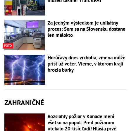
museli takmer TISÍCKRÁT
Za jedným výsledkom je unikátny
proces: Sem sa na Slovensku dostane
len málokto
FOTO
Horúčavy dnes vrcholia, zmena môže
prísť už večer. Vieme, v ktorom kraji
hrozia búrky
ZAHRANIČNÉ
Rozsiahly požiar v Kanade mení
všetko na popol: Pred požiarom
utekalo 20-tisíc ľudí! Hlásia prvé