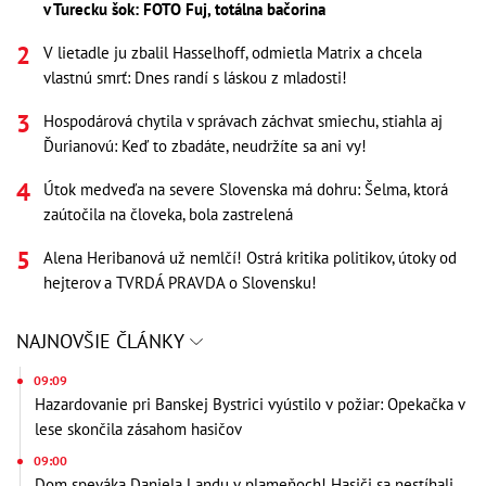
v Turecku šok: FOTO Fuj, totálna bačorina
V lietadle ju zbalil Hasselhoff, odmietla Matrix a chcela
vlastnú smrť: Dnes randí s láskou z mladosti!
Hospodárová chytila v správach záchvat smiechu, stiahla aj
Ďurianovú: Keď to zbadáte, neudržíte sa ani vy!
Útok medveďa na severe Slovenska má dohru: Šelma, ktorá
zaútočila na človeka, bola zastrelená
Alena Heribanová už nemlčí! Ostrá kritika politikov, útoky od
hejterov a TVRDÁ PRAVDA o Slovensku!
NAJNOVŠIE ČLÁNKY
09:09
Hazardovanie pri Banskej Bystrici vyústilo v požiar: Opekačka v
lese skončila zásahom hasičov
09:00
Dom speváka Daniela Landu v plameňoch! Hasiči sa nestíhali