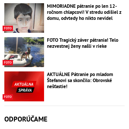
MIMORIADNE pátranie po len 12-
ročnom chlapcovi! V stredu odišiel z
domu, odvtedy ho nikto nevidel
FOTO
FOTO Tragický záver pátrania! Telo
nezvestnej ženy našli v rieke
FOTO
AKTUÁLNE Pátranie po mladom
Štefanovi sa skončilo: Obrovské
nešťastie!
FOTO
ODPORÚČAME