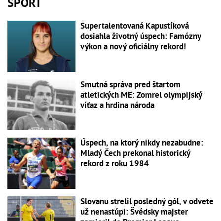
ŠPORT
Supertalentovaná Kapustíková
dosiahla životný úspech: Famózny
výkon a nový oficiálny rekord!
Smutná správa pred štartom
atletických ME: Zomrel olympijský
víťaz a hrdina národa
Úspech, na ktorý nikdy nezabudne:
Mladý Čech prekonal historický
rekord z roku 1984
Slovanu strelil posledný gól, v odvete
už nenastúpi: Švédsky majster