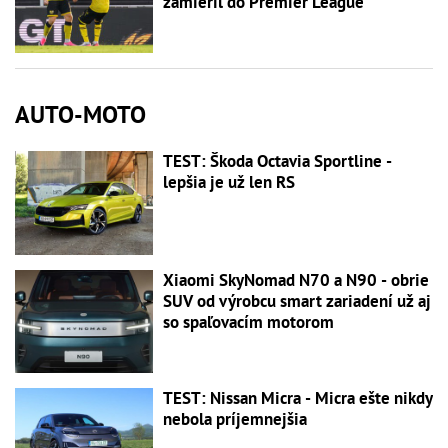
zamieril do Premier League
AUTO-MOTO
TEST: Škoda Octavia Sportline -
lepšia je už len RS
Xiaomi SkyNomad N70 a N90 - obrie
SUV od výrobcu smart zariadení už aj
so spaľovacím motorom
TEST: Nissan Micra - Micra ešte nikdy
nebola príjemnejšia