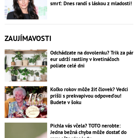
smrť: Dnes randí s láskou z mladosti!
ZAUJÍMAVOSTI
Odchádzate na dovolenku? Trik za pár
eur udrží rastliny v kvetináčoch
poliate celé dni
Koľko rokov môže žiť človek? Vedci
prišli s prekvapivou odpoveďou!
Budete v šoku
Pichla vás včela? TOTO nerobte:
Jedna bežná chyba môže dostať do