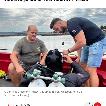
Pátranie po utopenom mužovi v Krupine (Zdroj: Facebook/Polícia SR -
Banskobystrický kraj)
© Zoznam/