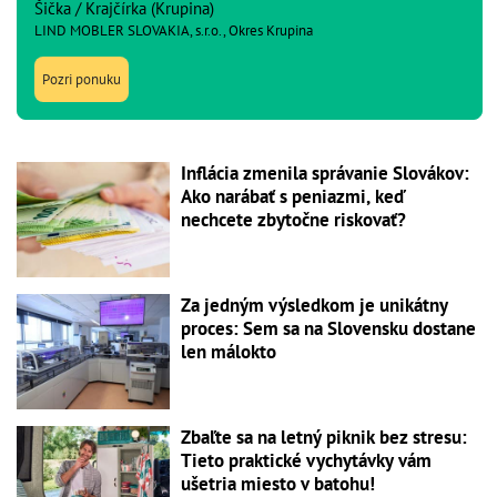
Šička / Krajčírka (Krupina)
LIND MOBLER SLOVAKIA, s.r.o., Okres Krupina
Pozri ponuku
Inflácia zmenila správanie Slovákov:
Ako narábať s peniazmi, keď
nechcete zbytočne riskovať?
Za jedným výsledkom je unikátny
proces: Sem sa na Slovensku dostane
len málokto
Zbaľte sa na letný piknik bez stresu:
Tieto praktické vychytávky vám
ušetria miesto v batohu!