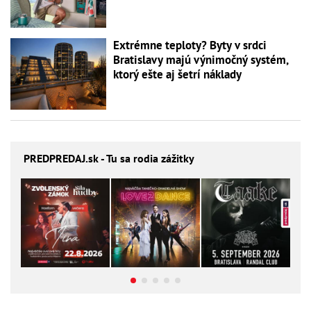
Extrémne teploty? Byty v srdci
Bratislavy majú výnimočný systém,
ktorý ešte aj šetrí náklady
PREDPREDAJ
.sk - Tu sa rodia zážitky