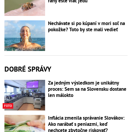
rany ešte viac jedu
Nechávate si po kúpaní v mori soľ na
pokožke? Toto by ste mali vedieť
DOBRÉ SPRÁVY
Za jedným výsledkom je unikátny
proces: Sem sa na Slovensku dostane
len málokto
FOTO
Inflácia zmenila správanie Slovákov:
Ako narábať s peniazmi, keď
nechcete zbytočne riskovať?