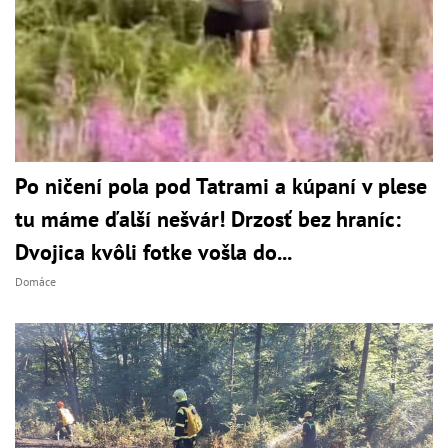
Po ničení pola pod Tatrami a kúpaní v plese
tu máme ďalší nešvár! Drzosť bez hraníc:
Dvojica kvôli fotke vošla do...
Domáce