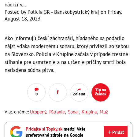
nádrži v...
Posted by
Polícia SR - Banskobystrický kraj
on
Friday,
August 18, 2023
Ako informujú českí záchranári, hľadaného sa podarilo
nájsť vďaka modernému sonaru, ktorý priviezli so sebou
na Slovensko. Polícia v Krupine začala v prípade trestné
stíhanie pre usmrtenie a na určenie príčiny smrti bola
nariadená súdna pitva.
Tip na
0
Zdieľať
článok
Viac o téme:
Utopený
,
Pátranie
,
Sonar
,
Krupina
,
Muž
Pridajte si Topky.sk
medzi Vaše
Pridať
preferované zdroje na Google