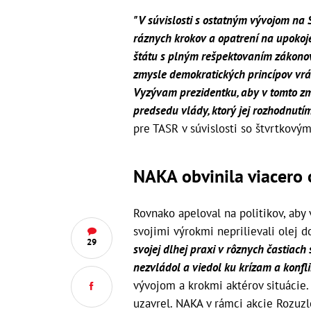
"V súvislosti s ostatným vývojom na
ráznych krokov a opatrení na upokoj
štátu s plným rešpektovaním zákonov a
zmysle demokratických princípov vrát
Vyzývam prezidentku, aby v tomto zm
predsedu vlády, ktorý jej rozhodnutí
pre TASR v súvislosti so štvrtkov
NAKA obvinila viacero
Rovnako apeloval na politikov, aby
svojimi výrokmi neprilievali olej d
29
svojej dlhej praxi v rôznych častiach
nezvládol a viedol ku krízam a konfli
vývojom a krokmi aktérov situácie
uzavrel. NAKA v rámci akcie Rozuzl