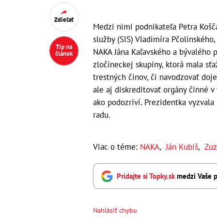
Zdieľať
Medzi nimi podnikateľa Petra Košča
služby (SIS) Vladimíra Pčolinského,
Tip na
NAKA Jána Kaľavského a bývalého pr
článok
zločineckej skupiny, ktorá mala sť
trestných činov, či navodzovať doj
ale aj diskreditovať orgány činné v 
ako podozriví. Prezidentka vyzvala 
radu.
Viac o téme:
NAKA
,
Ján Kubiš
,
Zuz
Pridajte si Topky.sk
medzi Vaše p
Nahlásiť chybu