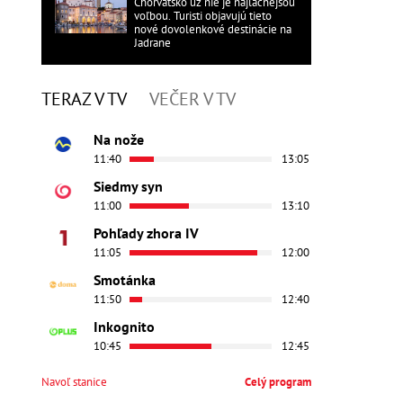
Chorvátsko už nie je najlacnejšou
voľbou. Turisti objavujú tieto
nové dovolenkové destinácie na
Jadrane
TERAZ V TV
VEČER V TV
Na nože
11:40
13:05
Siedmy syn
11:00
13:10
Pohľady zhora IV
11:05
12:00
Smotánka
11:50
12:40
Inkognito
10:45
12:45
Navoľ stanice
Celý program