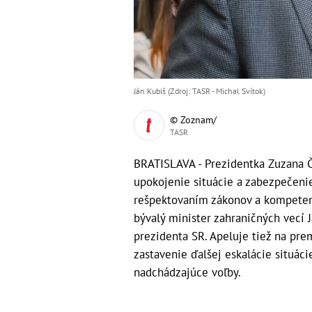
Ján Kubiš (Zdroj: TASR - Michal Svítok)
© Zoznam/
TASR
BRATISLAVA - Prezidentka Zuzana Č
upokojenie situácie a zabezpečeni
rešpektovaním zákonov a kompetenci
bývalý minister zahraničných vecí 
prezidenta SR. Apeluje tiež na pre
zastavenie ďalšej eskalácie situáci
nadchádzajúce voľby.