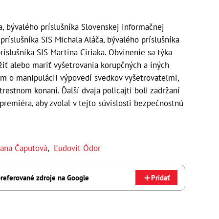
, bývalého príslušníka Slovenskej informačnej
 príslušníka SIS Michala Aláča, bývalého príslušníka
íslušníka SIS Martina Ciriaka. Obvinenie sa týka
ažiť alebo mariť vyšetrovania korupčných a iných
em o manipulácii výpovedí svedkov vyšetrovateľmi,
trestnom konaní. Ďalší dvaja policajti boli zadržaní
premiéra, aby zvolal v tejto súvislosti bezpečnostnú
ana Čaputová
,
Ľudovít Ódor
referované zdroje na Google
Pridať