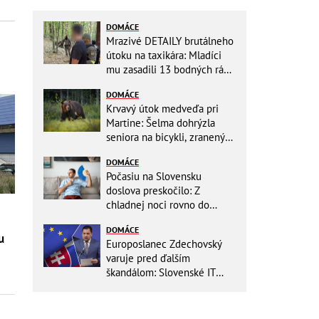
DOMÁCE
Mrazivé DETAILY brutálneho
útoku na taxikára: Mladíci
mu zasadili 13 bodných rán!
Rozhodovali minúty
DOMÁCE
Krvavý útok medveďa pri
Martine: Šelma dohrýzla
seniora na bicykli, zranený
sa doplazil k chatám
DOMÁCE
Počasiu na Slovensku
doslova preskočilo: Z
chladnej noci rovno do
ďalších horúčav, platia
DOMÁCE
výstrahy!
u
Europoslanec Zdechovský
varuje pred ďalším
škandálom: Slovenské IT
projekty preveruje Brusel, v
hre sú milióny!