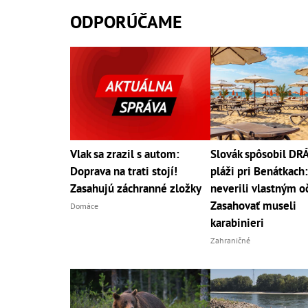
ODPORÚČAME
Vlak sa zrazil s autom:
Slovák spôsobil D
Doprava na trati stojí!
pláži pri Benátkach:
Zasahujú záchranné zložky
neverili vlastným o
Zasahovať museli
Domáce
karabinieri
Zahraničné