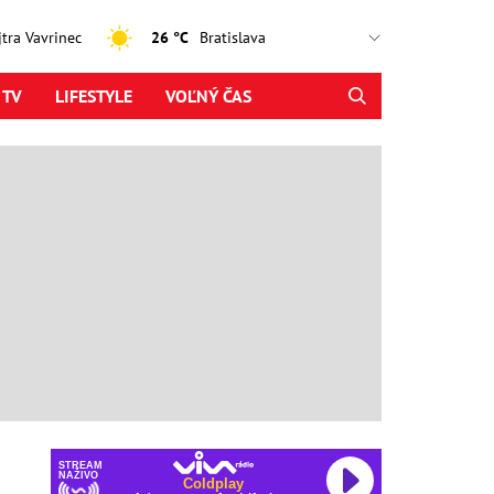
ajtra Vavrinec
26 °C
 TV
LIFESTYLE
VOĽNÝ ČAS
STREAM
NAŽIVO
Coldplay