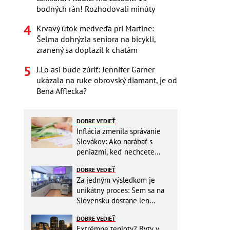
bodných rán! Rozhodovali minúty
Krvavý útok medveďa pri Martine:
Šelma dohrýzla seniora na bicykli,
zranený sa doplazil k chatám
J.Lo asi bude zúriť: Jennifer Garner
ukázala na ruke obrovský diamant, je od
Bena Afflecka?
DOBRE VEDIEŤ
Inflácia zmenila správanie
Slovákov: Ako narábať s
peniazmi, keď nechcete
zbytočne riskovať?
DOBRE VEDIEŤ
Za jedným výsledkom je
unikátny proces: Sem sa na
Slovensku dostane len
málokto
DOBRE VEDIEŤ
Extrémne teploty? Byty v