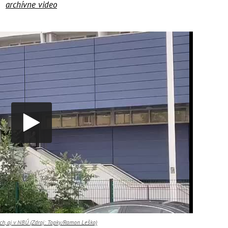
archívne video
h, aj v NBÚ (Zdroj: Topky/Ramon Leško)