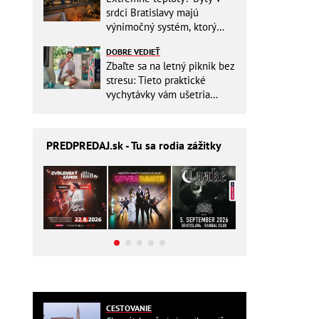
srdci Bratislavy majú
výnimočný systém, ktorý
ešte aj šetrí náklady
DOBRE VEDIEŤ
Zbaľte sa na letný piknik bez
stresu: Tieto praktické
vychytávky vám ušetria
miesto v batohu!
PREDPREDAJ
.sk - Tu sa rodia zážitky
CESTOVANIE