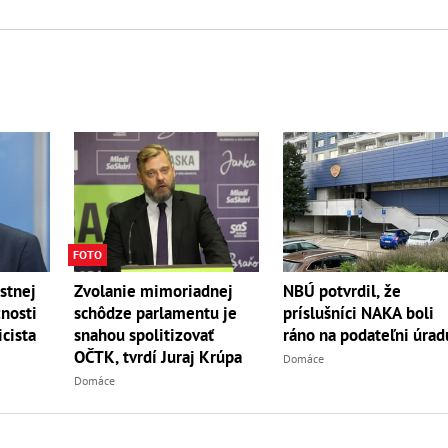
FOTO
NBÚ potvrdil, že
stnej
Zvolanie mimoriadnej
príslušníci NAKA boli
žnosti
schôdze parlamentu je
ráno na podateľni úrad
icista
snahou spolitizovať
OČTK, tvrdí Juraj Krúpa
Domáce
Domáce