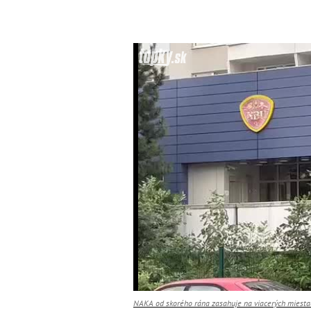
NAKA od skorého rána zasahuje na viacerých miestac