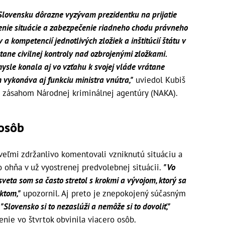
 Slovensku dôrazne vyzývam prezidentku na prijatie
enie situácie a zabezpečenie riadneho chodu právneho
 kompetencií jednotlivých zložiek a inštitúcií štátu v
ane civilnej kontroly nad ozbrojenými zložkami.
ysle konala aj vo vzťahu k svojej vláde vrátane
m vykonáva aj funkciu ministra vnútra,"
uviedol Kubiš
ým zásahom Národnej kriminálnej agentúry (NAKA).
 osôb
 veľmi zdržanlivo komentovali vzniknutú situáciu a
o ohňa v už vyostrenej predvolebnej situácii.
"Vo
 sveta som sa často stretol s krokmi a vývojom, ktorý sa
ktom,"
upozornil. Aj preto je znepokojený súčasným
.
"Slovensko si to nezaslúži a nemôže si to dovoliť,"
enie vo štvrtok obvinila viacero osôb.