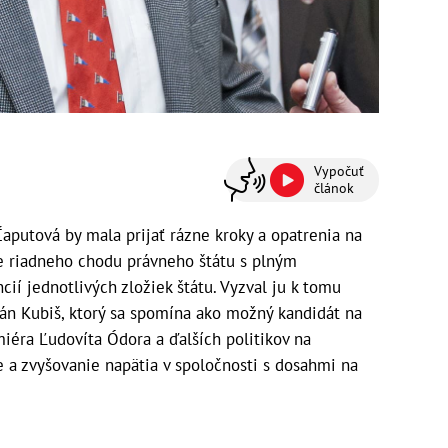
Vypočuť
článok
aputová by mala prijať rázne kroky a opatrenia na
e riadneho chodu právneho štátu s plným
í jednotlivých zložiek štátu. Vyzval ju k tomu
Ján Kubiš, ktorý sa spomína ako možný kandidát na
miéra Ľudovíta Ódora a ďalších politikov na
e a zvyšovanie napätia v spoločnosti s dosahmi na