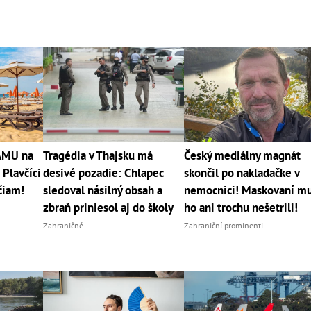
RÁMU na
Tragédia v Thajsku má
Český mediálny magnát
 Plavčíci
desivé pozadie: Chlapec
skončil po nakladačke v
čiam!
sledoval násilný obsah a
nemocnici! Maskovaní m
zbraň priniesol aj do školy
ho ani trochu nešetrili!
Zahraničné
Zahraniční prominenti