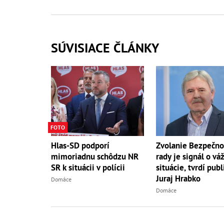
SÚVISIACE ČLÁNKY
FOTO
Hlas-SD podporí
Zvolanie Bezpečno
mimoriadnu schôdzu NR
rady je signál o vá
SR k situácii v polícii
situácie, tvrdí publ
Juraj Hrabko
Domáce
Domáce