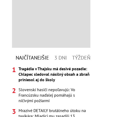
NAJČÍTANEJŠIE
3 DNI
TÝŽDEŇ
Tragédia v Thajsku má desivé pozadie:
Chlapec sledoval násilný obsah a zbraň
priniesol aj do školy
Slovenskí hasiči nepoľavujú: Vo
Francúzsku naďalej pomáhajú s
ničivými požiarmi
Mrazivé DETAILY brutálneho útoku na
taxikára: Mladíci mu zasadili 13