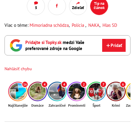
Tip na
5
Zdieľať
článok
Viac o téme:
Mimoriadna schôdza
,
Polícia
,
NAKA
,
Hlas SD
Pridajte si Topky.sk
medzi Vaše
Pridať
preferované zdroje na Google
Nahlásiť chybu
16
4
4
2
7
6
Najčítanejšie
Domáce
Zahraničné
Prominenti
Šport
Krimi
Zaují