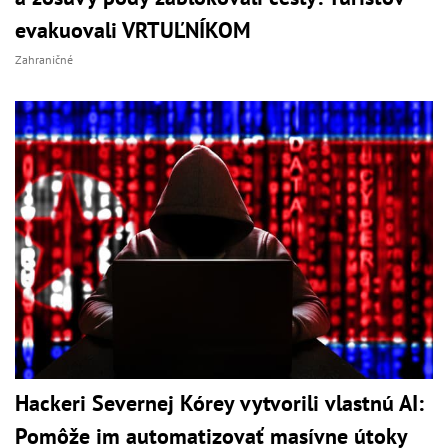
evakuovali VRTUĽNÍKOM
Zahraničné
Hackeri Severnej Kórey vytvorili vlastnú AI:
Pomôže im automatizovať masívne útoky