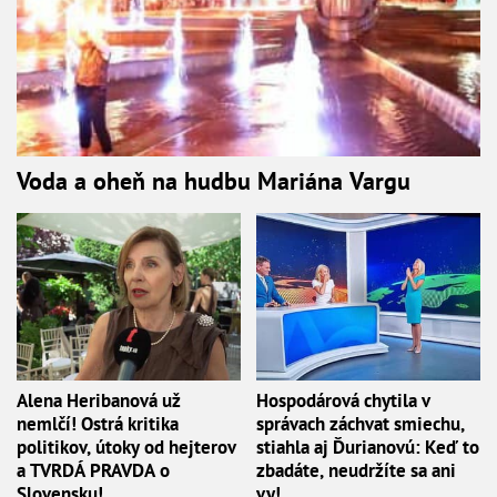
Voda a oheň na hudbu Mariána Vargu
Alena Heribanová už
Hospodárová chytila v
nemlčí! Ostrá kritika
správach záchvat smiechu,
politikov, útoky od hejterov
stiahla aj Ďurianovú: Keď to
a TVRDÁ PRAVDA o
zbadáte, neudržíte sa ani
Slovensku!
vy!