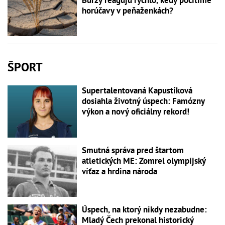
horúčavy v peňaženkách?
ŠPORT
Supertalentovaná Kapustíková
dosiahla životný úspech: Famózny
výkon a nový oficiálny rekord!
Smutná správa pred štartom
atletických ME: Zomrel olympijský
víťaz a hrdina národa
Úspech, na ktorý nikdy nezabudne:
Mladý Čech prekonal historický