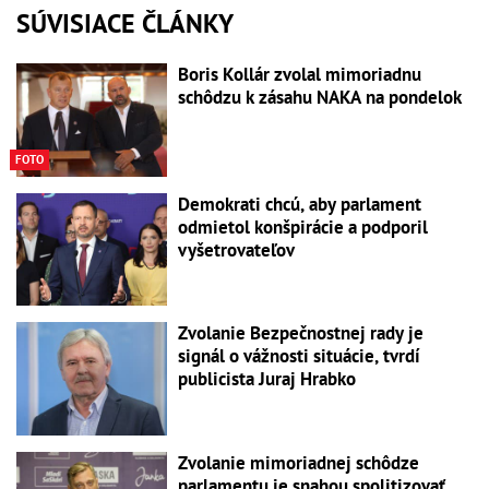
SÚVISIACE ČLÁNKY
Boris Kollár zvolal mimoriadnu
schôdzu k zásahu NAKA na pondelok
FOTO
Demokrati chcú, aby parlament
odmietol konšpirácie a podporil
vyšetrovateľov
Zvolanie Bezpečnostnej rady je
signál o vážnosti situácie, tvrdí
publicista Juraj Hrabko
Zvolanie mimoriadnej schôdze
parlamentu je snahou spolitizovať