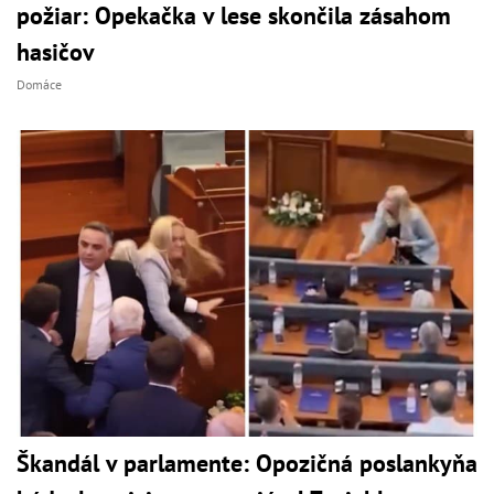
požiar: Opekačka v lese skončila zásahom
hasičov
Domáce
Škandál v parlamente: Opozičná poslankyňa