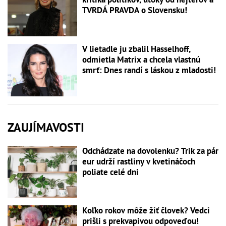
TVRDÁ PRAVDA o Slovensku!
V lietadle ju zbalil Hasselhoff,
odmietla Matrix a chcela vlastnú
smrť: Dnes randí s láskou z mladosti!
ZAUJÍMAVOSTI
Odchádzate na dovolenku? Trik za pár
eur udrží rastliny v kvetináčoch
poliate celé dni
Koľko rokov môže žiť človek? Vedci
prišli s prekvapivou odpoveďou!