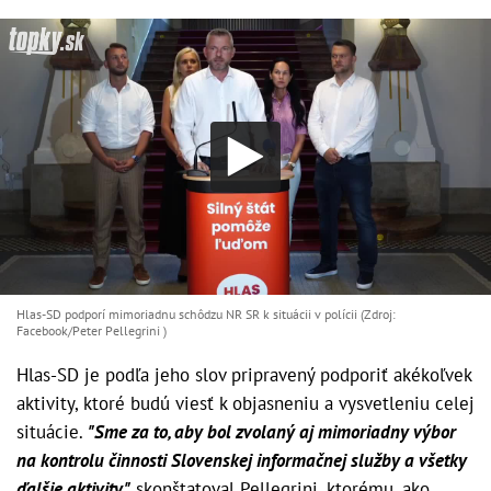
Hlas-SD podporí mimoriadnu schôdzu NR SR k situácii v polícii (Zdroj:
Facebook/Peter Pellegrini )
Hlas-SD je podľa jeho slov pripravený podporiť akékoľvek
aktivity, ktoré budú viesť k objasneniu a vysvetleniu celej
situácie.
"Sme za to, aby bol zvolaný aj mimoriadny výbor
na kontrolu činnosti Slovenskej informačnej služby a všetky
ďalšie aktivity,"
skonštatoval Pellegrini, ktorému, ako