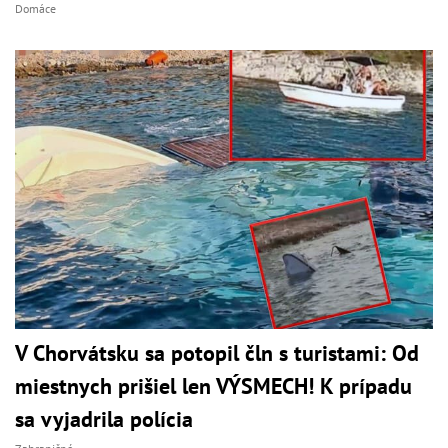
Domáce
V Chorvátsku sa potopil čln s turistami: Od
miestnych prišiel len VÝSMECH! K prípadu
sa vyjadrila polícia