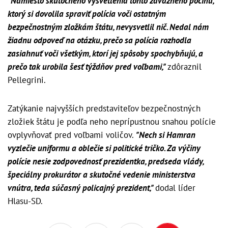
"Namiesto skutočného vysvetlenia tohto závažného počinu,
ktorý si dovolila spraviť polícia voči ostatným
bezpečnostným zložkám štátu, nevysvetlil nič. Nedal nám
žiadnu odpoveď na otázku, prečo sa polícia rozhodla
zasiahnuť voči všetkým, ktorí jej spôsoby spochybňujú, a
prečo tak urobila šesť týždňov pred voľbami,"
zdôraznil
Pellegrini.
Zatýkanie najvyšších predstaviteľov bezpečnostných
zložiek štátu je podľa neho neprípustnou snahou polície
ovplyvňovať pred voľbami voličov.
"Nech si Hamran
vyzlečie uniformu a oblečie si politické tričko. Za výčiny
polície nesie zodpovednosť prezidentka, predseda vlády,
špeciálny prokurátor a skutočné vedenie ministerstva
vnútra, teda súčasný policajný prezident,"
dodal líder
Hlasu-SD.