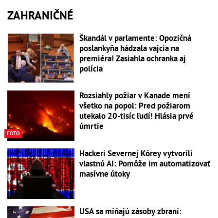
ZAHRANIČNÉ
Škandál v parlamente: Opozičná
poslankyňa hádzala vajcia na
premiéra! Zasiahla ochranka aj
polícia
Rozsiahly požiar v Kanade mení
všetko na popol: Pred požiarom
utekalo 20-tisíc ľudí! Hlásia prvé
úmrtie
FOTO
Hackeri Severnej Kórey vytvorili
vlastnú AI: Pomôže im automatizovať
masívne útoky
USA sa míňajú zásoby zbraní: