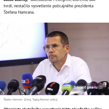
tvrdí, nestačilo vysvetlenie policajného prezidenta
Štefana Hamrana.
Zobraziť galériu
(2)
Štefan Hamran (Zdroj: Topky/Ramon Leško)