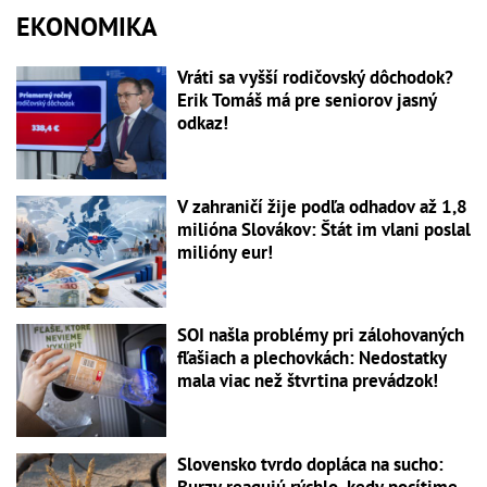
EKONOMIKA
Vráti sa vyšší rodičovský dôchodok?
Erik Tomáš má pre seniorov jasný
odkaz!
V zahraničí žije podľa odhadov až 1,8
milióna Slovákov: Štát im vlani poslal
milióny eur!
SOI našla problémy pri zálohovaných
fľašiach a plechovkách: Nedostatky
mala viac než štvrtina prevádzok!
Slovensko tvrdo dopláca na sucho:
Burzy reagujú rýchlo, kedy pocítime