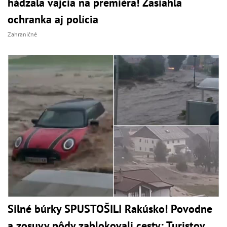
hádzala vajcia na premiéra! Zasiahla
ochranka aj polícia
Zahraničné
Silné búrky SPUSTOŠILI Rakúsko! Povodne
a zosuvy pôdy zablokovali cesty: Turistov