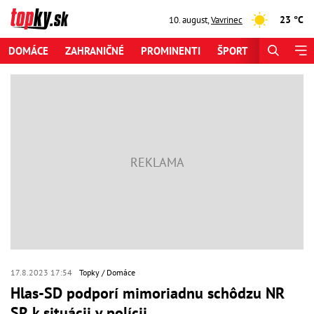
23 °C
10. august
,
Vavrinec
DOMÁCE
ZAHRANIČNÉ
PROMINENTI
ŠPORT
ZAUJÍMAV
17.8.2023 17:54
Topky
Domáce
Hlas-SD podporí mimoriadnu schôdzu NR
SR k situácii v polícii