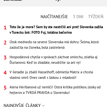
NAJČÍTANEJŠIE
3 DNI
TÝŽDEŇ
Toto že je more? Sem by ste nestrčili ani prst! Slovenka zažila
v Turecku šok: FOTO Fuj, totálna bačorina
Útok medveďa na severe Slovenska má dohru: Šelma, ktorá
zaútočila na človeka, bola zastrelená
Hospodárová chytila v správach záchvat smiechu, stiahla aj
Ďurianovú: Keď to zbadáte, neudržíte sa ani vy!
V lietadle ju zbalil Hasselhoff, odmietla Matrix a chcela
vlastnú smrť: Dnes randí s láskou z mladosti!
Alena Heribanová už nemlčí! Ostrá kritika politikov, útoky od
hejterov a TVRDÁ PRAVDA o Slovensku!
NAJNOVŠIE ČLÁNKY