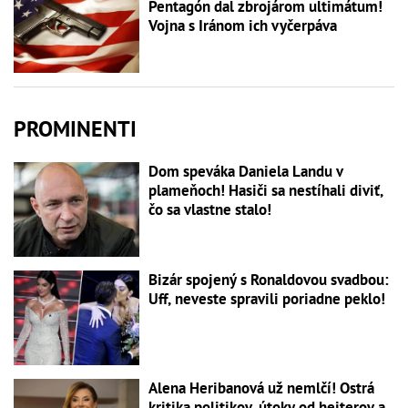
Pentagón dal zbrojárom ultimátum!
Vojna s Iránom ich vyčerpáva
PROMINENTI
Dom speváka Daniela Landu v
plameňoch! Hasiči sa nestíhali diviť,
čo sa vlastne stalo!
Bizár spojený s Ronaldovou svadbou:
Uff, neveste spravili poriadne peklo!
Alena Heribanová už nemlčí! Ostrá
kritika politikov, útoky od hejterov a