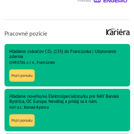
Pracovné pozície
Hľadáme zváračov CO₂ (135) do Francúzska | Ubytovanie
zdarma
CHRISTAL s. r. o., Francúzsko
Pozri ponuku
Hľadáme nového/vú Elektrošpecialistu/ku pre NAY Banská
Bystrica, OC Europa. Neváhaj a pridaj sa k nám.
NAY a.s., Banská Bystrica
Pozri ponuku