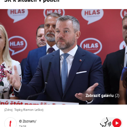
Zobraziť galériu
(2)
(Zdroj: Topky/Ramon Leško)
© Zoznam/
TASR