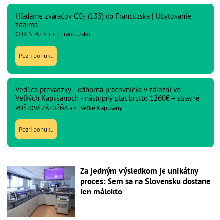
Hľadáme zváračov CO₂ (135) do Francúzska | Ubytovanie
zdarma
CHRISTAL s. r. o., Francúzsko
Pozri ponuku
Vedúca prevádzky - odborná pracovníčka v záložni vo
Veľkých Kapušanoch - nástupný plat brutto 1260€ + stravné
POŠTOVÁ ZÁLOŽŇA a.s., Veľké Kapušany
Pozri ponuku
Za jedným výsledkom je unikátny
proces: Sem sa na Slovensku dostane
len málokto