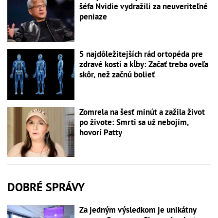
šéfa Nvidie vydražili za neuveriteľné
peniaze
5 najdôležitejších rád ortopéda pre
zdravé kosti a kĺby: Začať treba oveľa
skôr, než začnú bolieť
Zomrela na šesť minút a zažila život
po živote: Smrti sa už nebojím,
hovorí Patty
DOBRÉ SPRÁVY
Za jedným výsledkom je unikátny