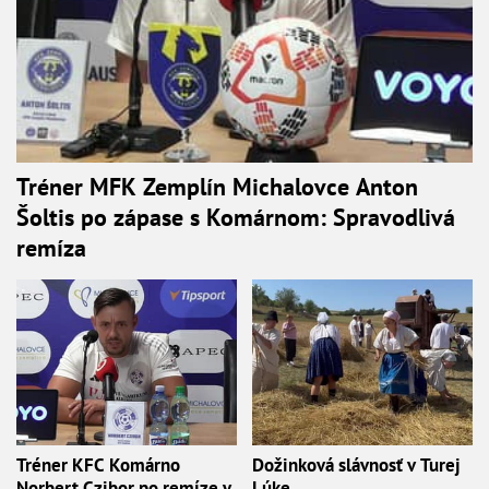
Tréner MFK Zemplín Michalovce Anton
Šoltis po zápase s Komárnom: Spravodlivá
remíza
Tréner KFC Komárno
Dožinková slávnosť v Turej
Norbert Czibor po remíze v
Lúke