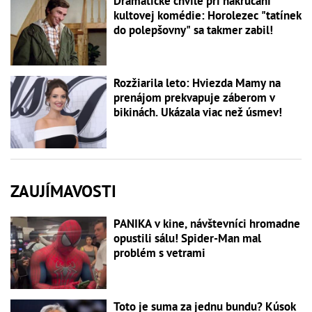
Dramatické chvíle pri nakrúcaní
kultovej komédie: Horolezec "tatínek
do polepšovny" sa takmer zabil!
Rozžiarila leto: Hviezda Mamy na
prenájom prekvapuje záberom v
bikinách. Ukázala viac než úsmev!
ZAUJÍMAVOSTI
PANIKA v kine, návštevníci hromadne
opustili sálu! Spider-Man mal
problém s vetrami
Toto je suma za jednu bundu? Kúsok