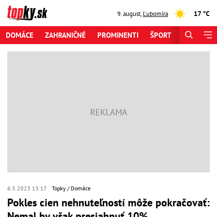
17 °C
9. august
,
Ľubomíra
DOMÁCE
ZAHRANIČNÉ
PROMINENTI
ŠPORT
ZAUJÍMAV
6.5.2023 13:17
Topky
Domáce
Pokles cien nehnuteľností môže pokračovať:
Nemal by však presiahnuť 10%