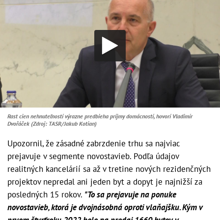
Rast cien nehnuteľností výrazne predbieha príjmy domácností, hovorí Vladimír
Dvořáček (Zdroj: TASR/Jakub Kotian)
Upozornil, že zásadné zabrzdenie trhu sa najviac
prejavuje v segmente novostavieb. Podľa údajov
realitných kancelárií sa až v tretine nových rezidenčných
projektov nepredal ani jeden byt a dopyt je najnižší za
posledných 15 rokov.
"To sa prejavuje na ponuke
novostavieb, ktorá je dvojnásobná oproti vlaňajšku. Kým v
prvom štvrťroku 2022 bolo na predaj 1660 bytov v