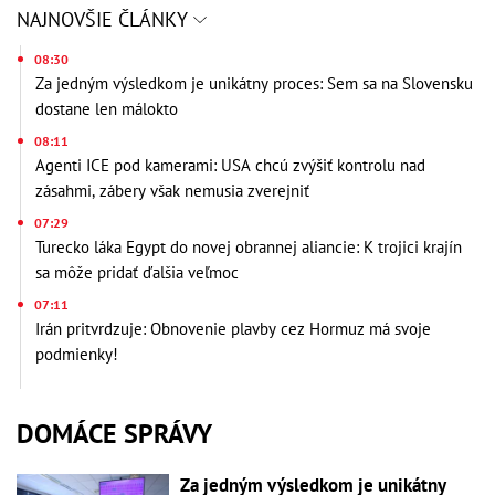
NAJNOVŠIE ČLÁNKY
08:30
Za jedným výsledkom je unikátny proces: Sem sa na Slovensku
dostane len málokto
08:11
Agenti ICE pod kamerami: USA chcú zvýšiť kontrolu nad
zásahmi, zábery však nemusia zverejniť
07:29
Turecko láka Egypt do novej obrannej aliancie: K trojici krajín
sa môže pridať ďalšia veľmoc
07:11
Irán pritvrdzuje: Obnovenie plavby cez Hormuz má svoje
podmienky!
DOMÁCE SPRÁVY
Za jedným výsledkom je unikátny