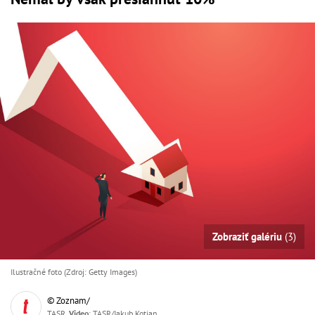
Zobraziť galériu
(3)
Ilustračné foto (Zdroj: Getty Images)
© Zoznam/
TASR,
Video
: TASR/Jakub Kotian