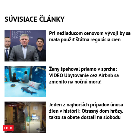
SÚVISIACE ČLÁNKY
Pri nežiaducom cenovom vývoji by sa
mala použiť štátna regulácia cien
Ženy špehoval priamo v sprche:
VIDEO Ubytovanie cez Airbnb sa
zmenilo na nočnú moru!
Jeden z najhorších prípadov únosu
žien v histórii: Otrasný dom hrôzy,
takto sa obete dostali na slobodu
FOTO