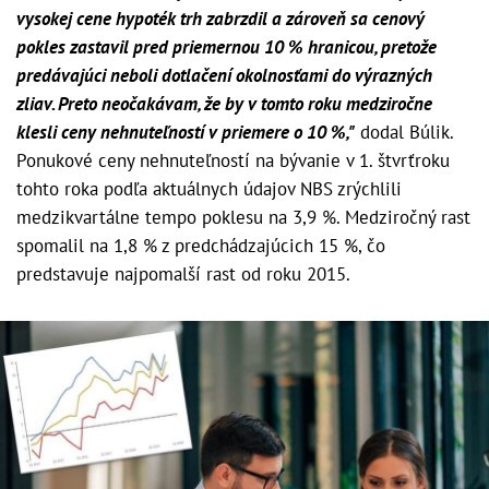
vysokej cene hypoték trh zabrzdil a zároveň sa cenový
pokles zastavil pred priemernou 10 % hranicou, pretože
predávajúci neboli dotlačení okolnosťami do výrazných
zliav. Preto neočakávam, že by v tomto roku medziročne
klesli ceny nehnuteľností v priemere o 10 %,"
dodal Búlik.
Ponukové ceny nehnuteľností na bývanie v 1. štvrťroku
tohto roka podľa aktuálnych údajov NBS zrýchlili
medzikvartálne tempo poklesu na 3,9 %. Medziročný rast
spomalil na 1,8 % z predchádzajúcich 15 %, čo
predstavuje najpomalší rast od roku 2015.