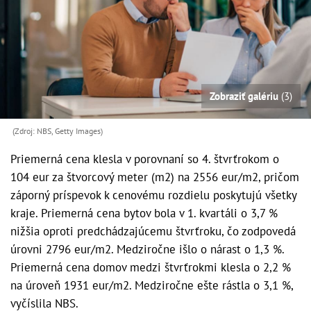
Zobraziť galériu
(3)
(Zdroj: NBS, Getty Images)
Priemerná cena klesla v porovnaní so 4. štvrťrokom o
104 eur za štvorcový meter (m2) na 2556 eur/m2, pričom
záporný príspevok k cenovému rozdielu poskytujú všetky
kraje. Priemerná cena bytov bola v 1. kvartáli o 3,7 %
nižšia oproti predchádzajúcemu štvrťroku, čo zodpovedá
úrovni 2796 eur/m2. Medziročne išlo o nárast o 1,3 %.
Priemerná cena domov medzi štvrťrokmi klesla o 2,2 %
na úroveň 1931 eur/m2. Medziročne ešte rástla o 3,1 %,
vyčíslila NBS.