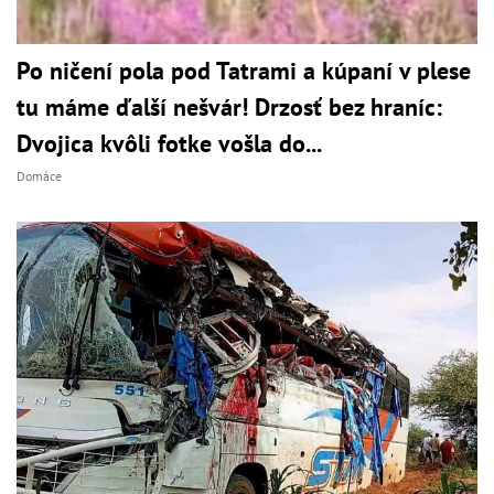
Po ničení pola pod Tatrami a kúpaní v plese
tu máme ďalší nešvár! Drzosť bez hraníc:
Dvojica kvôli fotke vošla do...
Domáce