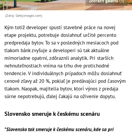
Zobraziť galériu
(3)
(Zdroj: Gettyimages.com)
Kým totiž developer spustí stavebné práce na novej
etape projektu, potrebuje dosiahnuť určité percento
predpredaja bytov. To sa v posledných mesiacoch pod
tlakom bánk zvyšuje a developeri sú tak aktuálne
mimoriadne opatrní, zdôraznil analytik. Pri starších
nehnuteľnostiach vníma na trhu dve protichodné
tendencie. V individuálnych prípadoch môžu dosiahnuť
cenové zľavy až 20 %, pokiaľ je predávajúci pod časovým
tlakom. Naopak, majitelia bytov, ktorí výnos z predaja
súrne nepotrebujú, ďalej čakajú na oživenie dopytu.
Slovensko smeruje k českému scenáru
"Slovensko tak smeruje k českému scenáru, kde sa pri