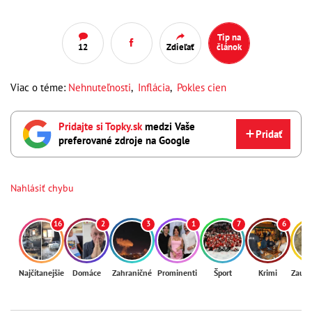
Tip na
12
Zdieľať
článok
Viac o téme:
Nehnuteľnosti
,
Inflácia
,
Pokles cien
Pridajte si Topky.sk
medzi Vaše
Pridať
preferované zdroje na Google
Nahlásiť chybu
16
2
3
1
7
6
Najčítanejšie
Domáce
Zahraničné
Prominenti
Šport
Krimi
Zaují