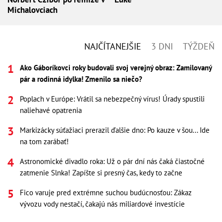
Michalovciach
NAJČÍTANEJŠIE
3 DNI
TÝŽDEŇ
Ako Gáboríkovci roky budovali svoj verejný obraz: Zamilovaný
pár a rodinná idylka! Zmenilo sa niečo?
Poplach v Európe: Vrátil sa nebezpečný vírus! Úrady spustili
naliehavé opatrenia
Markizácky súťažiaci prerazil ďalšie dno: Po kauze v šou... Ide
na tom zarábať!
Astronomické divadlo roka: Už o pár dní nás čaká čiastočné
zatmenie Slnka! Zapíšte si presný čas, kedy to začne
Fico varuje pred extrémne suchou budúcnosťou: Zákaz
vývozu vody nestačí, čakajú nás miliardové investície