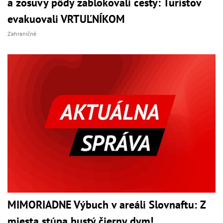
a zosuvy pôdy zablokovali cesty: Turistov
evakuovali VRTUĽNÍKOM
Zahraničné
MIMORIADNE Výbuch v areáli Slovnaftu: Z
miesta stúpa hustý čierny dym!