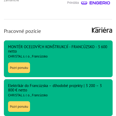
Zahraničné
Pracovné pozície
MONTÉR OCEĽOVÝCH KONŠTRUKCIÍ - FRANCÚZSKO - 3 600
netto
CHRISTAL s. r. o., Francúzsko
Pozri ponuku
Elektrikár do Francúzska – dlhodobé projekty | 3 200 – 3
800 € netto
CHRISTAL s. r. o., Francúzsko
Pozri ponuku