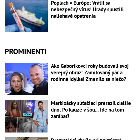
Poplach v Európe: Vrátil sa
nebezpečný vírus! Úrady spustili
naliehavé opatrenia
PROMINENTI
Ako Gáboríkovci roky budovali svoj
verejný obraz: Zamilovaný pár a
rodinná idylka! Zmenilo sa niečo?
Markizácky súťažiaci prerazil ďalšie
dno: Po kauze v šou... Ide na tom
zarábať!