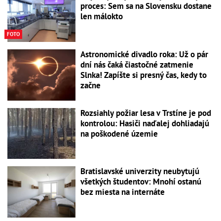
proces: Sem sa na Slovensku dostane
len málokto
FOTO
Astronomické divadlo roka: Už o pár
dní nás čaká čiastočné zatmenie
Slnka! Zapíšte si presný čas, kedy to
začne
Rozsiahly požiar lesa v Trstíne je pod
kontrolou: Hasiči naďalej dohliadajú
na poškodené územie
Bratislavské univerzity neubytujú
všetkých študentov: Mnohí ostanú
bez miesta na internáte