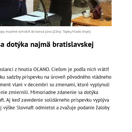
opy musíme schváliť do konca júna (Zdroj: Topky/Vlado Anjel)
a dotýka najmä bratislavskej
slanci z hnutia OĽANO. Cieľom je podľa nich vrátiť
šku sadzby príspevku na úroveň pôvodného vládneho
ament vlani v decembri so zmenami, ktoré vyplynuli
enie zmiernili. Mimoriadne zdanenie sa dotýka
aft. Aj keď zavedenie solidárneho príspevku vyplýva
ej výške Slovnaft odmietol a zvažuje podanie žaloby