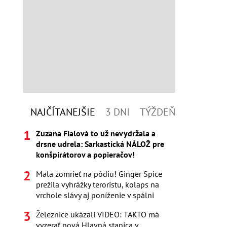
NAJČÍTANEJŠIE
3 DNI
TÝŽDEŇ
Zuzana Fialová to už nevydržala a
drsne udrela: Sarkastická NÁLOŽ pre
konšpirátorov a popieračov!
Mala zomrieť na pódiu! Ginger Spice
prežila vyhrážky teroristu, kolaps na
vrchole slávy aj poníženie v spálni
Železnice ukázali VIDEO: TAKTO má
vyzerať nová Hlavná stanica v