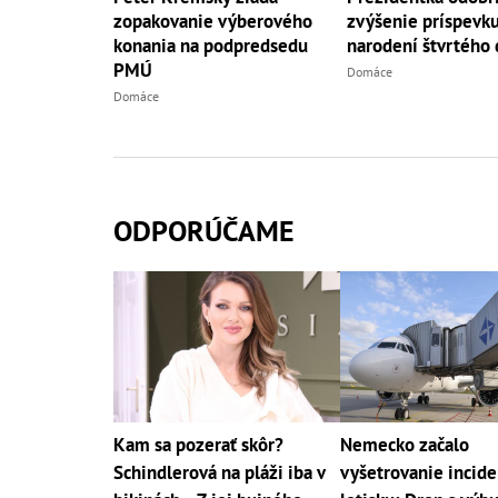
zopakovanie výberového
zvýšenie príspevku
konania na podpredsedu
narodení štvrtého 
PMÚ
Domáce
Domáce
ODPORÚČAME
Kam sa pozerať skôr?
Nemecko začalo
Schindlerová na pláži iba v
vyšetrovanie incide