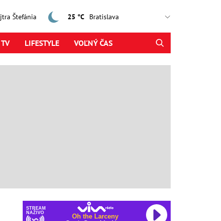
ajtra Štefánia
25 °C
 TV
LIFESTYLE
VOĽNÝ ČAS
STREAM
NAŽIVO
Oh the Larceny