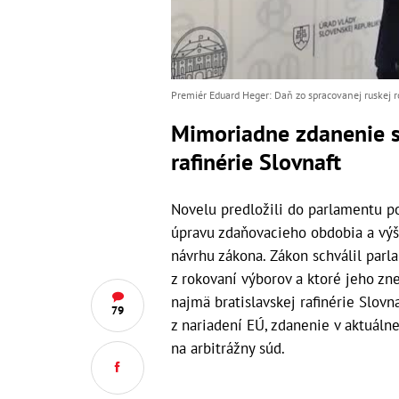
Premiér Eduard Heger: Daň zo spracovanej ruskej r
Mimoriadne zdanenie s
rafinérie Slovnaft
Novelu predložili do parlamentu po
úpravu zdaňovacieho obdobia a vý
návrhu zákona. Zákon schválil parl
z rokovaní výborov a ktoré jeho zn
najmä bratislavskej rafinérie Slovn
79
z nariadení EÚ, zdanenie v aktuáln
na arbitrážny súd.