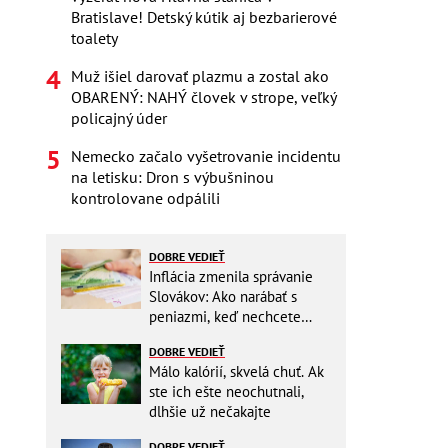
Bratislave! Detský kútik aj bezbarierové
toalety
Muž išiel darovať plazmu a zostal ako
OBARENÝ: NAHÝ človek v strope, veľký
policajný úder
Nemecko začalo vyšetrovanie incidentu
na letisku: Dron s výbušninou
kontrolovane odpálili
DOBRE VEDIEŤ
Inflácia zmenila správanie
Slovákov: Ako narábať s
peniazmi, keď nechcete
zbytočne riskovať?
DOBRE VEDIEŤ
Málo kalórií, skvelá chuť. Ak
ste ich ešte neochutnali,
dlhšie už nečakajte
DOBRE VEDIEŤ