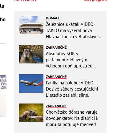
DOMÁCE
eho
Železnice ukázali VIDEO:
TAKTO má vyzerať nová
Hlavná stanica v Bratislave!
Detský kútik aj bezbarierové
ZAHRANIČNÉ
toalety
Absolútny ŠOK v
parlamente: Hlavným
vchodom doň uprostred
zasadania napochodovali
ZAHRANIČNÉ
KAPYBARY, kde sa tam
Panika na palube: VIDEO
nabrali?
Desivé zábery cestujúcich!
Lietadlo zasiahli silné
turbulencie! 17 zranených
ZAHRANIČNÉ
Chorvátsko dôrazne varuje
dovolenkárov: Na diaľnici k
moru sa potuluje medveď