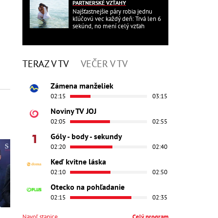
PARTNERSKÉ VZŤAHY
Najšťastnejšie páry robia jednu
kľúčovú vec každý deň: Trvá len 6
sekúnd, no mení celý vzťah
TERAZ V TV
VEČER V TV
Zámena manželiek
02:15
03:15
Noviny TV JOJ
02:05
02:55
Góly - body - sekundy
02:20
02:40
Keď kvitne láska
02:10
02:50
Otecko na pohľadanie
02:15
02:35
Navoľ stanice
Celý program