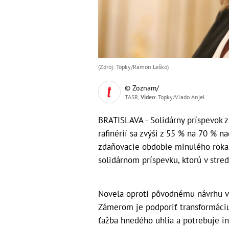
(Zdroj: Topky/Ramon Leško)
© Zoznam/
TASR,
Video
: Topky/Vlado Anjel
BRATISLAVA - Solidárny príspevok z
rafinérií sa zvýši z 55 % na 70 % n
zdaňovacie obdobie minulého roka, 
solidárnom príspevku, ktorú v stre
Novela oproti pôvodnému návrhu vy
Zámerom je podporiť transformáciu 
ťažba hnedého uhlia a potrebuje inv