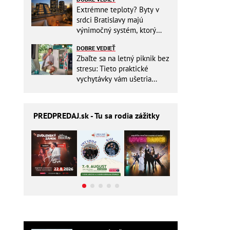
Extrémne teploty? Byty v
srdci Bratislavy majú
výnimočný systém, ktorý
ešte aj šetrí náklady
DOBRE VEDIEŤ
Zbaľte sa na letný piknik bez
stresu: Tieto praktické
vychytávky vám ušetria
miesto v batohu!
PREDPREDAJ
.sk - Tu sa rodia zážitky