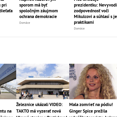
 pri
sporom má byť
prezidentku: Nevyvodila
dieťaťa
spoločným záujmom
zodpovednosť voči
ochrana demokracie
Mikulcovi a súhlasí s j
praktikami
Domáce
Domáce
Železnice ukázali VIDEO:
Mala zomrieť na pódiu!
ntu na
TAKTO má vyzerať nová
Ginger Spice prežila