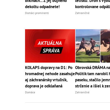
bikinách... Z jej bujného
letisku: Dron s výb
dekoltu odpadnete!
kontrolovane odpáli
Domáci prominenti
Zahraničné
KOLAPS dopravy na D1: Po
Obrovská DRÁMA na 
hromadnej nehode zasahuje
Politik tam narobil
aj záchranársky vrtuľník,
paseku, stačilo jem
doprava je odklaňaná
strčenie a išiel k ze
Domáce
Zahraničné