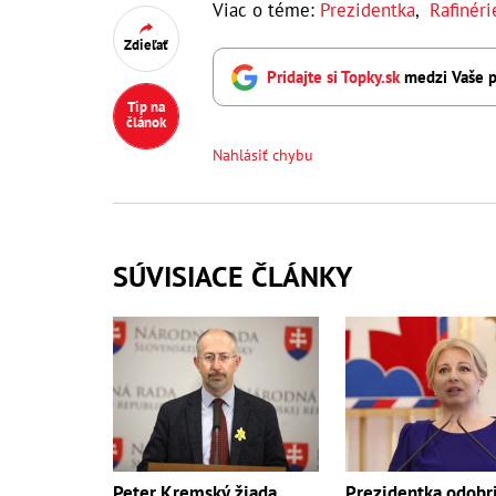
Viac o téme:
Prezidentka
,
Rafinéri
Zdieľať
Pridajte si Topky.sk
medzi Vaše p
Tip na
článok
Nahlásiť chybu
SÚVISIACE ČLÁNKY
Peter Kremský žiada
Prezidentka odobri