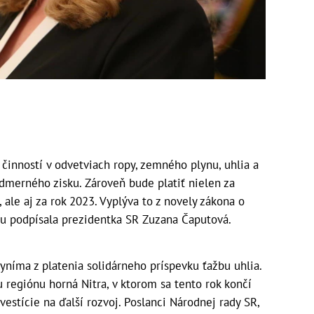
 činností v odvetviach ropy, zemného plynu, uhlia a
admerného zisku. Zároveň bude platiť nielen za
ale aj za rok 2023. Vyplýva to z novely zákona o
du podpísala prezidentka SR Zuzana Čaputová.
níma z platenia solidárneho príspevku ťažbu uhlia.
regiónu horná Nitra, v ktorom sa tento rok končí
estície na ďalší rozvoj. Poslanci Národnej rady SR,