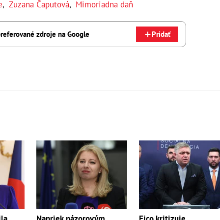
e
,
Zuzana Čaputová
,
Mimoriadna daň
referované zdroje na Google
Pridať
la
Napriek názorovým
Fico kritizuje