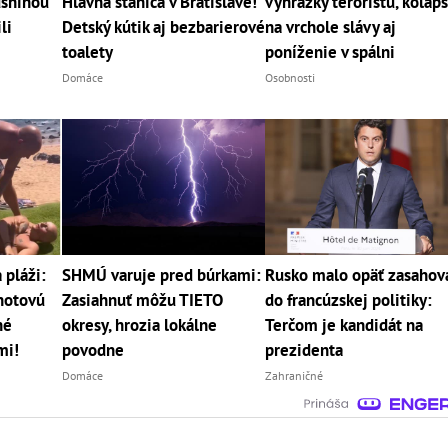
ušninou
Hlavná stanica v Bratislave!
vyhrážky teroristu, kolap
li
Detský kútik aj bezbarierové
na vrchole slávy aj
toalety
poníženie v spálni
Domáce
Osobnosti
pláži:
SHMÚ varuje pred búrkami:
Rusko malo opäť zasahov
 hotovú
Zasiahnuť môžu TIETO
do francúzskej politiky:
né
okresy, hrozia lokálne
Terčom je kandidát na
mi!
povodne
prezidenta
Domáce
Zahraničné