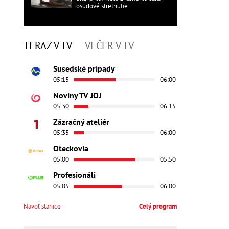
osudové stretnutie
TERAZ V TV
VEČER V TV
Susedské prípady
05:15
06:00
Noviny TV JOJ
05:30
06:15
Zázračný ateliér
05:35
06:00
Oteckovia
05:00
05:50
Profesionáli
05:05
06:00
Navoľ stanice
Celý program