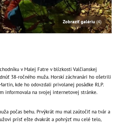
Zobraziť galériu
(4)
odníku v Malej Fatre v blízkosti Valčianskej
dnúť 38-ročného muža. Horskí záchranári ho ošetrili
 Martin, kde ho odovzdali privolanej posádke RLP.
m informovala na svojej internetovej stránke.
ža počas behu. Prvýkrát mu mal zaútočiť na tvár a
žovi prísť ešte dvakrát a pohrýzť mu celé telo,