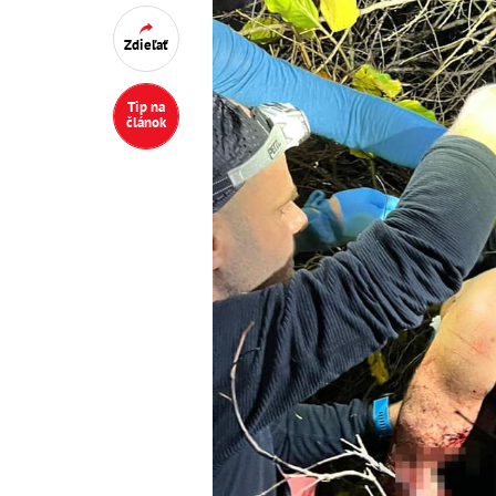
Zdieľať
Tip na
článok