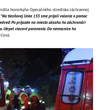
vrdila hovorkyňa Operačného strediska záchrannej
.
"Na tiesňovej linke 155 sme prijali volanie o pomoc
dveď. Po príjazde na miesto zásahu ho záchranári
ho. Utrpel viaceré poranenia. Do nemocnice ho
rčová.