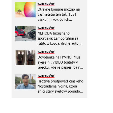
ZAHRANIČNÉ
Otravné komáre možno na
vás neletia len tak: TEST
výskumníkov, čo ich
priťahujú najviac?
ZAHRANIČNÉ
NEHODA luxusného
športiaka: Lamborghini sa
rútilo z kopca, druhé auto
dopadlo po čelnej zrážke
ZAHRANIČNÉ
horšie
Dovolenka na H*VNO! Muž
zverejnil VIDEO toalety v
Grécku, kde je papier iba na
OKRASU: Utrieť sa musíte ísť
ZAHRANIČNÉ
do kuchyne
Hrozivá predpoveď čínskeho
Nostradama: Vojna, ktorá
zničí starý svetový poriadok!
Už sa viackrát nemýlil