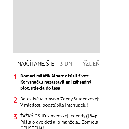
NAJČÍTANEJŠIE
3 DNI
TÝŽDEŇ
Domáci miláčik Albert okúsil život:
Korytnačku nezastavil ani záhradný
plot, utiekla do lesa
Bolestivé tajomstvo Zdeny Studenkovej:
V mladosti podstúpila interrupciu!
ŤAŽKÝ OSUD slovenskej legendy (†84):
Prišla o dve deti aj o manžela... Zomrela
OPUSTENÁ!