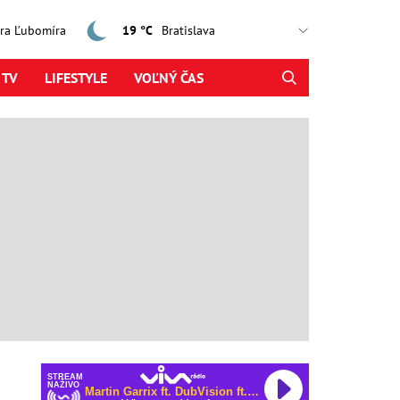
jtra Ľubomíra
19 °C
 TV
LIFESTYLE
VOĽNÝ ČAS
STREAM
NAŽIVO
Martin Garrix ft. DubVision ft. Shaun Farrugia