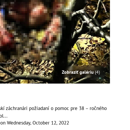
Zobraziť galériu
(4)
skí záchranári požiadaní o pomoc pre 38 – ročného
l...
on
Wednesday, October 12, 2022