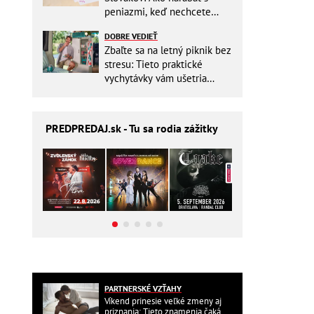
peniazmi, keď nechcete
zbytočne riskovať?
DOBRE VEDIEŤ
Zbaľte sa na letný piknik bez
stresu: Tieto praktické
vychytávky vám ušetria
miesto v batohu!
PREDPREDAJ
.sk - Tu sa rodia zážitky
PARTNERSKÉ VZŤAHY
Víkend prinesie veľké zmeny aj
priznania: Tieto znamenia čaká