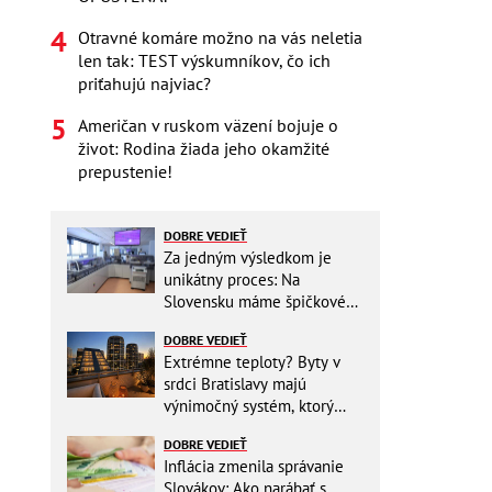
Otravné komáre možno na vás neletia
len tak: TEST výskumníkov, čo ich
priťahujú najviac?
Američan v ruskom väzení bojuje o
život: Rodina žiada jeho okamžité
prepustenie!
DOBRE VEDIEŤ
Za jedným výsledkom je
unikátny proces: Na
Slovensku máme špičkové
pracovisko
DOBRE VEDIEŤ
Extrémne teploty? Byty v
srdci Bratislavy majú
výnimočný systém, ktorý
ešte aj šetrí náklady
DOBRE VEDIEŤ
Inflácia zmenila správanie
Slovákov: Ako narábať s