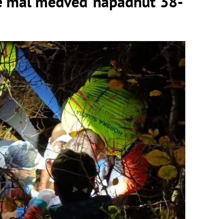
e mal medveď napadnúť 38-