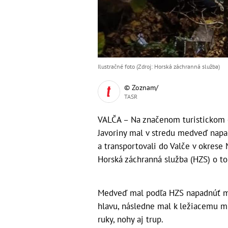
Ilustračné foto (Zdroj: Horská záchranná služba)
© Zoznam/
TASR
VALČA – Na značenom turistickom ch
Javoriny mal v stredu medveď napa
a transportovali do Valče v okrese
Horská záchranná služba (HZS) o to
Medveď mal podľa HZS napadnúť mu
hlavu, následne mal k ležiacemu mu
ruky, nohy aj trup.