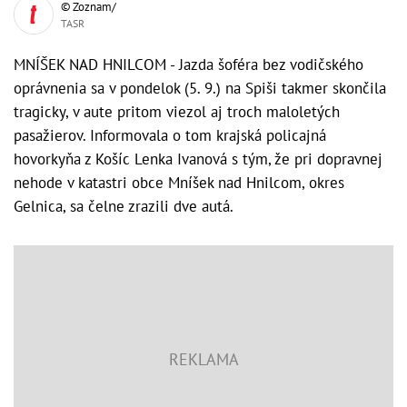
© Zoznam/
TASR
MNÍŠEK NAD HNILCOM - Jazda šoféra bez vodičského
oprávnenia sa v pondelok (5. 9.) na Spiši takmer skončila
tragicky, v aute pritom viezol aj troch maloletých
pasažierov. Informovala o tom krajská policajná
hovorkyňa z Košíc Lenka Ivanová s tým, že pri dopravnej
nehode v katastri obce Mníšek nad Hnilcom, okres
Gelnica, sa čelne zrazili dve autá.