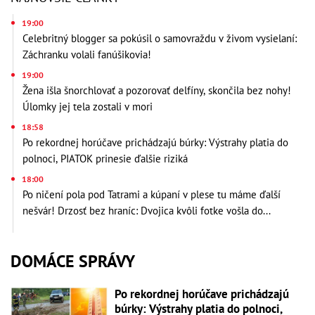
19:00
Celebritný blogger sa pokúsil o samovraždu v živom vysielaní:
Záchranku volali fanúšikovia!
19:00
Žena išla šnorchlovať a pozorovať delfíny, skončila bez nohy!
Úlomky jej tela zostali v mori
18:58
Po rekordnej horúčave prichádzajú búrky: Výstrahy platia do
polnoci, PIATOK prinesie ďalšie riziká
18:00
Po ničení pola pod Tatrami a kúpaní v plese tu máme ďalší
nešvár! Drzosť bez hraníc: Dvojica kvôli fotke vošla do...
DOMÁCE SPRÁVY
Po rekordnej horúčave prichádzajú
búrky: Výstrahy platia do polnoci,