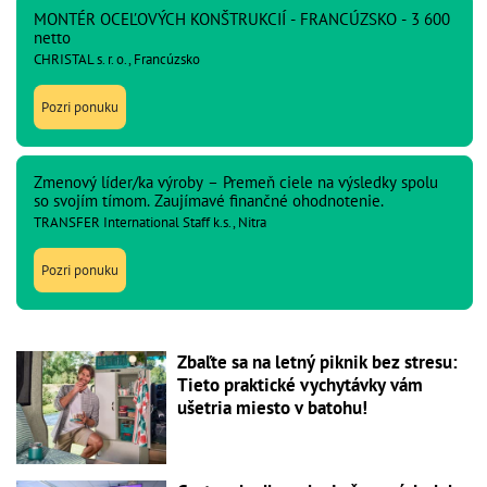
MONTÉR OCEĽOVÝCH KONŠTRUKCIÍ - FRANCÚZSKO - 3 600
netto
CHRISTAL s. r. o., Francúzsko
Pozri ponuku
Zmenový líder/ka výroby – Premeň ciele na výsledky spolu
so svojím tímom. Zaujímavé finančné ohodnotenie.
TRANSFER International Staff k.s., Nitra
Pozri ponuku
Zbaľte sa na letný piknik bez stresu:
Tieto praktické vychytávky vám
ušetria miesto v batohu!