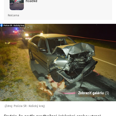
hliadke
Reklama
Zobraziť galériu
(3)
(Zdroj: Polícia SR - Košický kraj)