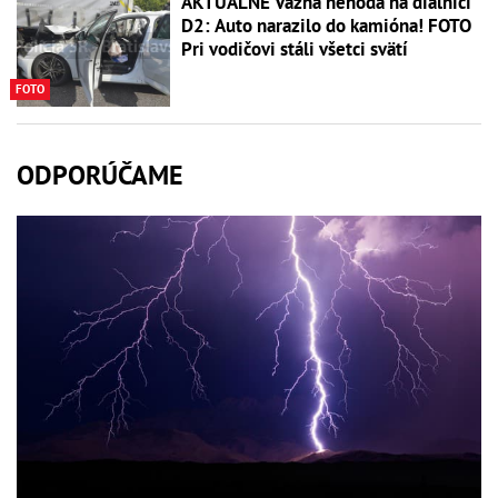
AKTUÁLNE Vážna nehoda na diaľnici
D2: Auto narazilo do kamióna! FOTO
Pri vodičovi stáli všetci svätí
FOTO
ODPORÚČAME