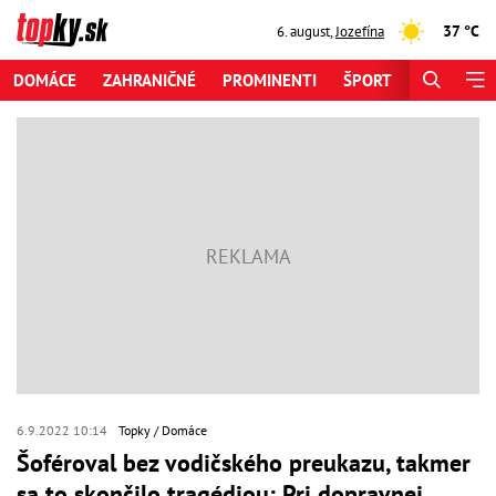
37 °C
6. august
,
Jozefína
DOMÁCE
ZAHRANIČNÉ
PROMINENTI
ŠPORT
ZAUJÍMAV
6.9.2022 10:14
Topky
Domáce
Šoféroval bez vodičského preukazu, takmer
sa to skončilo tragédiou: Pri dopravnej