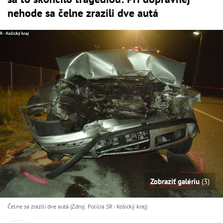
nehode sa čelne zrazili dve autá
Zobraziť galériu
(3)
Čelne sa zrazili dve autá (Zdroj: Polícia SR - Košický kraj)