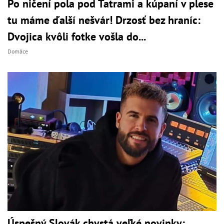
Po ničení pola pod Tatrami a kúpaní v plese
tu máme ďalší nešvár! Drzosť bez hraníc:
Dvojica kvôli fotke vošla do...
Domáce
Úspešný Slovák chystá veľké novinky: