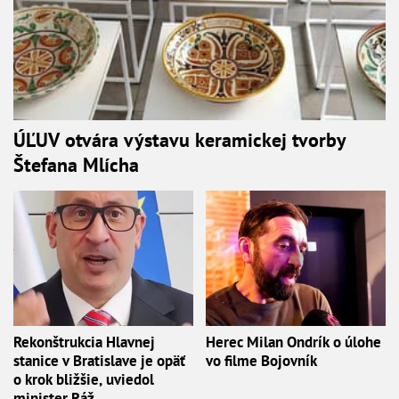
ÚĽUV otvára výstavu keramickej tvorby
Štefana Mlícha
Rekonštrukcia Hlavnej
Herec Milan Ondrík o úlohe
stanice v Bratislave je opäť
vo filme Bojovník
o krok bližšie, uviedol
minister Ráž