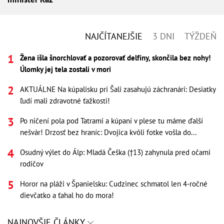
NAJČÍTANEJŠIE
3 DNI
TÝŽDEŇ
Žena išla šnorchlovať a pozorovať delfíny, skončila bez nohy!
Úlomky jej tela zostali v mori
AKTUÁLNE Na kúpalisku pri Šali zasahujú záchranári: Desiatky
ľudí mali zdravotné ťažkosti!
Po ničení pola pod Tatrami a kúpaní v plese tu máme ďalší
nešvár! Drzosť bez hraníc: Dvojica kvôli fotke vošla do...
Osudný výlet do Álp: Mladá Češka (†13) zahynula pred očami
rodičov
Horor na pláži v Španielsku: Cudzinec schmatol len 4-ročné
dievčatko a ťahal ho do mora!
NAJNOVŠIE ČLÁNKY