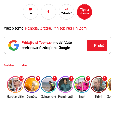
Tip na
4
Zdieľať
článok
Viac o téme:
Nehoda
,
Zrážka
,
Mníšek nad Hnilcom
Pridajte si Topky.sk
medzi Vaše
Pridať
preferované zdroje na Google
Nahlásiť chybu
16
3
5
5
7
2
Najčítanejšie
Domáce
Zahraničné
Prominenti
Šport
Krimi
Zaují