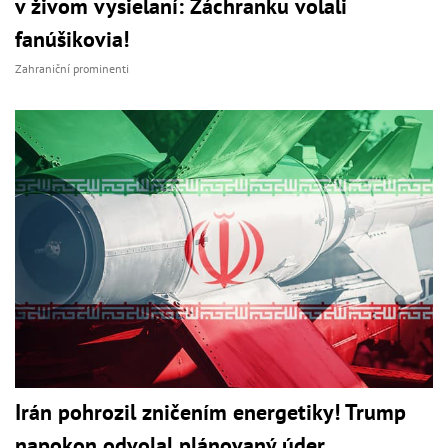
v živom vysielaní: Záchranku volali
fanúšikovia!
Zahraniční prominenti
Irán pohrozil zničením energetiky! Trump
napokon odvolal plánovaný úder