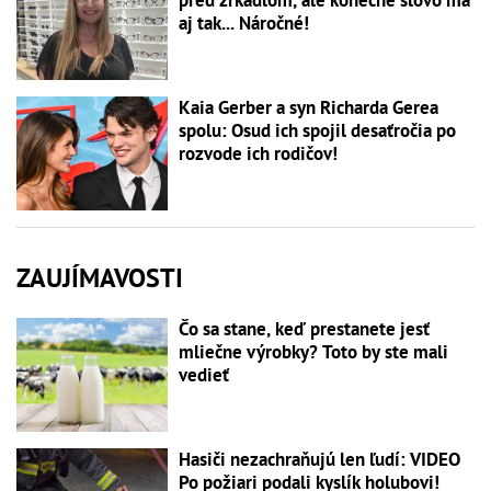
pred zrkadlom, ale konečné slovo má
aj tak... Náročné!
Kaia Gerber a syn Richarda Gerea
spolu: Osud ich spojil desaťročia po
rozvode ich rodičov!
ZAUJÍMAVOSTI
Čo sa stane, keď prestanete jesť
mliečne výrobky? Toto by ste mali
vedieť
Hasiči nezachraňujú len ľudí: VIDEO
Po požiari podali kyslík holubovi!