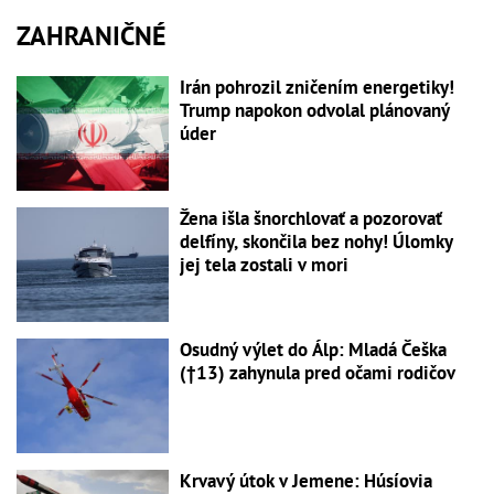
ZAHRANIČNÉ
Irán pohrozil zničením energetiky!
Trump napokon odvolal plánovaný
úder
Žena išla šnorchlovať a pozorovať
delfíny, skončila bez nohy! Úlomky
jej tela zostali v mori
Osudný výlet do Álp: Mladá Češka
(†13) zahynula pred očami rodičov
Krvavý útok v Jemene: Húsíovia