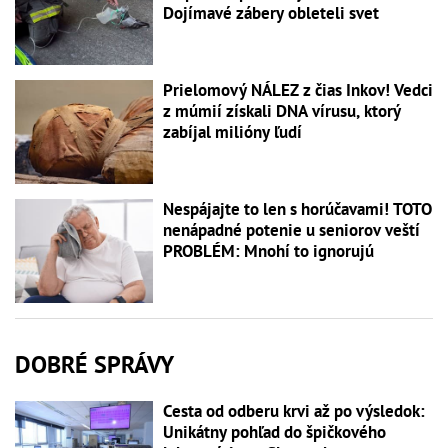
Dojímavé zábery obleteli svet
Prielomový NÁLEZ z čias Inkov! Vedci
z múmií získali DNA vírusu, ktorý
zabíjal milióny ľudí
Nespájajte to len s horúčavami! TOTO
nenápadné potenie u seniorov veští
PROBLÉM: Mnohí to ignorujú
DOBRÉ SPRÁVY
Cesta od odberu krvi až po výsledok:
Unikátny pohľad do špičkového