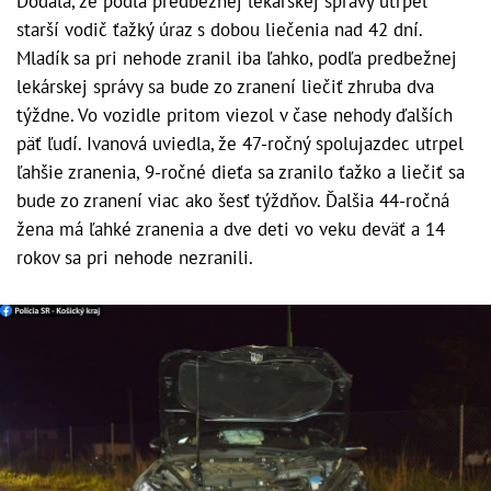
Dodala, že podľa predbežnej lekárskej správy utrpel
starší vodič ťažký úraz s dobou liečenia nad 42 dní.
Mladík sa pri nehode zranil iba ľahko, podľa predbežnej
lekárskej správy sa bude zo zranení liečiť zhruba dva
týždne. Vo vozidle pritom viezol v čase nehody ďalších
päť ľudí. Ivanová uviedla, že 47-ročný spolujazdec utrpel
ľahšie zranenia, 9-ročné dieťa sa zranilo ťažko a liečiť sa
bude zo zranení viac ako šesť týždňov. Ďalšia 44-ročná
žena má ľahké zranenia a dve deti vo veku deväť a 14
rokov sa pri nehode nezranili.