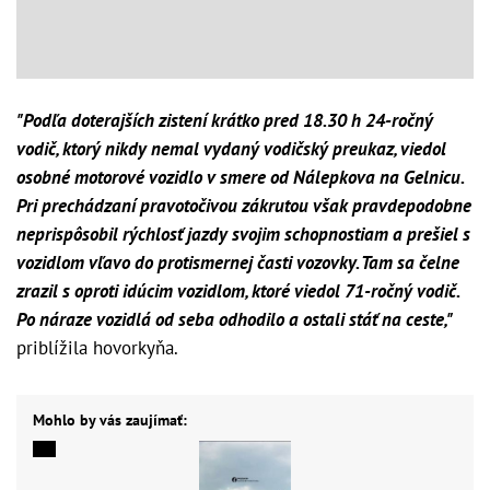
"Podľa doterajších zistení krátko pred 18.30 h 24-ročný
vodič, ktorý nikdy nemal vydaný vodičský preukaz, viedol
osobné motorové vozidlo v smere od Nálepkova na Gelnicu.
Pri prechádzaní pravotočivou zákrutou však pravdepodobne
neprispôsobil rýchlosť jazdy svojim schopnostiam a prešiel s
vozidlom vľavo do protismernej časti vozovky. Tam sa čelne
zrazil s oproti idúcim vozidlom, ktoré viedol 71-ročný vodič.
Po náraze vozidlá od seba odhodilo a ostali stáť na ceste,"
priblížila hovorkyňa.
Mohlo by vás zaujímať: