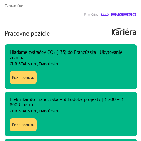
Zahraničné
Pracovné pozície
Hľadáme zváračov CO₂ (135) do Francúzska | Ubytovanie
zdarma
CHRISTAL s. r. o., Francúzsko
Pozri ponuku
Elektrikár do Francúzska – dlhodobé projekty | 3 200 – 3
800 € netto
CHRISTAL s. r. o., Francúzsko
Pozri ponuku