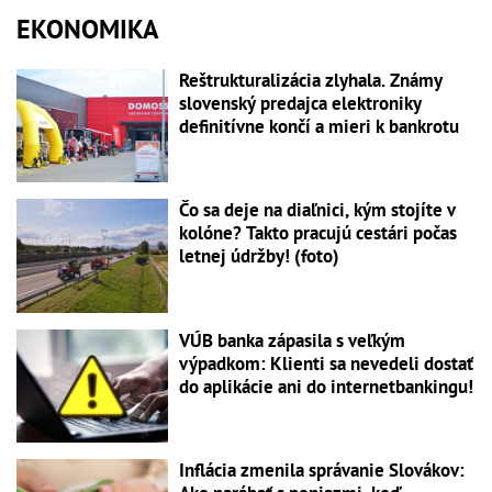
EKONOMIKA
Reštrukturalizácia zlyhala. Známy
slovenský predajca elektroniky
definitívne končí a mieri k bankrotu
Čo sa deje na diaľnici, kým stojíte v
kolóne? Takto pracujú cestári počas
letnej údržby! (foto)
VÚB banka zápasila s veľkým
výpadkom: Klienti sa nevedeli dostať
do aplikácie ani do internetbankingu!
Inflácia zmenila správanie Slovákov: