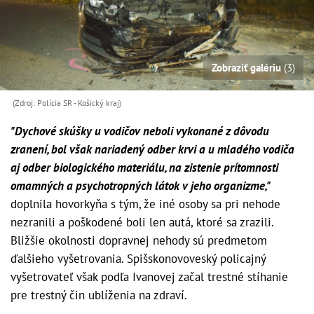
Zobraziť galériu
(3)
(Zdroj: Polícia SR - Košický kraj)
"Dychové skúšky u vodičov neboli vykonané z dôvodu
zranení, bol však nariadený odber krvi a u mladého vodiča
aj odber biologického materiálu, na zistenie prítomnosti
omamných a psychotropných látok v jeho organizme,"
doplnila hovorkyňa s tým, že iné osoby sa pri nehode
nezranili a poškodené boli len autá, ktoré sa zrazili.
Bližšie okolnosti dopravnej nehody sú predmetom
ďalšieho vyšetrovania. Spišskonovoveský policajný
vyšetrovateľ však podľa Ivanovej začal trestné stíhanie
pre trestný čin ublíženia na zdraví.