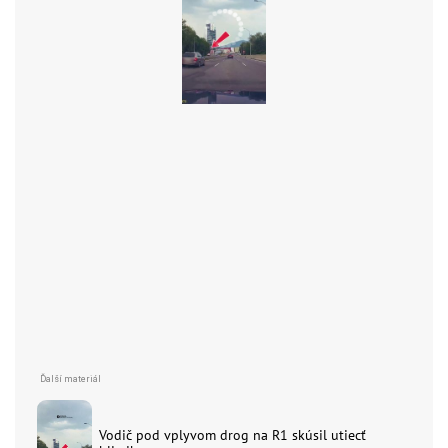
Vodič pod vplyvom drog na R1 skúsil utiecť