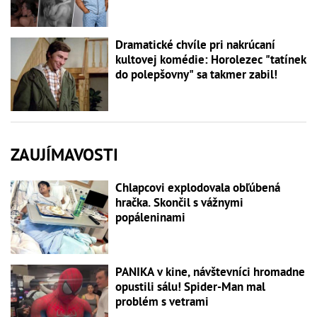
Dramatické chvíle pri nakrúcaní
kultovej komédie: Horolezec "tatínek
do polepšovny" sa takmer zabil!
ZAUJÍMAVOSTI
Chlapcovi explodovala obľúbená
hračka. Skončil s vážnymi
popáleninami
PANIKA v kine, návštevníci hromadne
opustili sálu! Spider-Man mal
problém s vetrami