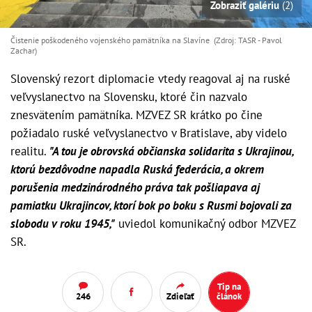
Zobraziť galériu
(2)
Čistenie poškodeného vojenského pamätníka na Slavíne (Zdroj: TASR - Pavol
Zachar)
Slovenský rezort diplomacie vtedy reagoval aj na ruské
veľvyslanectvo na Slovensku, ktoré čin nazvalo
znesvätením pamätníka. MZVEZ SR krátko po čine
požiadalo ruské veľvyslanectvo v Bratislave, aby videlo
realitu.
"A tou je obrovská občianska solidarita s Ukrajinou,
ktorú bezdôvodne napadla Ruská federácia, a okrem
porušenia medzinárodného práva tak pošliapava aj
pamiatku Ukrajincov, ktorí bok po boku s Rusmi bojovali za
slobodu v roku 1945,"
uviedol komunikačný odbor MZVEZ
SR.
Tip na
246
Zdieľať
článok