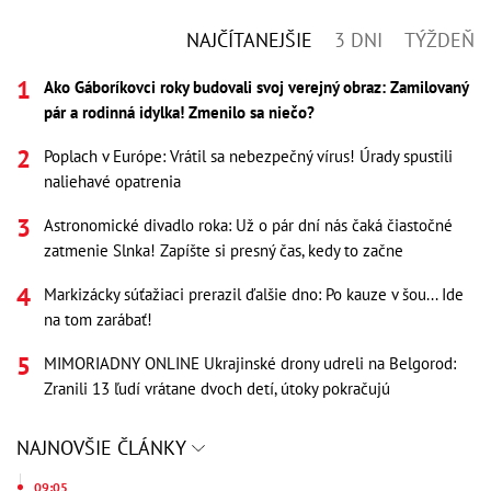
NAJČÍTANEJŠIE
3 DNI
TÝŽDEŇ
Ako Gáboríkovci roky budovali svoj verejný obraz: Zamilovaný
pár a rodinná idylka! Zmenilo sa niečo?
Poplach v Európe: Vrátil sa nebezpečný vírus! Úrady spustili
naliehavé opatrenia
Astronomické divadlo roka: Už o pár dní nás čaká čiastočné
zatmenie Slnka! Zapíšte si presný čas, kedy to začne
Markizácky súťažiaci prerazil ďalšie dno: Po kauze v šou... Ide
na tom zarábať!
MIMORIADNY ONLINE Ukrajinské drony udreli na Belgorod:
Zranili 13 ľudí vrátane dvoch detí, útoky pokračujú
NAJNOVŠIE ČLÁNKY
09:05