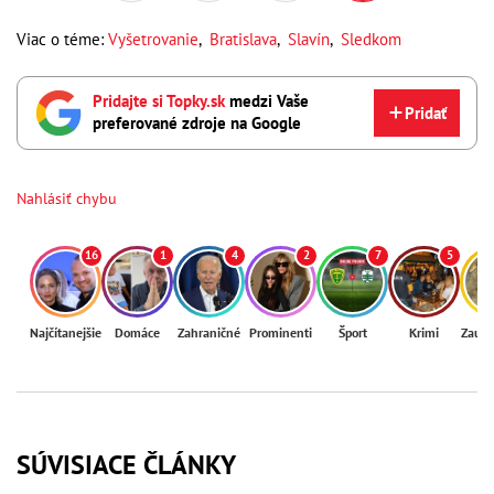
Viac o téme:
Vyšetrovanie
,
Bratislava
,
Slavín
,
Sledkom
Pridajte si Topky.sk
medzi Vaše
Pridať
preferované zdroje na Google
Nahlásiť chybu
16
1
4
2
7
5
Najčítanejšie
Domáce
Zahraničné
Prominenti
Šport
Krimi
Zaují
SÚVISIACE ČLÁNKY