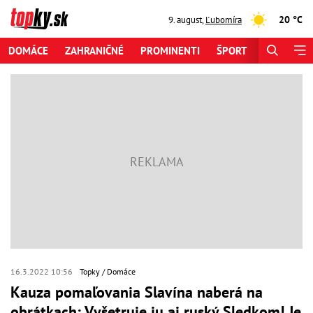
20 °C
9. august
,
Ľubomíra
DOMÁCE
ZAHRANIČNÉ
PROMINENTI
ŠPORT
ZAUJÍMAV
16.3.2022 10:56
Topky
Domáce
Kauza pomaľovania Slavína naberá na
obrátkach: Vyšetruje ju aj ruský Sledkom! Je