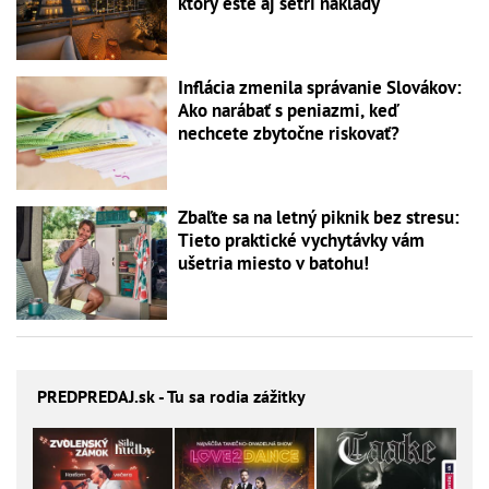
ktorý ešte aj šetrí náklady
Inflácia zmenila správanie Slovákov:
Ako narábať s peniazmi, keď
nechcete zbytočne riskovať?
Zbaľte sa na letný piknik bez stresu:
Tieto praktické vychytávky vám
ušetria miesto v batohu!
PREDPREDAJ
.sk - Tu sa rodia zážitky