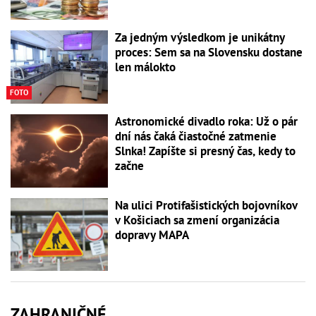
Za jedným výsledkom je unikátny
proces: Sem sa na Slovensku dostane
len málokto
FOTO
Astronomické divadlo roka: Už o pár
dní nás čaká čiastočné zatmenie
Slnka! Zapíšte si presný čas, kedy to
začne
Na ulici Protifašistických bojovníkov
v Košiciach sa zmení organizácia
dopravy MAPA
ZAHRANIČNÉ