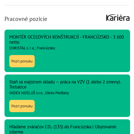
Pracovné pozície
MONTÉR OCEĽOVÝCH KONŠTRUKCIÍ - FRANCÚZSKO - 3 600
netto
CHRISTAL s. r. o., Francúzsko
Pozri ponuku
Staň sa majstrom skladu – práca na VZV (1 alebo 2 zmeny).
Trebatice
INDEX NOSLUŠ s.r.o., Okres Piešťany
Pozri ponuku
Hľadáme zváračov CO₂ (135) do Francúzska | Ubytovanie
zdarma