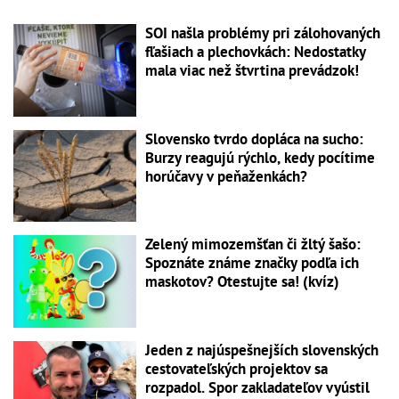
SOI našla problémy pri zálohovaných
fľašiach a plechovkách: Nedostatky
mala viac než štvrtina prevádzok!
Slovensko tvrdo dopláca na sucho:
Burzy reagujú rýchlo, kedy pocítime
horúčavy v peňaženkách?
Zelený mimozemšťan či žltý šašo:
Spoznáte známe značky podľa ich
maskotov? Otestujte sa! (kvíz)
Jeden z najúspešnejších slovenských
cestovateľských projektov sa
rozpadol. Spor zakladateľov vyústil