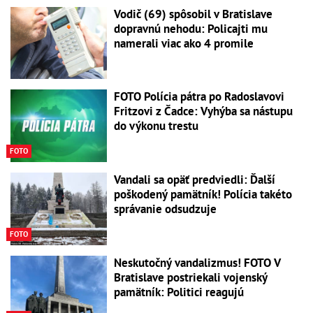
Vodič (69) spôsobil v Bratislave
dopravnú nehodu: Policajti mu
namerali viac ako 4 promile
FOTO Polícia pátra po Radoslavovi
Fritzovi z Čadce: Vyhýba sa nástupu
do výkonu trestu
FOTO
Vandali sa opäť predviedli: Ďalší
poškodený pamätník! Polícia takéto
správanie odsudzuje
FOTO
Neskutočný vandalizmus! FOTO V
Bratislave postriekali vojenský
pamätník: Politici reagujú