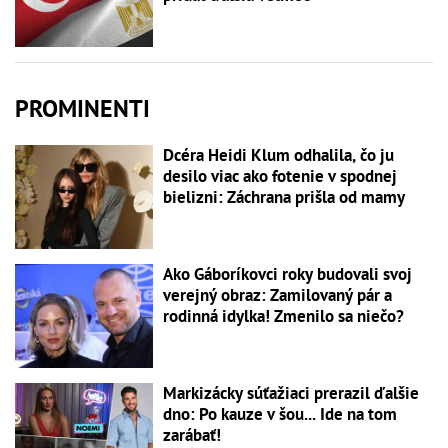
PROMINENTI
Dcéra Heidi Klum odhalila, čo ju
desilo viac ako fotenie v spodnej
bielizni: Záchrana prišla od mamy
Ako Gáboríkovci roky budovali svoj
verejný obraz: Zamilovaný pár a
rodinná idylka! Zmenilo sa niečo?
Markizácky súťažiaci prerazil ďalšie
dno: Po kauze v šou... Ide na tom
zarábať!