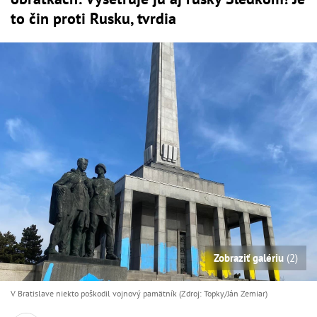
to čin proti Rusku, tvrdia
Zobraziť galériu
(2)
V Bratislave niekto poškodil vojnový pamätník (Zdroj: Topky/Ján Zemiar)