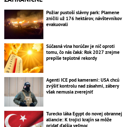
Požiar pustoší slávny park: Plamene
zničili už 176 hektárov, návštevníkov
evakuovali
Súčasná vlna horúčav je nič oproti
tomu, čo nás čaká: Rok 2027 zrejme
prepíše teplotné rekordy
Agenti ICE pod kamerami: USA chcú
zvýšiť kontrolu nad zásahmi, zábery
však nemusia zverejniť
Turecko láka Egypt do novej obrannej
aliancie: K trojici krajín sa môže
pridať ďalšia veľmoc