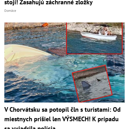
stojí! Zasahujú záchranné zložky
Domáce
V Chorvátsku sa potopil čln s turistami: Od
miestnych prišiel len VÝSMECH! K prípadu
sa vyjadrila polícia