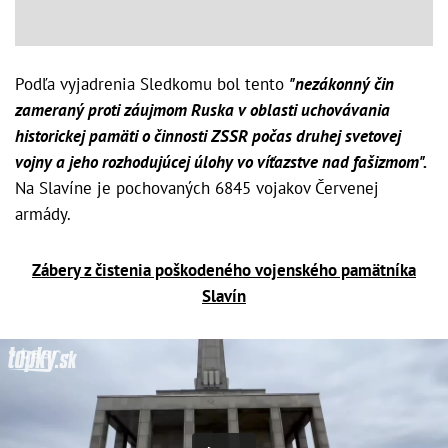
Podľa vyjadrenia Sledkomu bol tento
"nezákonný čin
zameraný proti záujmom Ruska v oblasti uchovávania
historickej pamäti o činnosti ZSSR počas druhej svetovej
vojny a jeho rozhodujúcej úlohy vo víťazstve nad fašizmom".
Na Slavíne je pochovaných 6845 vojakov Červenej
armády.
Zábery z čistenia poškodeného vojenského pamätníka
Slavín