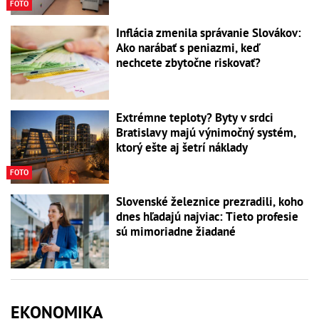
FOTO
Inflácia zmenila správanie Slovákov:
Ako narábať s peniazmi, keď
nechcete zbytočne riskovať?
Extrémne teploty? Byty v srdci
Bratislavy majú výnimočný systém,
ktorý ešte aj šetrí náklady
FOTO
Slovenské železnice prezradili, koho
dnes hľadajú najviac: Tieto profesie
sú mimoriadne žiadané
EKONOMIKA