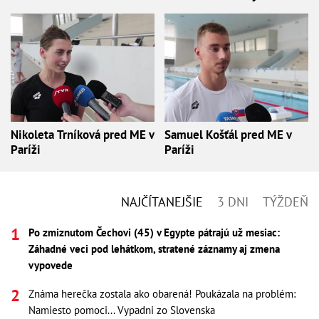
Nikoleta Trníková pred ME v
Samuel Košťál pred ME v
Paríži
Paríži
NAJČÍTANEJŠIE
3 DNI
TÝŽDEŇ
Po zmiznutom Čechovi (45) v Egypte pátrajú už mesiac:
Záhadné veci pod lehátkom, stratené záznamy aj zmena
vypovede
Známa herečka zostala ako obarená! Poukázala na problém:
Namiesto pomoci... Vypadni zo Slovenska