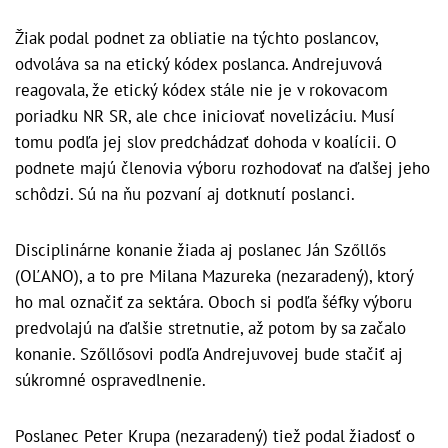
Žiak podal podnet za obliatie na týchto poslancov,
odvoláva sa na etický kódex poslanca. Andrejuvová
reagovala, že etický kódex stále nie je v rokovacom
poriadku NR SR, ale chce iniciovať novelizáciu. Musí
tomu podľa jej slov predchádzať dohoda v koalícii. O
podnete majú členovia výboru rozhodovať na ďalšej jeho
schôdzi. Sú na ňu pozvaní aj dotknutí poslanci.
Disciplinárne konanie žiada aj poslanec Ján Szőllős
(OĽANO), a to pre Milana Mazureka (nezaradený), ktorý
ho mal označiť za sektára. Oboch si podľa šéfky výboru
predvolajú na ďalšie stretnutie, až potom by sa začalo
konanie. Szőllősovi podľa Andrejuvovej bude stačiť aj
súkromné ospravedlnenie.
Poslanec Peter Krupa (nezaradený) tiež podal žiadosť o