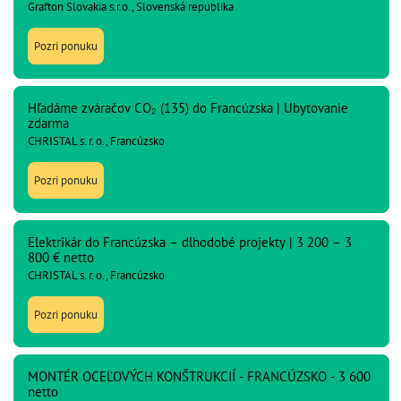
Grafton Slovakia s.r.o., Slovenská republika
Pozri ponuku
Hľadáme zváračov CO₂ (135) do Francúzska | Ubytovanie
zdarma
CHRISTAL s. r. o., Francúzsko
Pozri ponuku
Elektrikár do Francúzska – dlhodobé projekty | 3 200 – 3
800 € netto
CHRISTAL s. r. o., Francúzsko
Pozri ponuku
MONTÉR OCEĽOVÝCH KONŠTRUKCIÍ - FRANCÚZSKO - 3 600
netto