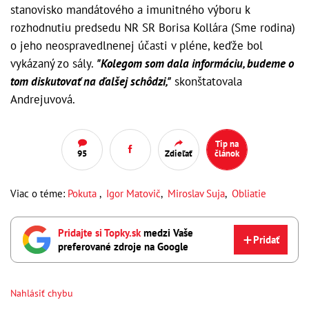
stanovisko mandátového a imunitného výboru k
rozhodnutiu predsedu NR SR Borisa Kollára (Sme rodina)
o jeho neospravedlnenej účasti v pléne, keďže bol
vykázaný zo sály.
"Kolegom som dala informáciu, budeme o
tom diskutovať na ďalšej schôdzi,"
skonštatovala
Andrejuvová.
Tip na
95
Zdieľať
článok
Viac o téme:
Pokuta
,
Igor Matovič
,
Miroslav Suja
,
Obliatie
Pridajte si Topky.sk
medzi Vaše
Pridať
preferované zdroje na Google
Nahlásiť chybu