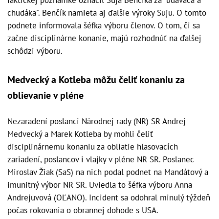
faktickej poznámke označil Suja Benčíka za "udavača a
chudáka". Benčík namieta aj ďalšie výroky Suju. O tomto
podnete informovala šéfka výboru členov. O tom, či sa
začne disciplinárne konanie, majú rozhodnúť na ďalšej
schôdzi výboru.
Medvecký a Kotleba môžu čeliť konaniu za
oblievanie v pléne
Nezaradení poslanci Národnej rady (NR) SR Andrej
Medvecký a Marek Kotleba by mohli čeliť
disciplinárnemu konaniu za obliatie hlasovacích
zariadení, poslancov i vlajky v pléne NR SR. Poslanec
Miroslav Žiak (SaS) na nich podal podnet na Mandátový a
imunitný výbor NR SR. Uviedla to šéfka výboru Anna
Andrejuvová (OĽANO). Incident sa odohral minulý týždeň
počas rokovania o obrannej dohode s USA.