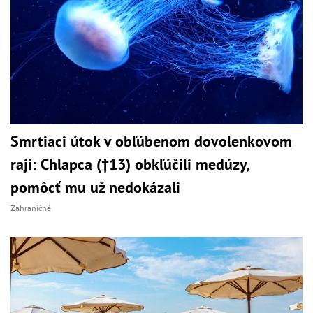
Smrtiaci útok v obľúbenom dovolenkovom
raji: Chlapca (†13) obkľúčili medúzy,
pomôcť mu už nedokázali
Zahraničné