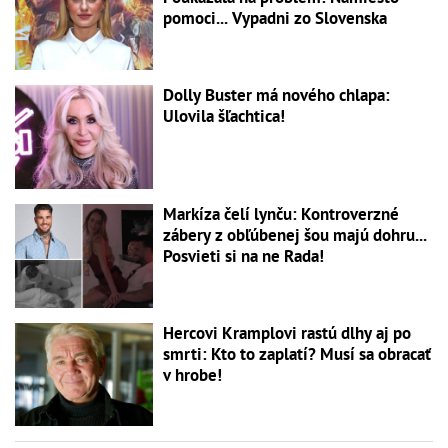
pomoci... Vypadni zo Slovenska
Dolly Buster má nového chlapa:
Ulovila šľachtica!
Markíza čelí lynču: Kontroverzné
zábery z obľúbenej šou majú dohru...
Posvieti si na ne Rada!
Hercovi Kramplovi rastú dlhy aj po
smrti: Kto to zaplatí? Musí sa obracať
v hrobe!