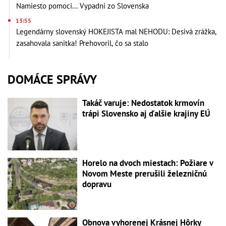
Namiesto pomoci... Vypadni zo Slovenska
13:55
Legendárny slovenský HOKEJISTA mal NEHODU: Desivá zrážka,
zasahovala sanitka! Prehovoril, čo sa stalo
DOMÁCE SPRÁVY
Takáč varuje: Nedostatok krmovín
trápi Slovensko aj ďalšie krajiny EÚ
Horelo na dvoch miestach: Požiare v
Novom Meste prerušili železničnú
dopravu
Obnova vyhorenej Krásnej Hôrky