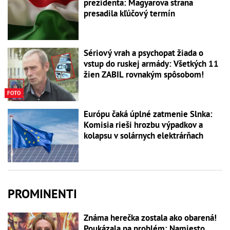
prezidenta: Magyarova strana
presadila kľúčový termín
Sériový vrah a psychopat žiada o
vstup do ruskej armády: Všetkých 11
žien ZABIL rovnakým spôsobom!
FOTO
Európu čaká úplné zatmenie Slnka:
Komisia rieši hrozbu výpadkov a
kolapsu v solárnych elektrárňach
PROMINENTI
Známa herečka zostala ako obarená!
Poukázala na problém: Namiesto