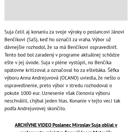
Suja čelil aj konaniu za svoje výroky o poslancovi Jánovi
Benčíkovi (SaS), keď ho označil za vraha. Výbor už
dávnejšie rozhodol, že sa má Benčíkovi ospravedlniť.
Tento bod bol zaradený v programe aktuálnej schôdze
ešte v jej úvode. Suja v pléne vystúpil, no Benčíka
opätovne kritizoval a označoval ho za eštebáka. Šéfka
výboru Anna Andrejuvová (OĽANO) uviedla, že nešlo o
ospravedlnenie, preto výbor v stredu rozhodoval o
pokute 1000 eur. Uznesenie však členovia výboru
neschválili, chýbal jeden hlas. Konanie v tejto veci tak
podľa Andrejuvovej skončilo.
ARCHÍVNE VIDEO Poslanec Miroslav Suja oblial v