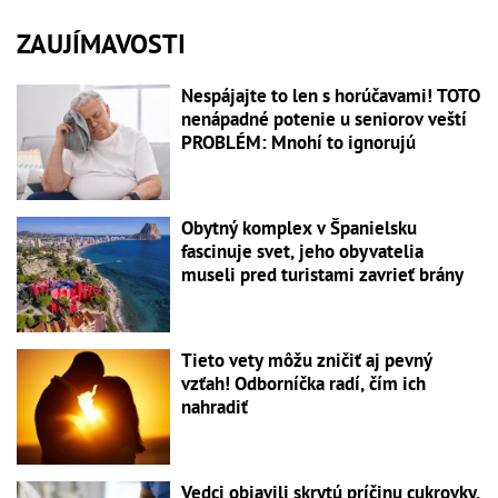
ZAUJÍMAVOSTI
Nespájajte to len s horúčavami! TOTO
nenápadné potenie u seniorov veští
PROBLÉM: Mnohí to ignorujú
Obytný komplex v Španielsku
fascinuje svet, jeho obyvatelia
museli pred turistami zavrieť brány
Tieto vety môžu zničiť aj pevný
vzťah! Odborníčka radí, čím ich
nahradiť
Vedci objavili skrytú príčinu cukrovky,