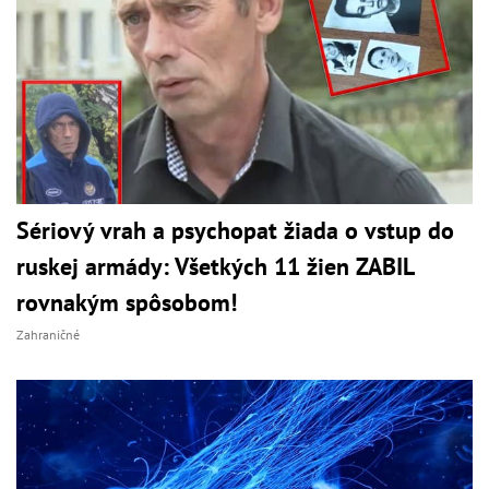
Sériový vrah a psychopat žiada o vstup do
ruskej armády: Všetkých 11 žien ZABIL
rovnakým spôsobom!
Zahraničné