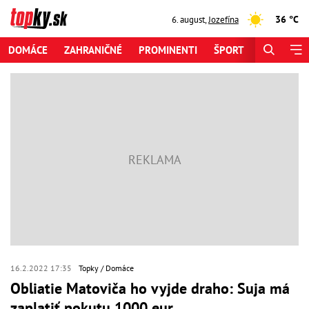
36 °C
6. august
,
Jozefína
DOMÁCE
ZAHRANIČNÉ
PROMINENTI
ŠPORT
ZAUJÍMAV
16.2.2022 17:35
Topky
Domáce
Obliatie Matoviča ho vyjde draho: Suja má
zaplatiť pokutu 1000 eur