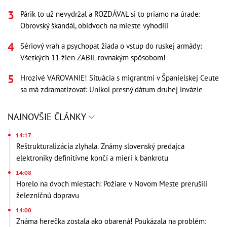
Párik to už nevydržal a ROZDÁVAL si to priamo na úrade:
Obrovský škandál, obidvoch na mieste vyhodili
Sériový vrah a psychopat žiada o vstup do ruskej armády:
Všetkých 11 žien ZABIL rovnakým spôsobom!
Hrozivé VAROVANIE! Situácia s migrantmi v Španielskej Ceute
sa má zdramatizovať: Unikol presný dátum druhej invázie
NAJNOVŠIE ČLÁNKY
14:17
Reštrukturalizácia zlyhala. Známy slovenský predajca
elektroniky definitívne končí a mieri k bankrotu
14:08
Horelo na dvoch miestach: Požiare v Novom Meste prerušili
železničnú dopravu
14:00
Známa herečka zostala ako obarená! Poukázala na problém: