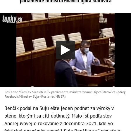
parlamente ministra financií Igora Matoviča
Poslanec Miroslav Suja oblial v parlamente ministra financií Igora Matoviča (Zdroj:
Facebook/Miroslav Suja - Poslanec NR SR)
Benčík podal na Suju ešte jeden podnet za výroky v
pléne, ktorými sa cíti dotknutý. Malo ísť podľa slov
Andrejuvovej o rokovanie z decembra 2021, kde vo