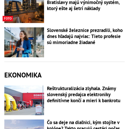
Bratislavy majú výnimočný systém,
ktorý ešte aj šetrí náklady
FOTO
Slovenské železnice prezradili, koho
dnes hľadajú najviac: Tieto profesie
sú mimoriadne žiadané
EKONOMIKA
Reštrukturalizácia zlyhala. Známy
slovenský predajca elektroniky
definitívne končí a mieri k bankrotu
Čo sa deje na diaľnici, kým stojíte v
kolóne? Takto pracujú cestári počas