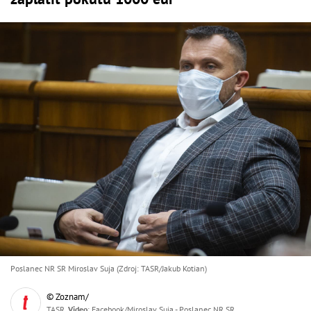
Poslanec NR SR Miroslav Suja (Zdroj: TASR/Jakub Kotian)
© Zoznam/
TASR,
Video
: Facebook/Miroslav Suja - Poslanec NR SR