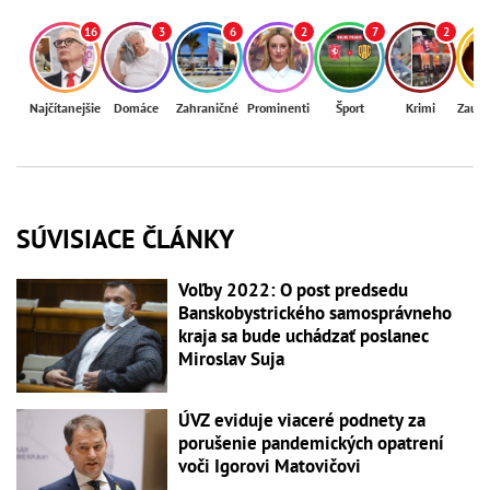
16
3
6
2
7
2
Najčítanejšie
Domáce
Zahraničné
Prominenti
Šport
Krimi
Zaují
SÚVISIACE ČLÁNKY
Voľby 2022: O post predsedu
Banskobystrického samosprávneho
kraja sa bude uchádzať poslanec
Miroslav Suja
ÚVZ eviduje viaceré podnety za
porušenie pandemických opatrení
voči Igorovi Matovičovi