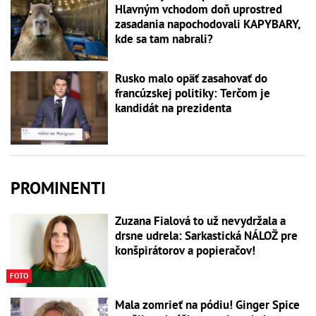
Hlavným vchodom doň uprostred
zasadania napochodovali KAPYBARY,
kde sa tam nabrali?
Rusko malo opäť zasahovať do
francúzskej politiky: Terčom je
kandidát na prezidenta
PROMINENTI
Zuzana Fialová to už nevydržala a
drsne udrela: Sarkastická NÁLOŽ pre
konšpirátorov a popieračov!
FOTO
Mala zomrieť na pódiu! Ginger Spice