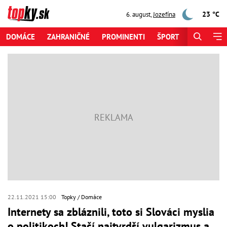
23 °C
6. august
,
Jozefína
DOMÁCE
ZAHRANIČNÉ
PROMINENTI
ŠPORT
ZAUJÍMAV
22.11.2021 15:00
Topky
Domáce
Internety sa zbláznili, toto si Slováci myslia
o politikoch! Stačí najtvrdší vulgarizmus a