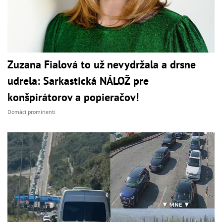
Zuzana Fialová to už nevydržala a drsne
udrela: Sarkastická NÁLOŽ pre
konšpirátorov a popieračov!
Domáci prominenti