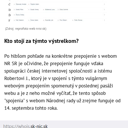
(Zdroj: reprofoto web nrsr.sk)
Kto stojí za týmto výstrelkom?
Po hlbšom pohľade na konkrétne prepojenie s webom
NR SR je očividne, že prepojenie funguje vďaka
spolupráci českej internetovej spoločnosti a istému
Robertovi J., ktorý je v spojení s týmto vulgárnym
webovým prepojením spomenutý v poslednej pasáži
webu a je z neho možné vyčítať, že tento spôsob
"spojenia" s webom Národnej rady už zrejme funguje od
14. septembra tohto roka.