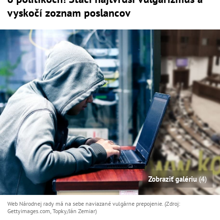
vyskočí zoznam poslancov
Zobraziť galériu
(4)
Web Národnej rady má na sebe naviazané vulgárne prepojenie. (Zdroj:
Gettyimages.com, Topky/Ján Zemiar)