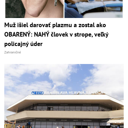
Muž išiel darovať plazmu a zostal ako
OBARENÝ: NAHÝ človek v strope, veľký
policajný úder
Zahraničné