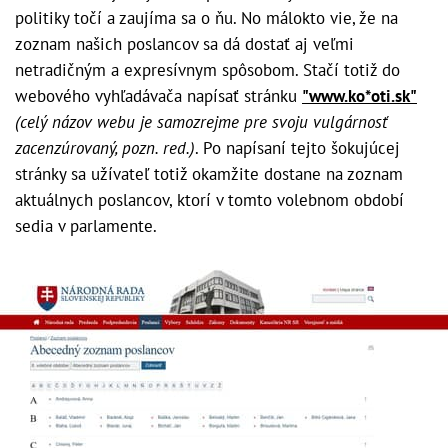
politiky točí a zaujíma sa o ňu. No málokto vie, že na
zoznam našich poslancov sa dá dostať aj veľmi
netradičným a expresívnym spôsobom. Stačí totiž do
webového vyhľadávača napísať stránku
"www.ko*oti.sk"
(celý názov webu je samozrejme pre svoju vulgárnosť
zacenzúrovaný, pozn. red.)
. Po napísaní tejto šokujúcej
stránky sa užívateľ totiž okamžite dostane na zoznam
aktuálnych poslancov, ktorí v tomto volebnom období
sedia v parlamente.