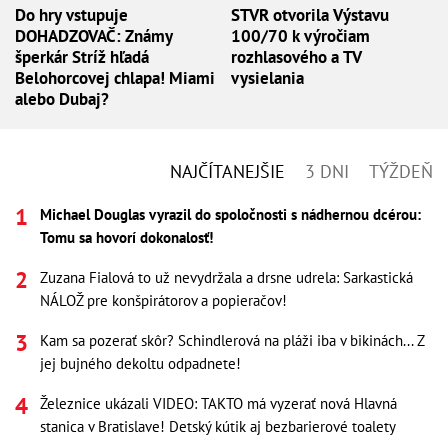
Do hry vstupuje
STVR otvorila Výstavu
DOHADZOVAČ: Známy
100/70 k výročiam
šperkár Stríž hľadá
rozhlasového a TV
Belohorcovej chlapa! Miami
vysielania
alebo Dubaj?
NAJČÍTANEJŠIE
3 DNI
TÝŽDEŇ
Michael Douglas vyrazil do spoločnosti s nádhernou dcérou:
Tomu sa hovorí dokonalosť!
Zuzana Fialová to už nevydržala a drsne udrela: Sarkastická
NÁLOŽ pre konšpirátorov a popieračov!
Kam sa pozerať skôr? Schindlerová na pláži iba v bikinách... Z
jej bujného dekoltu odpadnete!
Železnice ukázali VIDEO: TAKTO má vyzerať nová Hlavná
stanica v Bratislave! Detský kútik aj bezbarierové toalety