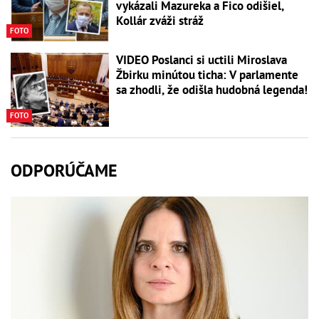
vykázali Mazureka a Fico odišiel,
Kollár zváži stráž
FOTO
VIDEO Poslanci si uctili Miroslava
Žbirku minútou ticha: V parlamente
sa zhodli, že odišla hudobná legenda!
FOTO
ODPORÚČAME