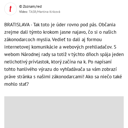
© Zoznam/red
Video
: TASR/Martina Kriková
BRATISLAVA - Tak toto je úder rovno pod pás. Občania
zrejme dali týmto krokom jasne najavo, čo si o našich
zákonodarcoch myslia. Vedieť to dali aj formou
internetovej komunikácie a webových prehliadačov. S
webom Národnej rady sa totiž v týchto dňoch spája jeden
nelichotivý prívlastok, ktorý začína na k. Po napísaní
tohto hanlivého výrazu do vyhľadávača sa vám zobrazí
práve stránka s našimi zákonodarcami! Ako sa niečo také
mohlo stať?