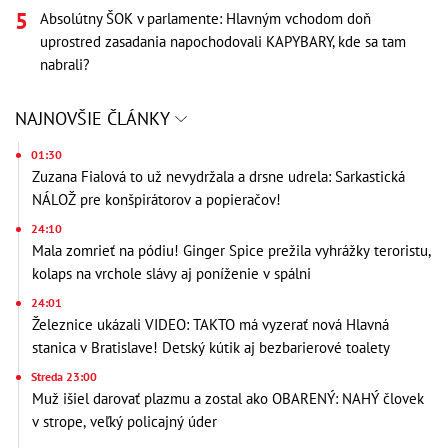
Absolútny ŠOK v parlamente: Hlavným vchodom doň
uprostred zasadania napochodovali KAPYBARY, kde sa tam
nabrali?
NAJNOVŠIE ČLÁNKY
01:30
Zuzana Fialová to už nevydržala a drsne udrela: Sarkastická
NÁLOŽ pre konšpirátorov a popieračov!
24:10
Mala zomrieť na pódiu! Ginger Spice prežila vyhrážky teroristu,
kolaps na vrchole slávy aj poníženie v spálni
24:01
Železnice ukázali VIDEO: TAKTO má vyzerať nová Hlavná
stanica v Bratislave! Detský kútik aj bezbarierové toalety
Streda 23:00
Muž išiel darovať plazmu a zostal ako OBARENÝ: NAHÝ človek
v strope, veľký policajný úder