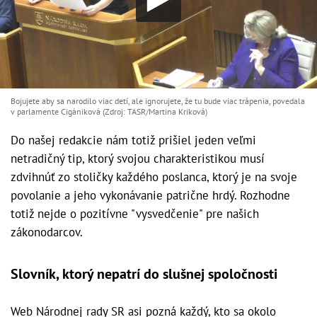
Bojujete aby sa narodilo viac detí, ale ignorujete, že tu bude viac trápenia, povedala
v parlamente Cigániková (Zdroj: TASR/Martina Kriková)
Do našej redakcie nám totiž prišiel jeden veľmi
netradičný tip, ktorý svojou charakteristikou musí
zdvihnúť zo stoličky každého poslanca, ktorý je na svoje
povolanie a jeho vykonávanie patrične hrdý. Rozhodne
totiž nejde o pozitívne "vysvedčenie" pre našich
zákonodarcov.
Slovník, ktorý nepatrí do slušnej spoločnosti
Web Národnej rady SR asi pozná každý, kto sa okolo