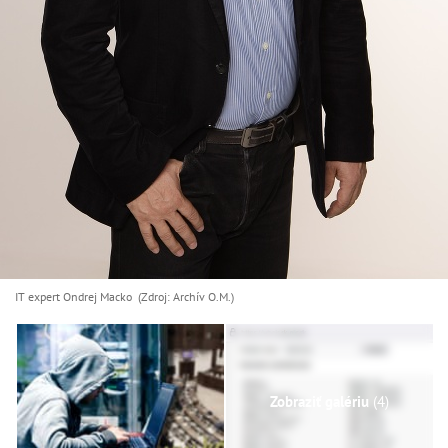
IT expert Ondrej Macko (Zdroj: Archív O.M.)
Zobraziť galériu
(4)