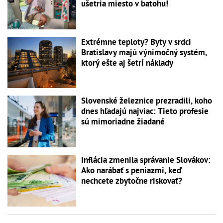
ušetria miesto v batohu!
Extrémne teploty? Byty v srdci
Bratislavy majú výnimočný systém,
ktorý ešte aj šetrí náklady
Slovenské železnice prezradili, koho
dnes hľadajú najviac: Tieto profesie
sú mimoriadne žiadané
Inflácia zmenila správanie Slovákov:
Ako narábať s peniazmi, keď
nechcete zbytočne riskovať?