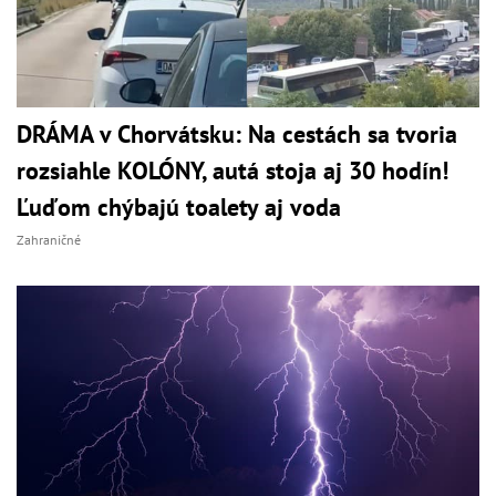
DRÁMA v Chorvátsku: Na cestách sa tvoria
rozsiahle KOLÓNY, autá stoja aj 30 hodín!
Ľuďom chýbajú toalety aj voda
Zahraničné