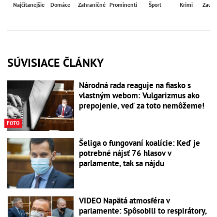
Najčítanejšie
Domáce
Zahraničné
Prominenti
Šport
Krimi
Zaují
SÚVISIACE ČLÁNKY
Národná rada reaguje na fiasko s
vlastným webom: Vulgarizmus ako
prepojenie, veď za toto nemôžeme!
FOTO
Šeliga o fungovaní koalície: Keď je
potrebné nájsť 76 hlasov v
parlamente, tak sa nájdu
VIDEO Napätá atmosféra v
parlamente: Spôsobili to respirátory,