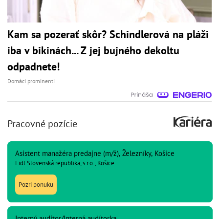
Kam sa pozerať skôr? Schindlerová na pláži
iba v bikinách... Z jej bujného dekoltu
odpadnete!
Domáci prominenti
Pracovné pozície
Asistent manažéra predajne (m/ž), Železníky, Košice
Lidl Slovenská republika, s.r.o., Košice
Pozri ponuku
Interný audítor/Interná audítorka