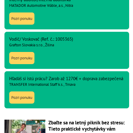
MATADOR Automotive Vráble, a.s., Nitra
Pozri ponuku
Vodič/ Voskovač (Ref. č.: 1005365)
Grafton Slovakia s.r.o., Žilina
Pozri ponuku
Hľadáš si istú prácu? Zarob až 1270€ + doprava zabezpečená
TRANSFER International Staff k.s., Trnava
Pozri ponuku
Zbaľte sa na letný piknik bez stresu:
Tieto praktické vychytávky vám