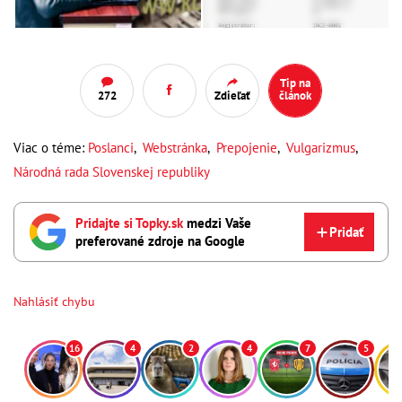
Tip na
272
Zdieľať
článok
Viac o téme:
Poslanci
,
Webstránka
,
Prepojenie
,
Vulgarizmus
,
Národná rada Slovenskej republiky
Pridajte si Topky.sk
medzi Vaše
Pridať
preferované zdroje na Google
Nahlásiť chybu
16
4
2
4
7
5