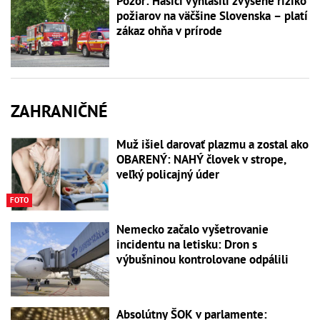
Pozor: Hasiči vyhlásili zvýšené riziko
požiarov na väčšine Slovenska – platí
zákaz ohňa v prírode
ZAHRANIČNÉ
Muž išiel darovať plazmu a zostal ako
OBARENÝ: NAHÝ človek v strope,
veľký policajný úder
FOTO
Nemecko začalo vyšetrovanie
incidentu na letisku: Dron s
výbušninou kontrolovane odpálili
Absolútny ŠOK v parlamente: