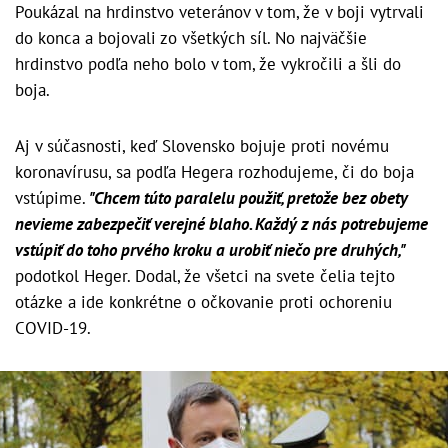
Poukázal na hrdinstvo veteránov v tom, že v boji vytrvali
do konca a bojovali zo všetkých síl. No najväčšie
hrdinstvo podľa neho bolo v tom, že vykročili a šli do
boja.
Aj v súčasnosti, keď Slovensko bojuje proti novému
koronavírusu, sa podľa Hegera rozhodujeme, či do boja
vstúpime.
"Chcem túto paralelu použiť, pretože bez obety
nevieme zabezpečiť verejné blaho. Každý z nás potrebujeme
vstúpiť do toho prvého kroku a urobiť niečo pre druhých,"
podotkol Heger. Dodal, že všetci na svete čelia tejto
otázke a ide konkrétne o očkovanie proti ochoreniu
COVID-19.