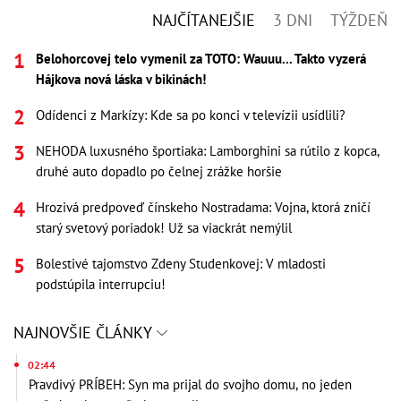
NAJČÍTANEJŠIE
3 DNI
TÝŽDEŇ
Belohorcovej telo vymenil za TOTO: Wauuu... Takto vyzerá
Hájkova nová láska v bikinách!
Odídenci z Markízy: Kde sa po konci v televízii usídlili?
NEHODA luxusného športiaka: Lamborghini sa rútilo z kopca,
druhé auto dopadlo po čelnej zrážke horšie
Hrozivá predpoveď čínskeho Nostradama: Vojna, ktorá zničí
starý svetový poriadok! Už sa viackrát nemýlil
Bolestivé tajomstvo Zdeny Studenkovej: V mladosti
podstúpila interrupciu!
NAJNOVŠIE ČLÁNKY
02:44
Pravdivý PRÍBEH: Syn ma prijal do svojho domu, no jeden