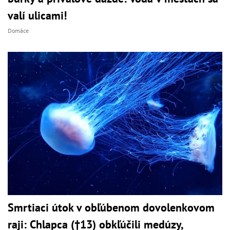
valí ulicami!
Domáce
Smrtiaci útok v obľúbenom dovolenkovom
raji: Chlapca (†13) obkľúčili medúzy,