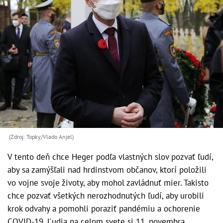
(Zdroj: Topky/Vlado Anjel)
V tento deň chce Heger podľa vlastných slov pozvať ľudí,
aby sa zamýšľali nad hrdinstvom občanov, ktorí položili
vo vojne svoje životy, aby mohol zavládnuť mier. Takisto
chce pozvať všetkých nerozhodnutých ľudí, aby urobili
krok odvahy a pomohli poraziť pandémiu a ochorenie
COVID-19. Ľudia na celom svete si 11. novembra