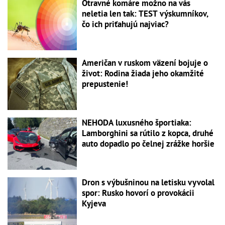
Otravné komáre možno na vás
neletia len tak: TEST výskumníkov,
čo ich priťahujú najviac?
Američan v ruskom väzení bojuje o
život: Rodina žiada jeho okamžité
prepustenie!
NEHODA luxusného športiaka:
Lamborghini sa rútilo z kopca, druhé
auto dopadlo po čelnej zrážke horšie
Dron s výbušninou na letisku vyvolal
spor: Rusko hovorí o provokácii
Kyjeva