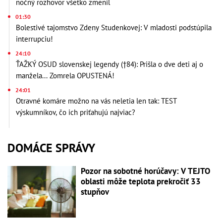
nočný rozhovor všetko zmenil
01:30
Bolestivé tajomstvo Zdeny Studenkovej: V mladosti podstúpila
interrupciu!
24:10
ŤAŽKÝ OSUD slovenskej legendy (†84): Prišla o dve deti aj o
manžela... Zomrela OPUSTENÁ!
24:01
Otravné komáre možno na vás neletia len tak: TEST
výskumníkov, čo ich priťahujú najviac?
DOMÁCE SPRÁVY
Pozor na sobotné horúčavy: V TEJTO
oblasti môže teplota prekročiť 33
stupňov