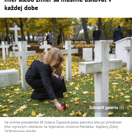
každej dobe
Zobraziť galériu
(6)
Na snímke prezidentka SR Zuzana Čaputová počas pietneho aktu pri príležitosti
Dňa vojnových veteránov na Vojenskom cintoríne Petržalka - Kopčany (Zdroj:
TASR/Jaroslav Novák)