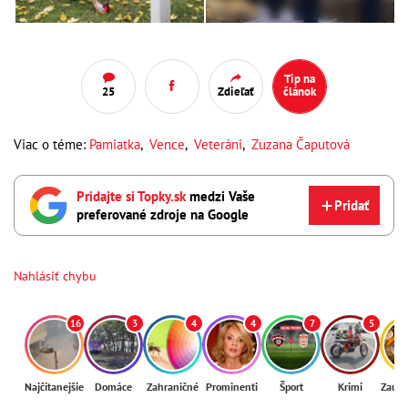
Tip na
25
Zdieľať
článok
Viac o téme:
Pamiatka
,
Vence
,
Veteráni
,
Zuzana Čaputová
Pridajte si Topky.sk
medzi Vaše
Pridať
preferované zdroje na Google
Nahlásiť chybu
16
3
4
4
7
5
Najčítanejšie
Domáce
Zahraničné
Prominenti
Šport
Krimi
Zaují