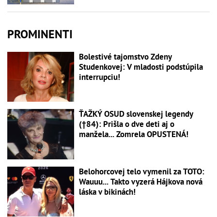
PROMINENTI
Bolestivé tajomstvo Zdeny
Studenkovej: V mladosti podstúpila
interrupciu!
ŤAŽKÝ OSUD slovenskej legendy
(†84): Prišla o dve deti aj o
manžela... Zomrela OPUSTENÁ!
Belohorcovej telo vymenil za TOTO:
Wauuu... Takto vyzerá Hájkova nová
láska v bikinách!