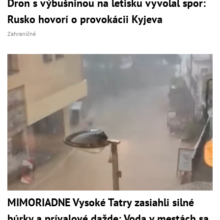
Dron s výbušninou na letisku vyvolal spor:
Rusko hovorí o provokácii Kyjeva
Zahraničné
MIMORIADNE Vysoké Tatry zasiahli silné
búrky a prívalové dažde: Voda v mestách sa