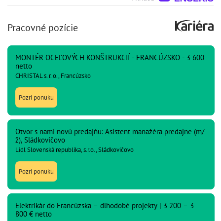
Pracovné pozície
MONTÉR OCEĽOVÝCH KONŠTRUKCIÍ - FRANCÚZSKO - 3 600
netto
CHRISTAL s. r. o., Francúzsko
Pozri ponuku
Otvor s nami novú predajňu: Asistent manažéra predajne (m/
ž), Sládkovičovo
Lidl Slovenská republika, s.r.o., Sládkovičovo
Pozri ponuku
Elektrikár do Francúzska – dlhodobé projekty | 3 200 – 3
800 € netto