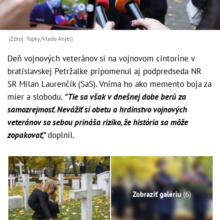
(Zdroj: Topky/Vlado Anjel)
Deň vojnových veteránov si na vojnovom cintoríne v
bratislavskej Petržalke pripomenul aj podpredseda NR
SR Milan Laurenčík (SaS). Vníma ho ako memento boja za
mier a slobodu.
"Tie sa však v dnešnej dobe berú za
samozrejmosť. Nevážiť si obetu a hrdinstvo vojnových
veteránov so sebou prináša riziko, že história sa môže
zopakovať,"
doplnil.
Zobraziť galériu
(6)