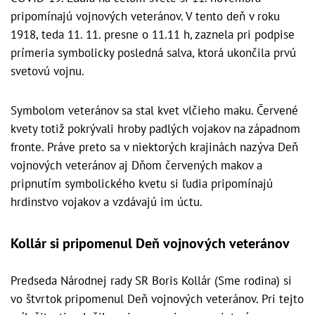
pripomínajú vojnových veteránov. V tento deň v roku
1918, teda 11. 11. presne o 11.11 h, zaznela pri podpise
prímeria symbolicky posledná salva, ktorá ukončila prvú
svetovú vojnu.
Symbolom veteránov sa stal kvet vlčieho maku. Červené
kvety totiž pokrývali hroby padlých vojakov na západnom
fronte. Práve preto sa v niektorých krajinách nazýva Deň
vojnových veteránov aj Dňom červených makov a
pripnutím symbolického kvetu si ľudia pripomínajú
hrdinstvo vojakov a vzdávajú im úctu.
Kollár si pripomenul Deň vojnových veteránov
Predseda Národnej rady SR Boris Kollár (Sme rodina) si
vo štvrtok pripomenul Deň vojnových veteránov. Pri tejto