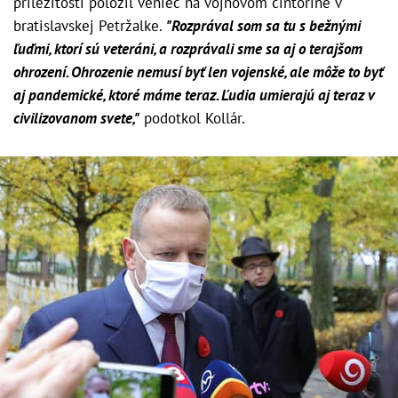
príležitosti položil veniec na vojnovom cintoríne v
bratislavskej Petržalke.
"Rozprával som sa tu s bežnými
ľuďmi, ktorí sú veteráni, a rozprávali sme sa aj o terajšom
ohrození. Ohrozenie nemusí byť len vojenské, ale môže to byť
aj pandemické, ktoré máme teraz. Ľudia umierajú aj teraz v
civilizovanom svete,"
podotkol Kollár.