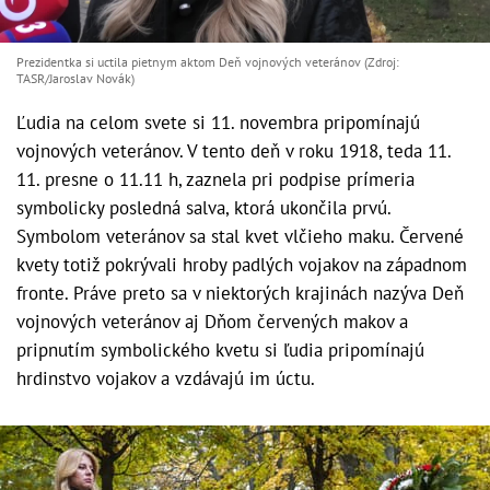
Prezidentka si uctila pietnym aktom Deň vojnových veteránov (Zdroj:
TASR/Jaroslav Novák)
Ľudia na celom svete si 11. novembra pripomínajú
vojnových veteránov. V tento deň v roku 1918, teda 11.
11. presne o 11.11 h, zaznela pri podpise prímeria
symbolicky posledná salva, ktorá ukončila prvú.
Symbolom veteránov sa stal kvet vlčieho maku. Červené
kvety totiž pokrývali hroby padlých vojakov na západnom
fronte. Práve preto sa v niektorých krajinách nazýva Deň
vojnových veteránov aj Dňom červených makov a
pripnutím symbolického kvetu si ľudia pripomínajú
hrdinstvo vojakov a vzdávajú im úctu.