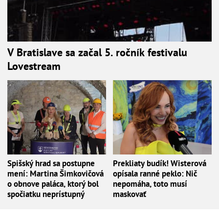
V Bratislave sa začal 5. ročník festivalu
Lovestream
Spišský hrad sa postupne
Prekliaty budík! Wisterová
mení: Martina Šimkovičová
opísala ranné peklo: Nič
o obnove paláca, ktorý bol
nepomáha, toto musí
spočiatku neprístupný
maskovať