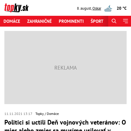
20 °C
8. august
,
Oskar
DOMÁCE
ZAHRANIČNÉ
PROMINENTI
ŠPORT
ZAUJÍMAV
11.11.2021 13:17
Topky
Domáce
Politici si uctili Deň vojnových veteránov: O
mier alebo zmier sa musíme usilovať v