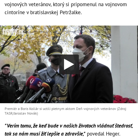
vojnových veteránov, ktorý si pripomenul na vojnovom
cintoríne v bratislavskej Petržalke.
Premiér a Boris Kollár si uctili pietnym aktom Deň vojnových veteránov (Zdroj:
TASR/Jaroslav Novák)
"Verím tomu, že keď bude v našich životoch vládnuť štedrosť,
tak sa nám musí žiť lepšie a zdravšie,"
povedal Heger.