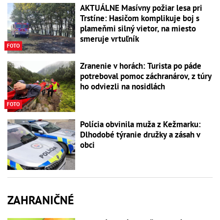
AKTUÁLNE Masívny požiar lesa pri
Trstíne: Hasičom komplikuje boj s
plameňmi silný vietor, na miesto
smeruje vrtuľník
FOTO
Zranenie v horách: Turista po páde
potreboval pomoc záchranárov, z túry
ho odviezli na nosidlách
FOTO
Polícia obvinila muža z Kežmarku:
Dlhodobé týranie družky a zásah v
obci
ZAHRANIČNÉ