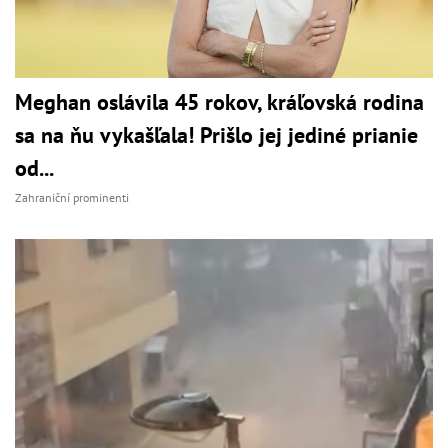
Meghan oslávila 45 rokov, kráľovská rodina
sa na ňu vykašľala! Prišlo jej jediné prianie
od...
Zahraniční prominenti