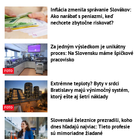
Inflácia zmenila správanie Slovákov:
Ako narábať s peniazmi, keď
nechcete zbytočne riskovať?
Za jedným výsledkom je unikátny
proces: Na Slovensku máme špičkové
pracovisko
FOTO
Extrémne teploty? Byty v srdci
Bratislavy majú výnimočný systém,
ktorý ešte aj šetrí náklady
FOTO
Slovenské železnice prezradili, koho
dnes hľadajú najviac: Tieto profesie
sú mimoriadne žiadané