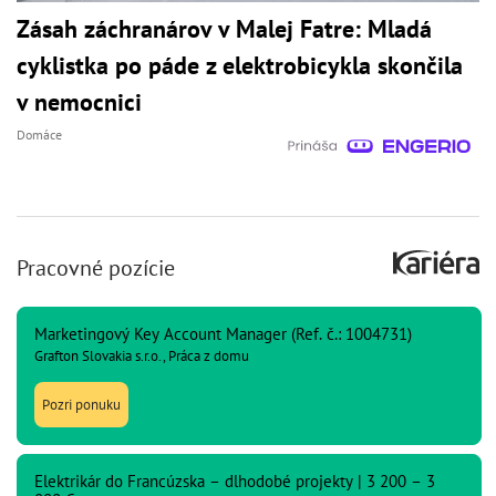
Zásah záchranárov v Malej Fatre: Mladá
cyklistka po páde z elektrobicykla skončila
v nemocnici
Domáce
Pracovné pozície
Marketingový Key Account Manager (Ref. č.: 1004731)
Grafton Slovakia s.r.o., Práca z domu
Pozri ponuku
Elektrikár do Francúzska – dlhodobé projekty | 3 200 – 3