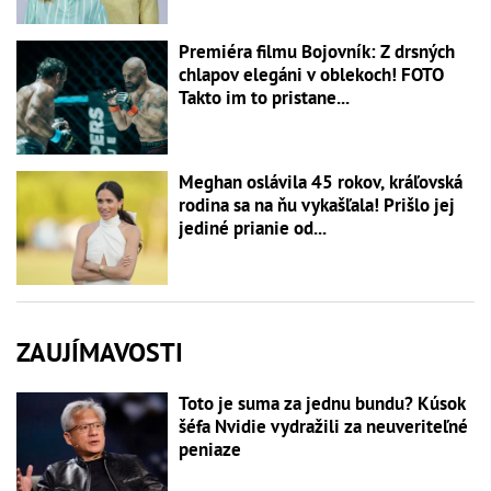
Premiéra filmu Bojovník: Z drsných
chlapov elegáni v oblekoch! FOTO
Takto im to pristane...
Meghan oslávila 45 rokov, kráľovská
rodina sa na ňu vykašľala! Prišlo jej
jediné prianie od...
ZAUJÍMAVOSTI
Toto je suma za jednu bundu? Kúsok
šéfa Nvidie vydražili za neuveriteľné
peniaze