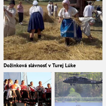
Dožinková slávnosť v Turej Lúke