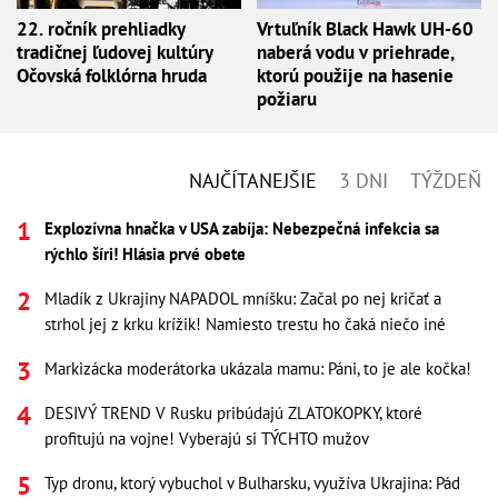
22. ročník prehliadky
Vrtuľník Black Hawk UH-60
tradičnej ľudovej kultúry
naberá vodu v priehrade,
Očovská folklórna hruda
ktorú použije na hasenie
požiaru
NAJČÍTANEJŠIE
3 DNI
TÝŽDEŇ
Explozívna hnačka v USA zabíja: Nebezpečná infekcia sa
rýchlo šíri! Hlásia prvé obete
Mladík z Ukrajiny NAPADOL mníšku: Začal po nej kričať a
strhol jej z krku krížik! Namiesto trestu ho čaká niečo iné
Markizácka moderátorka ukázala mamu: Páni, to je ale kočka!
DESIVÝ TREND V Rusku pribúdajú ZLATOKOPKY, ktoré
profitujú na vojne! Vyberajú si TÝCHTO mužov
Typ dronu, ktorý vybuchol v Bulharsku, využíva Ukrajina: Pád