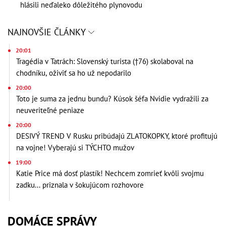
hlásili neďaleko dôležitého plynovodu
NAJNOVŠIE ČLÁNKY
20:01
Tragédia v Tatrách: Slovenský turista (†76) skolaboval na
chodníku, oživiť sa ho už nepodarilo
20:00
Toto je suma za jednu bundu? Kúsok šéfa Nvidie vydražili za
neuveriteľné peniaze
20:00
DESIVÝ TREND V Rusku pribúdajú ZLATOKOPKY, ktoré profitujú
na vojne! Vyberajú si TÝCHTO mužov
19:00
Katie Price má dosť plastík! Nechcem zomrieť kvôli svojmu
zadku... priznala v šokujúcom rozhovore
DOMÁCE SPRÁVY