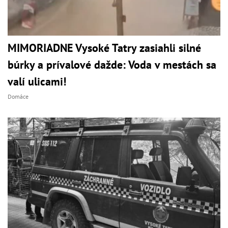
MIMORIADNE Vysoké Tatry zasiahli silné
búrky a prívalové dažde: Voda v mestách sa
valí ulicami!
Domáce