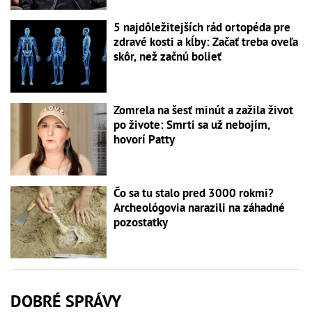
5 najdôležitejších rád ortopéda pre
zdravé kosti a kĺby: Začať treba oveľa
skôr, než začnú bolieť
Zomrela na šesť minút a zažila život
po živote: Smrti sa už nebojím,
hovorí Patty
Čo sa tu stalo pred 3000 rokmi?
Archeológovia narazili na záhadné
pozostatky
DOBRÉ SPRÁVY