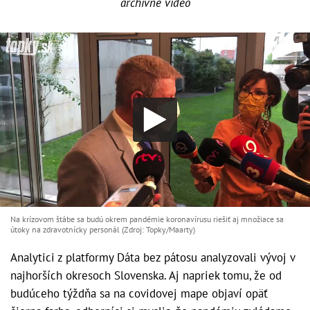
archívne video
Na krízovom štábe sa budú okrem pandémie koronavírusu riešiť aj množiace sa
útoky na zdravotnícky personál (Zdroj: Topky/Maarty)
Analytici z platformy Dáta bez pátosu analyzovali vývoj v
najhorších okresoch Slovenska. Aj napriek tomu, že od
budúceho týždňa sa na covidovej mape objaví opäť