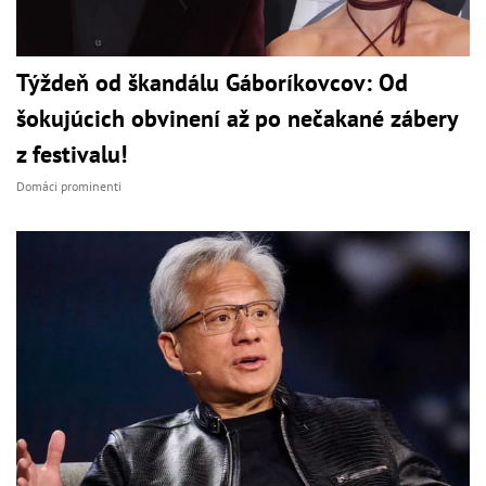
Týždeň od škandálu Gáboríkovcov: Od
šokujúcich obvinení až po nečakané zábery
z festivalu!
Domáci prominenti