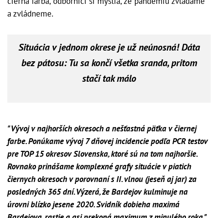
čierna farba, odborníci si myslia, že pandémiu zvládame
a zvládneme.
Situácia v jednom okrese je už neúnosná! Dáta
bez pátosu: Tu sa končí všetka sranda, pritom
stačí tak málo
"Vývoj v najhorších okresoch a nešťastná päťka v čiernej
farbe. Ponúkame vývoj 7 dňovej incidencie podľa PCR testov
pre TOP 15 okresov Slovenska, ktoré sú na tom najhoršie.
Rovnako prinášame komplexné grafy situácie v piatich
čiernych okresoch v porovnaní s II. vlnou (jeseň aj jar) za
posledných 365 dní. Výzerá, že Bardejov kulminuje na
úrovni blízko jesene 2020. Svidník dobieha maximá
Bardejova, rastie a asi prekoná maximum z minulého roka,"