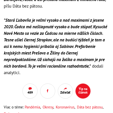
píšu Dáta bez pátosu.
"Stará Ľubovňa je veľmi vysoko a nad maximami z jesene
2020. Čadca má našliapnuté vysoko a bude stúpať. Kysucké
Nové Mesto sa vezie za Čadcou na mierne nižších číslach.
Tesne ušiel čiernej Stropkov, ale na budúci týždeň je tam a
asi k nemu hygienici pribalia aj Sabinov. Prefarbenie
krajských miest Prešova a Žiliny do čiernej
nepredpokladáme. Už siahajú na žolíka a maximom je pre
nich bordová. To je veľmi racionálne rozhodntutie,"
dodali
analytici.
Tip na
489
Zdieľať
článok
Viac o téme:
Pandémia
,
Okresy
,
Koronavírus
,
Dáta bez pátosu
,