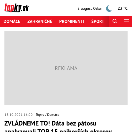
23 °C
8. august
,
Oskar
DOMÁCE
ZAHRANIČNÉ
PROMINENTI
ŠPORT
ZAUJÍMAV
15.10.2021 16:00
Topky
Domáce
ZVLÁDNEME TO! Dáta bez pátosu
analyzovali TOP 15 najhorších okresov