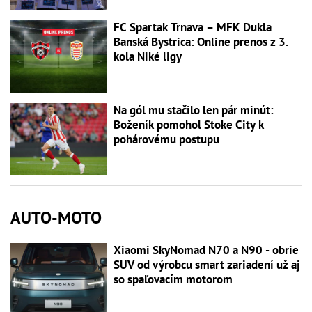
FC Spartak Trnava – MFK Dukla
Banská Bystrica: Online prenos z 3.
kola Niké ligy
Na gól mu stačilo len pár minút:
Boženík pomohol Stoke City k
pohárovému postupu
AUTO-MOTO
Xiaomi SkyNomad N70 a N90 - obrie
SUV od výrobcu smart zariadení už aj
so spaľovacím motorom