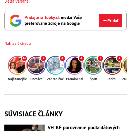
Delta variant
Pridajte si Topky.sk
medzi Vaše
Pridať
preferované zdroje na Google
Nahlásiť chybu
16
2
4
4
7
2
Najčítanejšie
Domáce
Zahraničné
Prominenti
Šport
Krimi
Zaují
SÚVISIACE ČLÁNKY
VEĽKÉ porovnanie podľa dátových