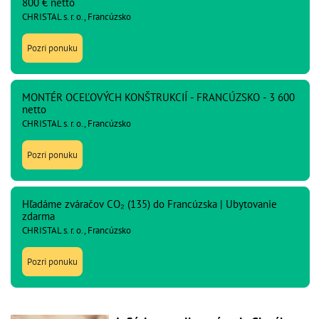
800 € netto
CHRISTAL s. r. o., Francúzsko
Pozri ponuku
MONTÉR OCEĽOVÝCH KONŠTRUKCIÍ - FRANCÚZSKO - 3 600
netto
CHRISTAL s. r. o., Francúzsko
Pozri ponuku
Hľadáme zváračov CO₂ (135) do Francúzska | Ubytovanie
zdarma
CHRISTAL s. r. o., Francúzsko
Pozri ponuku