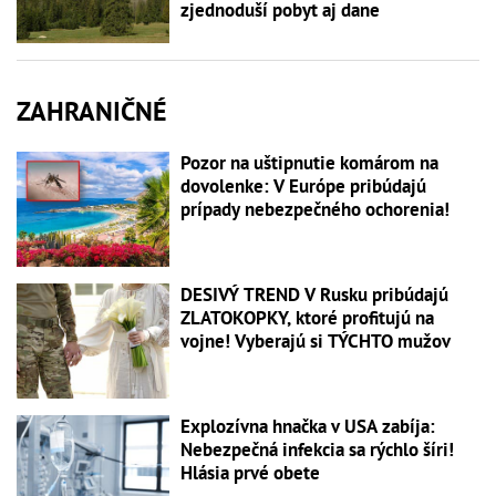
zjednoduší pobyt aj dane
ZAHRANIČNÉ
Pozor na uštipnutie komárom na
dovolenke: V Európe pribúdajú
prípady nebezpečného ochorenia!
DESIVÝ TREND V Rusku pribúdajú
ZLATOKOPKY, ktoré profitujú na
vojne! Vyberajú si TÝCHTO mužov
Explozívna hnačka v USA zabíja:
Nebezpečná infekcia sa rýchlo šíri!
Hlásia prvé obete