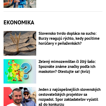
EKONOMIKA
Slovensko tvrdo dopláca na sucho:
Burzy reagujú rýchlo, kedy pocítime
horúčavy v peňaženkách?
Zelený mimozemšťan či žltý šašo:
Spoznáte známe značky podľa ich
maskotov? Otestujte sa! (kvíz)
Jeden z najúspešnejších slovenských
cestovateľských projektov sa
rozpadol. Spor zakladateľov vyústil
až do konkurzu