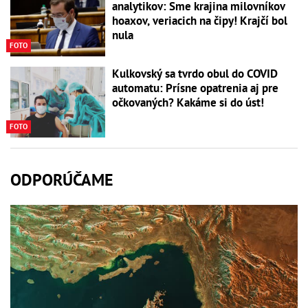
analytikov: Sme krajina milovníkov
hoaxov, veriacich na čipy! Krajčí bol
nula
FOTO
Kulkovský sa tvrdo obul do COVID
automatu: Prísne opatrenia aj pre
očkovaných? Kakáme si do úst!
FOTO
ODPORÚČAME