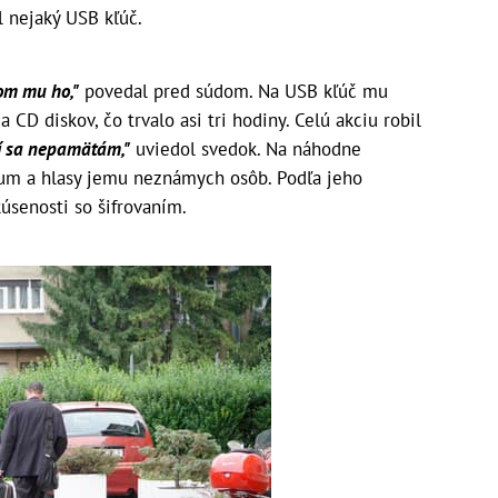
l nejaký USB kľúč.
om mu ho,"
povedal pred súdom. Na USB kľúč mu
 CD diskov, čo trvalo asi tri hodiny. Celú akciu robil
í sa nepamätám,"
uviedol svedok. Na náhodne
šum a hlasy jemu neznámych osôb. Podľa jeho
úsenosti so šifrovaním.