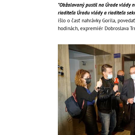
"Obžalovaný pustil na Úrade vlády 
riaditeľa Úradu vlády a riaditeľa se
išlo o časť nahrávky Gorila, poved
hodinách, expremiér Dobroslava Trn