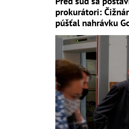
Pred súd sa postavi
prokurátori: Čižná
púšťal nahrávku Go