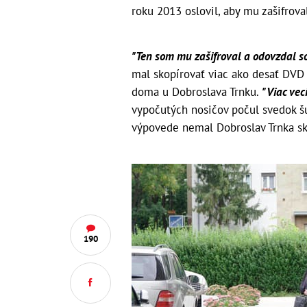
roku 2013 oslovil, aby mu zašifrova
"Ten som mu zašifroval a odovzdal s
mal skopírovať viac ako desať DVD a
doma u Dobroslava Trnku.
"Viac vec
vypočutých nosičov počul svedok 
výpovede nemal Dobroslav Trnka sk
190