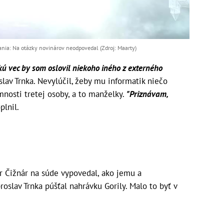
nia: Na otázky novinárov neodpovedal (Zdroj: Maarty)
kú vec by som oslovil niekoho iného z externého
lav Trnka. Nevylúčil, žeby mu informatik niečo
mnosti tretej osoby, a to manželky.
"Priznávam,
plnil.
r Čižnár na súde vypovedal, ako jemu a
oslav Trnka púšťal nahrávku Gorily. Malo to byť v