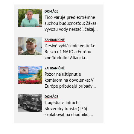
DOMÁCE
Fico varuje pred extrémne
suchou budúcnosťou: Zákaz
vývozu vody nestačí, čakajú
nás miliardové investície
ZAHRANIČNÉ
Desivé vyhlásenie veliteľa:
Rusko už NATO a Európu
zneškodnilo! Aliancia
Moskve neublíži
ZAHRANIČNÉ
Pozor na uštipnutie
komárom na dovolenke: V
Európe pribúdajú prípady
nebezpečného ochorenia!
DOMÁCE
Tragédia v Tatrách:
Slovenský turista (†76)
skolaboval na chodníku,
oživiť sa ho už nepodarilo