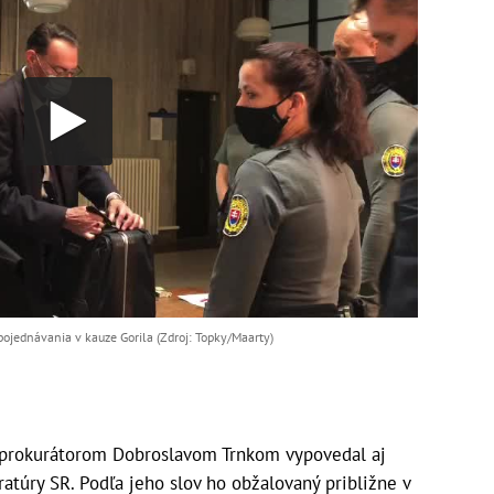
ojednávania v kauze Gorila (Zdroj: Topky/Maarty)
prokurátorom Dobroslavom Trnkom vypovedal aj
atúry SR. Podľa jeho slov ho obžalovaný približne v