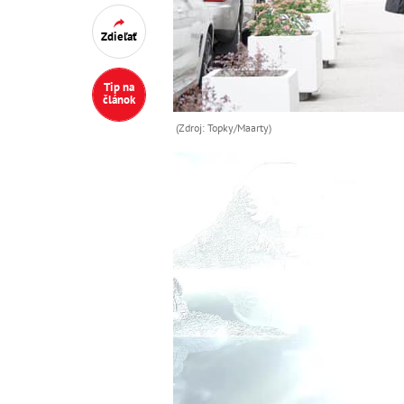
Zdieľať
Tip na
článok
(Zdroj: Topky/Maarty)