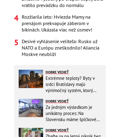
vrátilo prevádzku do normálu
Rozžiarila leto: Hviezda Mamy na
prenájom prekvapuje záberom v
bikinách. Ukázala viac než úsmev!
Desivé vyhlásenie veliteľa: Rusko už
NATO a Európu zneškodnilo! Aliancia
Moskve neublíži
DOBRE VEDIEŤ
Extrémne teploty? Byty v
srdci Bratislavy majú
výnimočný systém, ktorý
ešte aj šetrí náklady
DOBRE VEDIEŤ
Za jedným výsledkom je
unikátny proces: Na
Slovensku máme špičkové
pracovisko
DOBRE VEDIEŤ
Zbaľte sa na letný piknik bez