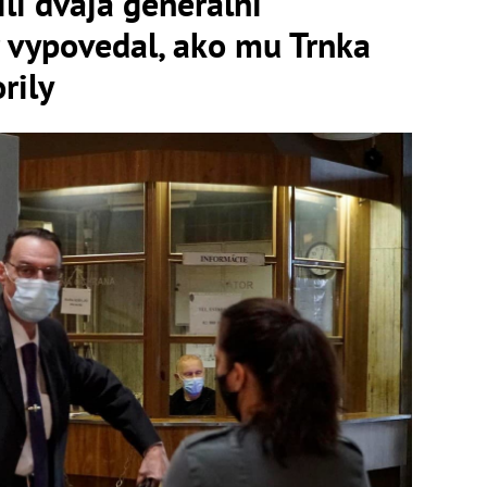
li dvaja generálni
r vypovedal, ako mu Trnka
rily