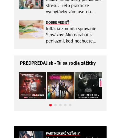
stresu: Tieto praktické
vychytávky vám ušetria
miesto v batohu!
DOBRE VEDIEŤ
Inflácia zmenila správanie
Slovákov: Ako narábať s
peniazmi, keď nechcete
zbytočne riskovať?
PREDPREDAJ
.sk - Tu sa rodia zážitky
PARTNERSKÉ VZŤAHY