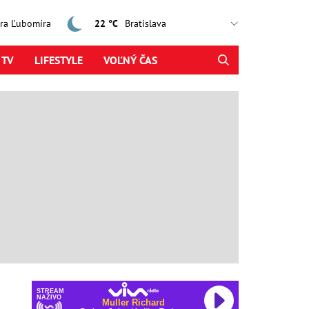
jtra Ľubomíra
22 °C
 TV
LIFESTYLE
VOĽNÝ ČAS
STREAM
NAŽIVO
Muller Richard