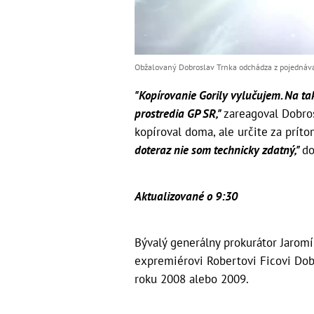
Obžalovaný Dobroslav Trnka odchádza z pojednáva
"Kopírovanie Gorily vylučujem. Na ta
prostredia GP SR,"
zareagoval Dobros
kopíroval doma, ale určite za príto
doteraz nie som technicky zdatný,"
do
Aktualizované o 9:30
Bývalý generálny prokurátor Jaromí
expremiérovi Robertovi Ficovi Dobr
roku 2008 alebo 2009.