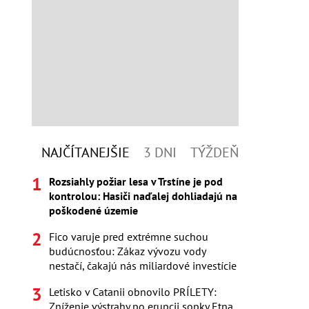
NAJČÍTANEJŠIE
3 DNI
TÝŽDEŇ
Rozsiahly požiar lesa v Trstíne je pod
kontrolou: Hasiči naďalej dohliadajú na
poškodené územie
Fico varuje pred extrémne suchou
budúcnosťou: Zákaz vývozu vody
nestačí, čakajú nás miliardové investície
Letisko v Catanii obnovilo PRÍLETY:
Zníženie výstrahy po erupcii sopky Etna