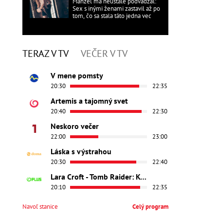
Manžel ma neustále podvádzal:
Sex s inými ženami zastavil až po
tom, čo sa stala táto jedna vec
TERAZ V TV
VEČER V TV
V mene pomsty
20:30
22:35
Artemis a tajomný svet
20:40
22:30
Neskoro večer
22:00
23:00
Láska s výstrahou
20:30
22:40
Lara Croft - Tomb Raider: Kolíska života
20:10
22:35
Navoľ stanice
Celý program