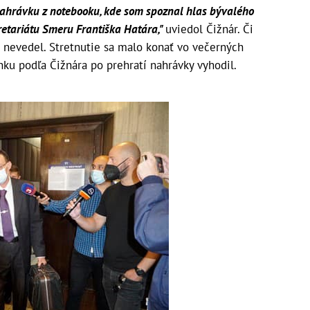
nahrávku z notebooku, kde som spoznal hlas bývalého
kretariátu Smeru Františka Határa,"
uviedol Čižnár. Či
ať nevedel. Stretnutie sa malo konať vo večerných
ku podľa Čižnára po prehratí nahrávky vyhodil.