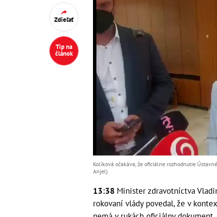
Zdieľať
Tip na
článok
Kolíková očakáva, že oficiálne rozhodnutie Ústavn
Anjel)
13:38
Minister zdravotníctva Vlad
rokovaní vlády povedal, že v kont
nemá v rukách oficiálny dokument, 