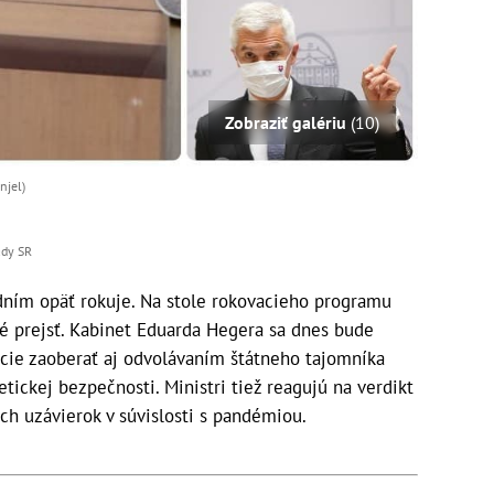
Zobraziť galériu
(10)
njel)
ády SR
ním opäť rokuje. Na stole rokovacieho programu
né prejsť. Kabinet Eduarda Hegera sa dnes bude
cie zaoberať aj odvolávaním štátneho tajomníka
tickej bezpečnosti. Ministri tiež reagujú na verdikt
h uzávierok v súvislosti s pandémiou.