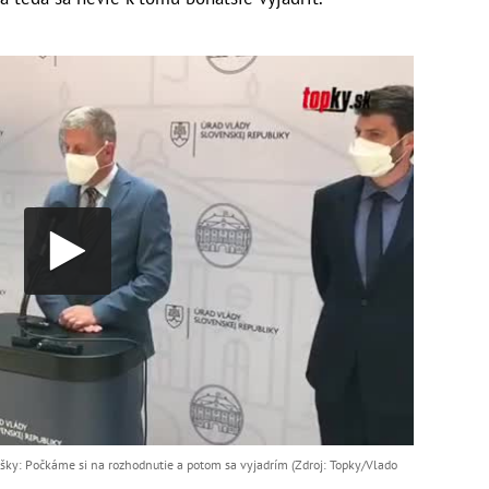
ášky: Počkáme si na rozhodnutie a potom sa vyjadrím (Zdroj: Topky/Vlado