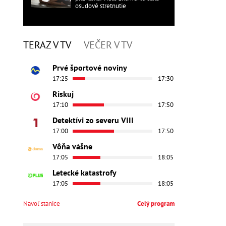
osudové stretnutie
TERAZ V TV
VEČER V TV
Prvé športové noviny
17:25
17:30
Riskuj
17:10
17:50
Detektívi zo severu VIII
17:00
17:50
Vôňa vášne
17:05
18:05
Letecké katastrofy
17:05
18:05
Navoľ stanice
Celý program