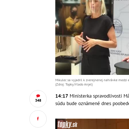
Mikulec sa vyjadril k zverejnenej nahrávke medz
(Zdroj: Topky/Vlado Anjel)
14:17
Ministerka spravodlivosti M
348
súdu bude oznámené dnes poobed