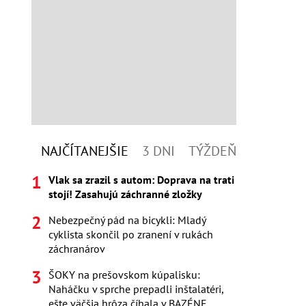
NAJČÍTANEJŠIE
3 DNI
TÝŽDEŇ
Vlak sa zrazil s autom: Doprava na trati
stojí! Zasahujú záchranné zložky
Nebezpečný pád na bicykli: Mladý
cyklista skončil po zranení v rukách
záchranárov
ŠOKY na prešovskom kúpalisku:
Naháčku v sprche prepadli inštalatéri,
ešte väčšia hrôza číhala v BAZÉNE