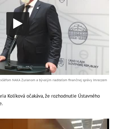
i exšéfom NAKA Zurianom a bývalým riaditeľom finančnej správy Imreczem
ária Kolíková očakáva, že rozhodnutie Ústavného
e.