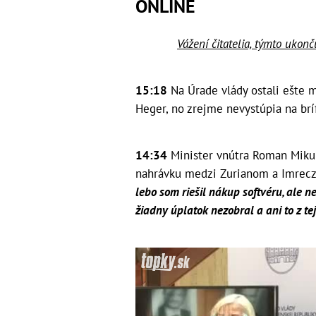
ONLINE
Vážení čitatelia, týmto ukon
15:18
Na Úrade vlády ostali ešte m
Heger, no zrejme nevystúpia na brí
14:34
Minister vnútra Roman Miku
nahrávku medzi Zurianom a Imrec
lebo som riešil nákup softvéru, ale n
žiadny úplatok nezobral a ani to z t