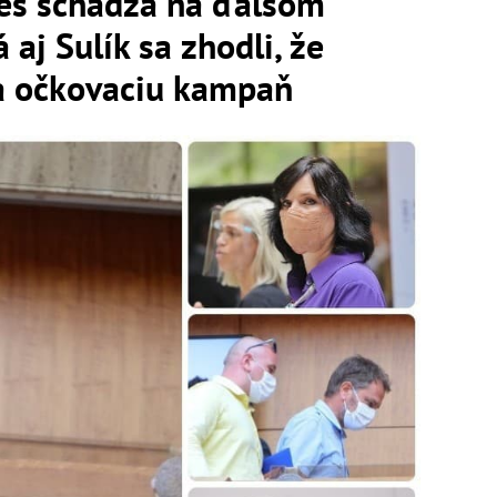
es schádza na ďalšom
aj Sulík sa zhodli, že
na očkovaciu kampaň