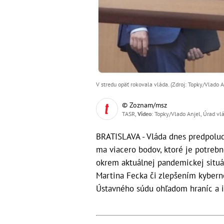
V stredu opäť rokovala vláda. (Zdroj: Topky/Vlado A
© Zoznam/msz
TASR,
Video
: Topky/Vlado Anjel, Úrad vl
BRATISLAVA - Vláda dnes predpolud
ma viacero bodov, ktoré je potreb
okrem aktuálnej pandemickej situá
Martina Fecka či zlepšením kyberne
Ústavného súdu ohľadom hraníc a ic