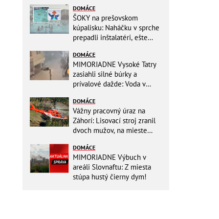
DOMÁCE
ŠOKY na prešovskom
kúpalisku: Naháčku v sprche
prepadli inštalatéri, ešte
väčšia hrôza číhala v
DOMÁCE
BAZÉNE
MIMORIADNE Vysoké Tatry
zasiahli silné búrky a
prívalové dažde: Voda v
mestách sa valí ulicami!
DOMÁCE
Vážny pracovný úraz na
Záhorí: Lisovací stroj zranil
dvoch mužov, na mieste
zasahoval vrtuľník: Na
DOMÁCE
pomoc musel priletieť
MIMORIADNE Výbuch v
vrtuľník
areáli Slovnaftu: Z miesta
stúpa hustý čierny dym!