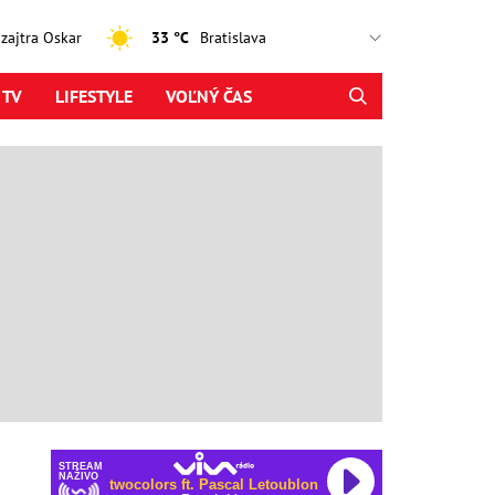
, zajtra Oskar
33 °C
 TV
LIFESTYLE
VOĽNÝ ČAS
STREAM
NAŽIVO
twocolors ft. Pascal Letoublon