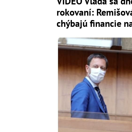
VIDEO Vláda sa dn
rokovaní: Remišová 
chýbajú financie 