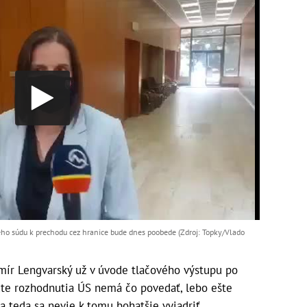
ého súdu k prechodu cez hranice bude dnes poobede (Zdroj: Topky/Vlado
imír Lengvarský už v úvode tlačového výstupu po
exte rozhodnutia ÚS nemá čo povedať, lebo ešte
a teda sa nevie k tomu bohatšie vyjadriť.