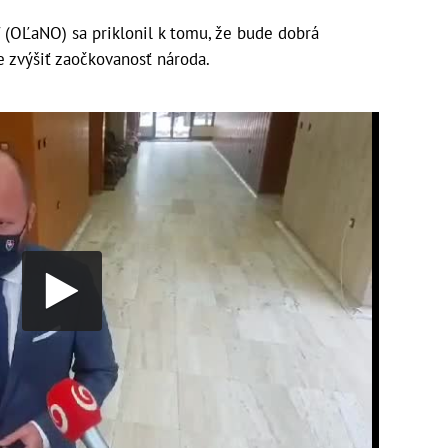
ď (OĽaNO) sa priklonil k tomu, že bude dobrá
e zvýšiť zaočkovanosť národa.