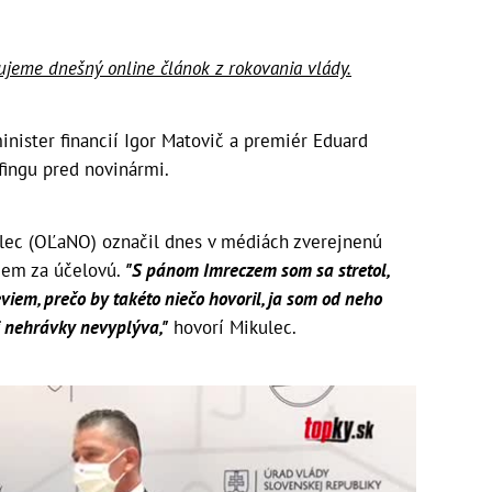
čujeme dnešný online článok z rokovania vlády.
inister financií Igor Matovič a premiér Eduard
fingu pred novinármi.
lec (OĽaNO) označil dnes v médiách zverejnenú
zem za účelovú.
"S pánom Imreczem som sa stretol,
eviem, prečo by takéto niečo hovoril, ja som od neho
ej nehrávky nevyplýva,"
hovorí Mikulec.