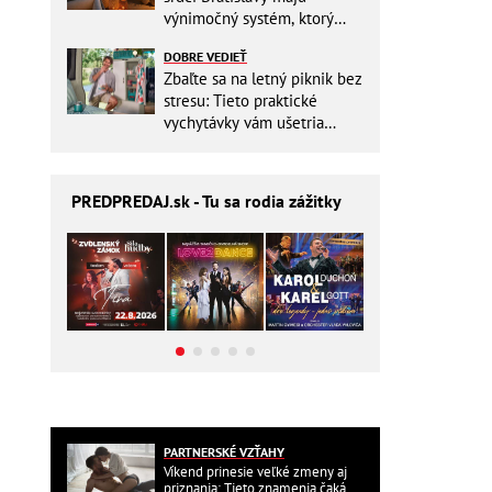
výnimočný systém, ktorý
ešte aj šetrí náklady
DOBRE VEDIEŤ
Zbaľte sa na letný piknik bez
stresu: Tieto praktické
vychytávky vám ušetria
miesto v batohu!
PREDPREDAJ
.sk - Tu sa rodia zážitky
PARTNERSKÉ VZŤAHY
Víkend prinesie veľké zmeny aj
priznania: Tieto znamenia čaká