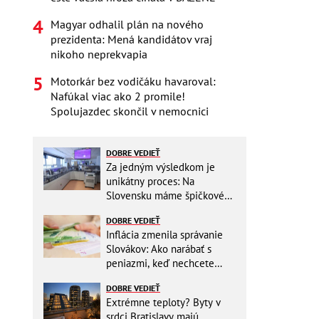
Magyar odhalil plán na nového
prezidenta: Mená kandidátov vraj
nikoho neprekvapia
Motorkár bez vodičáku havaroval:
Nafúkal viac ako 2 promile!
Spolujazdec skončil v nemocnici
DOBRE VEDIEŤ
Za jedným výsledkom je
unikátny proces: Na
Slovensku máme špičkové
pracovisko
DOBRE VEDIEŤ
Inflácia zmenila správanie
Slovákov: Ako narábať s
peniazmi, keď nechcete
zbytočne riskovať?
DOBRE VEDIEŤ
Extrémne teploty? Byty v
srdci Bratislavy majú