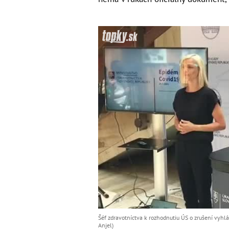
Šéf zdravotníctva k rozhodnutiu ÚS o zrušení vyhl
Anjel)