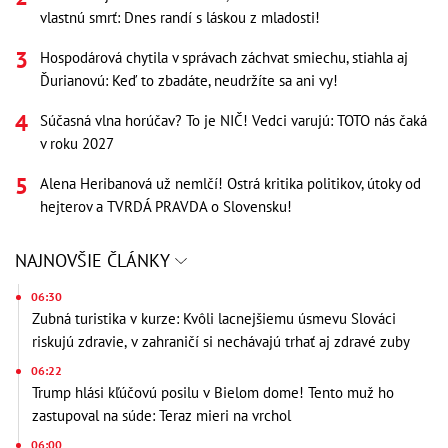
vlastnú smrť: Dnes randí s láskou z mladosti!
Hospodárová chytila v správach záchvat smiechu, stiahla aj
Ďurianovú: Keď to zbadáte, neudržíte sa ani vy!
Súčasná vlna horúčav? To je NIČ! Vedci varujú: TOTO nás čaká
v roku 2027
Alena Heribanová už nemlčí! Ostrá kritika politikov, útoky od
hejterov a TVRDÁ PRAVDA o Slovensku!
NAJNOVŠIE ČLÁNKY
06:30
Zubná turistika v kurze: Kvôli lacnejšiemu úsmevu Slováci
riskujú zdravie, v zahraničí si nechávajú trhať aj zdravé zuby
06:22
Trump hlási kľúčovú posilu v Bielom dome! Tento muž ho
zastupoval na súde: Teraz mieri na vrchol
06:00