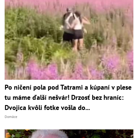
Po ničení pola pod Tatrami a kúpaní v plese
tu máme ďalší nešvár! Drzosť bez hraníc:
Dvojica kvôli fotke vošla do...
Domáce