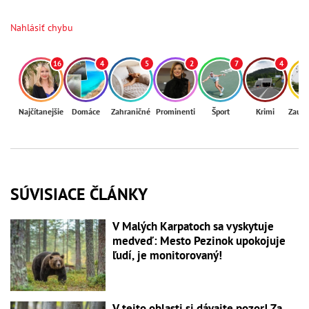
Nahlásiť chybu
16
4
5
2
7
4
Najčítanejšie
Domáce
Zahraničné
Prominenti
Šport
Krimi
Zaují
SÚVISIACE ČLÁNKY
V Malých Karpatoch sa vyskytuje
medveď: Mesto Pezinok upokojuje
ľudí, je monitorovaný!
V tejto oblasti si dávajte pozor! Za