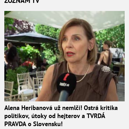
ZOZNAM TV
Alena Heribanová už nemlčí! Ostrá kritika
politikov, útoky od hejterov a TVRDÁ
PRAVDA o Slovensku!