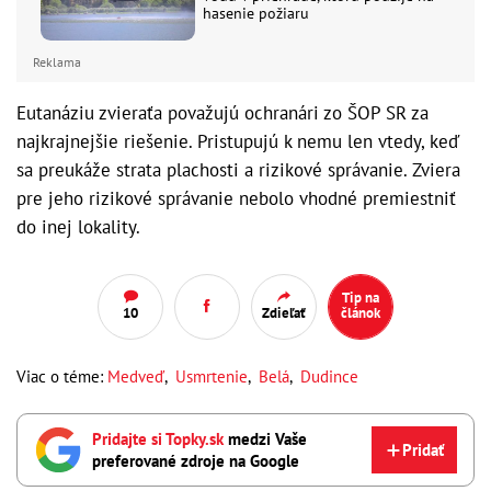
hasenie požiaru
Reklama
Eutanáziu zvieraťa považujú ochranári zo ŠOP SR za
najkrajnejšie riešenie. Pristupujú k nemu len vtedy, keď
sa preukáže strata plachosti a rizikové správanie. Zviera
pre jeho rizikové správanie nebolo vhodné premiestniť
do inej lokality.
Tip na
10
Zdieľať
článok
Viac o téme:
Medveď
,
Usmrtenie
,
Belá
,
Dudince
Pridajte si Topky.sk
medzi Vaše
Pridať
preferované zdroje na Google