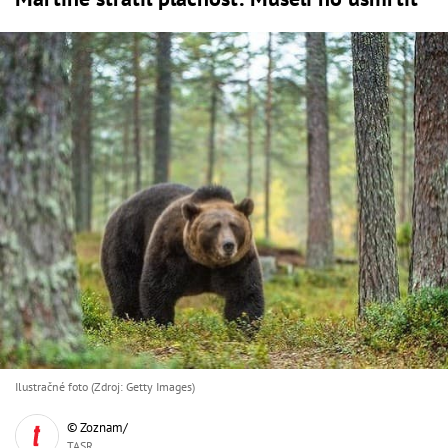
Ilustračné foto (Zdroj: Getty Images)
© Zoznam/
TASR