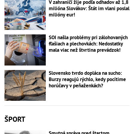
V zahraničí žije podľa odhadov až 1,8
milióna Slovákov: Štát im vlani poslal
milióny eur!
SOI našla problémy pri zálohovaných
fľašiach a plechovkách: Nedostatky
mala viac než štvrtina prevádzok!
Slovensko tvrdo dopláca na sucho:
Burzy reagujú rýchlo, kedy pocítime
horúčavy v peňaženkách?
ŠPORT
Smutná správa pred štartom