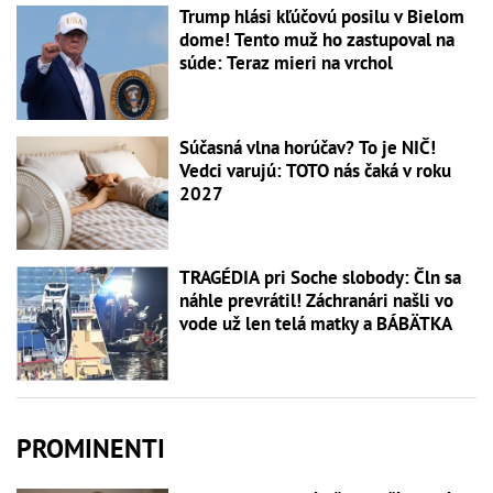
Trump hlási kľúčovú posilu v Bielom
dome! Tento muž ho zastupoval na
súde: Teraz mieri na vrchol
Súčasná vlna horúčav? To je NIČ!
Vedci varujú: TOTO nás čaká v roku
2027
TRAGÉDIA pri Soche slobody: Čln sa
náhle prevrátil! Záchranári našli vo
vode už len telá matky a BÁBÄTKA
PROMINENTI