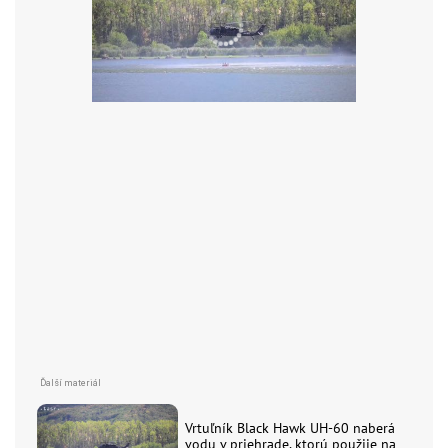
Vrtuľník Black Hawk UH-60 naberá
vodu v priehrade, ktorú použije na