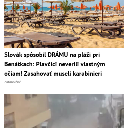
Slovák spôsobil DRÁMU na pláži pri
Benátkach: Plavčíci neverili vlastným
očiam! Zasahovať museli karabinieri
Zahraničné