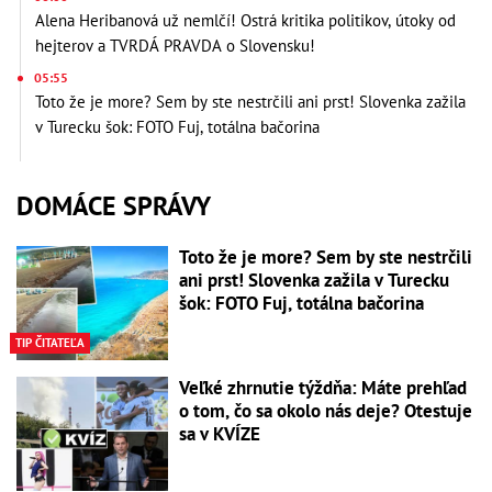
Alena Heribanová už nemlčí! Ostrá kritika politikov, útoky od
hejterov a TVRDÁ PRAVDA o Slovensku!
05:55
Toto že je more? Sem by ste nestrčili ani prst! Slovenka zažila
v Turecku šok: FOTO Fuj, totálna bačorina
DOMÁCE SPRÁVY
Toto že je more? Sem by ste nestrčili
ani prst! Slovenka zažila v Turecku
šok: FOTO Fuj, totálna bačorina
TIP ČITATEĽA
Veľké zhrnutie týždňa: Máte prehľad
o tom, čo sa okolo nás deje? Otestuje
sa v KVÍZE