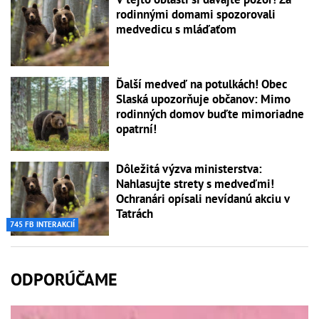
rodinnými domami spozorovali
medvedicu s mláďaťom
Ďalší medveď na potulkách! Obec
Slaská upozorňuje občanov: Mimo
rodinných domov buďte mimoriadne
opatrní!
Dôležitá výzva ministerstva:
Nahlasujte strety s medveďmi!
Ochranári opísali nevídanú akciu v
Tatrách
745 FB INTERAKCIÍ
ODPORÚČAME