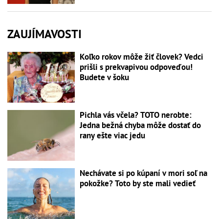
ZAUJÍMAVOSTI
Koľko rokov môže žiť človek? Vedci
prišli s prekvapivou odpoveďou!
Budete v šoku
Pichla vás včela? TOTO nerobte:
Jedna bežná chyba môže dostať do
rany ešte viac jedu
Nechávate si po kúpaní v mori soľ na
pokožke? Toto by ste mali vedieť