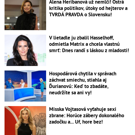
Alena Heribanová už nemlčí! Ostrá
kritika politikov, útoky od hejterov a
TVRDÁ PRAVDA o Slovensku!
V lietadle ju zbalil Hasselhoff,
odmietla Matrix a chcela vlastnú
smrť: Dnes randí s láskou z mladosti!
Hospodárová chytila v správach
záchvat smiechu, stiahla aj
Ďurianovú: Keď to zbadáte,
neudržíte sa ani vy!
Misska Vojtasová vyťahuje sexi
zbrane: Horúce zábery dokonalého
zadočku a... Uf, hore bez!