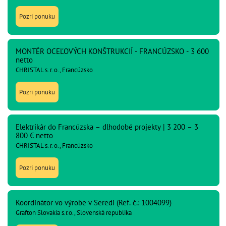
Pozri ponuku
MONTÉR OCEĽOVÝCH KONŠTRUKCIÍ - FRANCÚZSKO - 3 600
netto
CHRISTAL s. r. o., Francúzsko
Pozri ponuku
Elektrikár do Francúzska – dlhodobé projekty | 3 200 – 3
800 € netto
CHRISTAL s. r. o., Francúzsko
Pozri ponuku
Koordinátor vo výrobe v Seredi (Ref. č.: 1004099)
Grafton Slovakia s.r.o., Slovenská republika