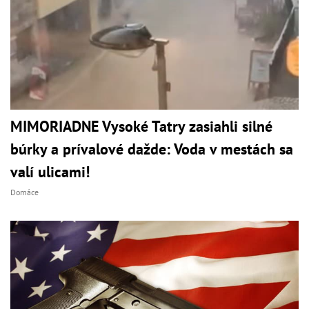
MIMORIADNE Vysoké Tatry zasiahli silné
búrky a prívalové dažde: Voda v mestách sa
valí ulicami!
Domáce