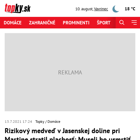
18 °C
10. august
,
Vavrinec
DOMÁCE
ZAHRANIČNÉ
PROMINENTI
ŠPORT
ZAUJÍMAV
13.7.2021 17:24
Topky
Domáce
Rizikový medveď v Jasenskej doline pri
Martine stratil plachosť: Museli ho usmrtiť