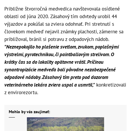
Približne štvorročná medvedica navštevovala osídlené
oblasti od júna 2020. Zásahový tím odvtedy urobil 44
výjazdov a pokúšal sa zviera odohnať. Pri stretnutí s
človekom medveď nejavil známky plachosti, zámerne sa
približoval, bránil si potravu z odpadových nádob.
"Neznepokojilo ho plašenie svetlom, zvukom, poplašnými
výstrelmi, pyrotechnikou, či paintballovým strelivom. O
krátky čas sa do lokality opätovne vrátil. Príčinou
synantropizácie medveďa boli pôvodne nezabezpečené
odpadové nádoby. Zásahový tím preto pod dozorom
veterinárneho lekára zviera uspal a usmrtil,"
konkretizovali
z envirorezortu.
Mohlo by vás zaujímať: