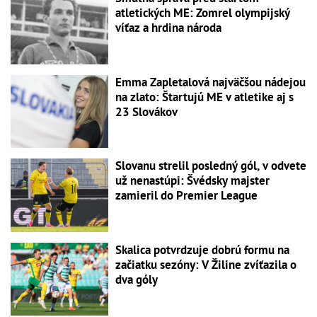
atletických ME: Zomrel olympijský
víťaz a hrdina národa
Emma Zapletalová najväčšou nádejou
na zlato: Štartujú ME v atletike aj s
23 Slovákov
Slovanu strelil posledný gól, v odvete
už nenastúpi: Švédsky majster
zamieril do Premier League
Skalica potvrdzuje dobrú formu na
začiatku sezóny: V Žiline zvíťazila o
dva góly