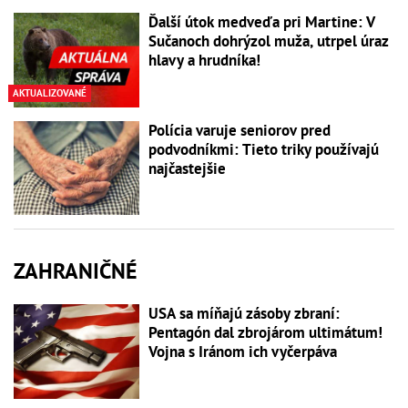
Ďalší útok medveďa pri Martine: V
Sučanoch dohrýzol muža, utrpel úraz
hlavy a hrudníka!
AKTUALIZOVANÉ
Polícia varuje seniorov pred
podvodníkmi: Tieto triky používajú
najčastejšie
ZAHRANIČNÉ
USA sa míňajú zásoby zbraní:
Pentagón dal zbrojárom ultimátum!
Vojna s Iránom ich vyčerpáva