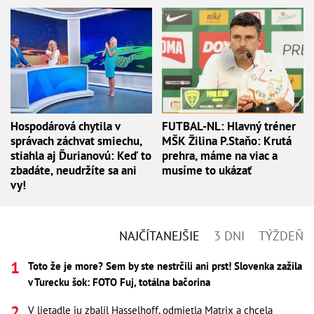
Hospodárová chytila v
FUTBAL-NL: Hlavný tréner
správach záchvat smiechu,
MŠK Žilina P.Staňo: Krutá
stiahla aj Ďurianovú: Keď to
prehra, máme na viac a
zbadáte, neudržíte sa ani
musíme to ukázať
vy!
NAJČÍTANEJŠIE
3 DNI
TÝŽDEŇ
Toto že je more? Sem by ste nestrčili ani prst! Slovenka zažila
v Turecku šok: FOTO Fuj, totálna bačorina
V lietadle ju zbalil Hasselhoff, odmietla Matrix a chcela