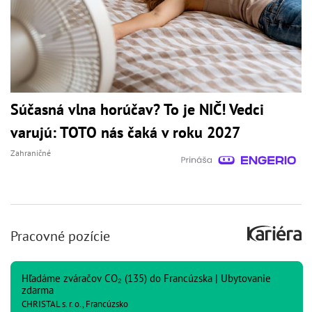
Súčasná vlna horúčav? To je NIČ! Vedci
varujú: TOTO nás čaká v roku 2027
Zahraničné
Pracovné pozície
Hľadáme zváračov CO₂ (135) do Francúzska | Ubytovanie
zdarma
CHRISTAL s. r. o., Francúzsko