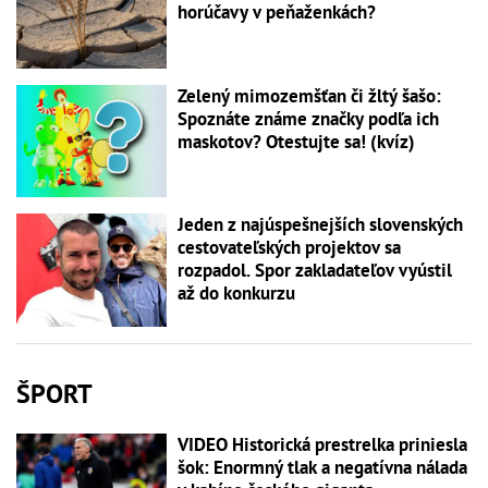
horúčavy v peňaženkách?
Zelený mimozemšťan či žltý šašo:
Spoznáte známe značky podľa ich
maskotov? Otestujte sa! (kvíz)
Jeden z najúspešnejších slovenských
cestovateľských projektov sa
rozpadol. Spor zakladateľov vyústil
až do konkurzu
ŠPORT
VIDEO Historická prestrelka priniesla
šok: Enormný tlak a negatívna nálada