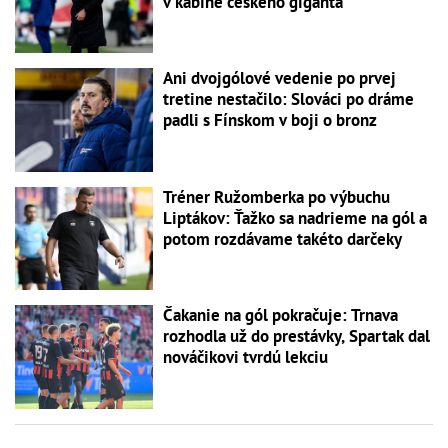
v kabíne českého giganta
Ani dvojgólové vedenie po prvej
tretine nestačilo: Slováci po dráme
padli s Fínskom v boji o bronz
Tréner Ružomberka po výbuchu
Liptákov: Ťažko sa nadrieme na gól a
potom rozdávame takéto darčeky
Čakanie na gól pokračuje: Trnava
rozhodla už do prestávky, Spartak dal
nováčikovi tvrdú lekciu