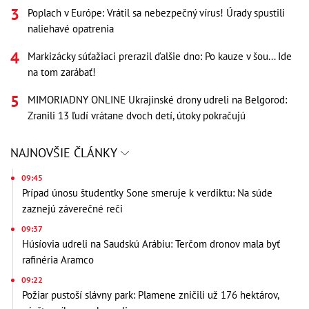
Poplach v Európe: Vrátil sa nebezpečný vírus! Úrady spustili
naliehavé opatrenia
Markizácky súťažiaci prerazil ďalšie dno: Po kauze v šou... Ide
na tom zarábať!
MIMORIADNY ONLINE Ukrajinské drony udreli na Belgorod:
Zranili 13 ľudí vrátane dvoch detí, útoky pokračujú
NAJNOVŠIE ČLÁNKY
09:45
Prípad únosu študentky Sone smeruje k verdiktu: Na súde
zaznejú záverečné reči
09:37
Húsíovia udreli na Saudskú Arábiu: Terčom dronov mala byť
rafinéria Aramco
09:22
Požiar pustoší slávny park: Plamene zničili už 176 hektárov,