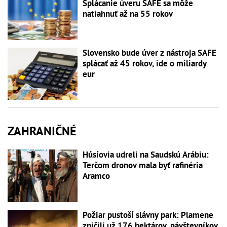
Splácanie úveru SAFE sa môže
natiahnuť až na 55 rokov
Slovensko bude úver z nástroja SAFE
splácať až 45 rokov, ide o miliardy
eur
ZAHRANIČNÉ
Húsíovia udreli na Saudskú Arábiu:
Terčom dronov mala byť rafinéria
Aramco
Požiar pustoší slávny park: Plamene
zničili už 176 hektárov, návštevníkov