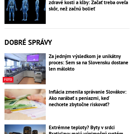
zdravé kosti a kĺby: Začať treba oveľa
skôr, než začnú bolieť
DOBRÉ SPRÁVY
Za jedným výsledkom je unikátny
proces: Sem sa na Slovensku dostane
len málokto
FOTO
Inflácia zmenila správanie Slovákov:
Ako narábať s peniazmi, keď
nechcete zbytočne riskovať?
Extrémne teploty? Byty v srdci
Bratislavy majú výnimočný systém,