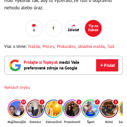
mali vykonať tak, aby to vyzeralo, že išlo o dopravnú
nehodu alebo úraz.
Tip na
1
Zdieľať
článok
Viac o téme:
Vražda
,
Proces
,
Prokurátor
,
úkladná vražda
,
Súd
Pridajte si Topky.sk
medzi Vaše
Pridať
preferované zdroje na Google
Nahlásiť chybu
16
2
4
2
7
5
Najčítanejšie
Domáce
Zahraničné
Prominenti
Šport
Krimi
Zaují