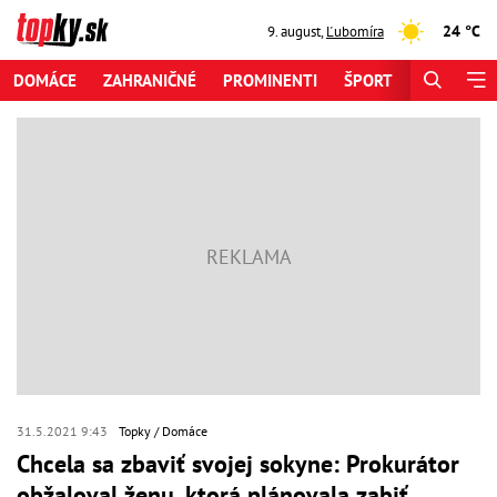
24 °C
9. august
,
Ľubomíra
DOMÁCE
ZAHRANIČNÉ
PROMINENTI
ŠPORT
ZAUJÍMAV
31.5.2021 9:43
Topky
Domáce
Chcela sa zbaviť svojej sokyne: Prokurátor
obžaloval ženu, ktorá plánovala zabiť