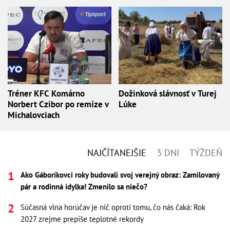
Tréner KFC Komárno
Dožinková slávnosť v Turej
Norbert Czibor po remíze v
Lúke
Michalovciach
NAJČÍTANEJŠIE
3 DNI
TÝŽDEŇ
Ako Gáboríkovci roky budovali svoj verejný obraz: Zamilovaný
pár a rodinná idylka! Zmenilo sa niečo?
Súčasná vlna horúčav je nič oproti tomu, čo nás čaká: Rok
2027 zrejme prepíše teplotné rekordy