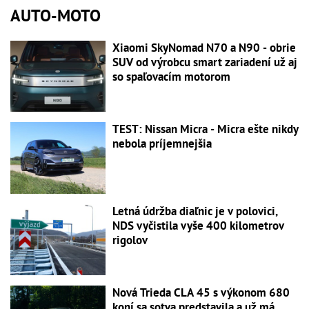
AUTO-MOTO
Xiaomi SkyNomad N70 a N90 - obrie
SUV od výrobcu smart zariadení už aj
so spaľovacím motorom
TEST: Nissan Micra - Micra ešte nikdy
nebola príjemnejšia
Letná údržba diaľnic je v polovici,
NDS vyčistila vyše 400 kilometrov
rigolov
Nová Trieda CLA 45 s výkonom 680
koní sa sotva predstavila a už má