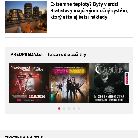
Extrémne teploty? Byty v srdci
Bratislavy majú výnimočný systém,
ktorý ešte aj šetrí náklady
PREDPREDAJ
.sk - Tu sa rodia zážitky