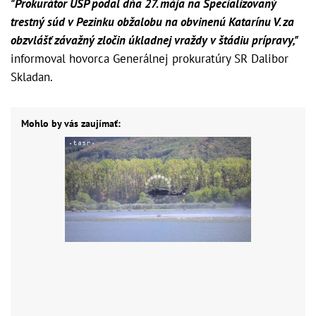
"Prokurátor ÚŠP podal dňa 27. mája na Špecializovaný
trestný súd v Pezinku obžalobu na obvinenú Katarínu V. za
obzvlášť závažný zločin úkladnej vraždy v štádiu prípravy,"
informoval hovorca Generálnej prokuratúry SR Dalibor
Skladan.
Mohlo by vás zaujímať: