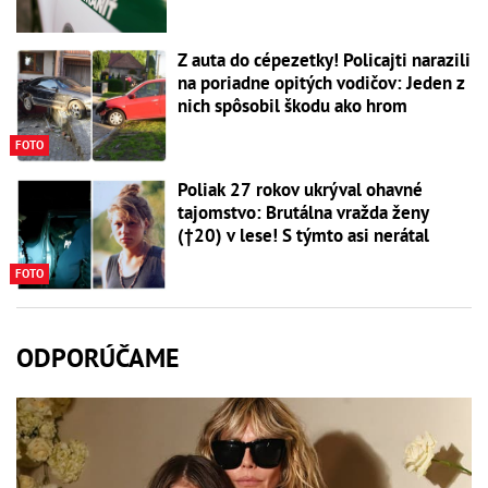
Z auta do cépezetky! Policajti narazili
na poriadne opitých vodičov: Jeden z
nich spôsobil škodu ako hrom
FOTO
Poliak 27 rokov ukrýval ohavné
tajomstvo: Brutálna vražda ženy
(†20) v lese! S týmto asi nerátal
FOTO
ODPORÚČAME