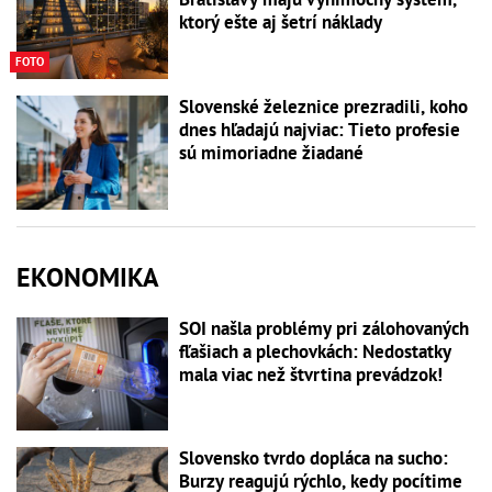
ktorý ešte aj šetrí náklady
FOTO
Slovenské železnice prezradili, koho
dnes hľadajú najviac: Tieto profesie
sú mimoriadne žiadané
EKONOMIKA
SOI našla problémy pri zálohovaných
fľašiach a plechovkách: Nedostatky
mala viac než štvrtina prevádzok!
Slovensko tvrdo dopláca na sucho:
Burzy reagujú rýchlo, kedy pocítime