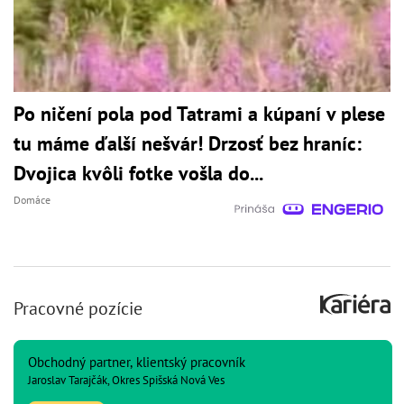
Po ničení pola pod Tatrami a kúpaní v plese
tu máme ďalší nešvár! Drzosť bez hraníc:
Dvojica kvôli fotke vošla do...
Domáce
Pracovné pozície
Obchodný partner, klientský pracovník
Jaroslav Tarajčák, Okres Spišská Nová Ves