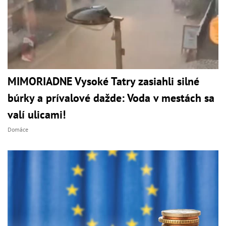
MIMORIADNE Vysoké Tatry zasiahli silné
búrky a prívalové dažde: Voda v mestách sa
valí ulicami!
Domáce