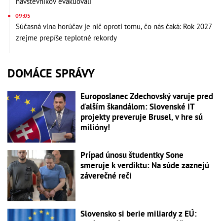
návštevníkov evakuovali
09:05
Súčasná vlna horúčav je nič oproti tomu, čo nás čaká: Rok 2027
zrejme prepíše teplotné rekordy
DOMÁCE SPRÁVY
Europoslanec Zdechovský varuje pred
ďalším škandálom: Slovenské IT
projekty preveruje Brusel, v hre sú
milióny!
Prípad únosu študentky Sone
smeruje k verdiktu: Na súde zaznejú
záverečné reči
Slovensko si berie miliardy z EÚ: