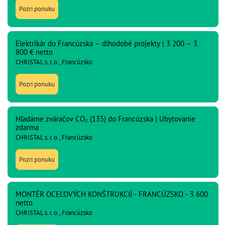
Pozri ponuku
Elektrikár do Francúzska – dlhodobé projekty | 3 200 – 3
800 € netto
CHRISTAL s. r. o., Francúzsko
Pozri ponuku
Hľadáme zváračov CO₂ (135) do Francúzska | Ubytovanie
zdarma
CHRISTAL s. r. o., Francúzsko
Pozri ponuku
MONTÉR OCEĽOVÝCH KONŠTRUKCIÍ - FRANCÚZSKO - 3 600
netto
CHRISTAL s. r. o., Francúzsko