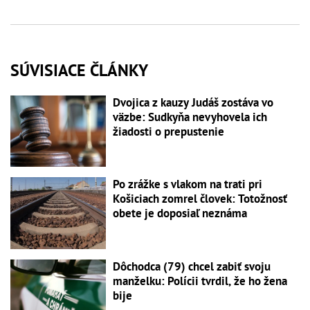
SÚVISIACE ČLÁNKY
Dvojica z kauzy Judáš zostáva vo
väzbe: Sudkyňa nevyhovela ich
žiadosti o prepustenie
Po zrážke s vlakom na trati pri
Košiciach zomrel človek: Totožnosť
obete je doposiaľ neznáma
Dôchodca (79) chcel zabiť svoju
manželku: Polícii tvrdil, že ho žena
bije