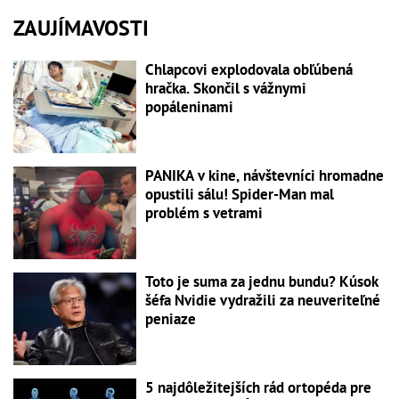
ZAUJÍMAVOSTI
Chlapcovi explodovala obľúbená
hračka. Skončil s vážnymi
popáleninami
PANIKA v kine, návštevníci hromadne
opustili sálu! Spider-Man mal
problém s vetrami
Toto je suma za jednu bundu? Kúsok
šéfa Nvidie vydražili za neuveriteľné
peniaze
5 najdôležitejších rád ortopéda pre