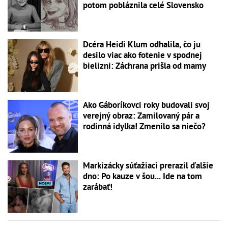
potom pobláznila celé Slovensko
Dcéra Heidi Klum odhalila, čo ju
desilo viac ako fotenie v spodnej
bielizni: Záchrana prišla od mamy
Ako Gáboríkovci roky budovali svoj
verejný obraz: Zamilovaný pár a
rodinná idylka! Zmenilo sa niečo?
Markizácky súťažiaci prerazil ďalšie
dno: Po kauze v šou... Ide na tom
zarábať!