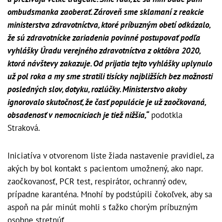
ombudsmanka zaoberať. Zároveň sme sklamaní z reakcie
ministerstva zdravotníctva, ktoré príbuzným obetí odkázalo,
že sú zdravotnícke zariadenia povinné postupovať podľa
vyhlášky Úradu verejného zdravotníctva z októbra 2020,
ktorá návštevy zakazuje. Od prijatia tejto vyhlášky uplynulo
už pol roka a my sme stratili tisícky najbližších bez možnosti
posledných slov, dotyku, rozlúčky. Ministerstvo akoby
ignorovalo skutočnosť, že časť populácie je už zaočkovaná,
obsadenosť v nemocniciach je tiež nižšia,“
podotkla
Straková.
Iniciatíva v otvorenom liste žiada nastavenie pravidiel, za
akých by bol kontakt s pacientom umožnený, ako napr.
zaočkovanosť, PCR test, respirátor, ochranný odev,
prípadne karanténa. Mnohí by podstúpili čokoľvek, aby sa
aspoň na pár minút mohli s ťažko chorým príbuzným
osobne stretnúť.