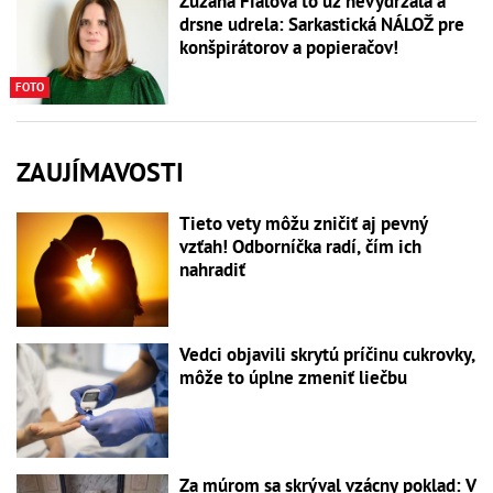
Zuzana Fialová to už nevydržala a
drsne udrela: Sarkastická NÁLOŽ pre
konšpirátorov a popieračov!
FOTO
ZAUJÍMAVOSTI
Tieto vety môžu zničiť aj pevný
vzťah! Odborníčka radí, čím ich
nahradiť
Vedci objavili skrytú príčinu cukrovky,
môže to úplne zmeniť liečbu
Za múrom sa skrýval vzácny poklad: V