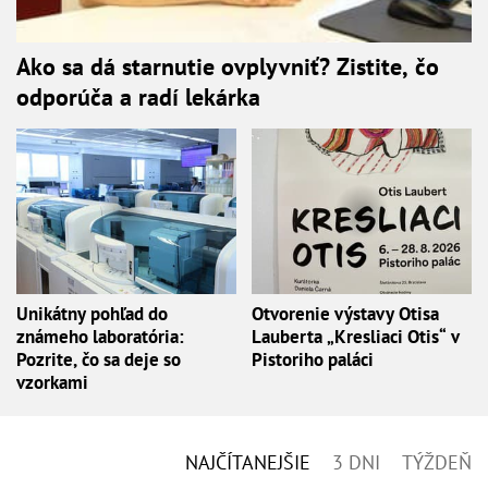
Ako sa dá starnutie ovplyvniť? Zistite, čo
odporúča a radí lekárka
Unikátny pohľad do
Otvorenie výstavy Otisa
známeho laboratória:
Lauberta „Kresliaci Otis“ v
Pozrite, čo sa deje so
Pistoriho paláci
vzorkami
NAJČÍTANEJŠIE
3 DNI
TÝŽDEŇ