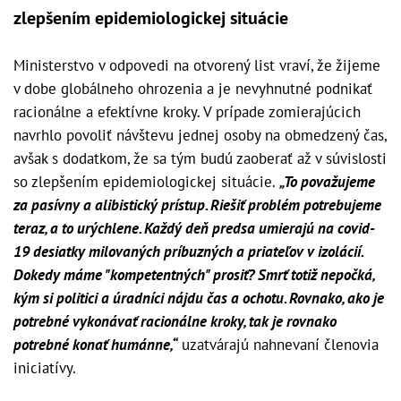
zlepšením epidemiologickej situácie
Ministerstvo v odpovedi na otvorený list vraví, že žijeme
v dobe globálneho ohrozenia a je nevyhnutné podnikať
racionálne a efektívne kroky. V prípade zomierajúcich
navrhlo povoliť návštevu jednej osoby na obmedzený čas,
avšak s dodatkom, že sa tým budú zaoberať až v súvislosti
so zlepšením epidemiologickej situácie.
„
To považujeme
za pasívny a alibistický prístup. Riešiť problém potrebujeme
teraz, a to urýchlene. Každý deň predsa umierajú na covid-
19 desiatky milovaných príbuzných a priateľov v izolácií.
Dokedy máme "kompetentných" prosiť? Smrť totiž nepočká,
kým si politici a úradníci nájdu čas a ochotu. Rovnako, ako je
potrebné vykonávať racionálne kroky, tak je rovnako
potrebné konať humánne,“
uzatvárajú nahnevaní členovia
iniciatívy.