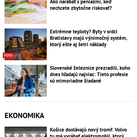
Ako narábať s peniazmi, keď
nechcete zbytočne riskovať?
Extrémne teploty? Byty v srdci
Bratislavy majú výnimočný systém,
ktorý ešte aj šetrí náklady
FOTO
Slovenské železnice prezradili, koho
dnes hľadajú najviac: Tieto profesie
sú mimoriadne žiadané
EKONOMIKA
Košice dostávajú nový tromf: Volvo
tu má vyrábať elektromobil, ktorý