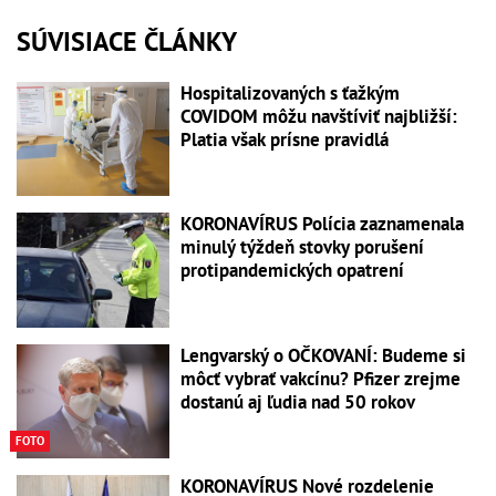
SÚVISIACE ČLÁNKY
Hospitalizovaných s ťažkým
COVIDOM môžu navštíviť najbližší:
Platia však prísne pravidlá
KORONAVÍRUS Polícia zaznamenala
minulý týždeň stovky porušení
protipandemických opatrení
Lengvarský o OČKOVANÍ: Budeme si
môcť vybrať vakcínu? Pfizer zrejme
dostanú aj ľudia nad 50 rokov
FOTO
KORONAVÍRUS Nové rozdelenie