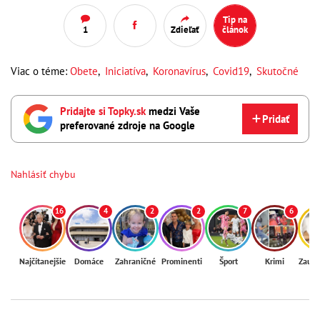
Tip na
1
Zdieľať
článok
Viac o téme:
Obete
,
Iniciatíva
,
Koronavírus
,
Covid19
,
Skutočné
Pridajte si Topky.sk
medzi Vaše
Pridať
preferované zdroje na Google
Nahlásiť chybu
16
4
2
2
7
6
Najčítanejšie
Domáce
Zahraničné
Prominenti
Šport
Krimi
Zaují