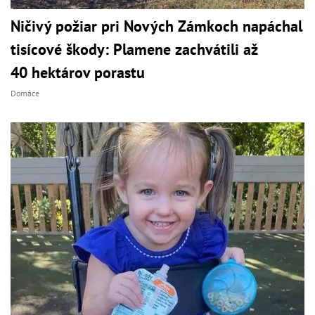
Ničivý požiar pri Nových Zámkoch napáchal
tisícové škody: Plamene zachvátili až
40 hektárov porastu
Domáce