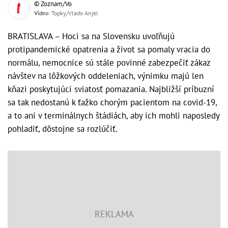
© Zoznam/Vo
Video
: Topky/Vlado Anjel
BRATISLAVA – Hoci sa na Slovensku uvoľňujú
protipandemické opatrenia a život sa pomaly vracia do
normálu, nemocnice sú stále povinné zabezpečiť zákaz
návštev na lôžkových oddeleniach, výnimku majú len
kňazi poskytujúci sviatosť pomazania. Najbližší príbuzní
sa tak nedostanú k ťažko chorým pacientom na covid-19,
a to ani v terminálnych štádiách, aby ich mohli naposledy
pohladiť, dôstojne sa rozlúčiť.