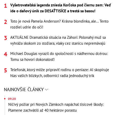
Vyšetrovateľská legenda zniesla Korčoka pod čiernu zem: Veď
ide o daňový únik za DESAŤTISÍCE a trestá sa basou!
Toto je nová Pamela Anderson? Krásna blondínka, ale... Tento
rozdiel udrie do očí!
AKTUÁLNE Dramatická situácia na Záhorí: Polonahý muž sa
vyhráža skokom zo stožiara, vlaky cez stanicu nepremávajú
Michael Douglas vyrazil do spoločnosti s nádhernou dcérou:
Tomu sa hovorí dokonalosť!
Telefonát, ktorý môže pripraviť rodinu o peniaze: AI skopíruje
hlas vašich blízkych, odborníci radia jednoduchý trik
NAJNOVŠIE ČLÁNKY
09:20
Ničivý požiar pri Nových Zámkoch napáchal tisícové škody:
Plamene zachvátili až 40 hektárov porastu