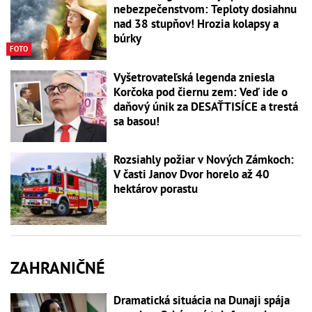
nebezpečenstvom: Teploty dosiahnu
nad 38 stupňov! Hrozia kolapsy a
búrky
FOTO
Vyšetrovateľská legenda zniesla
Korčoka pod čiernu zem: Veď ide o
daňový únik za DESAŤTISÍCE a trestá
sa basou!
Rozsiahly požiar v Nových Zámkoch:
V časti Janov Dvor horelo až 40
hektárov porastu
ZAHRANIČNÉ
Dramatická situácia na Dunaji spája