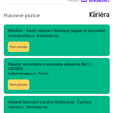
Pracovné pozície
BRIGÁDA - Triedič zásielok v Bratislave (august až december)
Slovenská pošta, a.s., Bratislavský kraj
Pozri ponuku
Manažér technického a servisného oddelenia (Ref. č.:
1005085)
Grafton Slovakia s.r.o., Trenčín
Pozri ponuku
Hľadáme šikovných zváračov hliníka (m/ž) - Čachtice
Manuvia a.s., Trenčiansky kraj