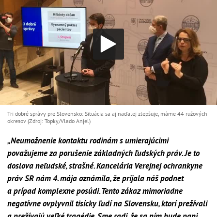
Tri dobré správy pre Slovensko: Situácia sa aj naďalej zlepšuje, máme 44 ružových
okresov (Zdroj: Topky/Vlado Anjel)
„Neumožnenie kontaktu rodinám s umierajúcimi
považujeme za porušenie základných ľudských práv. Je to
doslova neľudské, strašné. Kancelária Verejnej ochrankyne
práv SR nám 4. mája oznámila, že prijala náš podnet
a prípad komplexne posúdi. Tento zákaz mimoriadne
negatívne ovplyvnil tisícky ľudí na Slovensku, ktorí prežívali
a prežívajú veľké tragédie. Sme radi, že sa ním bude pani