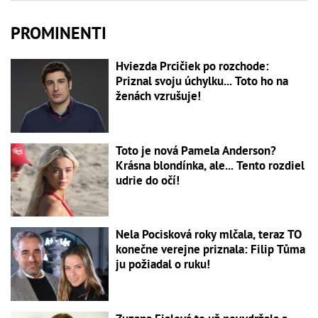
PROMINENTI
Hviezda Prcičiek po rozchode:
Priznal svoju úchylku... Toto ho na
ženách vzrušuje!
Toto je nová Pamela Anderson?
Krásna blondínka, ale... Tento rozdiel
udrie do očí!
Nela Pocisková roky mlčala, teraz TO
konečne verejne priznala: Filip Tůma
ju požiadal o ruku!