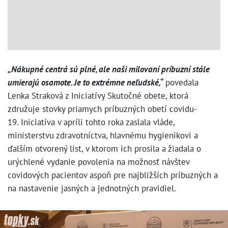
„Nákupné centrá sú plné, ale naši milovaní príbuzní stále
umierajú osamote. Je to extrémne neľudské,“
povedala
Lenka Straková z Iniciatívy Skutočné obete, ktorá
združuje stovky priamych príbuzných obetí covidu-
19. Iniciatíva v apríli tohto roka zaslala vláde,
ministerstvu zdravotníctva, hlavnému hygienikovi a
ďalším otvorený list, v ktorom ich prosila a žiadala o
urýchlené vydanie povolenia na možnosť návštev
covidových pacientov aspoň pre najbližších príbuzných a
na nastavenie jasných a jednotných pravidiel.