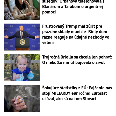
susedov: Orbánová telefonovala s
Blanárom a Tarabom o urgentnej
pomoci
Frustrovaný Trump mal zúriť pre
prázdne sklady munície: Biely dom
rázne reaguje na údajné nezhody vo
velení
Trojročná Briella sa chcela len pohrať:
O niekoľko minút bojovala o život
Šokujúce štatistiky z EÚ: Fajčenie nás
stojí MILIARDY eur ročne! Eurostat
ukázal, ako sú na tom Slováci