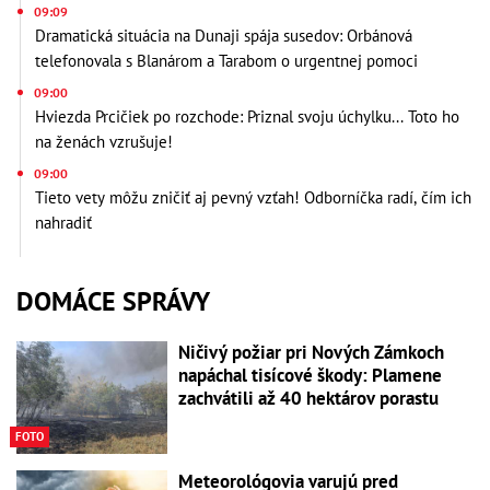
09:09
Dramatická situácia na Dunaji spája susedov: Orbánová
telefonovala s Blanárom a Tarabom o urgentnej pomoci
09:00
Hviezda Prcičiek po rozchode: Priznal svoju úchylku... Toto ho
na ženách vzrušuje!
09:00
Tieto vety môžu zničiť aj pevný vzťah! Odborníčka radí, čím ich
nahradiť
DOMÁCE SPRÁVY
Ničivý požiar pri Nových Zámkoch
napáchal tisícové škody: Plamene
zachvátili až 40 hektárov porastu
FOTO
Meteorológovia varujú pred