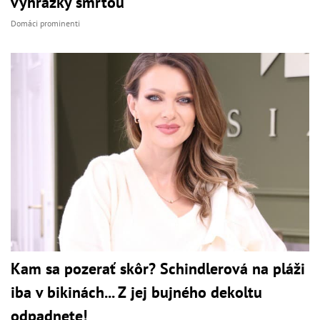
vyhrážky smrťou
Domáci prominenti
Kam sa pozerať skôr? Schindlerová na pláži
iba v bikinách... Z jej bujného dekoltu
odpadnete!