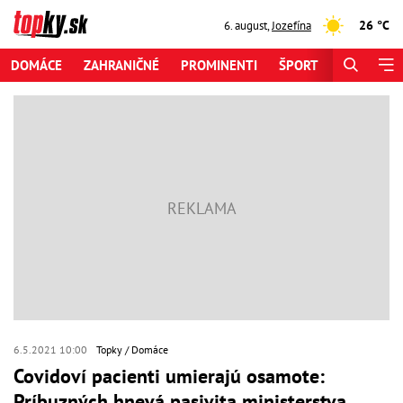
26 °C
6. august
,
Jozefína
DOMÁCE
ZAHRANIČNÉ
PROMINENTI
ŠPORT
ZAUJÍMAV
6.5.2021 10:00
Topky
Domáce
Covidoví pacienti umierajú osamote:
Príbuzných hnevá pasivita ministerstva,