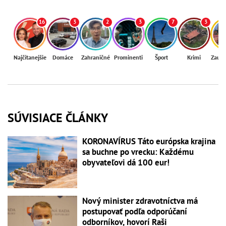
16
3
2
3
7
3
Najčítanejšie
Domáce
Zahraničné
Prominenti
Šport
Krimi
Zaují
SÚVISIACE ČLÁNKY
KORONAVÍRUS Táto európska krajina
sa buchne po vrecku: Každému
obyvateľovi dá 100 eur!
Nový minister zdravotníctva má
postupovať podľa odporúčaní
odborníkov, hovorí Raši