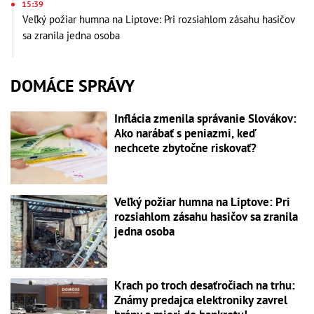
15:39
Veľký požiar humna na Liptove: Pri rozsiahlom zásahu hasičov
sa zranila jedna osoba
DOMÁCE SPRÁVY
Inflácia zmenila správanie Slovákov:
Ako narábať s peniazmi, keď
nechcete zbytočne riskovať?
Veľký požiar humna na Liptove: Pri
rozsiahlom zásahu hasičov sa zranila
jedna osoba
Krach po troch desaťročiach na trhu:
Známy predajca elektroniky zavrel