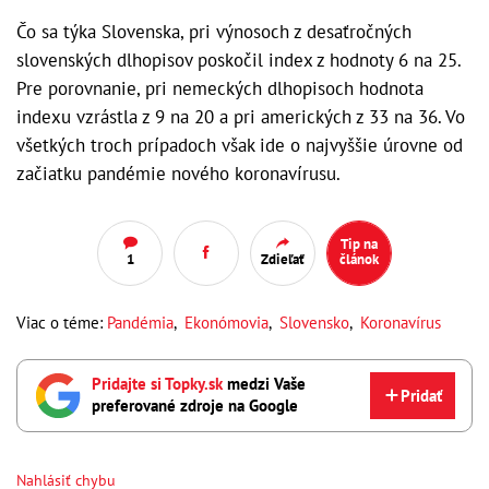
Čo sa týka Slovenska, pri výnosoch z desaťročných
slovenských dlhopisov poskočil index z hodnoty 6 na 25.
Pre porovnanie, pri nemeckých dlhopisoch hodnota
indexu vzrástla z 9 na 20 a pri amerických z 33 na 36. Vo
všetkých troch prípadoch však ide o najvyššie úrovne od
začiatku pandémie nového koronavírusu.
Tip na
1
Zdieľať
článok
Viac o téme:
Pandémia
,
Ekonómovia
,
Slovensko
,
Koronavírus
Pridajte si Topky.sk
medzi Vaše
Pridať
preferované zdroje na Google
Nahlásiť chybu