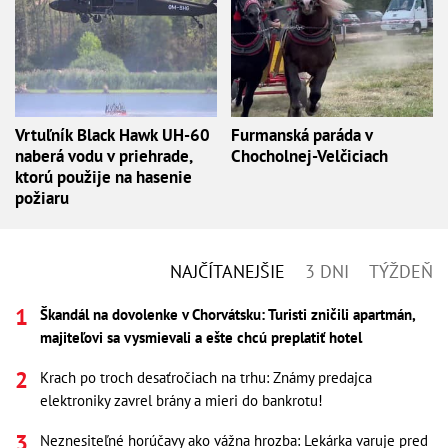
Vrtuľník Black Hawk UH-60
Furmanská paráda v
naberá vodu v priehrade,
Chocholnej-Velčiciach
ktorú použije na hasenie
požiaru
NAJČÍTANEJŠIE
3 DNI
TÝŽDEŇ
Škandál na dovolenke v Chorvátsku: Turisti zničili apartmán,
majiteľovi sa vysmievali a ešte chcú preplatiť hotel
Krach po troch desaťročiach na trhu: Známy predajca
elektroniky zavrel brány a mieri do bankrotu!
Neznesiteľné horúčavy ako vážna hrozba: Lekárka varuje pred