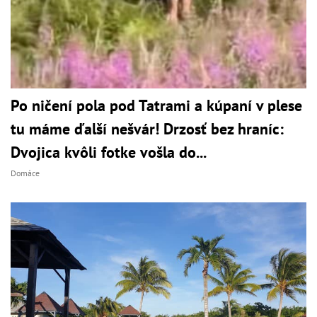
Po ničení pola pod Tatrami a kúpaní v plese
tu máme ďalší nešvár! Drzosť bez hraníc:
Dvojica kvôli fotke vošla do...
Domáce