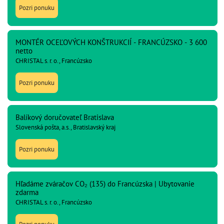
Pozri ponuku
MONTÉR OCEĽOVÝCH KONŠTRUKCIÍ - FRANCÚZSKO - 3 600
netto
CHRISTAL s. r. o., Francúzsko
Pozri ponuku
Balíkový doručovateľ Bratislava
Slovenská pošta, a.s., Bratislavský kraj
Pozri ponuku
Hľadáme zváračov CO₂ (135) do Francúzska | Ubytovanie
zdarma
CHRISTAL s. r. o., Francúzsko