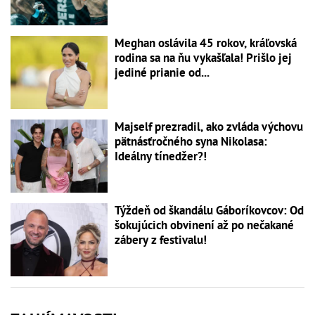
Meghan oslávila 45 rokov, kráľovská
rodina sa na ňu vykašľala! Prišlo jej
jediné prianie od...
Majself prezradil, ako zvláda výchovu
pätnásťročného syna Nikolasa:
Ideálny tínedžer?!
Týždeň od škandálu Gáboríkovcov: Od
šokujúcich obvinení až po nečakané
zábery z festivalu!