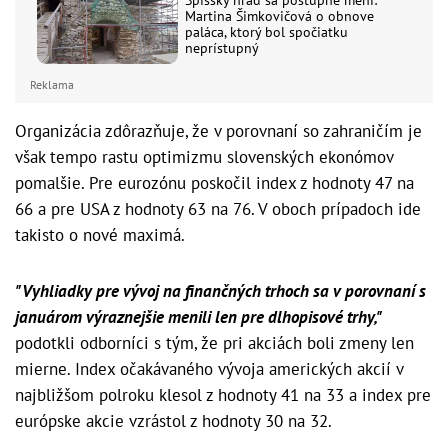
Spišský hrad sa postupne mení:
Martina Šimkovičová o obnove
paláca, ktorý bol spočiatku
neprístupný
Reklama
Organizácia zdôrazňuje, že v porovnaní so zahraničím je
však tempo rastu optimizmu slovenských ekonómov
pomalšie. Pre eurozónu poskočil index z hodnoty 47 na
66 a pre USA z hodnoty 63 na 76. V oboch prípadoch ide
takisto o nové maximá.
"Vyhliadky pre vývoj na finančných trhoch sa v porovnaní s
januárom výraznejšie menili len pre dlhopisové trhy,"
podotkli odborníci s tým, že pri akciách boli zmeny len
mierne. Index očakávaného vývoja amerických akcií v
najbližšom polroku klesol z hodnoty 41 na 33 a index pre
európske akcie vzrástol z hodnoty 30 na 32.