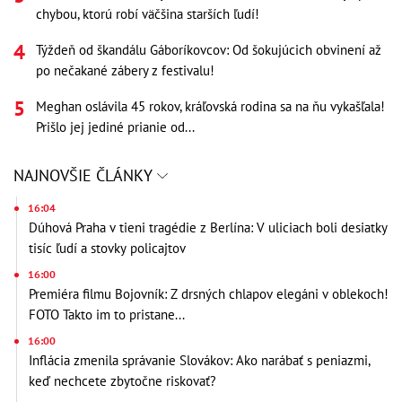
chybou, ktorú robí väčšina starších ľudí!
Týždeň od škandálu Gáboríkovcov: Od šokujúcich obvinení až
po nečakané zábery z festivalu!
Meghan oslávila 45 rokov, kráľovská rodina sa na ňu vykašľala!
Prišlo jej jediné prianie od...
NAJNOVŠIE ČLÁNKY
16:04
Dúhová Praha v tieni tragédie z Berlína: V uliciach boli desiatky
tisíc ľudí a stovky policajtov
16:00
Premiéra filmu Bojovník: Z drsných chlapov elegáni v oblekoch!
FOTO Takto im to pristane...
16:00
Inflácia zmenila správanie Slovákov: Ako narábať s peniazmi,
keď nechcete zbytočne riskovať?