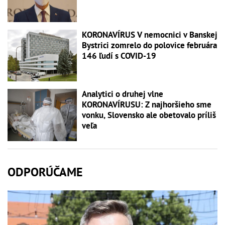
KORONAVÍRUS V nemocnici v Banskej
Bystrici zomrelo do polovice februára
146 ľudí s COVID-19
Analytici o druhej vlne
KORONAVÍRUSU: Z najhoršieho sme
vonku, Slovensko ale obetovalo príliš
veľa
ODPORÚČAME