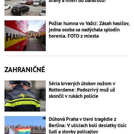
brány a mieri do bankrotu!
Požiar humna vo Važci: Zásah hasičov,
jedna osoba sa nadýchala splodín
horenia. FOTO z miesta
ZAHRANIČNÉ
Séria krvavých útokov nožom v
Rotterdame: Podozrivý muž už
skončil v rukách polície
Dúhová Praha v tieni tragédie z
Berlína: V uliciach boli desiatky tisíc
ľudí a stovky policajtov