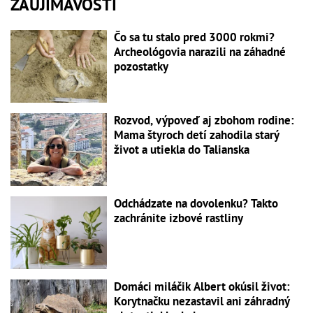
ZAUJÍMAVOSTI
Čo sa tu stalo pred 3000 rokmi?
Archeológovia narazili na záhadné
pozostatky
Rozvod, výpoveď aj zbohom rodine:
Mama štyroch detí zahodila starý
život a utiekla do Talianska
Odchádzate na dovolenku? Takto
zachránite izbové rastliny
Domáci miláčik Albert okúsil život:
Korytnačku nezastavil ani záhradný