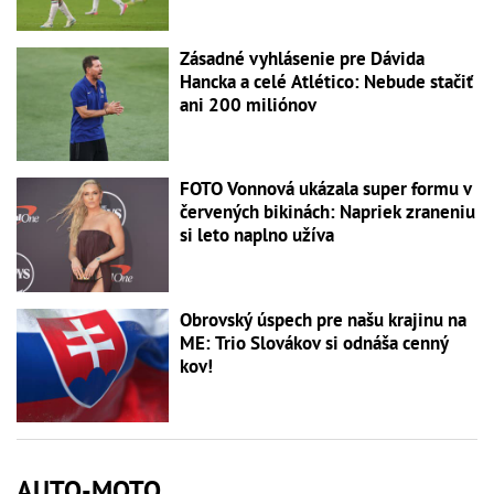
Zásadné vyhlásenie pre Dávida
Hancka a celé Atlético: Nebude stačiť
ani 200 miliónov
FOTO Vonnová ukázala super formu v
červených bikinách: Napriek zraneniu
si leto naplno užíva
Obrovský úspech pre našu krajinu na
ME: Trio Slovákov si odnáša cenný
kov!
AUTO-MOTO