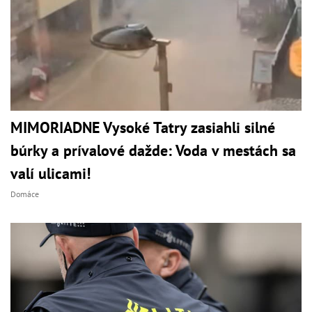
MIMORIADNE Vysoké Tatry zasiahli silné
búrky a prívalové dažde: Voda v mestách sa
valí ulicami!
Domáce