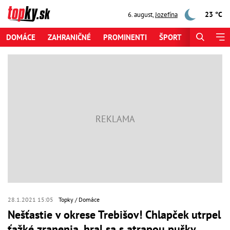
23 °C
6. august
,
Jozefína
DOMÁCE
ZAHRANIČNÉ
PROMINENTI
ŠPORT
ZAUJÍMAV
28.1.2021 15:05
Topky
Domáce
Nešťastie v okrese Trebišov! Chlapček utrpel
ťažké zranenia, hral sa s atrapou pušky