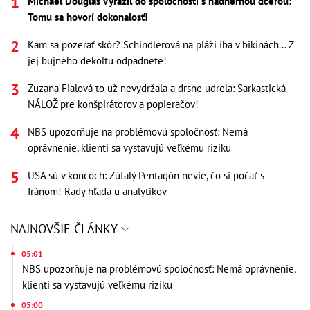
Michael Douglas vyrazil do spoločnosti s nádhernou dcérou:
Tomu sa hovorí dokonalosť!
Kam sa pozerať skôr? Schindlerová na pláži iba v bikinách... Z
jej bujného dekoltu odpadnete!
Zuzana Fialová to už nevydržala a drsne udrela: Sarkastická
NÁLOŽ pre konšpirátorov a popieračov!
NBS upozorňuje na problémovú spoločnosť: Nemá
oprávnenie, klienti sa vystavujú veľkému riziku
USA sú v koncoch: Zúfalý Pentagón nevie, čo si počať s
Iránom! Rady hľadá u analytikov
NAJNOVŠIE ČLÁNKY
05:01
NBS upozorňuje na problémovú spoločnosť: Nemá oprávnenie,
klienti sa vystavujú veľkému riziku
05:00