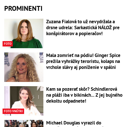
PROMINENTI
Zuzana Fialová to už nevydržala a
drsne udrela: Sarkastická NÁLOŽ pre
konšpirátorov a popieračov!
FOTO
Mala zomrieť na pódiu! Ginger Spice
prežila vyhrážky teroristu, kolaps na
vrchole slávy aj poníženie v spálni
Kam sa pozerať skôr? Schindlerová
na pláži iba v bikinách... Z jej bujného
dekoltu odpadnete!
FOTO VNÚTRI
Michael Douglas vyrazil do