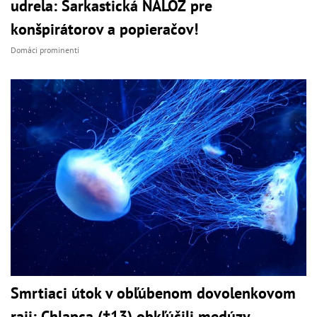
udrela: Sarkastická NÁLOŽ pre
konšpirátorov a popieračov!
Domáci prominenti
Smrtiaci útok v obľúbenom dovolenkovom
raji: Chlapca (†13) obkľúčili medúzy,