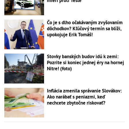
mieri proti Tesle
Čo je s dlho očakávaným zvyšovaním
dôchodkov? Kľúčový termín sa blíži,
upokojuje Erik Tomáš!
Stovky banských budov idú k zemi:
Pozrite si koniec jednej éry na hornej
Nitre! (foto)
Inflácia zmenila správanie Slovákov:
Ako narábať s peniazmi, keď
nechcete zbytočne riskovať?