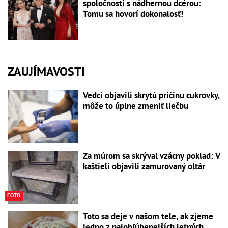
spoločnosti s nádhernou dcérou:
Tomu sa hovorí dokonalosť!
ZAUJÍMAVOSTI
Vedci objavili skrytú príčinu cukrovky,
môže to úplne zmeniť liečbu
Za múrom sa skrýval vzácny poklad: V
kaštieli objavili zamurovaný oltár
FOTO
Toto sa deje v našom tele, ak zjeme
jedno z najobľúbenejších letných