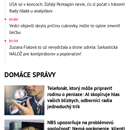
USA sú v koncoch: Zúfalý Pentagón nevie, čo si počať s Iránom!
Rady hľadá u analytikov
05:00
Vedci objavili skrytú príčinu cukrovky, môže to úplne zmeniť
liečbu
01:30
Zuzana Fialová to už nevydržala a drsne udrela: Sarkastická
NÁLOŽ pre konšpirátorov a popieračov!
DOMÁCE SPRÁVY
Telefonát, ktorý môže pripraviť
rodinu o peniaze: AI skopíruje hlas
vašich blízkych, odborníci radia
jednoduchý trik
NBS upozorňuje na problémovú
spoločnosť: Nemá oprávnenie, klienti