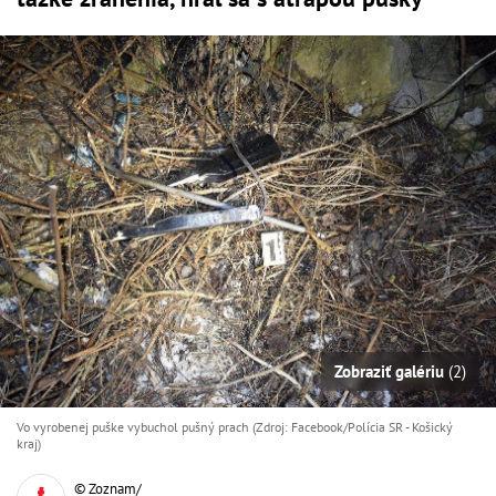
Zobraziť galériu
(2)
Vo vyrobenej puške vybuchol pušný prach (Zdroj: Facebook/Polícia SR - Košický
kraj)
© Zoznam/