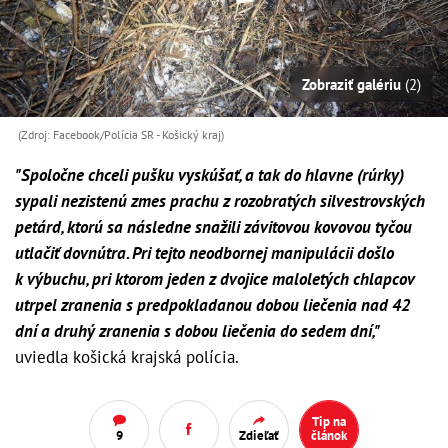
Zobraziť galériu
(2)
(Zdroj: Facebook/Polícia SR - Košický kraj)
"Spoločne chceli pušku vyskúšať, a tak do hlavne (rúrky)
sypali nezistenú zmes prachu z rozobratých silvestrovských
petárd, ktorú sa následne snažili závitovou kovovou tyčou
utlačiť dovnútra. Pri tejto neodbornej manipulácii došlo
k výbuchu, pri ktorom jeden z dvojice maloletých chlapcov
utrpel zranenia s predpokladanou dobou liečenia nad 42
dní a druhý zranenia s dobou liečenia do sedem dní,"
uviedla košická krajská polícia.
Tip na
9
Zdieľať
článok