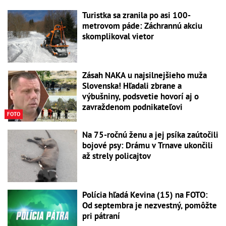
Turistka sa zranila po asi 100-
metrovom páde: Záchrannú akciu
skomplikoval vietor
Zásah NAKA u najsilnejšieho muža
Slovenska! Hľadali zbrane a
výbušniny, podsvetie hovorí aj o
zavraždenom podnikateľovi
FOTO
Na 75-ročnú ženu a jej psíka zaútočili
bojové psy: Drámu v Trnave ukončili
až strely policajtov
Polícia hľadá Kevina (15) na FOTO:
Od septembra je nezvestný, pomôžte
pri pátraní