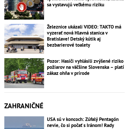
sa vystavujú veľkému riziku
Železnice ukázali VIDEO: TAKTO má
vyzerať nová Hlavná stanica v
Bratislave! Detský kútik aj
bezbarierové toalety
Pozor: Hasiči vyhlásili zvýšené riziko
požiarov na väčšine Slovenska – platí
zákaz ohňa v prírode
ZAHRANIČNÉ
USA sú v koncoch: Zúfalý Pentagón
nevie, čo si počať s Iránom! Rady