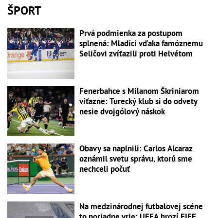
ŠPORT
Prvá podmienka za postupom
splnená: Mladíci vďaka famóznemu
Seličovi zvíťazili proti Helvétom
Fenerbahce s Milanom Škriniarom
víťazne: Turecký klub si do odvety
nesie dvojgólový náskok
Obavy sa naplnili: Carlos Alcaraz
oznámil svetu správu, ktorú sme
nechceli počuť
Na medzinárodnej futbalovej scéne
to poriadne vrie: UEFA hrozí FIFE