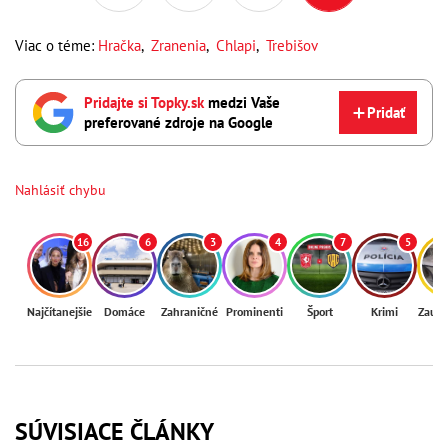
Viac o téme:
Hračka
,
Zranenia
,
Chlapi
,
Trebišov
Pridajte si Topky.sk
medzi Vaše
Pridať
preferované zdroje na Google
Nahlásiť chybu
16
6
3
4
7
5
Najčítanejšie
Domáce
Zahraničné
Prominenti
Šport
Krimi
Zaují
SÚVISIACE ČLÁNKY