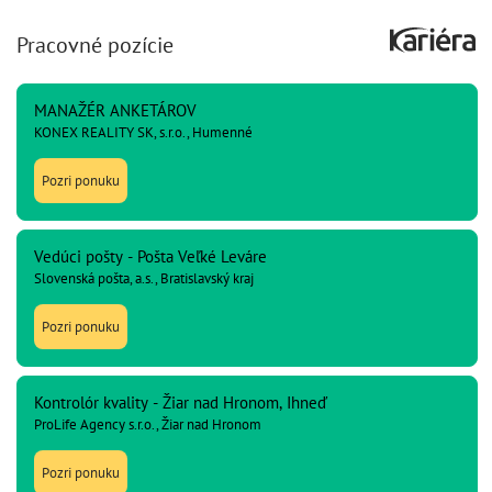
Pracovné pozície
MANAŽÉR ANKETÁROV
KONEX REALITY SK, s.r.o., Humenné
Pozri ponuku
Vedúci pošty - Pošta Veľké Leváre
Slovenská pošta, a.s., Bratislavský kraj
Pozri ponuku
Kontrolór kvality - Žiar nad Hronom, Ihneď
ProLife Agency s.r.o., Žiar nad Hronom
Pozri ponuku