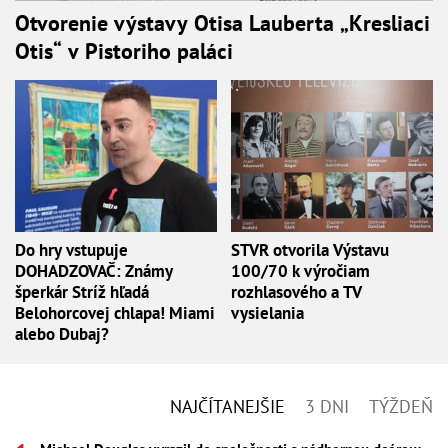
Otvorenie výstavy Otisa Lauberta „Kresliaci
Otis“ v Pistoriho paláci
Do hry vstupuje
STVR otvorila Výstavu
DOHADZOVAČ: Známy
100/70 k výročiam
šperkár Stríž hľadá
rozhlasového a TV
Belohorcovej chlapa! Miami
vysielania
alebo Dubaj?
NAJČÍTANEJŠIE
3 DNI
TÝŽDEŇ