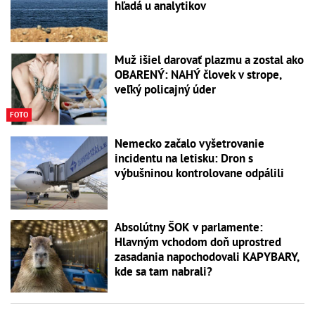
hľadá u analytikov
Muž išiel darovať plazmu a zostal ako
OBARENÝ: NAHÝ človek v strope,
veľký policajný úder
FOTO
Nemecko začalo vyšetrovanie
incidentu na letisku: Dron s
výbušninou kontrolovane odpálili
Absolútny ŠOK v parlamente:
Hlavným vchodom doň uprostred
zasadania napochodovali KAPYBARY,
kde sa tam nabrali?