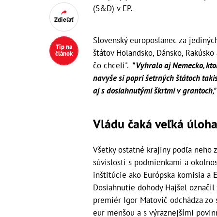
(S&D) v EP.
Zdieľať
Slovenský europoslanec za jediných
Tip na
štátov Holandsko, Dánsko, Rakúsko a
článok
čo chceli".
"Vyhralo aj Nemecko, kto
navyše si popri šetrných štátoch taki
aj s dosiahnutými škrtmi v grantoch,"
Vládu čaká veľká úloh
Všetky ostatné krajiny podľa neho zí
súvislosti s podmienkami a okolnos
inštitúcie ako Európska komisia a E
Dosiahnutie dohody Hajšel označil 
premiér Igor Matovič odchádza zo 
eur menšou a s výraznejšími povin