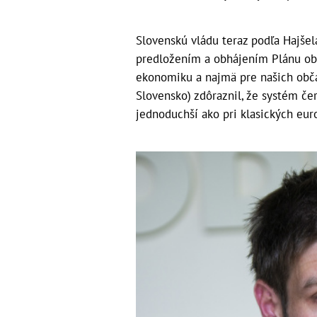
Slovenskú vládu teraz podľa Hajšela
predložením a obhájením Plánu obn
ekonomiku a najmä pre našich obča
Slovensko) zdôraznil, že systém č
jednoduchší ako pri klasických eur