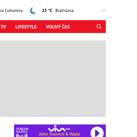
jtra Ľubomíra
23 °C
 TV
LIFESTYLE
VOĽNÝ ČAS
STREAM
NAŽIVO
John Summit & Hayla