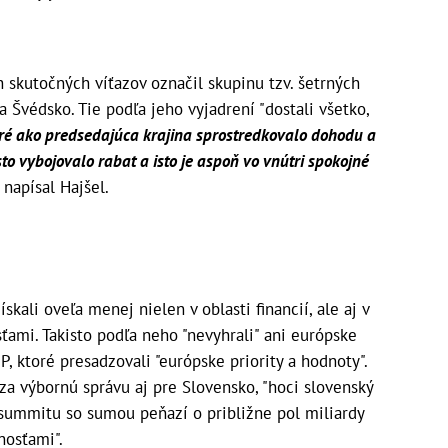
 skutočných víťazov označil skupinu tzv. šetrných
 Švédsko. Tie podľa jeho vyjadrení "dostali všetko,
ré ako predsedajúca krajina sprostredkovalo dohodu a
sto vybojovalo rabat a isto je aspoň vo vnútri spokojné
napísal Hajšel.
a
skali oveľa menej nielen v oblasti financií, ale aj v
ťami. Takisto podľa neho "nevyhrali" ani európske
P, ktoré presadzovali "európske priority a hodnoty".
za výbornú správu aj pre Slovensko, "hoci slovenský
summitu so sumou peňazí o približne pol miliardy
nosťami".