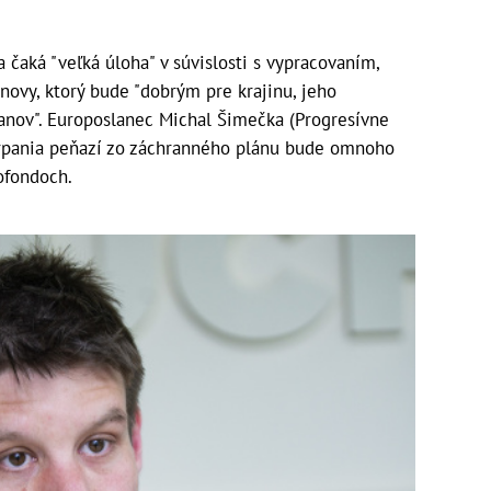
 čaká "veľká úloha" v súvislosti s vypracovaním,
ovy, ktorý bude "dobrým pre krajinu, jeho
nov". Europoslanec Michal Šimečka (Progresívne
erpania peňazí zo záchranného plánu bude omnoho
ofondoch.