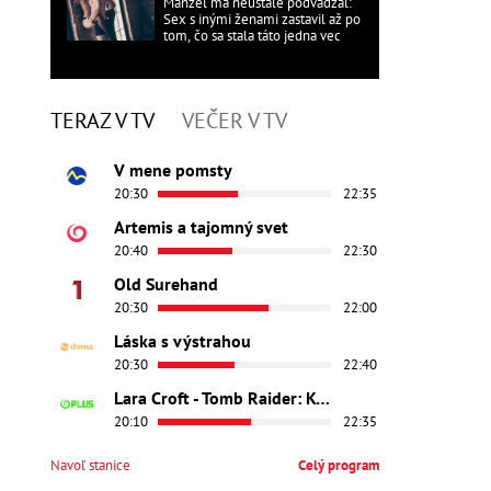
Manžel ma neustále podvádzal:
Sex s inými ženami zastavil až po
tom, čo sa stala táto jedna vec
TERAZ V TV
VEČER V TV
V mene pomsty
20:30
22:35
Artemis a tajomný svet
20:40
22:30
Old Surehand
20:30
22:00
Láska s výstrahou
20:30
22:40
Lara Croft - Tomb Raider: Kolíska života
20:10
22:35
Navoľ stanice
Celý program