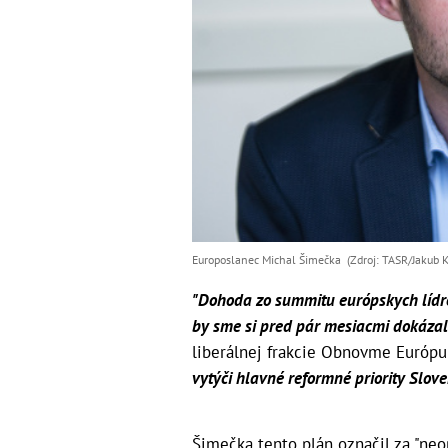
Europoslanec Michal Šimečka (Zdroj: TASR/Jakub K
"Dohoda zo summitu európskych lídro
by sme si pred pár mesiacmi dokázali
liberálnej frakcie Obnovme Európu
vytýči hlavné reformné priority Slov
Šimečka tento plán označil za "ne