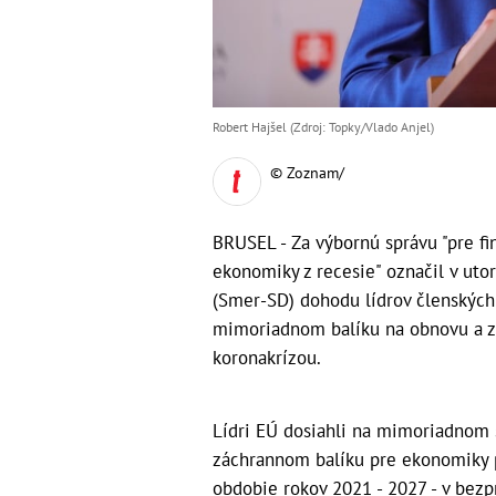
Robert Hajšel (Zdroj: Topky/Vlado Anjel)
© Zoznam/
BRUSEL - Za výbornú správu "pre fi
ekonomiky z recesie" označil v ut
(Smer-SD) dohodu lídrov členskýc
mimoriadnom balíku na obnovu a z
koronakrízou.
Lídri EÚ dosiahli na mimoriadnom
záchrannom balíku pre ekonomiky 
obdobie rokov 2021 - 2027 - v bezp