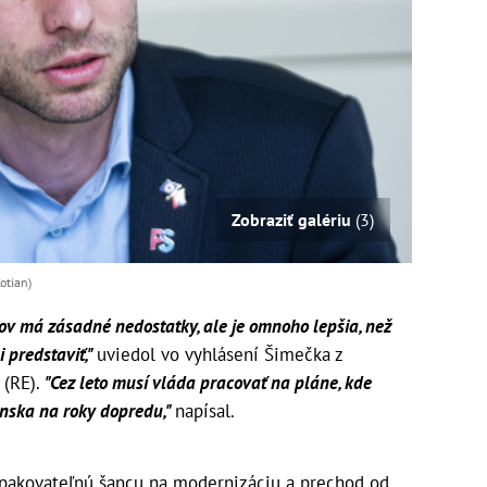
Zobraziť galériu
(3)
otian)
v má zásadné nedostatky, ale je omnoho lepšia, než
 predstaviť,"
uviedol vo vyhlásení Šimečka z
 (RE).
"Cez leto musí vláda pracovať na pláne, kde
enska na roky dopredu,"
napísal.
opakovateľnú šancu na modernizáciu a prechod od