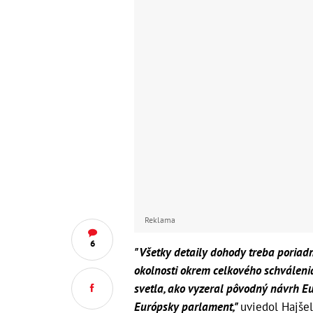
Reklama
6
"Všetky detaily dohody treba poriadn
okolnosti okrem celkového schválenia
svetla, ako vyzeral pôvodný návrh Eur
Európsky parlament,"
uviedol Hajšel