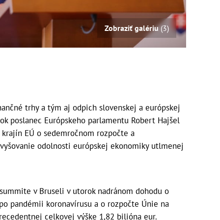
Zobraziť galériu
(3)
nančné trhy a tým aj odpich slovenskej a európskej
orok poslanec Európskeho parlamentu Robert Hajšel
h krajín EÚ o sedemročnom rozpočte a
vyšovanie odolnosti európskej ekonomiky utlmenej
 summite v Bruseli v utorok nadránom dohodu o
po pandémii koronavírusu a o rozpočte Únie na
recedentnej celkovej výške 1,82 bilióna eur.