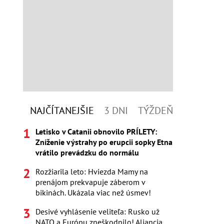
NAJČÍTANEJŠIE
3 DNI
TÝŽDEŇ
Letisko v Catanii obnovilo PRÍLETY:
Zníženie výstrahy po erupcii sopky Etna
vrátilo prevádzku do normálu
Rozžiarila leto: Hviezda Mamy na
prenájom prekvapuje záberom v
bikinách. Ukázala viac než úsmev!
Desivé vyhlásenie veliteľa: Rusko už
NATO a Európu zneškodnilo! Aliancia