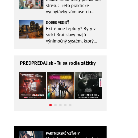
stresu: Tieto praktické
vychytávky vám ušetria
miesto v batohu!
DOBRE VEDIEŤ
Extrémne teploty? Byty v
srdci Bratislavy majú
výnimočný systém, ktorý
ešte aj šetrí náklady
PREDPREDAJ
.sk - Tu sa rodia zážitky
PARTNERSKÉ VZŤAHY