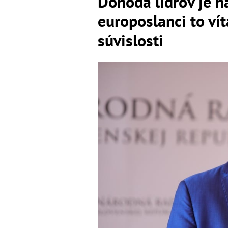
Dohoda lídrov je n
europoslanci to vít
súvislosti