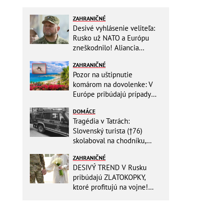
ZAHRANIČNÉ
Desivé vyhlásenie veliteľa:
Rusko už NATO a Európu
zneškodnilo! Aliancia
Moskve neublíži
ZAHRANIČNÉ
Pozor na uštipnutie
komárom na dovolenke: V
Európe pribúdajú prípady
nebezpečného ochorenia!
DOMÁCE
Tragédia v Tatrách:
Slovenský turista (†76)
skolaboval na chodníku,
oživiť sa ho už nepodarilo
ZAHRANIČNÉ
DESIVÝ TREND V Rusku
pribúdajú ZLATOKOPKY,
ktoré profitujú na vojne!
Vyberajú si TÝCHTO mužov