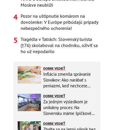
Moskve neublíži
Pozor na uštipnutie komárom na
dovolenke: V Európe pribúdajú prípady
nebezpečného ochorenia!
Tragédia v Tatrách: Slovenský turista
(†76) skolaboval na chodníku, oživiť sa
ho už nepodarilo
DOBRE VEDIEŤ
Inflácia zmenila správanie
Slovákov: Ako narábať s
peniazmi, keď nechcete
zbytočne riskovať?
DOBRE VEDIEŤ
Za jedným výsledkom je
unikátny proces: Na
Slovensku máme špičkové
pracovisko
DOBRE VEDIEŤ
Zbaľte sa na letný piknik bez