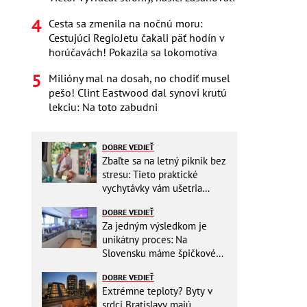
Cesta sa zmenila na nočnú moru:
Cestujúci RegioJetu čakali päť hodín v
horúčavách! Pokazila sa lokomotíva
Milióny mal na dosah, no chodiť musel
pešo! Clint Eastwood dal synovi krutú
lekciu: Na toto zabudni
DOBRE VEDIEŤ
Zbaľte sa na letný piknik bez
stresu: Tieto praktické
vychytávky vám ušetria
miesto v batohu!
DOBRE VEDIEŤ
Za jedným výsledkom je
unikátny proces: Na
Slovensku máme špičkové
pracovisko
DOBRE VEDIEŤ
Extrémne teploty? Byty v
srdci Bratislavy majú