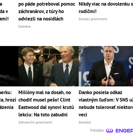
a
po páde potreboval pomoc
Nikdy viac na dovolenku 
da v
záchranárov, z túry ho
rodičmi!
cami!
odviezli na nosidlách
Domáci prominenti
Domáce
nerku:
Milióny mal na dosah, no
Danko posiela odkaz
a, hrozí
chodiť musel pešo! Clint
vlastným ľuďom: V SNS u
äzenia
Eastwood dal synovi krutú
nebude tolerovať niektor
lekciu: Na toto zabudni
veci
Zahraniční prominenti
Domáce