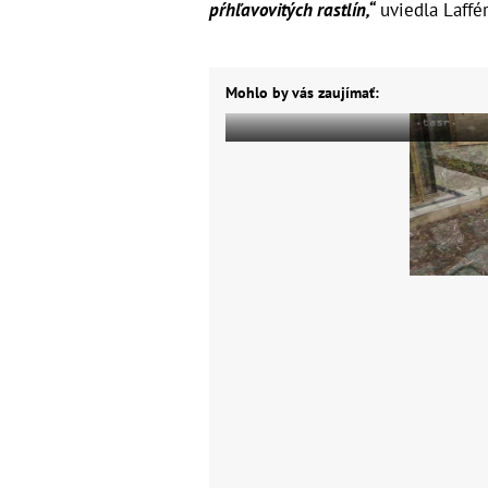
pŕhľavovitých rastlín,“
uviedla Laffér
Mohlo by vás zaujímať: