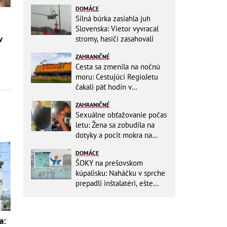
DOMÁCE
Silná búrka zasiahla juh
Slovenska: Vietor vyvracal
v
stromy, hasiči zasahovali
ZAHRANIČNÉ
Cesta sa zmenila na nočnú
moru: Cestujúci RegioJetu
čakali päť hodín v
horúčavách! Pokazila sa
ZAHRANIČNÉ
lokomotíva
Sexuálne obťažovanie počas
letu: Žena sa zobudila na
dotyky a pocit mokra na
šatách! Mladý Pakistanec sa
DOMÁCE
priznal
ŠOKY na prešovskom
kúpalisku: Naháčku v sprche
prepadli inštalatéri, ešte
väčšia hrôza číhala v
BAZÉNE
a: