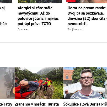
 aj
Alergici si ešte stále
Horor na prvom rande:
nevydýchnu: Až do
Dvojica sa bozkávala,
polovice júla ich najviac
dievčina (22) skončila 
 húb
potrápi práve TOTO
nemocnici!
Domáce
Zaujímavosti
 Tatry
Zranenie v horách: Turista
Šokujúce slová Borisa Prš