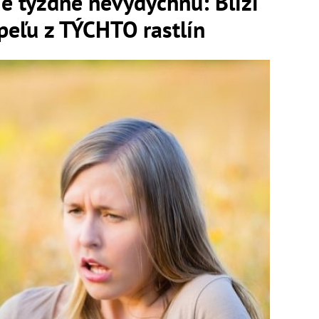
šie týždne nevydýchnu: Blíži
peľu z TÝCHTO rastlín