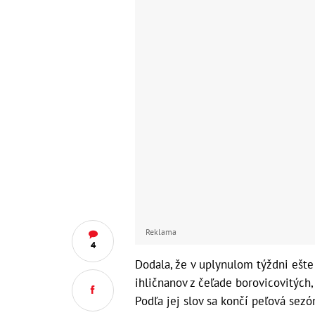
Reklama
4
Dodala, že v uplynulom týždni ešt
ihličnanov z čeľade borovicovitých,
Podľa jej slov sa končí peľová sezó