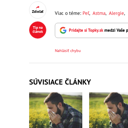
Zdieľať
Viac o téme:
Peľ
,
Astma
,
Alergie
,
Tip na
Pridajte si Topky.sk
medzi Vaše p
článok
Nahlásiť chybu
SÚVISIACE ČLÁNKY