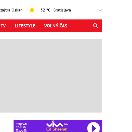
, zajtra Oskar
32 °C
 TV
LIFESTYLE
VOĽNÝ ČAS
STREAM
NAŽIVO
Ed Sheeran