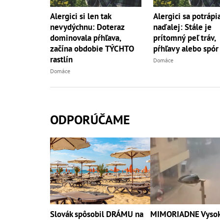
Alergici si len tak
Alergici sa potrápia
nevydýchnu: Doteraz
naďalej: Stále je
dominovala pŕhľava,
prítomný peľ tráv,
začína obdobie TÝCHTO
pŕhľavy alebo spór
rastlín
Domáce
Domáce
ODPORÚČAME
Slovák spôsobil DRÁMU na
MIMORIADNE Vysoké