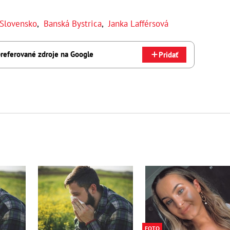
Slovensko
,
Banská Bystrica
,
Janka Lafférsová
referované zdroje na Google
Pridať
FOTO