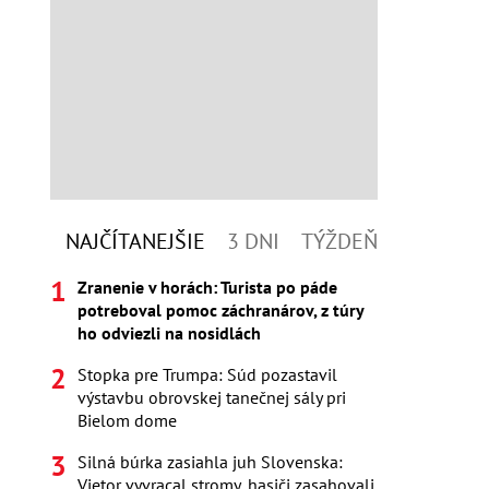
NAJČÍTANEJŠIE
3 DNI
TÝŽDEŇ
Zranenie v horách: Turista po páde
potreboval pomoc záchranárov, z túry
ho odviezli na nosidlách
Stopka pre Trumpa: Súd pozastavil
výstavbu obrovskej tanečnej sály pri
Bielom dome
Silná búrka zasiahla juh Slovenska:
Vietor vyvracal stromy, hasiči zasahovali