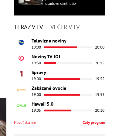
osudové stretnutie
TERAZ V TV
VEČER V TV
Televízne noviny
19:00
20:00
Noviny TV JOJ
19:30
20:15
Správy
19:00
19:55
Zakázané ovocie
19:00
19:55
Hawaii 5.0
19:05
20:10
Navoľ stanice
Celý program