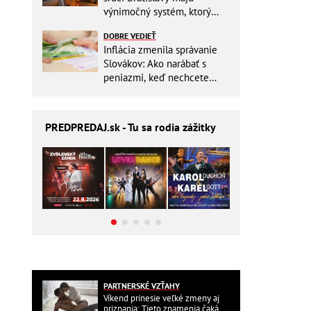
výnimočný systém, ktorý
ešte aj šetrí náklady
DOBRE VEDIEŤ
Inflácia zmenila správanie
Slovákov: Ako narábať s
peniazmi, keď nechcete
zbytočne riskovať?
PREDPREDAJ
.sk - Tu sa rodia zážitky
PARTNERSKÉ VZŤAHY
Víkend prinesie veľké zmeny aj
priznania: Tieto znamenia čaká