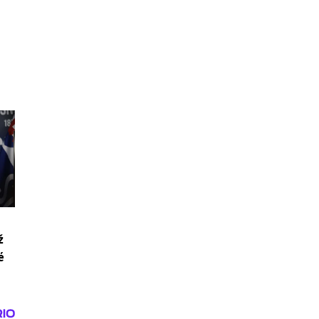
s
ž
é