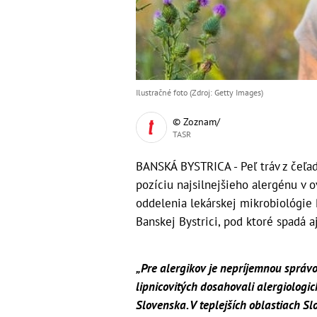
Ilustračné foto (Zdroj: Getty Images)
© Zoznam/
TASR
BANSKÁ BYSTRICA - Peľ tráv z čeľad
pozíciu najsilnejšieho alergénu v o
oddelenia lekárskej mikrobiológie
Banskej Bystrici, pod ktoré spadá a
„Pre alergikov je nepríjemnou správo
lipnicovitých dosahovali alergiolog
Slovenska. V teplejších oblastiach Sl