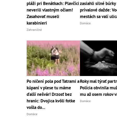
pláži pri Benátkach: Plavčíci
zasiahli silné búrky 
neverili vlastným očiam!
prívalové dažde: Vo
Zasahovať museli
mestách sa valí uli
karabinieri
Domáce
Zahraničné
Po ničení pola pod Tatrami a
Roky mal týrať part
kúpaní v plese tu máme
Polícia obvinila muž
ďalší nešvár! Drzosť bez
mu až osem rokov v
hraníc: Dvojica kvôli fotke
Domáce
vošla do...
Domáce