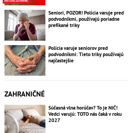
AKTUALIZOVANÉ
Seniori, POZOR! Polícia varuje pred
podvodníkmi, používajú poriadne
prefíkané triky
Polícia varuje seniorov pred
podvodníkmi: Tieto triky používajú
najčastejšie
ZAHRANIČNÉ
Súčasná vlna horúčav? To je NIČ!
Vedci varujú: TOTO nás čaká v roku
2027