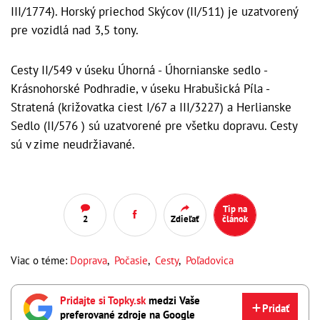
III/1774). Horský priechod Skýcov (II/511) je uzatvorený
pre vozidlá nad 3,5 tony.
Cesty II/549 v úseku Úhorná - Úhornianske sedlo -
Krásnohorské Podhradie, v úseku Hrabušická Píla -
Stratená (križovatka ciest I/67 a III/3227) a Herlianske
Sedlo (II/576 ) sú uzatvorené pre všetku dopravu. Cesty
sú v zime neudržiavané.
Tip na
2
Zdieľať
článok
Viac o téme:
Doprava
,
Počasie
,
Cesty
,
Poľadovica
Pridajte si Topky.sk
medzi Vaše
Pridať
preferované zdroje na Google