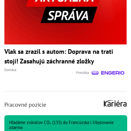
Vlak sa zrazil s autom: Doprava na trati
stojí! Zasahujú záchranné zložky
Domáce
Pracovné pozície
Hľadáme zváračov CO₂ (135) do Francúzska | Ubytovanie
zdarma