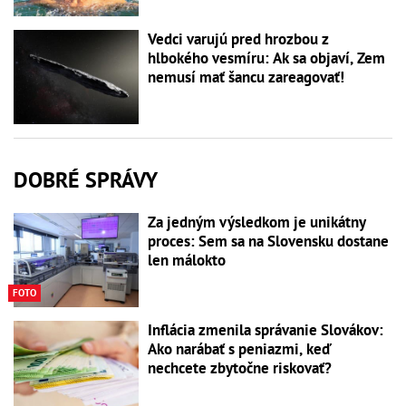
Vedci varujú pred hrozbou z
hlbokého vesmíru: Ak sa objaví, Zem
nemusí mať šancu zareagovať!
DOBRÉ SPRÁVY
Za jedným výsledkom je unikátny
proces: Sem sa na Slovensku dostane
len málokto
FOTO
Inflácia zmenila správanie Slovákov:
Ako narábať s peniazmi, keď
nechcete zbytočne riskovať?