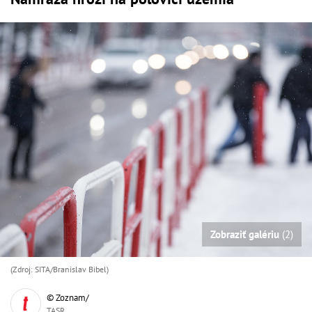
Zobraziť galériu
(2)
(Zdroj: SITA/Branislav Bibel)
© Zoznam/
TASR