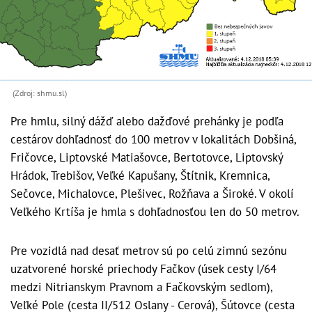
(Zdroj: shmu.sl)
Pre hmlu, silný dážď alebo dažďové prehánky je podľa
cestárov dohľadnosť do 100 metrov v lokalitách Dobšiná,
Fričovce, Liptovské Matiašovce, Bertotovce, Liptovský
Hrádok, Trebišov, Veľké Kapušany, Štítnik, Kremnica,
Sečovce, Michalovce, Plešivec, Rožňava a Široké. V okolí
Veľkého Krtíša je hmla s dohľadnosťou len do 50 metrov.
Pre vozidlá nad desať metrov sú po celú zimnú sezónu
uzatvorené horské priechody Fačkov (úsek cesty I/64
medzi Nitrianskym Pravnom a Fačkovským sedlom),
Veľké Pole (cesta II/512 Oslany - Cerová), Šútovce (cesta