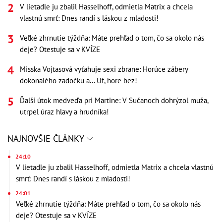
V lietadle ju zbalil Hasselhoff, odmietla Matrix a chcela
vlastnú smrť: Dnes randí s láskou z mladosti!
Veľké zhrnutie týždňa: Máte prehľad o tom, čo sa okolo nás
deje? Otestuje sa v KVÍZE
Misska Vojtasová vyťahuje sexi zbrane: Horúce zábery
dokonalého zadočku a... Uf, hore bez!
Ďalší útok medveďa pri Martine: V Sučanoch dohrýzol muža,
utrpel úraz hlavy a hrudníka!
NAJNOVŠIE ČLÁNKY
24:10
V lietadle ju zbalil Hasselhoff, odmietla Matrix a chcela vlastnú
smrť: Dnes randí s láskou z mladosti!
24:01
Veľké zhrnutie týždňa: Máte prehľad o tom, čo sa okolo nás
deje? Otestuje sa v KVÍZE