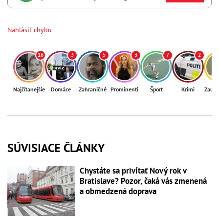
Nahlásiť chybu
16
3
5
3
7
2
Najčítanejšie
Domáce
Zahraničné
Prominenti
Šport
Krimi
Zaují
SÚVISIACE ČLÁNKY
Chystáte sa privítať Nový rok v
Bratislave? Pozor, čaká vás zmenená
a obmedzená doprava