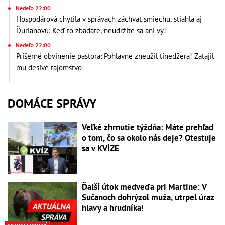
Nedeľa 22:00
Hospodárová chytila v správach záchvat smiechu, stiahla aj
Ďurianovú: Keď to zbadáte, neudržíte sa ani vy!
Nedeľa 22:00
Príšerné obvinenie pastora: Pohlavne zneužil tínedžera! Zatajil
mu desivé tajomstvo
DOMÁCE SPRÁVY
Veľké zhrnutie týždňa: Máte prehľad
o tom, čo sa okolo nás deje? Otestuje
sa v KVÍZE
Ďalší útok medveďa pri Martine: V
Sučanoch dohrýzol muža, utrpel úraz
hlavy a hrudníka!