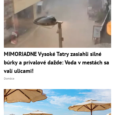
MIMORIADNE Vysoké Tatry zasiahli silné
búrky a prívalové dažde: Voda v mestách sa
valí ulicami!
Domáce