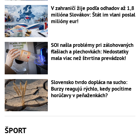
V zahraničí žije podľa odhadov až 1,8
milióna Slovákov: Štát im vlani poslal
milióny eur!
SOI našla problémy pri zálohovaných
fľašiach a plechovkách: Nedostatky
mala viac než štvrtina prevádzok!
Slovensko tvrdo dopláca na sucho:
Burzy reagujú rýchlo, kedy pocítime
horúčavy v peňaženkách?
ŠPORT