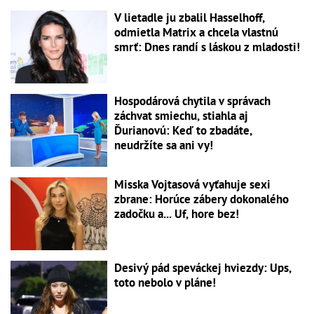
V lietadle ju zbalil Hasselhoff,
odmietla Matrix a chcela vlastnú
smrť: Dnes randí s láskou z mladosti!
Hospodárová chytila v správach
záchvat smiechu, stiahla aj
Ďurianovú: Keď to zbadáte,
neudržíte sa ani vy!
Misska Vojtasová vyťahuje sexi
zbrane: Horúce zábery dokonalého
zadočku a... Uf, hore bez!
Desivý pád speváckej hviezdy: Ups,
toto nebolo v pláne!