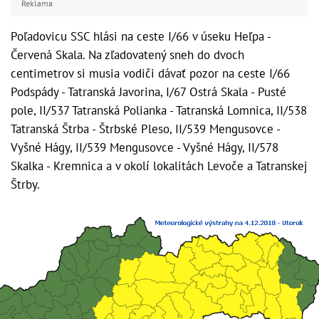
Reklama
Poľadovicu SSC hlási na ceste I/66 v úseku Heľpa -
Červená Skala. Na zľadovatený sneh do dvoch
centimetrov si musia vodiči dávať pozor na ceste I/66
Podspády - Tatranská Javorina, I/67 Ostrá Skala - Pusté
pole, II/537 Tatranská Polianka - Tatranská Lomnica, II/538
Tatranská Štrba - Štrbské Pleso, II/539 Mengusovce -
Vyšné Hágy, II/539 Mengusovce - Vyšné Hágy, II/578
Skalka - Kremnica a v okolí lokalitách Levoče a Tatranskej
Štrby.