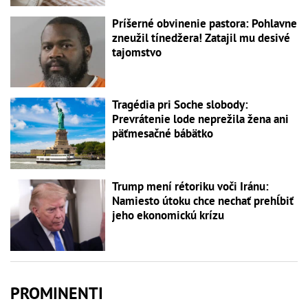
Príšerné obvinenie pastora: Pohlavne
zneužil tínedžera! Zatajil mu desivé
tajomstvo
Tragédia pri Soche slobody:
Prevrátenie lode neprežila žena ani
päťmesačné bábätko
Trump mení rétoriku voči Iránu:
Namiesto útoku chce nechať prehĺbiť
jeho ekonomickú krízu
PROMINENTI