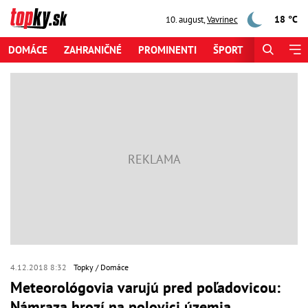
18 °C
10. august
,
Vavrinec
DOMÁCE
ZAHRANIČNÉ
PROMINENTI
ŠPORT
ZAUJÍMAV
4.12.2018 8:32
Topky
Domáce
Meteorológovia varujú pred poľadovicou:
Námraza hrozí na polovici územia