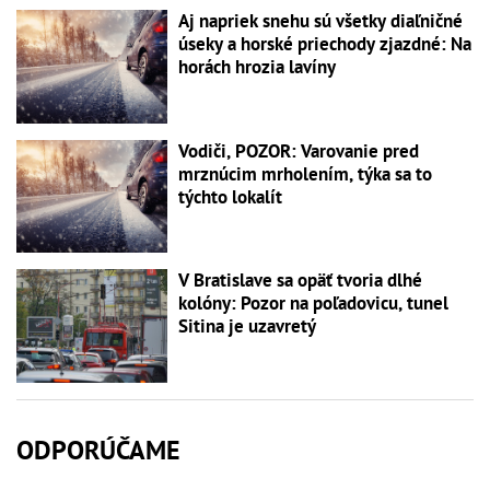
Aj napriek snehu sú všetky diaľničné
úseky a horské priechody zjazdné: Na
horách hrozia lavíny
Vodiči, POZOR: Varovanie pred
mrznúcim mrholením, týka sa to
týchto lokalít
V Bratislave sa opäť tvoria dlhé
kolóny: Pozor na poľadovicu, tunel
Sitina je uzavretý
ODPORÚČAME