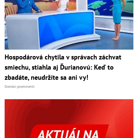
Hospodárová chytila v správach záchvat
smiechu, stiahla aj Ďurianovú: Keď to
zbadáte, neudržíte sa ani vy!
Domáci prominenti