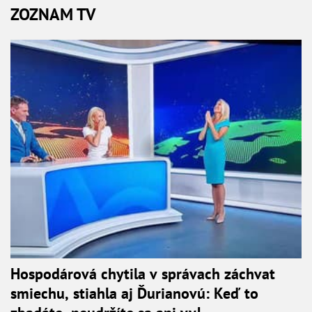
ZOZNAM TV
Hospodárová chytila v správach záchvat
smiechu, stiahla aj Ďurianovú: Keď to