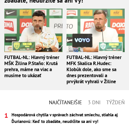
zbadáte, neudržíte sa ani vy!
FUTBAL-NL: Hlavný tréner
FUTBAL-NL: Hlavný tréner
MŠK Žilina P.Staňo: Krutá
MFK Skalica R.Hudec:
prehra, máme na viac a
Klobúk dole, ako sme sa
musíme to ukázať
dnes prezentovali a
prvýkrát vyhrali v Žiline
NAJČÍTANEJŠIE
3 DNI
TÝŽDEŇ
Hospodárová chytila v správach záchvat smiechu, stiahla aj
Ďurianovú: Keď to zbadáte, neudržíte sa ani vy!