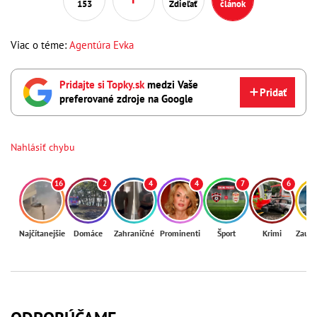
153
Zdieľať
článok
Viac o téme:
Agentúra Evka
Pridajte si Topky.sk
medzi Vaše
Pridať
preferované zdroje na Google
Nahlásiť chybu
16
2
4
4
7
6
Najčítanejšie
Domáce
Zahraničné
Prominenti
Šport
Krimi
Zaují