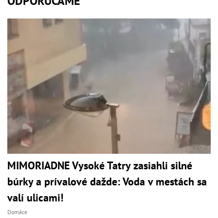
ODPORÚČAME
MIMORIADNE Vysoké Tatry zasiahli silné
búrky a prívalové dažde: Voda v mestách sa
valí ulicami!
Domáce