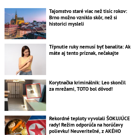
Tajomstvo staré viac než tisíc rokov:
Brno možno vzniklo skôr, než si
historici mysleli
Tŕpnutie ruky nemusí byť banalita: Ak
máte aj tento príznak, nečakajte
Korytnačka kriminálnik: Leo skončil
za mrežami, TOTO bol dôvod!
Rekordné teploty vyvolali ŠOKUJÚCE
rady! Režim odporúča na horúčavy
polievku! Neuveriteľné, z AKÉHO