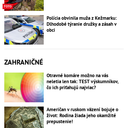
FOTO
Polícia obvinila muža z Kežmarku:
Dlhodobé týranie družky a zásah v
obci
ZAHRANIČNÉ
Otravné komáre možno na vás
neletia len tak: TEST výskumníkov,
čo ich priťahujú najviac?
Američan v ruskom väzení bojuje o
život: Rodina žiada jeho okamžité
prepustenie!