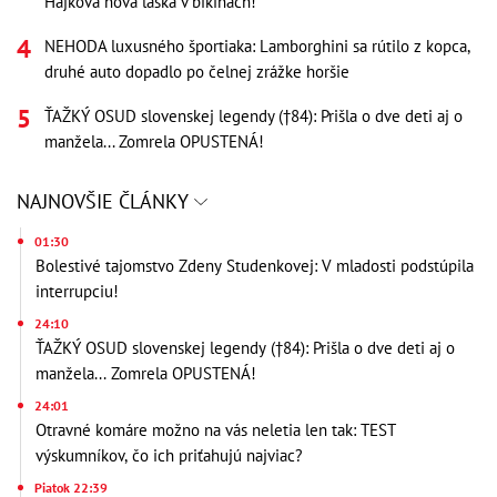
Hájkova nová láska v bikinách!
NEHODA luxusného športiaka: Lamborghini sa rútilo z kopca,
druhé auto dopadlo po čelnej zrážke horšie
ŤAŽKÝ OSUD slovenskej legendy (†84): Prišla o dve deti aj o
manžela... Zomrela OPUSTENÁ!
NAJNOVŠIE ČLÁNKY
01:30
Bolestivé tajomstvo Zdeny Studenkovej: V mladosti podstúpila
interrupciu!
24:10
ŤAŽKÝ OSUD slovenskej legendy (†84): Prišla o dve deti aj o
manžela... Zomrela OPUSTENÁ!
24:01
Otravné komáre možno na vás neletia len tak: TEST
výskumníkov, čo ich priťahujú najviac?
Piatok 22:39