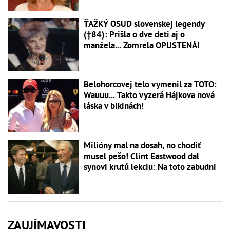
ŤAŽKÝ OSUD slovenskej legendy
(†84): Prišla o dve deti aj o
manžela... Zomrela OPUSTENÁ!
Belohorcovej telo vymenil za TOTO:
Wauuu... Takto vyzerá Hájkova nová
láska v bikinách!
Milióny mal na dosah, no chodiť
musel pešo! Clint Eastwood dal
synovi krutú lekciu: Na toto zabudni
ZAUJÍMAVOSTI