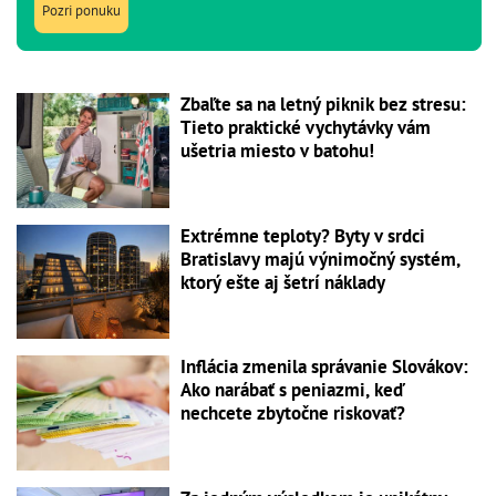
Pozri ponuku
Zbaľte sa na letný piknik bez stresu:
Tieto praktické vychytávky vám
ušetria miesto v batohu!
Extrémne teploty? Byty v srdci
Bratislavy majú výnimočný systém,
ktorý ešte aj šetrí náklady
Inflácia zmenila správanie Slovákov:
Ako narábať s peniazmi, keď
nechcete zbytočne riskovať?