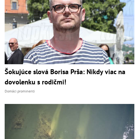
Šokujúce slová Borisa Prša: Nikdy viac na
dovolenku s rodičmi!
Domáci prominenti