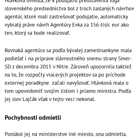
Hlávková uviedla, že k podujatiu predstavenia loga
slovenského predsedníctva bol z troch zaslaných návrhov
agentúr, ktoré mali zastrešovať podujatie, automaticky
vybratý práve návrh Agentúry Evka za 156-tisíc eur ako
ten, ktorý sa bude realizovať.
Rovnaká agentúra sa podľa bývalej zamestnankyne mala
podieľať i na príprave slávnostného snemu strany Smer-
SD z decembra 2015 v Nitre. Zároveň upozornila taktiež
na to, že rozpočty viacerých projektov sa po príchode
externej poradkyne začali navyšovať. Hlávková mala o
tom upovedomiť svojím listom i priamo ministra. Podľa
jej slov Lajčák však v tejto veci nekonal.
Pochybnosti odmietli
Ponúkol jej na ministerstve iné miesto, ona odmietla.