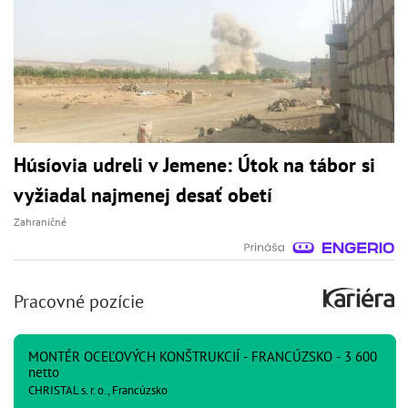
Húsíovia udreli v Jemene: Útok na tábor si
vyžiadal najmenej desať obetí
Zahraničné
Pracovné pozície
MONTÉR OCEĽOVÝCH KONŠTRUKCIÍ - FRANCÚZSKO - 3 600
netto
CHRISTAL s. r. o., Francúzsko