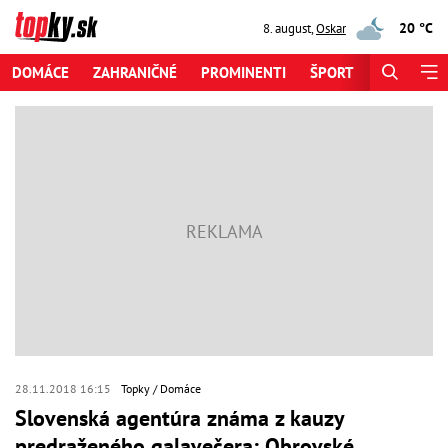
20 °C
8. august
,
Oskar
DOMÁCE
ZAHRANIČNÉ
PROMINENTI
ŠPORT
ZAUJÍMAV
28.11.2018 16:15
Topky
Domáce
Slovenská agentúra známa z kauzy
predraženého galavečera: Obrovské