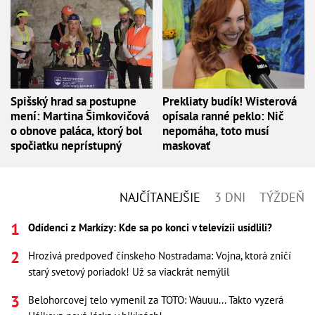
Spišský hrad sa postupne
Prekliaty budík! Wisterová
mení: Martina Šimkovičová
opísala ranné peklo: Nič
o obnove paláca, ktorý bol
nepomáha, toto musí
spočiatku neprístupný
maskovať
NAJČÍTANEJŠIE
3 DNI
TÝŽDEŇ
Odídenci z Markízy: Kde sa po konci v televízii usídlili?
Hrozivá predpoveď čínskeho Nostradama: Vojna, ktorá zničí
starý svetový poriadok! Už sa viackrát nemýlil
Belohorcovej telo vymenil za TOTO: Wauuu... Takto vyzerá