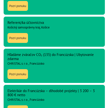
Pozri ponuku
Referent/ka účtovníctva
Košický samosprávny kraj, Košice
Pozri ponuku
Hľadáme zváračov CO₂ (135) do Francúzska | Ubytovanie
zdarma
CHRISTAL s. r. o., Francúzsko
Pozri ponuku
Elektrikár do Francúzska – dlhodobé projekty | 3 200 – 3
800 € netto
CHRISTAL s. r. o., Francúzsko