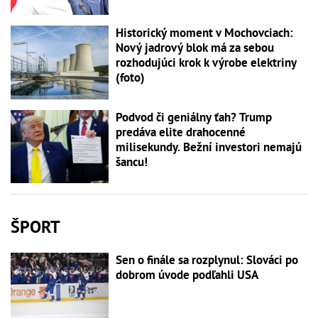
Historický moment v Mochovciach:
Nový jadrový blok má za sebou
rozhodujúci krok k výrobe elektriny
(foto)
Podvod či geniálny ťah? Trump
predáva elite drahocenné
milisekundy. Bežní investori nemajú
šancu!
ŠPORT
Sen o finále sa rozplynul: Slováci po
dobrom úvode podľahli USA