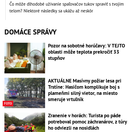
Čo môže dlhodobé užívanie spaľovačov tukov spraviť s tvojím
telom? Niektoré následky sa ukážu až neskôr
DOMÁCE SPRÁVY
Pozor na sobotné horúčavy: V TEJTO
oblasti môže teplota prekročiť 33
stupňov
AKTUÁLNE Masívny požiar lesa pri
Trstíne: Hasičom komplikuje boj s
plameňmi silný vietor, na miesto
smeruje vrtuľník
FOTO
Zranenie v horách: Turista po páde
potreboval pomoc záchranárov, z túry
ho odviezli na nosidlách