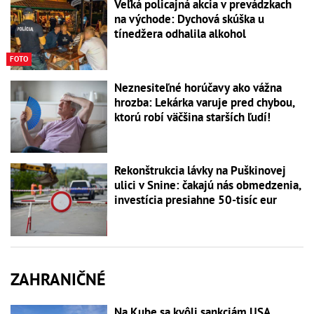
Veľká policajná akcia v prevádzkach
na východe: Dychová skúška u
tínedžera odhalila alkohol
FOTO
Neznesiteľné horúčavy ako vážna
hrozba: Lekárka varuje pred chybou,
ktorú robí väčšina starších ľudí!
Rekonštrukcia lávky na Puškinovej
ulici v Snine: čakajú nás obmedzenia,
investícia presiahne 50-tisíc eur
ZAHRANIČNÉ
Na Kube sa kvôli sankciám USA