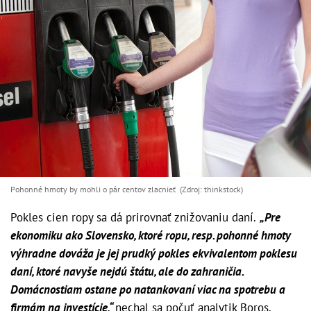
Pohonné hmoty by mohli o pár centov zlacnieť (Zdroj: thinkstock)
Pokles cien ropy sa dá prirovnať znižovaniu daní.
„Pre
ekonomiku ako Slovensko, ktoré ropu, resp. pohonné hmoty
výhradne dováža je jej prudký pokles ekvivalentom poklesu
daní, ktoré navyše nejdú štátu, ale do zahraničia.
Domácnostiam ostane po natankovaní viac na spotrebu a
firmám na investície,“
nechal sa počuť analytik Boros.