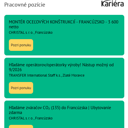
Pracovné pozície
MONTÉR OCEĽOVÝCH KONŠTRUKCIÍ - FRANCÚZSKO - 3 600
netto
CHRISTAL s. r. o., Francúzsko
Pozri ponuku
Hľadáme operátorov/operátorky výroby! Nástup možný od
9/2026
TRANSFER International Staff k.s., Zlaté Moravce
Pozri ponuku
Hľadáme zváračov CO₂ (135) do Francúzska | Ubytovanie
zdarma
CHRISTAL s. r. o., Francúzsko