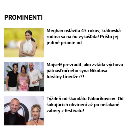
PROMINENTI
Meghan oslávila 45 rokov, kráľovská
rodina sa na ňu vykašľala! Prišlo jej
jediné prianie od...
Majself prezradil, ako zvláda výchovu
pätnásťročného syna Nikolasa:
Ideálny tínedžer?!
Týždeň od škandálu Gáboríkovcov: Od
šokujúcich obvinení až po nečakané
zábery z festivalu!