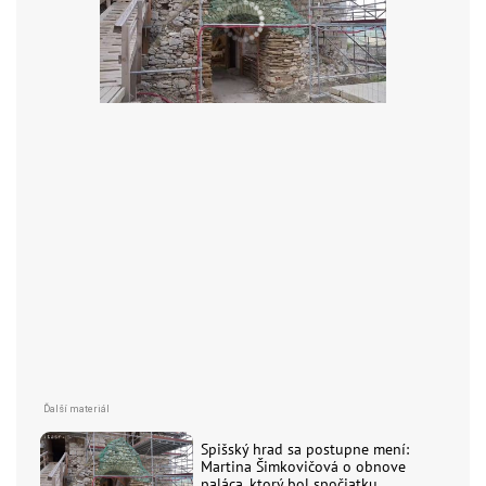
Spišský hrad sa postupne mení:
Martina Šimkovičová o obnove
paláca, ktorý bol spočiatku