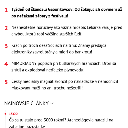
Týždeň od škandálu Gáboríkovcov: Od šokujúcich obvinení až
po nečakané zábery z festivalu!
Neznesiteľné horúčavy ako vážna hrozba: Lekárka varuje pred
chybou, ktorú robí väčšina starších ľudí!
Krach po troch desaťročiach na trhu: Známy predajca
elektroniky zavrel brány a mieri do bankrotu!
MIMORIADNY poplach pri bulharských hraniciach: Dron sa
zrútil a explodoval neďaleko plynovodu!
Český mediálny magnát skončil po nakladačke v nemocnici!
Maskovaní muži ho ani trochu nešetrili!
NAJNOVŠIE ČLÁNKY
15:00
Čo sa tu stalo pred 3000 rokmi? Archeológovia narazili na
záhadné pozostatky