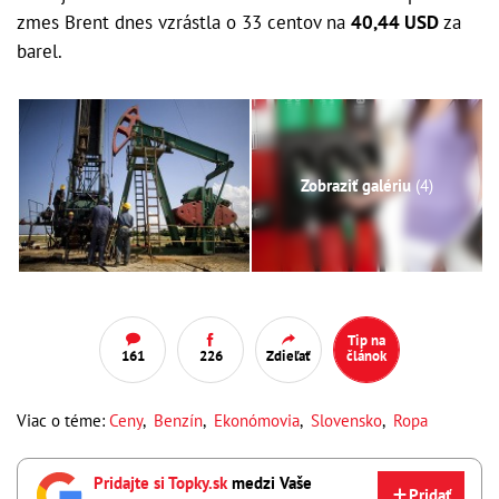
zmes Brent dnes vzrástla o 33 centov na
40,44 USD
za
barel.
Zobraziť galériu
(4)
Tip na
161
226
Zdieľať
článok
Viac o téme:
Ceny
,
Benzín
,
Ekonómovia
,
Slovensko
,
Ropa
Pridajte si Topky.sk
medzi Vaše
Pridať