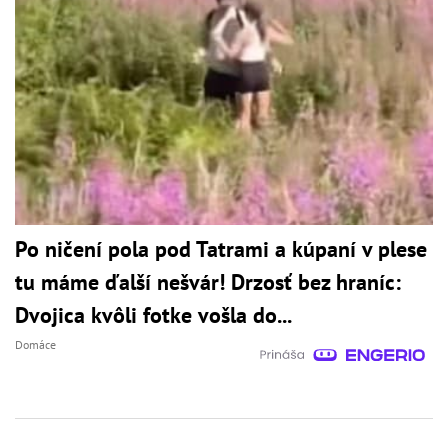
Po ničení pola pod Tatrami a kúpaní v plese
tu máme ďalší nešvár! Drzosť bez hraníc:
Dvojica kvôli fotke vošla do...
Domáce