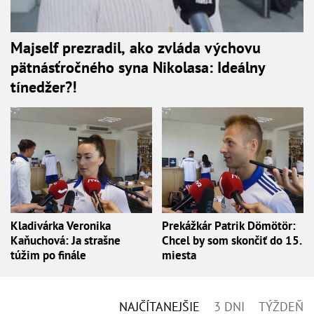
Majself prezradil, ako zvláda výchovu
pätnásťročného syna Nikolasa: Ideálny
tínedžer?!
Kladivárka Veronika
Prekážkár Patrik Dömötör:
Kaňuchová: Ja strašne
Chcel by som skončiť do 15.
túžim po finále
miesta
NAJČÍTANEJŠIE
3 DNI
TÝŽDEŇ