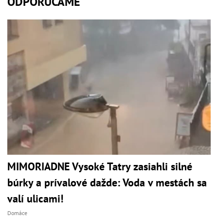
ODPORÚČAME
MIMORIADNE Vysoké Tatry zasiahli silné
búrky a prívalové dažde: Voda v mestách sa
valí ulicami!
Domáce