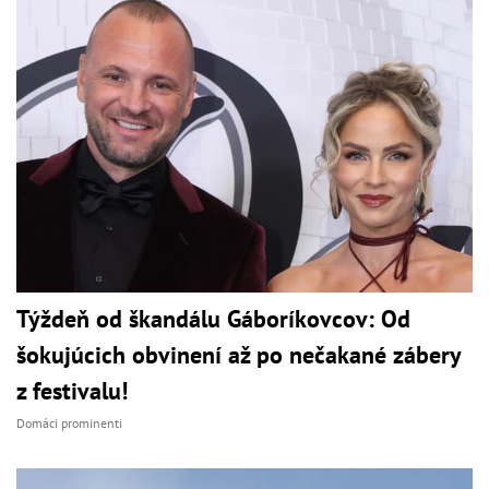
Týždeň od škandálu Gáboríkovcov: Od
šokujúcich obvinení až po nečakané zábery
z festivalu!
Domáci prominenti