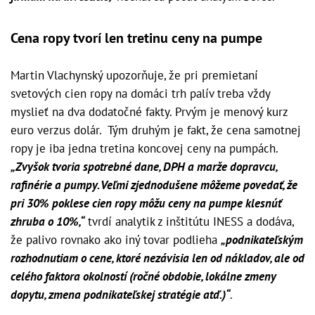
Cena ropy tvorí len tretinu ceny na pumpe
Martin Vlachynský upozorňuje, že pri premietaní
svetových cien ropy na domáci trh palív treba vždy
myslieť na dva dodatočné fakty. Prvým je menový kurz
euro verzus dolár. Tým druhým je fakt, že cena samotnej
ropy je iba jedna tretina koncovej ceny na pumpách.
„Zvyšok tvoria spotrebné dane, DPH a marže dopravcu,
rafinérie a pumpy. Veľmi zjednodušene môžeme povedať, že
pri 30% poklese cien ropy môžu ceny na pumpe klesnúť
zhruba o 10%,“
tvrdí analytik z inštitútu INESS a dodáva,
že palivo rovnako ako iný tovar podlieha
„podnikateľským
rozhodnutiam o cene, ktoré nezávisia len od nákladov, ale od
celého faktora okolností (ročné obdobie, lokálne zmeny
dopytu, zmena podnikateľskej stratégie atď.)“
.