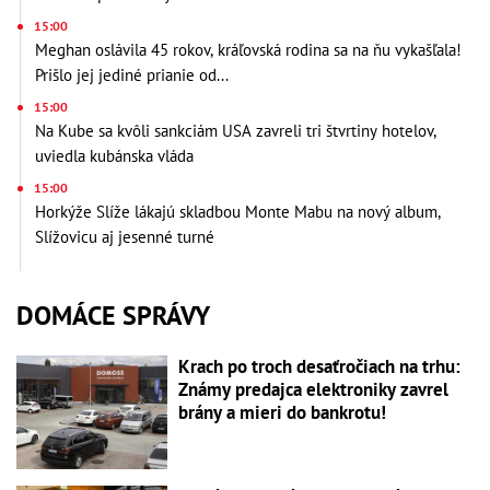
15:00
Meghan oslávila 45 rokov, kráľovská rodina sa na ňu vykašľala!
Prišlo jej jediné prianie od...
15:00
Na Kube sa kvôli sankciám USA zavreli tri štvrtiny hotelov,
uviedla kubánska vláda
15:00
Horkýže Slíže lákajú skladbou Monte Mabu na nový album,
Slížovicu aj jesenné turné
DOMÁCE SPRÁVY
Krach po troch desaťročiach na trhu:
Známy predajca elektroniky zavrel
brány a mieri do bankrotu!