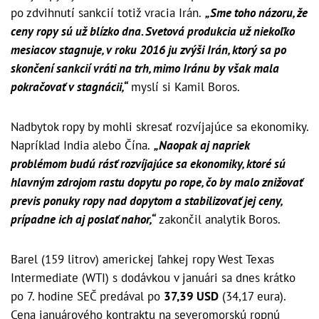
po zdvihnutí sankcií totiž vracia Irán.
„Sme toho názoru, že
ceny ropy sú už blízko dna. Svetová produkcia už niekoľko
mesiacov stagnuje, v roku 2016 ju zvýši Irán, ktorý sa po
skončení sankcií vráti na trh, mimo Iránu by však mala
pokračovať v stagnácii,“
myslí si Kamil Boros.
Nadbytok ropy by mohli skresať rozvíjajúce sa ekonomiky.
Napríklad India alebo Čína.
„Naopak aj napriek
problémom budú rásť rozvíjajúce sa ekonomiky, ktoré sú
hlavným zdrojom rastu dopytu po rope, čo by malo znižovať
previs ponuky ropy nad dopytom a stabilizovať jej ceny,
prípadne ich aj poslať nahor,“
zakončil analytik Boros.
Barel (159 litrov) americkej ľahkej
ropy
West Texas
Intermediate (WTI) s dodávkou v januári sa dnes krátko
po 7. hodine SEČ predával po
37,39 USD
(34,17 eura).
Cena januárového kontraktu na severomorskú ropnú