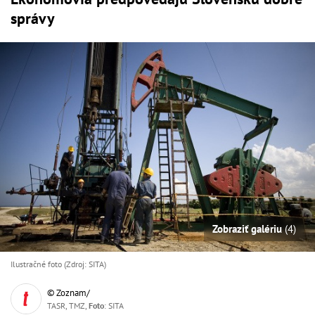
správy
Zobraziť galériu
(4)
Ilustračné foto (Zdroj: SITA)
© Zoznam/
TASR, TMZ,
Foto
: SITA