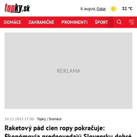
32 °C
8. august
,
Oskar
DOMÁCE
ZAHRANIČNÉ
PROMINENTI
ŠPORT
ZAUJÍMAV
10.12.2015 17:00
Topky
Domáce
Raketový pád cien ropy pokračuje:
Ekonómovia predpovedajú Slovensku dobré