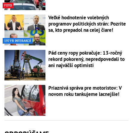
FOTO
Veľké hodnotenie volebných
programov politických strán: Pozrite
sa, kto prepadol na celej čiare!
197 FB INTERAKCIÍ
Pád ceny ropy pokračuje: 13-ročný
rekord pokorený, nepredpovedali to
ani najväčší optimisti
Priaznivá správa pre motoristov: V
novom roku tankujeme lacnejšie!