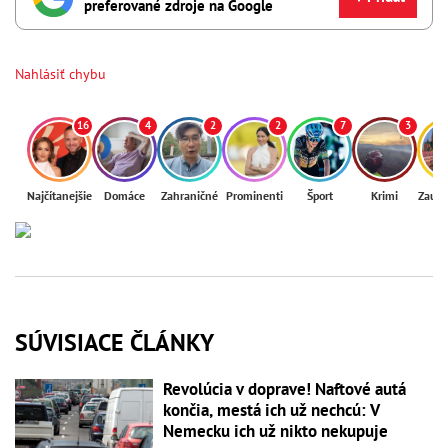
preferované zdroje na Google
Nahlásiť chybu
16
4
2
2
7
3
Najčítanejšie
Domáce
Zahraničné
Prominenti
Šport
Krimi
Zaují
SÚVISIACE ČLÁNKY
Revolúcia v doprave! Naftové autá
končia, mestá ich už nechcú: V
Nemecku ich už nikto nekupuje