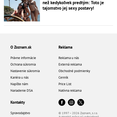
než kedykoľvek predtým: Toto je
tajomstvo jej sexy postavy!
O Zoznam.sk
Reklama
Právne informácie
Reklama u nás
Ochrana súkromia
Externá reklama
Nastavenie súkromia
Obchodné podmienky
Kariéra u nás
Cenník
Napíšte nám
Price List
Nariadenie DSA
Natívna reklama
Kontakty
Spravodajstvo
© 1997 – 2026 Zoznam, s.r.o.
Autorské práva sú vyhradené.