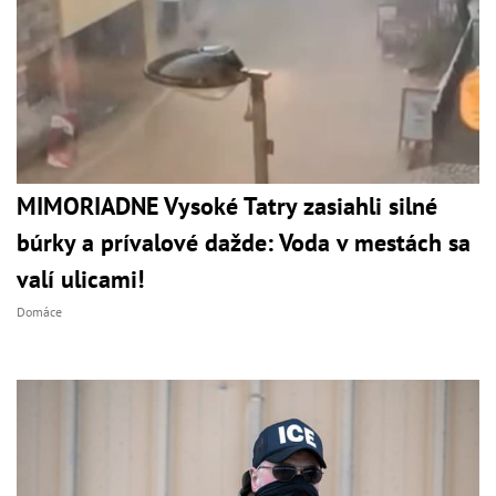
MIMORIADNE Vysoké Tatry zasiahli silné
búrky a prívalové dažde: Voda v mestách sa
valí ulicami!
Domáce