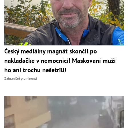
Český mediálny magnát skončil po
nakladačke v nemocnici! Maskovaní muži
ho ani trochu nešetrili!
Zahraniční prominenti