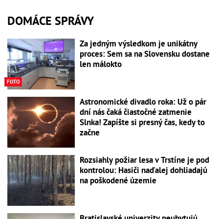
DOMÁCE SPRÁVY
Za jedným výsledkom je unikátny
proces: Sem sa na Slovensku dostane
len málokto
FOTO
Astronomické divadlo roka: Už o pár
dní nás čaká čiastočné zatmenie
Slnka! Zapíšte si presný čas, kedy to
začne
Rozsiahly požiar lesa v Trstíne je pod
kontrolou: Hasiči naďalej dohliadajú
na poškodené územie
Bratislavské univerzity neubytujú