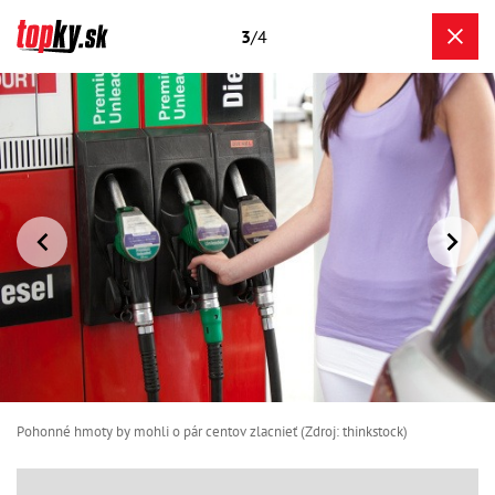
3
/4
Pohonné hmoty by mohli o pár centov zlacnieť (Zdroj: thinkstock)