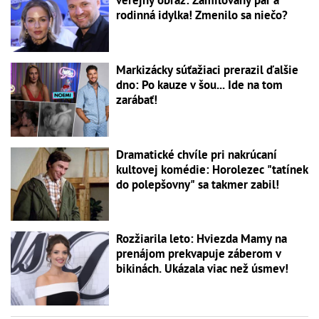
verejný obraz: Zamilovaný pár a
rodinná idylka! Zmenilo sa niečo?
Markizácky súťažiaci prerazil ďalšie
dno: Po kauze v šou... Ide na tom
zarábať!
Dramatické chvíle pri nakrúcaní
kultovej komédie: Horolezec "tatínek
do polepšovny" sa takmer zabil!
Rozžiarila leto: Hviezda Mamy na
prenájom prekvapuje záberom v
bikinách. Ukázala viac než úsmev!