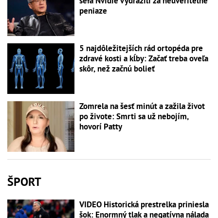
šéfa Nvidie vydražili za neuveriteľné
peniaze
5 najdôležitejších rád ortopéda pre
zdravé kosti a kĺby: Začať treba oveľa
skôr, než začnú bolieť
Zomrela na šesť minút a zažila život
po živote: Smrti sa už nebojím,
hovorí Patty
ŠPORT
VIDEO Historická prestrelka priniesla
šok: Enormný tlak a negatívna nálada