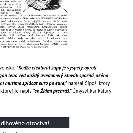
ovensko.
"Keďže elektorát župy je vyspelý, oproti
ogan lebo veď každý uvedomelý Slovák spozná, akého
rým musíme splácať euro po eure,"
napísal Šípoš, ktorý
a ktorej je nápis
"so Židmi prehráš."
Úmysel karikatúry