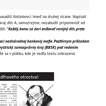
sadili Kotlebovci hneď na druhej strane. Napísali
h kraj dlh. A, samozrejme, nezabudli pripomenúť od
dlh.
"Každý, komu sa darí znižovať verejný dlh, preto
oci nadnárodnej bankovej mafie. Pozitívnym príkladom
bystrický samosprávny kraj (BBSK) pod vedením
še sa v plátku, kde je vedľa textu zobrazená