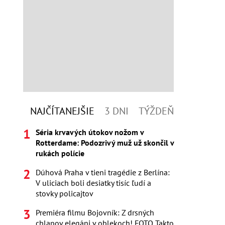
NAJČÍTANEJŠIE
3 DNI
TÝŽDEŇ
Séria krvavých útokov nožom v
Rotterdame: Podozrivý muž už skončil v
rukách polície
Dúhová Praha v tieni tragédie z Berlína:
V uliciach boli desiatky tisíc ľudí a
stovky policajtov
Premiéra filmu Bojovník: Z drsných
chlapov elegáni v oblekoch! FOTO Takto