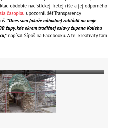
klad obdobie nacistickej Tretej ríše a jej odporného
sla časopisu
upozornil šéf Transparency
poš.
"Dnes som (akože náhodne) zablúdil na moje
B župy, kde okrem tradičnej oslavy župana Kotlebu
cu,"
napísal Šípoš na Facebooku. A tej kreativity tam