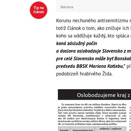
Reklama
Tip na
článok
Korunu nechuného antisemitizmu na
totiž článok o tom, ako znižuje ic
koho sa oddlžuje každý, kto spláca 
koná záslužný počin
a doslova oslobodzuje Slovensko z m
pre celé Slovensko môže byť Bansko
predsedu BBSK Mariana Kotlebu,"
pí
podobizeň hrabivého Žida.