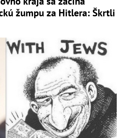
ovho kraja sa začína
ckú žumpu za Hitlera: Škrtli