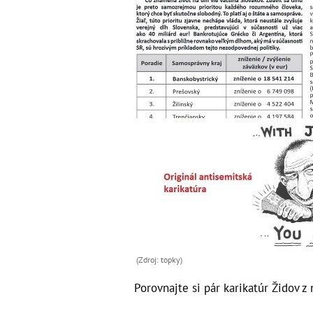
(Zdroj: topky)
Porovnajte si pár karikatúr Židov 