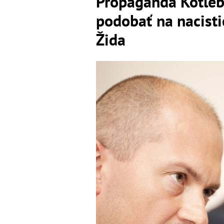
Propaganda Kotleb
podobať na nacisti
Žida