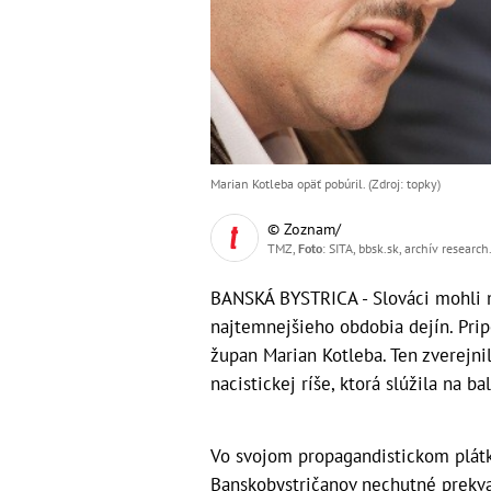
Marian Kotleba opäť pobúril. (Zdroj: topky)
© Zoznam/
TMZ,
Foto
: SITA, bbsk.sk, archív researc
BANSKÁ BYSTRICA - Slováci mohli ma
najtemnejšieho obdobia dejín. Prip
župan Marian Kotleba. Ten zverejn
nacistickej ríše, ktorá slúžila na b
Vo svojom propagandistickom plátk
Banskobystričanov nechutné prekva