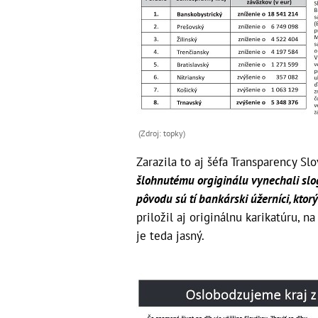
(Zdroj: topky)
Zarazila to aj šéfa Transparency Sl
šlohnutému orgiginálu vynechali sl
pôvodu sú tí bankárski úžerníci, kto
priložil aj originálnu karikatúru, n
je teda jasný.