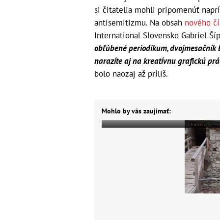
si čitatelia mohli pripomenúť naprí
antisemitizmu. Na obsah
nového čí
International Slovensko Gabriel Ší
obľúbené periodikum, dvojmesačník B
narazíte aj na kreatívnu grafickú prá
bolo naozaj až príliš.
Mohlo by vás zaujímať: