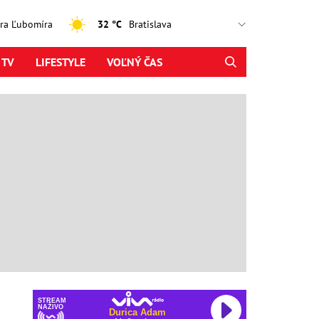
jtra Ľubomíra
32 °C
 TV
LIFESTYLE
VOĽNÝ ČAS
STREAM
NAŽIVO
Durica Adam