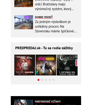
srdci Bratislavy majú
výnimočný systém, ktorý
ešte aj šetrí náklady
DOBRE VEDIEŤ
Za jedným výsledkom je
unikátny proces: Na
Slovensku máme špičkové
pracovisko
PREDPREDAJ
.sk - Tu sa rodia zážitky
PARTNERSKÉ VZŤAHY