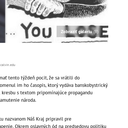
Zobraziť galériu
(8)
h.calvin.edu
ť tento týždeň pocit, že sa vrátili do
omenul im ho časopis, ktorý vydáva banskobystrický
il kresbu s textom pripomínajúce propagandu
alamutenie národa.
u nazvanom Náš Kraj pripravil pre
penie. Okrem oslavných ód na predsedovu politiku