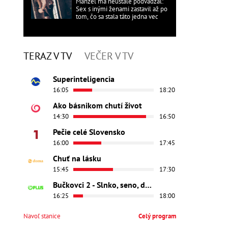
Manžel ma neustále podvádzal:
Sex s inými ženami zastavil až po
tom, čo sa stala táto jedna vec
TERAZ V TV
VEČER V TV
Superinteligencia
16:05
18:20
Ako básnikom chutí život
14:30
16:50
Pečie celé Slovensko
16:00
17:45
Chuť na lásku
15:45
17:30
Bučkovci 2 - Slnko, seno, dedina
16:25
18:00
Navoľ stanice
Celý program