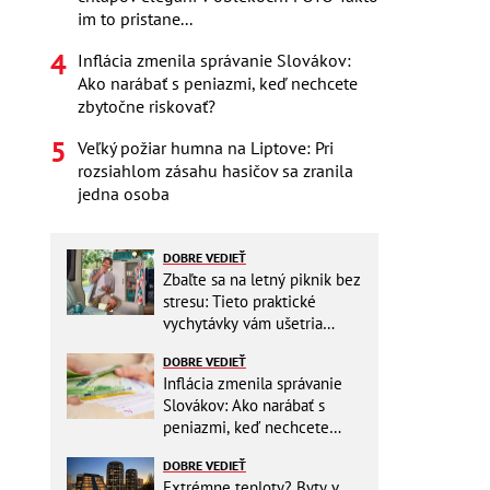
im to pristane...
Inflácia zmenila správanie Slovákov:
Ako narábať s peniazmi, keď nechcete
zbytočne riskovať?
Veľký požiar humna na Liptove: Pri
rozsiahlom zásahu hasičov sa zranila
jedna osoba
DOBRE VEDIEŤ
Zbaľte sa na letný piknik bez
stresu: Tieto praktické
vychytávky vám ušetria
miesto v batohu!
DOBRE VEDIEŤ
Inflácia zmenila správanie
Slovákov: Ako narábať s
peniazmi, keď nechcete
zbytočne riskovať?
DOBRE VEDIEŤ
Extrémne teploty? Byty v