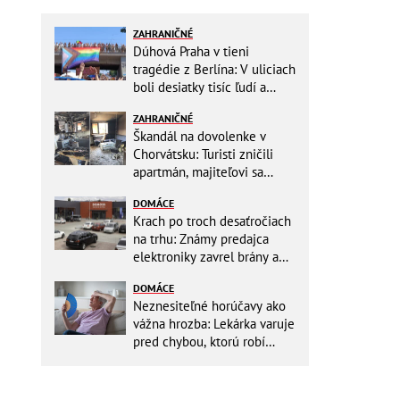
ZAHRANIČNÉ
Dúhová Praha v tieni
tragédie z Berlína: V uliciach
boli desiatky tisíc ľudí a
stovky policajtov
ZAHRANIČNÉ
Škandál na dovolenke v
Chorvátsku: Turisti zničili
apartmán, majiteľovi sa
vysmievali a ešte chcú
DOMÁCE
preplatiť hotel
Krach po troch desaťročiach
na trhu: Známy predajca
elektroniky zavrel brány a
mieri do bankrotu!
DOMÁCE
Neznesiteľné horúčavy ako
vážna hrozba: Lekárka varuje
pred chybou, ktorú robí
väčšina starších ľudí!