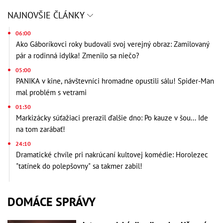
NAJNOVŠIE ČLÁNKY
06:00
Ako Gáboríkovci roky budovali svoj verejný obraz: Zamilovaný
pár a rodinná idylka! Zmenilo sa niečo?
05:00
PANIKA v kine, návštevníci hromadne opustili sálu! Spider-Man
mal problém s vetrami
01:30
Markizácky súťažiaci prerazil ďalšie dno: Po kauze v šou... Ide
na tom zarábať!
24:10
Dramatické chvíle pri nakrúcaní kultovej komédie: Horolezec
"tatínek do polepšovny" sa takmer zabil!
DOMÁCE SPRÁVY