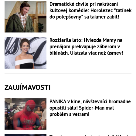
Dramatické chvíle pri nakrúcaní
kultovej komédie: Horolezec "tatínek
do polepšovny" sa takmer zabil!
Rozžiarila leto: Hviezda Mamy na
prenájom prekvapuje záberom v
bikinách. Ukázala viac než úsmev!
ZAUJÍMAVOSTI
PANIKA v kine, návštevníci hromadne
opustili sálu! Spider-Man mal
problém s vetrami