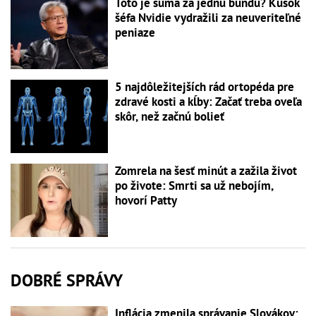
Toto je suma za jednu bundu? Kúsok
šéfa Nvidie vydražili za neuveriteľné
peniaze
5 najdôležitejších rád ortopéda pre
zdravé kosti a kĺby: Začať treba oveľa
skôr, než začnú bolieť
Zomrela na šesť minút a zažila život
po živote: Smrti sa už nebojím,
hovorí Patty
DOBRÉ SPRÁVY
Inflácia zmenila správanie Slovákov: