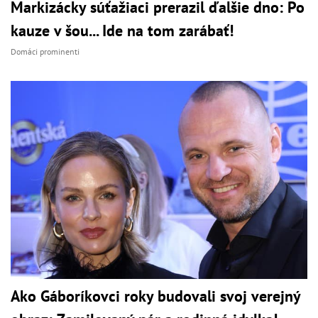
Markizácky súťažiaci prerazil ďalšie dno: Po
kauze v šou... Ide na tom zarábať!
Domáci prominenti
Ako Gáboríkovci roky budovali svoj verejný