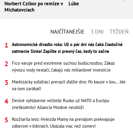
Norbert Czibor po remíze v
Lúke
Michalovciach
NAJČÍTANEJŠIE
3 DNI
TÝŽDEŇ
Astronomické divadlo roka: Už o pár dní nás čaká čiastočné
zatmenie Slnka! Zapíšte si presný čas, kedy to začne
Fico varuje pred extrémne suchou budúcnosťou: Zákaz
vývozu vody nestačí, čakajú nás miliardové investície
Markizácky súťažiaci prerazil ďalšie dno: Po kauze v šou... Ide
na tom zarábať!
Desivé vyhlásenie veliteľa: Rusko už NATO a Európu
zneškodnilo! Aliancia Moskve neublíži
Rozžiarila leto: Hviezda Mamy na prenájom prekvapuje
záberom v bikinách. Ukázala viac než úsmev!