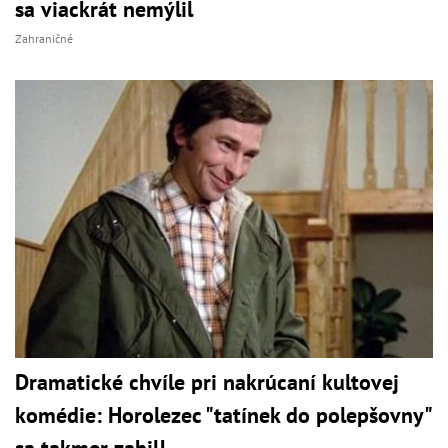
sa viackrát nemýlil
Zahraničné
Dramatické chvíle pri nakrúcaní kultovej
komédie: Horolezec "tatínek do polepšovny"