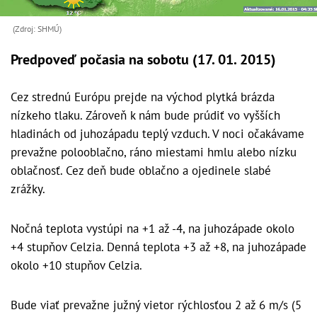
(Zdroj: SHMÚ)
Predpoveď počasia na sobotu (17. 01. 2015)
Cez strednú Európu prejde na východ plytká brázda
nízkeho tlaku. Zároveň k nám bude prúdiť vo vyšších
hladinách od juhozápadu teplý vzduch. V noci očakávame
prevažne polooblačno, ráno miestami hmlu alebo nízku
oblačnosť. Cez deň bude oblačno a ojedinele slabé
zrážky.
Nočná teplota vystúpi na +1 až -4, na juhozápade okolo
+4 stupňov Celzia. Denná teplota +3 až +8, na juhozápade
okolo +10 stupňov Celzia.
Bude viať prevažne južný vietor rýchlosťou 2 až 6 m/s (5