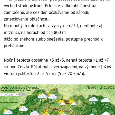
východ studený front. Prinesie veľkú oblačnosť až
zamračené, ale cez deň očakávame od západu
zmenšovanie oblačnosti.
Na mnohých miestach sa vyskytne dážď, ojedinele aj
mrznúci, na horách od cca 800 m
dážď so snehom alebo sneženie, postupne prechod k
prehánkam.
Nočná teplota dosiahne +3 až -3, denná teplota +1 až +7
stupne Celzia. Fúkať má severozápadný, na východe južný
vietor rýchlosťou 2 až 5 m/s (5 až 20 km/h).