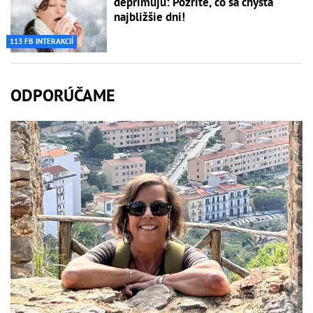
deprimujú: Pozrite, čo sa chystá
najbližšie dni!
113 FB INTERAKCIÍ
ODPORÚČAME