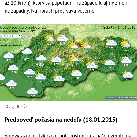
až 20 km/h), ktorý sa popoludní na západe krajiny zmení
na západný. Na horách pretrváva veterno.
(Zdroj: SHMÚ)
Predpoveď počasia na nedeľu (18.01.2015)
V nevýraznom tlakovom poli postúpi cez naše územie na