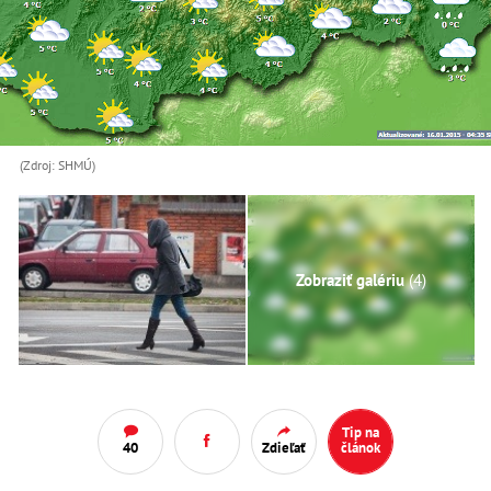
(Zdroj: SHMÚ)
Zobraziť galériu
(4)
Tip na
40
Zdieľať
článok