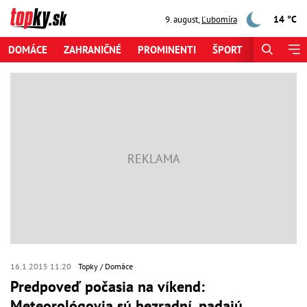
14 °C
9. august
,
Ľubomíra
DOMÁCE
ZAHRANIČNÉ
PROMINENTI
ŠPORT
ZAUJÍMAV
16.1.2015 11:20
Topky
Domáce
Predpoveď počasia na víkend:
Meteorológovia sú bezradní, padajú