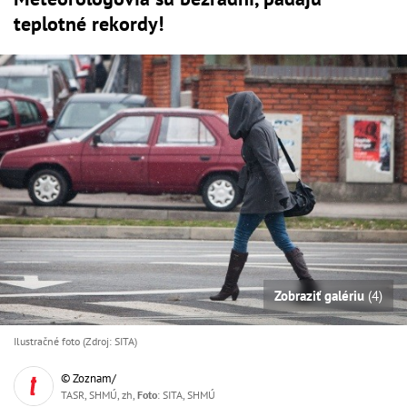
teplotné rekordy!
Zobraziť galériu
(4)
Ilustračné foto (Zdroj: SITA)
© Zoznam/
TASR, SHMÚ, zh,
Foto
: SITA, SHMÚ