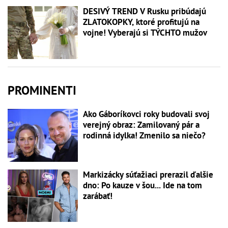
DESIVÝ TREND V Rusku pribúdajú
ZLATOKOPKY, ktoré profitujú na
vojne! Vyberajú si TÝCHTO mužov
PROMINENTI
Ako Gáboríkovci roky budovali svoj
verejný obraz: Zamilovaný pár a
rodinná idylka! Zmenilo sa niečo?
Markizácky súťažiaci prerazil ďalšie
dno: Po kauze v šou... Ide na tom
zarábať!