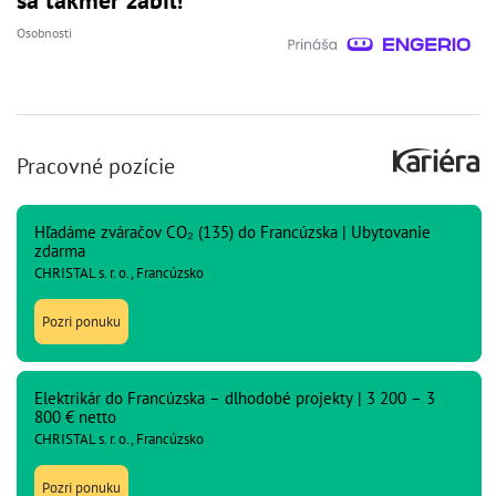
sa takmer zabil!
Osobnosti
Pracovné pozície
Hľadáme zváračov CO₂ (135) do Francúzska | Ubytovanie
zdarma
CHRISTAL s. r. o., Francúzsko
Pozri ponuku
Elektrikár do Francúzska – dlhodobé projekty | 3 200 – 3
800 € netto
CHRISTAL s. r. o., Francúzsko
Pozri ponuku