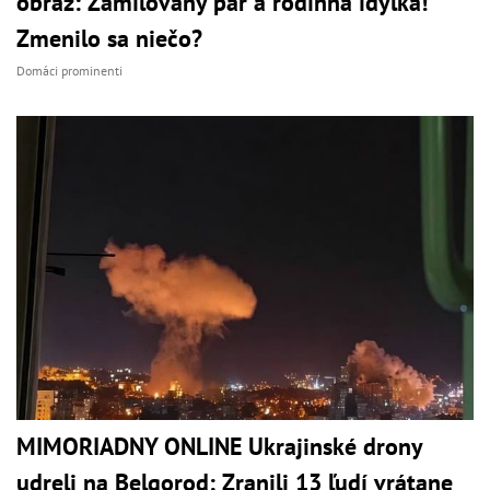
obraz: Zamilovaný pár a rodinná idylka!
Zmenilo sa niečo?
Domáci prominenti
MIMORIADNY ONLINE Ukrajinské drony
udreli na Belgorod: Zranili 13 ľudí vrátane