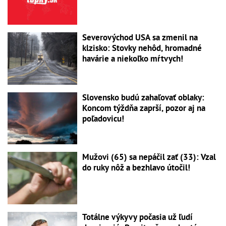
Severovýchod USA sa zmenil na
klzisko: Stovky nehôd, hromadné
havárie a niekoľko mŕtvych!
Slovensko budú zahaľovať oblaky:
Koncom týždňa zaprší, pozor aj na
poľadovicu!
Mužovi (65) sa nepáčil zať (33): Vzal
do ruky nôž a bezhlavo útočil!
Totálne výkyvy počasia už ľudí