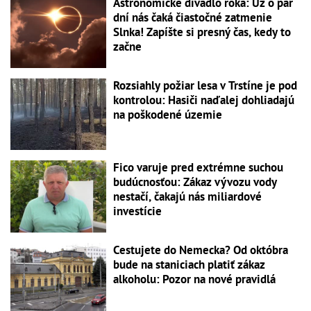
Astronomické divadlo roka: Už o pár
dní nás čaká čiastočné zatmenie
Slnka! Zapíšte si presný čas, kedy to
začne
Rozsiahly požiar lesa v Trstíne je pod
kontrolou: Hasiči naďalej dohliadajú
na poškodené územie
Fico varuje pred extrémne suchou
budúcnosťou: Zákaz vývozu vody
nestačí, čakajú nás miliardové
investície
Cestujete do Nemecka? Od októbra
bude na staniciach platiť zákaz
alkoholu: Pozor na nové pravidlá