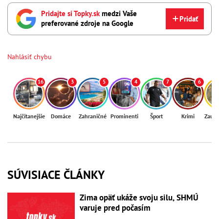
Pridajte si Topky.sk
medzi Vaše
Pridať
preferované zdroje na Google
Nahlásiť chybu
16
3
5
4
7
6
Najčítanejšie
Domáce
Zahraničné
Prominenti
Šport
Krimi
Zaují
SÚVISIACE ČLÁNKY
Zima opäť ukáže svoju silu, SHMÚ
varuje pred počasím