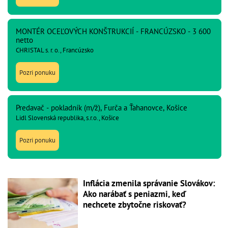
MONTÉR OCEĽOVÝCH KONŠTRUKCIÍ - FRANCÚZSKO - 3 600
netto
CHRISTAL s. r. o., Francúzsko
Pozri ponuku
Predavač - pokladník (m/ž), Furča a Ťahanovce, Košice
Lidl Slovenská republika, s.r.o., Košice
Pozri ponuku
Inflácia zmenila správanie Slovákov:
Ako narábať s peniazmi, keď
nechcete zbytočne riskovať?