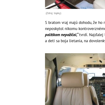
(Zdroj: topky)
S bratom vraj majú dohodu, že ho 
neposkytol nikomu kontroverzném
politikom nepožičal,“
tvrdí. Najďale
a deti sa boja lietania, na dovolen