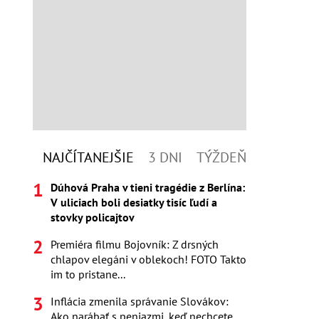
NAJČÍTANEJŠIE
3 DNI
TÝŽDEŇ
Dúhová Praha v tieni tragédie z Berlína:
V uliciach boli desiatky tisíc ľudí a
stovky policajtov
Premiéra filmu Bojovník: Z drsných
chlapov elegáni v oblekoch! FOTO Takto
im to pristane...
Inflácia zmenila správanie Slovákov:
Ako narábať s peniazmi, keď nechcete