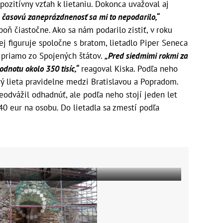
 pozitívny vzťah k lietaniu. Dokonca uvažoval aj
 časovú zaneprázdnenosť sa mi to nepodarilo,“
poň čiastočne. Ako sa nám podarilo zistiť, v roku
ej figuruje spoločne s bratom, lietadlo Piper Seneca
i priamo zo Spojených štátov.
„Pred siedmimi rokmi za
odnotu okolo 350 tisíc,“
reagoval Kiska. Podľa neho
orý lieta pravidelne medzi Bratislavou a Popradom.
eodvážil odhadnúť, ale podľa neho stojí jeden let
40 eur na osobu. Do lietadla sa zmestí podľa