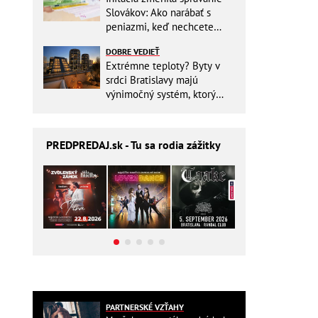
Slovákov: Ako narábať s
peniazmi, keď nechcete
zbytočne riskovať?
DOBRE VEDIEŤ
Extrémne teploty? Byty v
srdci Bratislavy majú
výnimočný systém, ktorý
ešte aj šetrí náklady
PREDPREDAJ
.sk - Tu sa rodia zážitky
PARTNERSKÉ VZŤAHY