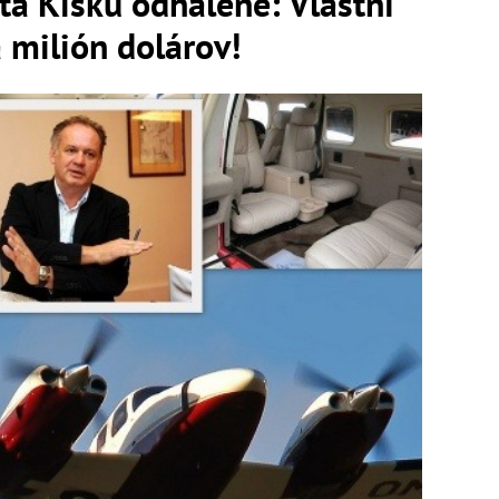
a Kisku odhalené: Vlastní
a milión dolárov!