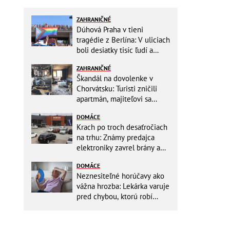
ZAHRANIČNÉ
Dúhová Praha v tieni
tragédie z Berlína: V uliciach
boli desiatky tisíc ľudí a
stovky policajtov
ZAHRANIČNÉ
Škandál na dovolenke v
Chorvátsku: Turisti zničili
apartmán, majiteľovi sa
vysmievali a ešte chcú
DOMÁCE
preplatiť hotel
Krach po troch desaťročiach
na trhu: Známy predajca
elektroniky zavrel brány a
mieri do bankrotu!
DOMÁCE
Neznesiteľné horúčavy ako
vážna hrozba: Lekárka varuje
pred chybou, ktorú robí
väčšina starších ľudí!