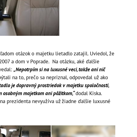
ľadom otázok o majetku lietadlo zatajil. Uviedol, že
 2007 a dom v Poprade. Na otázku, aké ďalšie
vedal:
„Nepotrpím si na luxusné veci, takže ani nič
tali na to, prečo sa nepriznal, odpovedal už ako
tadlo je dopravný prostriedok v majetku spoločnosti,
jim osobným majetkom ani pôžitkom,“
dodal Kiska.
 na prezidenta nevyužíva už žiadne ďalšie luxusné