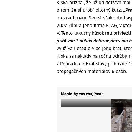
Kiska priznal, že už od detstva mal
o tom, že si urobí pilotný kurz.
„Pre
prezradil nám. Sen si však splnil as
2007 kúpila jeho firma KTAG, v ktor
V. Tento luxusný kúsok mu priviezl
približne 1 milión dolárov, dnes má h
využíva lietadlo viac jeho brat, kt
Kiska sa náklady na ročnú údržbu n
z Popradu do Bratislavy približne 1
propagačných materiálov 6 osôb.
Mohlo by vás zaujímať: