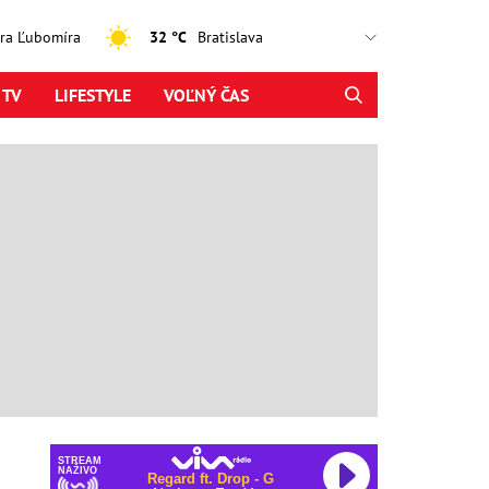
jtra Ľubomíra
32 °C
 TV
LIFESTYLE
VOĽNÝ ČAS
STREAM
NAŽIVO
Regard ft. Drop - G