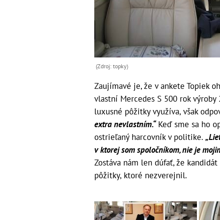
(Zdroj: topky)
Zaujímavé je, že v ankete Topiek oh
vlastní Mercedes S 500 rok výroby
luxusné pôžitky využíva, však odpo
extra nevlastním.“
Keď sme sa ho opý
ostrieľaný harcovník v politike.
„Lie
v ktorej som spoločníkom, nie je mo
Zostáva nám len dúfať, že kandidát
pôžitky, ktoré nezverejnil.