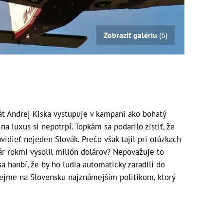
Zobraziť galériu
(6)
t Andrej Kiska vystupuje v kampani ako bohatý
na luxus si nepotrpí. Topkám sa podarilo zistiť, že
vidieť nejeden Slovák. Prečo však tajil pri otázkach
pár rokmi vysolil milión dolárov? Nepovažuje to
sa hanbí, že by ho ľudia automaticky zaradili do
rejme na Slovensku najznámejším politikom, ktorý