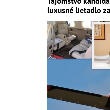
Tajomstvo kandidát
luxusné lietadlo z