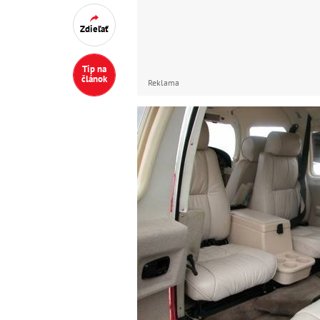
Zdieľať
Tip na
článok
Reklama