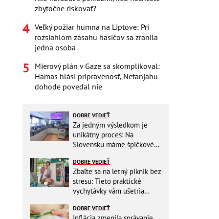
zbytočne riskovať?
Veľký požiar humna na Liptove: Pri
rozsiahlom zásahu hasičov sa zranila
jedna osoba
Mierový plán v Gaze sa skomplikoval:
Hamas hlási pripravenosť, Netanjahu
dohode povedal nie
DOBRE VEDIEŤ
Za jedným výsledkom je
unikátny proces: Na
Slovensku máme špičkové
pracovisko
DOBRE VEDIEŤ
Zbaľte sa na letný piknik bez
stresu: Tieto praktické
vychytávky vám ušetria
miesto v batohu!
DOBRE VEDIEŤ
Inflácia zmenila správanie