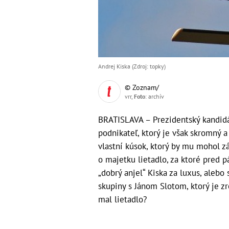
Andrej Kiska (Zdroj: topky)
© Zoznam/
vrr,
Foto
: archív
BRATISLAVA – Prezidentský kandidá
podnikateľ, ktorý je však skromný a 
vlastní kúsok, ktorý by mu mohol zá
o majetku lietadlo, za ktoré pred 
„dobrý anjel“ Kiska za luxus, alebo 
skupiny s Jánom Slotom, ktorý je z
mal lietadlo?