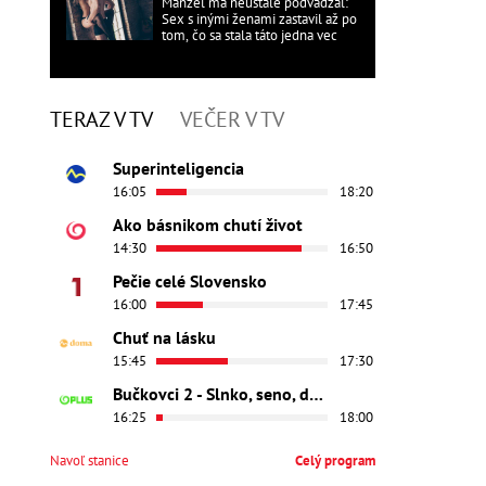
Manžel ma neustále podvádzal:
Sex s inými ženami zastavil až po
tom, čo sa stala táto jedna vec
TERAZ V TV
VEČER V TV
Superinteligencia
16:05
18:20
Ako básnikom chutí život
14:30
16:50
Pečie celé Slovensko
16:00
17:45
Chuť na lásku
15:45
17:30
Bučkovci 2 - Slnko, seno, dedina
16:25
18:00
Navoľ stanice
Celý program