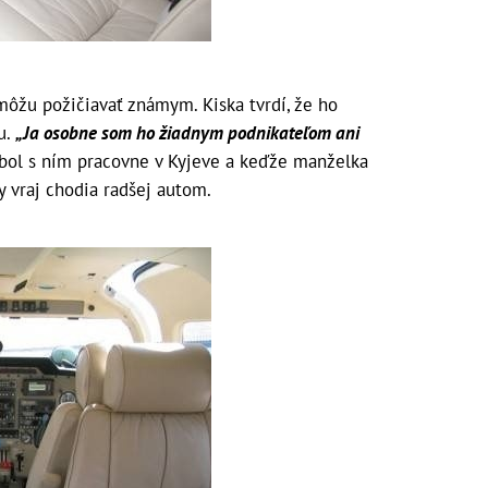
môžu požičiavať známym. Kiska tvrdí, že ho
u.
„Ja osobne som ho žiadnym podnikateľom ani
j bol s ním pracovne v Kyjeve a keďže manželka
ky vraj chodia radšej autom.