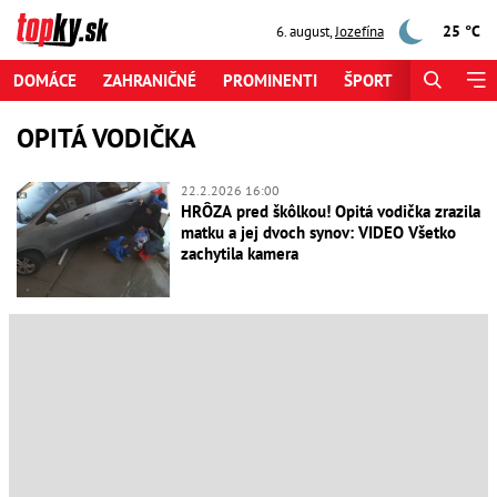
25 °C
6. august
,
Jozefína
DOMÁCE
ZAHRANIČNÉ
PROMINENTI
ŠPORT
ZAUJÍMAV
OPITÁ VODIČKA
22.2.2026 16:00
HRÔZA pred škôlkou! Opitá vodička zrazila
matku a jej dvoch synov: VIDEO Všetko
zachytila kamera