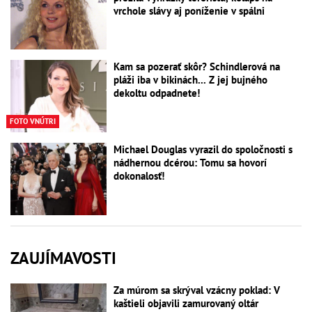
vrchole slávy aj poníženie v spálni
Kam sa pozerať skôr? Schindlerová na
pláži iba v bikinách... Z jej bujného
dekoltu odpadnete!
FOTO VNÚTRI
Michael Douglas vyrazil do spoločnosti s
nádhernou dcérou: Tomu sa hovorí
dokonalosť!
ZAUJÍMAVOSTI
Za múrom sa skrýval vzácny poklad: V
kaštieli objavili zamurovaný oltár