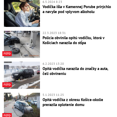
6.5.2024 8:23
Vodička išla v Kamennej Porube prirýchlo
a navyše pod vplyvom alkoholu
22.3.2023 18:31
Polícia obvinila opitú vodičku, ktorá v
Košiciach narazila do stĺpa
FOTO
6.2.2023 13:20
Opitá vodička narazila do značky a auta,
čelí obvineniu
FOTO
5.1.2023 11:25
Opitá vodička z okresu Košice-okolie
prerazila oplotenie domu
FOTO