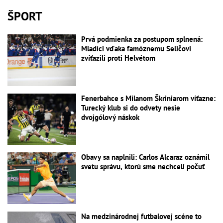
ŠPORT
Prvá podmienka za postupom splnená:
Mladíci vďaka famóznemu Seličovi
zvíťazili proti Helvétom
Fenerbahce s Milanom Škriniarom víťazne:
Turecký klub si do odvety nesie
dvojgólový náskok
Obavy sa naplnili: Carlos Alcaraz oznámil
svetu správu, ktorú sme nechceli počuť
Na medzinárodnej futbalovej scéne to