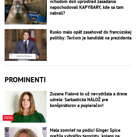
vchodom doň uprostred zasadania
napochodovali KAPYBARY, kde sa tam
nabrali?
Rusko malo opäť zasahovať do francúzskej
politiky: Terčom je kandidát na prezidenta
PROMINENTI
Zuzana Fialová to už nevydržala a drsne
udrela: Sarkastická NÁLOŽ pre
konšpirátorov a popieračov!
FOTO
Mala zomrieť na pódiu! Ginger Spice
prežila vyhrážky teroristu, kolaps na