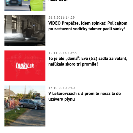
26.5.2016 14:29
VIDEO Prepáčte, idem spinkať: Policajtom
po zastavení vodičky takmer padli sánky!
12.11.2014 10:55
To je ale „dáma“: Eva (52) sadla za volant,
nafúkala skoro tri promile!
13.10.2010 9:40
V Lekárovciach s 3 promile narazila do
uzáveru plynu