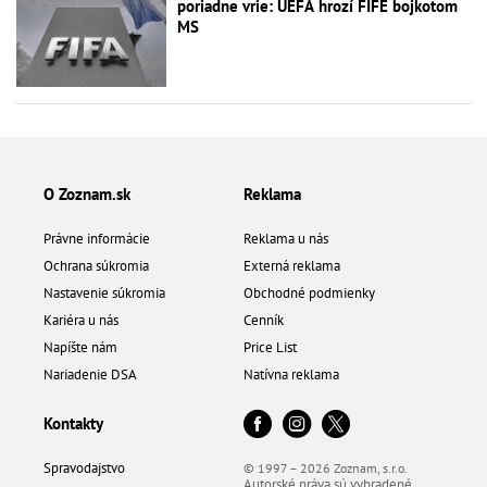
poriadne vrie: UEFA hrozí FIFE bojkotom
MS
O Zoznam.sk
Reklama
Právne informácie
Reklama u nás
Ochrana súkromia
Externá reklama
Nastavenie súkromia
Obchodné podmienky
Kariéra u nás
Cenník
Napíšte nám
Price List
Nariadenie DSA
Natívna reklama
Kontakty
Spravodajstvo
© 1997 – 2026 Zoznam, s.r.o.
Autorské práva sú vyhradené.