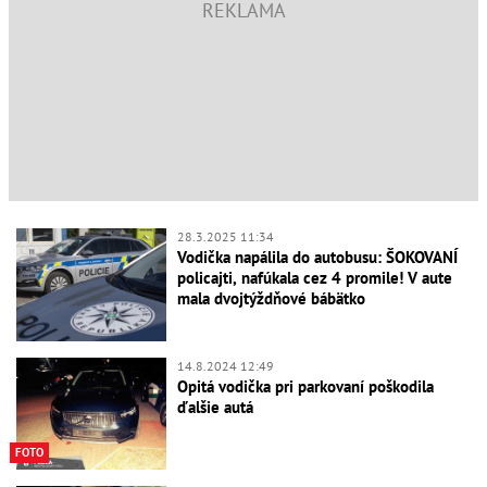
28.3.2025 11:34
Vodička napálila do autobusu: ŠOKOVANÍ
policajti, nafúkala cez 4 promile! V aute
mala dvojtýždňové bábätko
14.8.2024 12:49
Opitá vodička pri parkovaní poškodila
ďalšie autá
FOTO