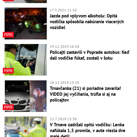
17.3.2021 11:10
Jazda pod vplyvom alkoholu: Opitá
vodička spôsobila nabúranie viacerých
vozidiel
FOTO
19.11.2019 16:10
Policajti zastavili v Poprade autobus: Keď
dali vodičke fúkať, zostali v šoku
FOTO
18.11.2019 13:10
Trnavčanka (21) si poriadne zavarila!
VIDEO jej vyčíňania, trúfla si aj na
policajtov
FOTO
12.7.2019 13:30
V Trnave zadržali opitú vodičku: Lenka
nafúkala 1,5 promile, v aute viezla dve
malé deti!