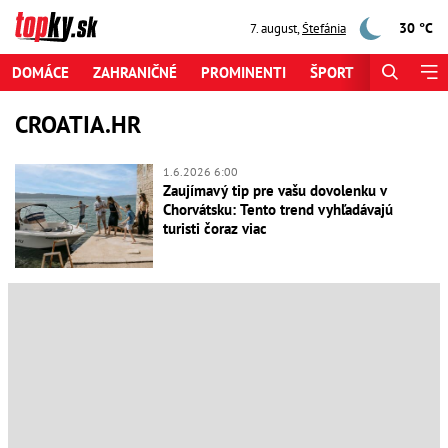
30 °C
7. august
,
Štefánia
DOMÁCE
ZAHRANIČNÉ
PROMINENTI
ŠPORT
ZAUJÍMAV
CROATIA.HR
1.6.2026 6:00
Zaujímavý tip pre vašu dovolenku v
Chorvátsku: Tento trend vyhľadávajú
turisti čoraz viac