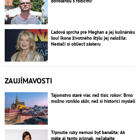
dovolenku s rodičmi!
Ľadová sprcha pre Meghan a jej kulinársku
šou! Ikona životného štýlu jej naložila:
Nestačí si obliecť zásteru
ZAUJÍMAVOSTI
Tajomstvo staré viac než tisíc rokov: Brno
možno vzniklo skôr, než si historici mysleli
Tŕpnutie ruky nemusí byť banalita: Ak
máte aj tento príznak, nečakajte