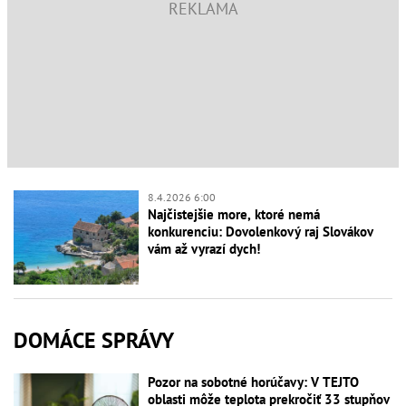
8.4.2026 6:00
Najčistejšie more, ktoré nemá
konkurenciu: Dovolenkový raj Slovákov
vám až vyrazí dych!
DOMÁCE SPRÁVY
Pozor na sobotné horúčavy: V TEJTO
oblasti môže teplota prekročiť 33 stupňov