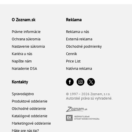
O Zoznam.sk
Reklama
Právne informácie
Reklama u nás
Ochrana súkromia
Externá reklama
Nastavenie súkromia
Obchodné podmienky
Kariéra u nás
Cenník
Napíšte nám
Price List
Nariadenie DSA
Natívna reklama
Kontakty
Spravodajstvo
© 1997 – 2026 Zoznam, s.r.o.
Autorské práva sú vyhradené.
Produktové oddelenie
Obchodné oddelenie
Katalógové oddelenie
Marketingové oddelenie
Máte pre nás tip?