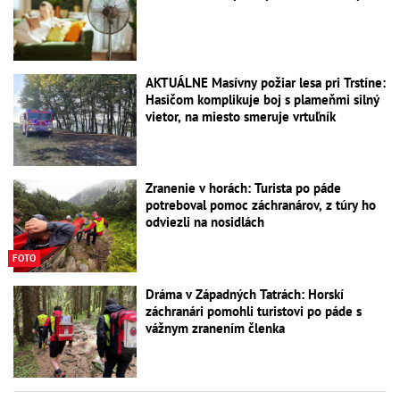
AKTUÁLNE Masívny požiar lesa pri Trstíne:
Hasičom komplikuje boj s plameňmi silný
vietor, na miesto smeruje vrtuľník
Zranenie v horách: Turista po páde
potreboval pomoc záchranárov, z túry ho
odviezli na nosidlách
FOTO
Dráma v Západných Tatrách: Horskí
záchranári pomohli turistovi po páde s
vážnym zranením členka