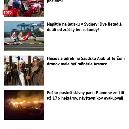
požiarmi
FOTO
Napätie na letisku v Sydney: Dve lietadlá
delili od zrážky len sekundy!
Húsíovia udreli na Saudskú Arábiu! Terčom
dronov mala byť rafinéria Aramco
Požiar pustoší slávny park: Plamene zničili
už 176 hektárov, návštevníkov evakuovali