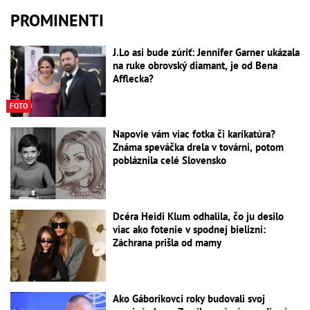
PROMINENTI
J.Lo asi bude zúriť: Jennifer Garner ukázala
na ruke obrovský diamant, je od Bena
Afflecka?
FOTO
Napovie vám viac fotka či karikatúra?
Známa speváčka drela v továrni, potom
pobláznila celé Slovensko
Dcéra Heidi Klum odhalila, čo ju desilo
viac ako fotenie v spodnej bielizni:
Záchrana prišla od mamy
Ako Gáboríkovci roky budovali svoj