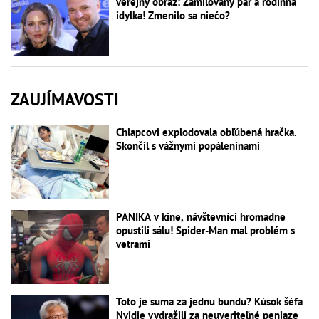
verejný obraz: Zamilovaný pár a rodinná
idylka! Zmenilo sa niečo?
ZAUJÍMAVOSTI
Chlapcovi explodovala obľúbená hračka.
Skončil s vážnymi popáleninami
PANIKA v kine, návštevníci hromadne
opustili sálu! Spider-Man mal problém s
vetrami
Toto je suma za jednu bundu? Kúsok šéfa
Nvidie vydražili za neuveriteľné peniaze