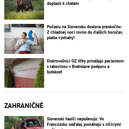
doplazil k chatám
Počasiu na Slovensku doslova preskočilo:
Z chladnej noci rovno do ďalších horúčav,
platia výstrahy!
Dobrovoľníci OZ Vŕby prinášajú pacientom
s rakovinou v Bratislave podporu a
ľudskosť
ZAHRANIČNÉ
Slovenskí hasiči nepoľavujú: Vo
Francúzsku naďalej pomáhajú s ničivými