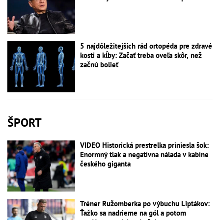
5 najdôležitejších rád ortopéda pre zdravé
kosti a kĺby: Začať treba oveľa skôr, než
začnú bolieť
ŠPORT
VIDEO Historická prestrelka priniesla šok:
Enormný tlak a negatívna nálada v kabíne
českého giganta
Tréner Ružomberka po výbuchu Liptákov:
Ťažko sa nadrieme na gól a potom