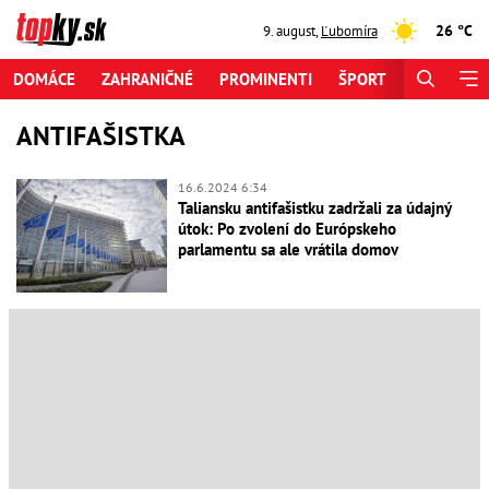
26 °C
9. august
,
Ľubomíra
DOMÁCE
ZAHRANIČNÉ
PROMINENTI
ŠPORT
ZAUJÍMAV
ANTIFAŠISTKA
16.6.2024 6:34
Taliansku antifašistku zadržali za údajný
útok: Po zvolení do Európskeho
parlamentu sa ale vrátila domov