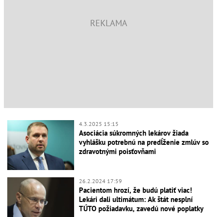
4.3.2025 15:15
Asociácia súkromných lekárov žiada
vyhlášku potrebnú na predĺženie zmlúv so
zdravotnými poisťovňami
26.2.2024 17:59
Pacientom hrozí, že budú platiť viac!
Lekári dali ultimátum: Ak štát nesplní
TÚTO požiadavku, zavedú nové poplatky