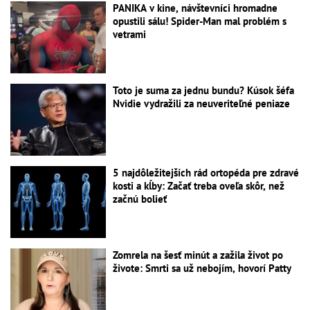
PANIKA v kine, návštevníci hromadne
opustili sálu! Spider-Man mal problém s
vetrami
Toto je suma za jednu bundu? Kúsok šéfa
Nvidie vydražili za neuveriteľné peniaze
5 najdôležitejších rád ortopéda pre zdravé
kosti a kĺby: Začať treba oveľa skôr, než
začnú bolieť
Zomrela na šesť minút a zažila život po
živote: Smrti sa už nebojím, hovorí Patty