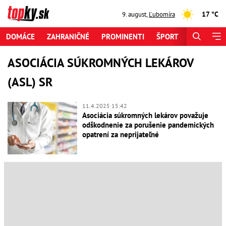
17 °C
9. august
,
Ľubomíra
DOMÁCE
ZAHRANIČNÉ
PROMINENTI
ŠPORT
ZAUJÍMAV
ASOCIÁCIA SÚKROMNÝCH LEKÁROV
(ASL) SR
11.4.2025 15:42
Asociácia súkromných lekárov považuje
odškodnenie za porušenie pandemických
opatrení za neprijateľné